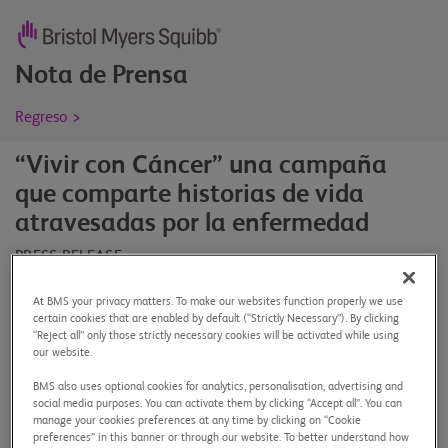
Nota de Prensa
Regreso >
“Vivir con Cáncer” una campaña
que comparte historias de vida
atravesadas por la enfermedad
PRESS RELEASE
03/02/20
Bristol-Myers Squibb junto a la Asociación Argentina de
At BMS your privacy matters. To make our websites function properly we use
certain cookies that are enabled by default (“Strictly Necessary”). By clicking
Oncología Clínica (AAOC) presentaron una serie de
“Reject all” only those strictly necessary cookies will be activated while using
entrevistas a pacientes, familiares y profesionales
our website.
conectados con la enfermedad con el fin de generar
BMS also uses optional cookies for analytics, personalisation, advertising and
conciencia sobre la importancia de la prevención, el
social media purposes. You can activate them by clicking “Accept all”. You can
diagnóstico oportuno, la contención y la información.
manage your cookies preferences at any time by clicking on “Cookie
preferences” in this banner or through our website. To better understand how