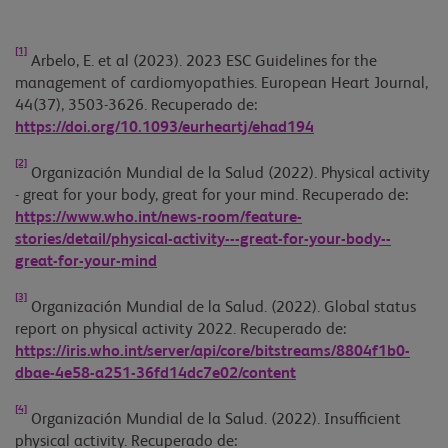
[1]
Arbelo, E. et al (2023). 2023 ESC Guidelines for the
management of cardiomyopathies. European Heart Journal,
44(37), 3503-3626. Recuperado de:
https://doi.org/10.1093/eurheartj/ehad194
[2]
Organización Mundial de la Salud (2022). Physical activity
- great for your body, great for your mind. Recuperado de:
https://www.who.int/news-room/feature-
stories/detail/physical-activity---great-for-your-body--
great-for-your-mind
[3]
Organización Mundial de la Salud. (2022). Global status
report on physical activity 2022. Recuperado de:
https://iris.who.int/server/api/core/bitstreams/8804f1b0-
dbae-4e58-a251-36fd14dc7e02/content
[4]
Organización Mundial de la Salud. (2022). Insufficient
physical activity. Recuperado de: