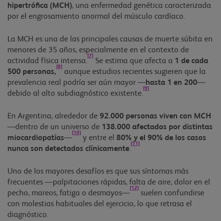
hipertrófica (MCH)
, una enfermedad genética caracterizada
por el engrosamiento anormal del músculo cardíaco.
La MCH es una de las principales causas de muerte súbita en
menores de 35 años, especialmente en el contexto de
[7]
actividad física intensa.
Se estima que afecta a
1 de cada
[8]
500 personas,
aunque estudios recientes sugieren que la
prevalencia real podría ser aún mayor —
hasta 1 en 200
—
[9]
debido al alto subdiagnóstico existente.
En Argentina, alrededor de
92.000 personas viven con MCH
—dentro de un universo de
138.000 afectados por distintas
[10]
miocardiopatías
—
y entre el
80% y el 90% de los casos
[11]
nunca son detectados clínicamente
.
Uno de los mayores desafíos es que sus síntomas más
frecuentes —palpitaciones rápidas, falta de aire, dolor en el
[12]
pecho, mareos, fatiga o desmayos—
suelen confundirse
con molestias habituales del ejercicio, lo que retrasa el
diagnóstico.