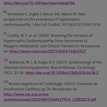
https://doi.org/10.1093/eurheartj/ehad194
[8]
Semsarian C, Ingles J, Maron MS, Maron BJ. New
perspectives on the prevalence of hypertrophic
cardiomyopathy. J Am Coll Cardiol. 2015;65(12):1249-1254.
[9]
Carella, M. C. et al. (2026). Revisiting the Genetics of
Hypertrophic Cardiomyopathy: From Sarcomeres to
Polygenic Modulation and Clinical Translation. Recuperado
de:
https://www.mdpi.com/2077-0383/15/6/2327
[10]
McKenna, W. J., & Judge, D. P. (2021). Epidemiology of the
inherited cardiomyopathies. Nature Reviews. Cardiology,
18(1), 22-36.
https://doi.org/10.1038/s41569-020-0428-2
[11]
Revista Argentina de Cardiología. (2023). Consenso de
Insuficiencia Cardíaca, pp.76. Recuperado de:
https://www.sac.org.ar/wp-
content/uploads/2023/06/COMPLETO-H_22082023.pdf