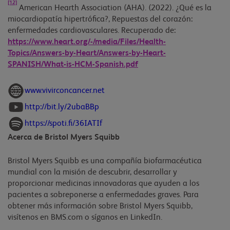
[12]
American Hearth Association (AHA). (2022). ¿Qué es la
miocardiopatía hipertrófica?, Repuestas del corazón:
enfermedades cardiovasculares. Recuperado de:
https://www.heart.org/-/media/Files/Health-
Topics/Answers-by-Heart/Answers-by-Heart-
SPANISH/What-is-HCM-Spanish.pdf
www.vivirconcancer.net
http://bit.ly/2ubaBBp
https://spoti.fi/36IATIf
Acerca de Bristol Myers Squibb
Bristol Myers Squibb es una compañía biofarmacéutica
mundial con la misión de descubrir, desarrollar y
proporcionar medicinas innovadoras que ayuden a los
pacientes a sobreponerse a enfermedades graves. Para
obtener más información sobre Bristol Myers Squibb,
visítenos en BMS.com o síganos en LinkedIn.