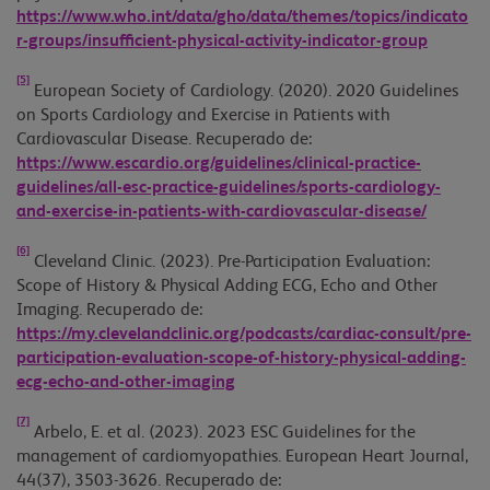
https://www.who.int/data/gho/data/themes/topics/indicato
r-groups/insufficient-physical-activity-indicator-group
[5]
European Society of Cardiology. (2020). 2020 Guidelines
on Sports Cardiology and Exercise in Patients with
Cardiovascular Disease. Recuperado de:
https://www.escardio.org/guidelines/clinical-practice-
guidelines/all-esc-practice-guidelines/sports-cardiology-
and-exercise-in-patients-with-cardiovascular-disease/
[6]
Cleveland Clinic. (2023). Pre-Participation Evaluation:
Scope of History & Physical Adding ECG, Echo and Other
Imaging. Recuperado de:
https://my.clevelandclinic.org/podcasts/cardiac-consult/pre-
participation-evaluation-scope-of-history-physical-adding-
ecg-echo-and-other-imaging
[7]
Arbelo, E. et al. (2023). 2023 ESC Guidelines for the
management of cardiomyopathies. European Heart Journal,
44(37), 3503-3626. Recuperado de: