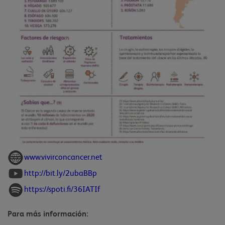
www.vivirconcancer.net
http://bit.ly/2ubaBBp
https://spoti.fi/36IATIf
Para más información: