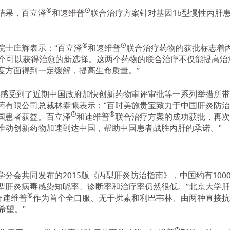
®
®
结果，百立泽
和速维普
联合治疗方案针对基因1b型慢性丙肝患者
®
®
院士庄辉表示：“百立泽
和速维普
联合治疗药物的获批标志着
一个可以获得治愈的新选择。这两个药物的联合治疗不仅能提高治
度方面得到一定缓解，提高生命质量。”
实感受到了近期中国政府加快创新药物审评审批等一系列举措所带
药有限公司总裁林泰慷表示：“百时美施贵宝致力于中国肝炎防
®
®
国患者获益。百立泽
和速维普
联合治疗方案的成功获批，再次
推动创新药物加速到达中国，帮助中国患者战胜丙肝的承诺。”
分会共同发布的2015版《丙型肝炎防治指南》，中国约有100
型肝炎病毒感染知晓率、诊断率和治疗率仍然很低。”北京大学肝
®
合速维普
作为首个全口服、无干扰素和利巴韦林、由两种直接抗
希望。”