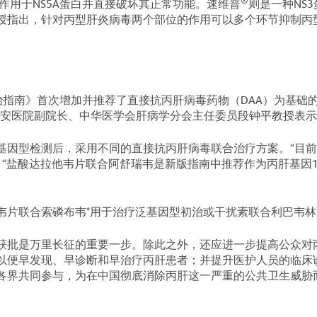
®
向作用于NS5A蛋白并直接破坏其正常功能。速维普
则是一种NS
授指出，针对丙型肝炎病毒两个部位的作用可以多个环节抑制丙
防治指南》首次增加并推荐了直接抗丙肝病毒药物（DAA）为基
佑安医院副院长、中华医学会肝病学分会主任委员段钟平教授表示
基因型检测后，采用不同的直接抗丙肝病毒联合治疗方案。“目前
表示，“盐酸达拉他韦片联合阿舒瑞韦是新版指南中推荐作为丙肝基因
韦片联合索磷布韦*用于治疗泛基因型初治或干扰素联合利巴韦
获批是万里长征的重要一步。除此之外，还应进一步提高公众对
以便早发现、早诊断和早治疗丙肝患者；并提升医护人员的临床
各界共同参与，为在中国彻底消除丙肝这一严重的公共卫生威胁