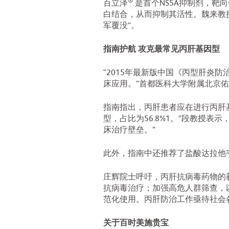
®
百立泽
是首个NS5A抑制剂，靶
白结合，从而抑制其活性。魏来教
军覆没”。
指南护航 攻克最常见丙肝基因型
“2015年最新版中国《丙型肝炎
床应用。”首都医科大学附属北京
指南指出，丙肝患者应在进行丙肝
型，占比为56.8%1。”段教授
床治疗壁垒。”
此外，指南中还推荐了盐酸达拉他
庄辉院士呼吁，丙肝抗病毒药物的
抗病毒治疗；加强高危人群筛查，
范化使用。丙肝防治工作亟待社会
关于百时美施贵宝