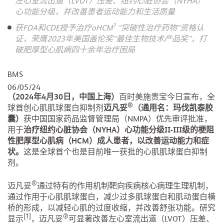
左心室流出道（LVOT）压差、纽约心脏协会（NYHA）
心功能分级，并改善患者运动能力和生活质量
1
获FDA和CDE授予治疗oHCM
“突破性治疗药物”资格认
证，荣膺2023年美国盖伦奖“最佳生物技术产品奖”，打
破肥厚型心肌病四十余年治疗困局
BMS
06/05/24
（2024年4月30日，中国上海）
百时美施贵宝今日宣布，全
®
球首创心肌肌球蛋白抑制剂
迈凡妥
（通用名：玛伐凯泰胶
囊）
获中国国家药品监督管理局（NMPA）优先审评批准，
用于
治疗纽约心脏协会（NYHA）心功能分级II-III级的梗阻
性肥厚型心肌病（HCM）成人患者，以改善运动能力和症
状。
这是全球首个也是目前唯一获批的心肌肌球蛋白抑制
剂。
®
迈凡妥
通过特有的作用机制靶向疾病核心病理生理机制，
通过作用于心肌肌球蛋白，减少过多肌球蛋白和肌动蛋白横
桥的形成，以减轻心肌的过度收缩，并改善舒张功能。研究
[1]
®
显示
，迈凡妥
可显著改善左心室流出道（LVOT）压差、