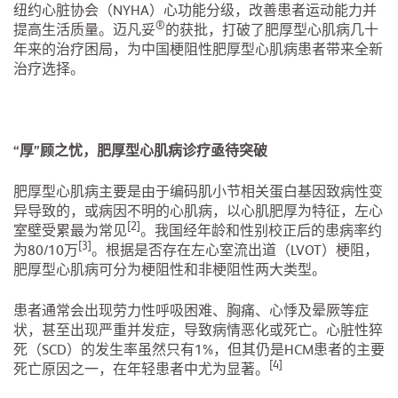
纽约心脏协会（NYHA）心功能分级，改善患者运动能力并
®
提高生活质量。迈凡妥
的获批，打破了肥厚型心肌病几十
年来的治疗困局，为中国梗阻性肥厚型心肌病患者带来全新
治疗选择。
“厚”顾之忧，肥厚型心肌病诊疗亟待突破
肥厚型心肌病主要是由于编码肌小节相关蛋白基因致病性变
异导致的，或病因不明的心肌病，以心肌肥厚为特征，左心
[2]
室壁受累最为常见
。我国经年龄和性别校正后的患病率约
[3]
为80/10万
。根据是否存在左心室流出道（LVOT）梗阻，
肥厚型心肌病可分为梗阻性和非梗阻性两大类型。
患者通常会出现劳力性呼吸困难、胸痛、心悸及晕厥等症
状，甚至出现严重并发症，导致病情恶化或死亡。心脏性猝
死（SCD）的发生率虽然只有1%，但其仍是HCM患者的主要
[4]
死亡原因之一，在年轻患者中尤为显著
。