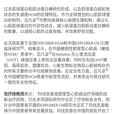
过多肌球蛋白和肌动蛋白横桥的形成，以及肌球蛋白超松弛
状态的失调是HCM的机理特征。作为全球首创的心肌肌球蛋
®
白抑制剂，迈凡妥
可靶向疾病核心病理生理机制，通过与
心肌肌球蛋白的可逆性结合，减少肌球蛋白和肌动蛋白横桥
的数量，以减轻心肌的过度收缩，并改善舒张功能。
此次获批基于全球EXPLORER-HCM和中国EXPLORER-CN III期
[6]
临床研究
，结果显示，在中国梗阻性肥厚型心肌病（梗阻
®
性HCM）患者中，迈凡妥
在Valsalva 左心室流出道
（LVOT）峰值压差上表现出显著改善，同时在包括LVOT梗
阻、临床症状、健康状态、心脏生物标志物及心脏结构在内
®
的所有次要终点中均观察到改善。在安全性方面，迈凡妥
在中国梗阻性HCM患者中耐受性良好，并表现出与既往研究
一致的安全性特征。
张抒扬教授
表示：“玛伐凯泰是肥厚型心肌病治疗领域的创
新治疗药物，已在多项国际研究中证实了疗效和安全性，而
针对中国患者开展的EXPLORER-CN研究也证实了玛伐凯泰能
够为中国患者带来显著获益。玛伐凯泰在中国的获批开启了