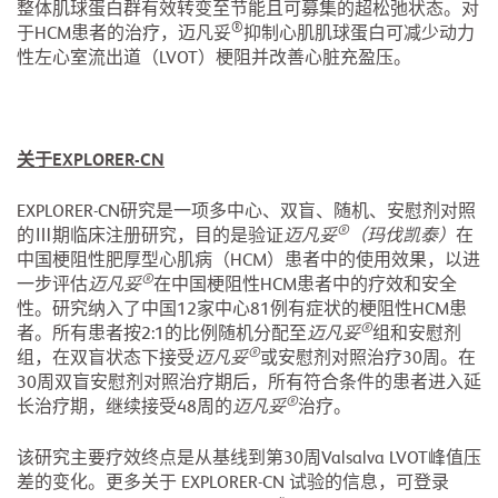
整体肌球蛋白群有效转变至节能且可募集的超松弛状态。对
®
于HCM患者的治疗，迈凡妥
抑制心肌肌球蛋白可减少动力
性左心室流出道（LVOT）梗阻并改善心脏充盈压。
关于EXPLORER-CN
EXPLORER-CN研究是一项多中心、双盲、随机、安慰剂对照
®
的Ⅲ期临床注册研究，目的是验证
迈凡妥
（玛伐凯泰）
在
中国梗阻性肥厚型心肌病（HCM）患者中的使用效果，以进
®
一步评估
迈凡妥
在中国梗阻性HCM患者中的疗效和安全
性。研究纳入了中国12家中心81例有症状的梗阻性HCM患
®
者。所有患者按2:1的比例随机分配至
迈凡妥
组和安慰剂
®
组，在双盲状态下接受
迈凡妥
或安慰剂对照治疗30周。在
30周双盲安慰剂对照治疗期后，所有符合条件的患者进入延
®
长治疗期，继续接受48周的
迈凡妥
治疗。
该研究主要疗效终点是从基线到第30周Valsalva LVOT峰值压
差的变化。更多关于 EXPLORER-CN 试验的信息，可登录