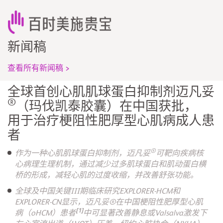
新闻稿
查看所有新闻稿 >
全球首创心肌肌球蛋白抑制剂迈凡妥
®
（玛伐凯泰胶囊）在中国获批，
用于治疗梗阻性肥厚型心肌病成人患
者
®
作为一种心肌肌球蛋白抑制剂，迈凡妥
可靶向疾病核
心病理生理机制，通过减少过多肌球蛋白和肌动蛋白横
桥的形成，减轻心肌的过度收缩，并改善舒张功能。
全球及中国关键III期临床研究EXPLORER-HCM和
EXPLORER-CN显示，迈凡妥®在中国梗阻性肥厚型心肌
[1]
病（oHCM）患者
中可显著改善静息或Valsalva激发下