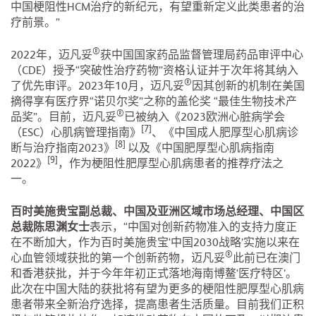
中国梗阻性HCM治疗的新纪元，有望重新定义此类患者的治
疗前景。”
®
2022年，迈凡妥
获中国国家药品监督管理局药品审评中心
（CDE）授予“突破性治疗药物”资格认证并于次年将其纳入
®
了优先审评。2023年10月，迈凡妥
因其创新的机制在美国
摘得享有医疗界“诺贝尔奖”之称的盖伦奖 “最佳生物技术产
®
品奖”。目前，迈凡妥
已被纳入《2023欧洲心脏病学会
[7]
（ESC）心肌病管理指南》
、《中国成人肥厚型心肌病诊
[8]
断与治疗指南2023》
以及《中国肥厚型心肌病指南
[9]
2022》
，作为梗阻性肥厚型心肌病患者的推荐疗法之
一。
百时美施贵宝副总裁、中国及亚洲区域市场总经理、中国区
总裁陈思渊女士
表示，“中国对创新药物准入的支持力度正
在不断加大，作为百时美施贵宝‘中国2030战略’实施以来在
®
心血管领域获批的第一个创新药物，迈凡妥
此前已在澳门
和香港获批，并于今年年初正式落地海南博鳌‘医疗特区’。
此次在中国大陆的获批将有望为更多的梗阻性肥厚型心肌病
患者带来全新治疗选择，提高患者生活质量。目前我们正积