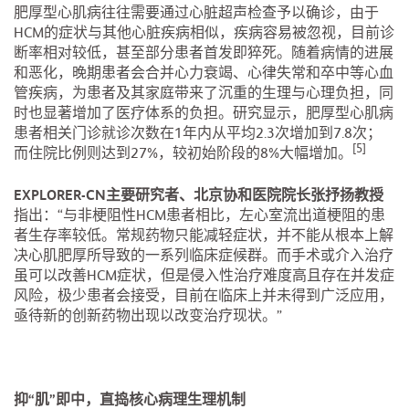
肥厚型心肌病往往需要通过心脏超声检查予以确诊，由于
HCM的症状与其他心脏疾病相似，疾病容易被忽视，目前诊
断率相对较低，甚至部分患者首发即猝死。随着病情的进展
和恶化，晚期患者会合并心力衰竭、心律失常和卒中等心血
管疾病，为患者及其家庭带来了沉重的生理与心理负担，同
时也显著增加了医疗体系的负担。研究显示，肥厚型心肌病
患者相关门诊就诊次数在1年内从平均2.3次增加到7.8次；
[5]
而住院比例则达到27%，较初始阶段的8%大幅增加。
EXPLORER-CN主要研究者、北京协和医院院长张抒扬教授
指出：“与非梗阻性HCM患者相比，左心室流出道梗阻的患
者生存率较低。常规药物只能减轻症状，并不能从根本上解
决心肌肥厚所导致的一系列临床症候群。而手术或介入治疗
虽可以改善HCM症状，但是侵入性治疗难度高且存在并发症
风险，极少患者会接受，目前在临床上并未得到广泛应用，
亟待新的创新药物出现以改变治疗现状。”
抑“肌”即中，直捣核心病理生理机制