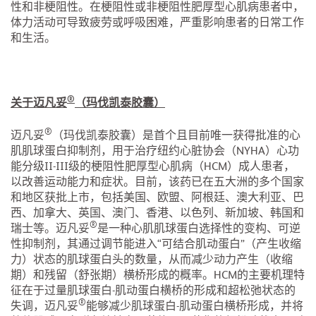
性和非梗阻性。在梗阻性或非梗阻性肥厚型心肌病患者中，
体力活动可导致疲劳或呼吸困难，严重影响患者的日常工作
和生活。
®
关于迈凡妥
（玛伐凯泰胶囊）
®
迈凡妥
（玛伐凯泰胶囊）是首个且目前唯一获得批准的心
肌肌球蛋白抑制剂，用于治疗纽约心脏协会（NYHA）心功
能分级II-III级的梗阻性肥厚型心肌病（HCM）成人患者，
以改善运动能力和症状。目前，该药已在五大洲的多个国家
和地区获批上市，包括美国、欧盟、阿根廷、澳大利亚、巴
西、加拿大、英国、澳门、香港、以色列、新加坡、韩国和
®
瑞士等。迈凡妥
是一种心肌肌球蛋白选择性的变构、可逆
性抑制剂，其通过调节能进入“可结合肌动蛋白”（产生收缩
力）状态的肌球蛋白头的数量，从而减少动力产生（收缩
期）和残留（舒张期）横桥形成的概率。HCM的主要机理特
征在于过量肌球蛋白-肌动蛋白横桥的形成和超松弛状态的
®
失调，迈凡妥
能够减少肌球蛋白-肌动蛋白横桥形成，并将