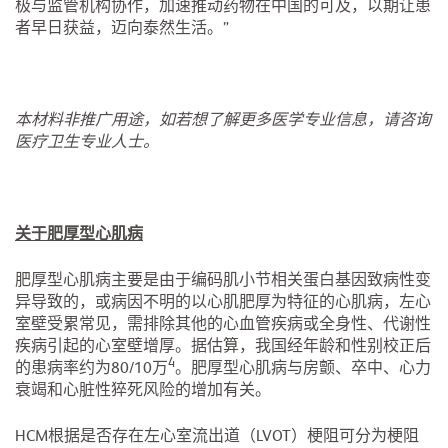
极与监管机构协作，加速推动药物在中国的可及，以期让患
者早日获益，迈向泰然生活。”
本材料非推广用途，如若想了解更多医学专业信息，请咨询
医疗卫生专业人士。
关于肥厚型心肌病
肥厚型心肌病主要是由于编码肌小节相关蛋白基因致病性变
异导致的，或病因不明的以心肌肥厚为特征的心肌病，左心
室壁受累常见，需排除其他的心血管疾病或全身性、代谢性
疾病引起的心室壁增厚。据估算，我国经年龄和性别校正后
4
的患病率约为80/10万
。肥厚型心肌病与房颤、卒中、心力
衰竭和心脏性猝死风险的增加有关。
HCM根据是否存在左心室流出道（LVOT）梗阻可分为梗阻