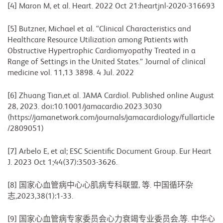
[4] Maron M, et al. Heart. 2022 Oct 21:heartjnl-2020-316693
[5] Butzner, Michael et al. “Clinical Characteristics and
Healthcare Resource Utilization among Patients with
Obstructive Hypertrophic Cardiomyopathy Treated in a
Range of Settings in the United States.” Journal of clinical
medicine vol. 11,13 3898. 4 Jul. 2022
[6] Zhuang Tian,et al. JAMA Cardiol. Published online August
28, 2023. doi:10.1001/jamacardio.2023.3030
(https://jamanetwork.com/journals/jamacardiology/fullarticle
/2809051)
[7] Arbelo E, et al; ESC Scientific Document Group. Eur Heart
J. 2023 Oct 1;44(37):3503-3626.
[8] 国家心血管病中心心肌病专科联盟, 等. 中国循环杂
志,2023,38(1):1-33.
[9] 国家心血管病专家委员会心力衰竭专业委员会,等. 中华心