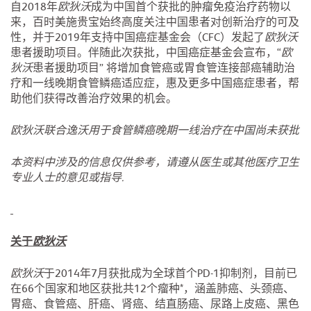
自2018年
欧狄沃
成为中国首个获批的肿瘤免疫治疗药物以
来，百时美施贵宝始终高度关注中国患者对创新治疗的可及
性，并于2019年支持中国癌症基金会（CFC）发起了
欧狄沃
患者援助项目。伴随此次获批，中国癌症基金会宣布，“
欧
狄沃
患者援助项目” 将增加食管癌或胃食管连接部癌辅助治
疗和一线晚期食管鳞癌适应症，惠及更多中国癌症患者，帮
助他们获得改善治疗效果的机会。
欧狄沃联合逸沃用于食管鳞癌晚期一线治疗在中国尚未获批
本资料中涉及的信息仅供参考，请遵从医生或其他医疗卫生
专业人士的意见或指导.
关于
欧狄沃
欧狄沃
于2014年7月获批成为全球首个PD-1抑制剂，目前已
在66个国家和地区获批共12个瘤种*，涵盖肺癌、头颈癌、
胃癌、食管癌、肝癌、肾癌、结直肠癌、尿路上皮癌、黑色