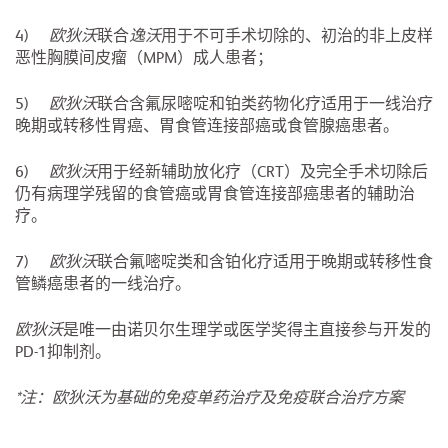
4)
欧狄沃
联合
逸沃
用于不可手术切除的、初治的非上皮样
恶性胸膜间皮瘤（MPM）成人患者；
5)
欧狄沃
联合含氟尿嘧啶和铂类药物化疗适用于一线治疗
晚期或转移性胃癌、胃食管连接部癌或食管腺癌患者。
6)
欧狄沃
用于经新辅助放化疗（CRT）及完全手术切除后
仍有病理学残留的食管癌或胃食管连接部癌患者的辅助治
疗。
7)
欧狄沃
联合氟嘧啶类和含铂化疗适用于晚期或转移性食
管鳞癌患者的一线治疗。
欧狄沃
是唯一由诺贝尔生理学或医学奖得主直接参与开发的
PD-1抑制剂。
*注：欧狄沃为基础的免疫单药治疗及免疫联合治疗方案