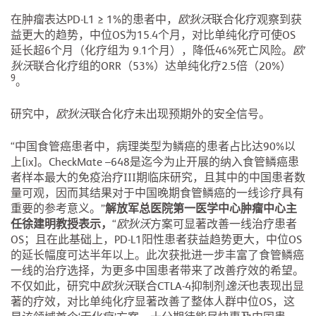
在肿瘤表达PD-L1 ≥ 1%的患者中，
欧狄沃
联合化疗观察到获
益更大的趋势，中位OS为15.4个月，对比单纯化疗可使OS
延长超6个月（化疗组为 9.1个月），降低46%死亡风险。
欧
狄沃
联合化疗组的ORR（53%）达单纯化疗2.5倍（20%）
9
。
研究中，
欧狄沃
联合化疗未出现预期外的安全信号。
“中国食管癌患者中，病理类型为鳞癌的患者占比达90%以
上[ix]。CheckMate –648是迄今为止开展的纳入食管鳞癌患
者样本最大的免疫治疗III期临床研究，且其中的中国患者数
量可观，因而其结果对于中国晚期食管鳞癌的一线诊疗具有
重要的参考意义。”
解放军总医院第一医学中心肿瘤中心主
任徐建明教授表示，
“
欧狄沃
方案可显著改善一线治疗患者
OS；且在此基础上，PD-L1阳性患者获益趋势更大，中位OS
的延长幅度可达半年以上。此次获批进一步丰富了食管鳞癌
一线的治疗选择，为更多中国患者带来了改善疗效的希望。
不仅如此，研究中
欧狄沃
联合CTLA-4抑制剂
逸沃
也表现出显
著的疗效，对比单纯化疗显著改善了整体人群中位OS，这