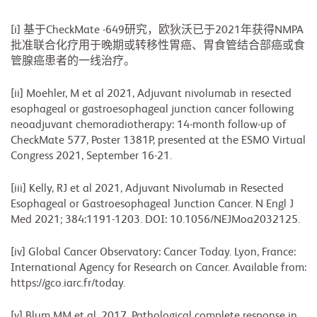
[i] 基于CheckMate -649研究，欧狄沃已于2021年获得NMPA
批准联合化疗用于晚期或转移性胃癌、胃食管结合部癌或食
管腺癌患者的一线治疗。
[ii] Moehler, M et al 2021, Adjuvant nivolumab in resected
esophageal or gastroesophageal junction cancer following
neoadjuvant chemoradiotherapy: 14-month follow-up of
CheckMate 577, Poster 1381P, presented at the ESMO Virtual
Congress 2021, September 16-21.
[iii] Kelly, RJ et al 2021, Adjuvant Nivolumab in Resected
Esophageal or Gastroesophageal Junction Cancer. N Engl J
Med 2021; 384:1191-1203. DOI: 10.1056/NEJMoa2032125.
[iv] Global Cancer Observatory: Cancer Today. Lyon, France:
International Agency for Research on Cancer. Available from:
https://gco.iarc.fr/today.
[v] Blum MM et al. 2017, Pathological complete response in