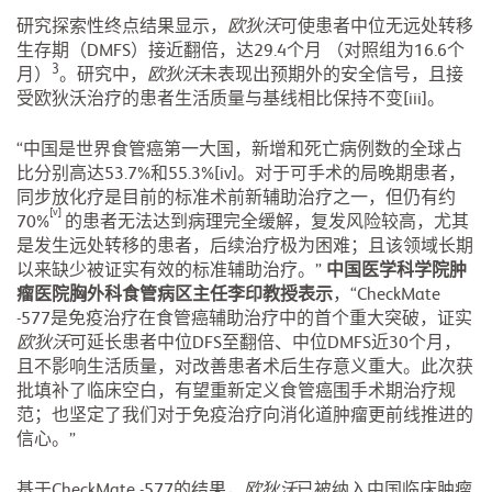
研究探索性终点结果显示，
欧狄沃
可使患者中位无远处转移
生存期（DMFS）接近翻倍，达29.4个月 （对照组为16.6个
3
月）
。研究中，
欧狄沃
未表现出预期外的安全信号，且接
受欧狄沃治疗的患者生活质量与基线相比保持不变[iii]。
“中国是世界食管癌第一大国，新增和死亡病例数的全球占
比分别高达53.7%和55.3%[iv]。对于可手术的局晚期患者，
同步放化疗是目前的标准术前新辅助治疗之一，但仍有约
[v]
70%
的患者无法达到病理完全缓解，复发风险较高，尤其
是发生远处转移的患者，后续治疗极为困难；且该领域长期
以来缺少被证实有效的标准辅助治疗。”
中国医学科学院肿
瘤医院胸外科食管病区主任李印教授表示
，“CheckMate
-577是免疫治疗在食管癌辅助治疗中的首个重大突破，证实
欧狄沃
可延长患者中位DFS至翻倍、中位DMFS近30个月，
且不影响生活质量，对改善患者术后生存意义重大。此次获
批填补了临床空白，有望重新定义食管癌围手术期治疗规
范；也坚定了我们对于免疫治疗向消化道肿瘤更前线推进的
信心。”
基于CheckMate -577的结果，
欧狄沃
已被纳入
中国临床肿瘤