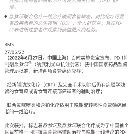
连接部癌患者的辅助治疗可使无病生存期（DFS）翻
倍。
欧狄沃联合化疗一线治疗晚期食管鳞癌，对比化疗可显
著改善患者的总生存期（OS），全人群获益；且在PD-
L1表达阳性患者中观察到获益更大的趋势。
BMS
27/06/22
（2022年6月27日，中国上海）
百时美施贵宝宣布，PD-1抑
®
制剂
欧狄沃
（纳武利尤单抗注射液）获中国国家药品监督
管理局批准，新增两项食管癌适应症：
经新辅助放化疗（CRT）及完全手术切除后仍有病理学残
留的食管癌或胃食管连接部癌患者的辅助治疗；
联合氟嘧啶类和含铂化疗适用于晚期或转移性食管鳞癌患
者的一线治疗。
此次获批，标志着
欧狄沃
及
欧狄沃
联合化疗成为了中国首个
且目前唯一同时覆盖食管癌辅助治疗与晚期一线治疗的PD-