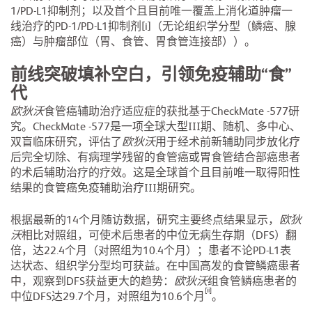
1/PD-L1抑制剂；以及首个且目前唯一覆盖上消化道肿瘤一
线治疗的PD-1/PD-L1抑制剂[i]（无论组织学分型（鳞癌、腺
癌）与肿瘤部位（胃、食管、胃食管连接部））。
前线突破填补空白，引领免疫辅助“食”
代
欧狄沃
食管癌辅助治疗适应症的获批基于CheckMate -577研
究。CheckMate -577是一项全球大型III期、随机、多中心、
双盲临床研究，评估了
欧狄沃
用于经术前新辅助同步放化疗
后完全切除、有病理学残留的食管癌或胃食管结合部癌患者
的术后辅助治疗的疗效。这是全球首个且目前唯一取得阳性
结果的食管癌免疫辅助治疗III期研究。
根据最新的14个月随访数据，研究主要终点结果显示，
欧狄
沃
相比对照组，可使术后患者的中位无病生存期（DFS）翻
倍，达22.4个月（对照组为10.4个月）；患者不论PD-L1表
达状态、组织学分型均可获益。在中国高发的食管鳞癌患者
中，观察到DFS获益更大的趋势：
欧狄沃
组食管鳞癌患者的
[ii]
中位DFS达29.7个月，对照组为10.6个月
。