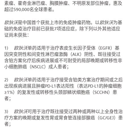
素瘤、霍奇金淋巴瘤、胸膜肿瘤、不明原发部位肿瘤，惠及
超过590,000名全球患者。
欧狄沃
是中国首个获批上市的免疫肿瘤药物。以
欧狄沃
为基
础的免疫治疗目前已获批7项适应症，除下列以外其他适应
证尚未获批：
1)
欧狄沃
单药适用于治疗表皮生长因子受体（EGFR）基
因突变阴性和间变性淋巴瘤激酶（ALK）阴性、既往接受过
含铂方案化疗后疾病进展或不可耐受的局部晚期或转移性非
小细胞肺癌（NSCLC）成人患者；
2)
欧狄沃
单药适用于治疗接受含铂类方案治疗期间或之后
出现疾病进展且肿瘤PD-L1表达阳性（表达PD-L1的肿瘤细胞
≥1%）的复发性或转移性头颈部鳞状细胞癌（SCCHN）患
者；
3)
欧狄沃
可用于治疗既往接受过两种或两种以上全身性治
疗方案的晚期或复发性胃或胃食管连接部腺癌（GC/GEJ）患
者；