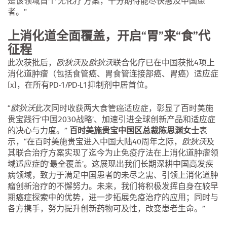
是该领域首个‘无化疗’方案，十分期待能尽快惠及中国患
者。”
上消化道全面覆盖，开启“胃”来“食”代
征程
此次获批后，
欧狄沃
及
欧狄沃
联合化疗已在中国获批4项上
消化道肿瘤（包括食管癌、胃食管连接部癌、胃癌）适应症
[x]，在所有PD-1/PD-L1抑制剂中居首位。
“
欧狄沃
此次同时收获两大食管癌适应症，彰显了百时美施
贵宝践行‘中国2030战略’、加速引进全球创新产品和适应症
的决心与力度。”
百时美施贵宝中国区总裁陈思渊女士
表
示，“在百时美施贵宝进入中国大陆40周年之际，
欧狄沃
及
其联合治疗方案实现了迄今为止免疫疗法在上消化道肿瘤领
域适应症的‘最全覆盖’。这展现出我们长期深耕中国高发疾
病领域，致力于满足中国患者的未尽之需、引领上消化道肿
瘤创新治疗的不懈努力。未来，我们将积极发挥自身在较早
期癌症探索中的优势，进一步拓展免疫治疗的应用；同时与
各方携手，努力提升创新药物可及性，改变患者生命。”