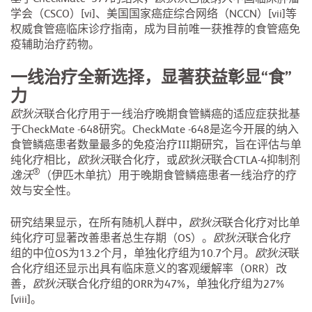
学会（CSCO）[vi]、美国国家癌症综合网络（NCCN）[vii]等
权威食管癌临床诊疗指南，成为目前唯一获推荐的食管癌免
疫辅助治疗药物。
一线治疗全新选择，显著获益彰显“食”
力
欧狄沃
联合化疗用于一线治疗晚期食管鳞癌的适应症获批基
于CheckMate -648研究。CheckMate -648是迄今开展的纳入
食管鳞癌患者数量最多的免疫治疗III期研究，旨在评估与单
纯化疗相比，
欧狄沃
联合化疗，或
欧狄沃
联合CTLA-4抑制剂
®
逸沃
（伊匹木单抗）用于晚期食管鳞癌患者一线治疗的疗
效与安全性。
研究结果显示，在所有随机人群中，
欧狄沃
联合化疗对比单
纯化疗可显著改善患者总生存期（OS）。
欧狄沃
联合化疗
组的中位OS为13.2个月，单独化疗组为10.7个月。
欧狄沃
联
合化疗组还显示出具有临床意义的客观缓解率（ORR）改
善，
欧狄沃
联合化疗组的ORR为47%，单独化疗组为27%
[viii]。