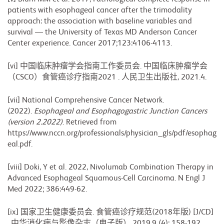
patients with esophageal cancer after the trimodality
approach: the association with baseline variables and
survival — the University of Texas MD Anderson Cancer
Center experience. Cancer 2017;123:4106-4113.
[vi] 中国临床肿瘤学会指南工作委员会. 中国临床肿瘤学会
（CSCO）食管癌诊疗指南2021 . 人民卫生出版社, 2021.4.
[vii] National Comprehensive Cancer Network.
(2022).
Esophageal and Esophagogastric Junction Cancers
(version 2.2022)
. Retrieved from
https://www.nccn.org/professionals/physician_gls/pdf/esophag
eal.pdf.
[viii] Doki, Y et al. 2022, Nivolumab Combination Therapy in
Advanced Esophageal Squamous-Cell Carcinoma. N Engl J
Med 2022; 386:449-62.
[ix] 国家卫生健康委员会. 食管癌诊疗规范(2018年版) [J/CD]
. 中华消化病与影像杂志（电子版）,2019,9 (4): 158-192.