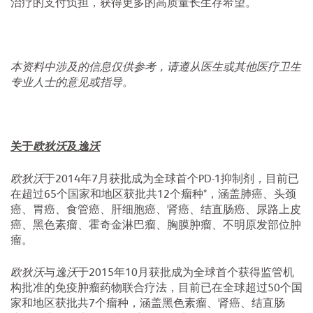
治疗的支付负担，获得更多的高质量长生存希望。
本资料中涉及的信息仅供参考，请遵从医生或其他医疗卫生
专业人士的意见或指导。
关于
欧狄沃
及
逸沃
欧狄沃
于2014年7月获批成为全球首个PD-1抑制剂，目前已
在超过65个国家和地区获批共12个瘤种*，涵盖肺癌、头颈
癌、胃癌、食管癌、肝细胞癌、肾癌、结直肠癌、尿路上皮
癌、黑色素瘤、霍奇金淋巴瘤、胸膜肿瘤、不明原发部位肿
瘤。
欧狄沃
与
逸沃
于2015年10月获批成为全球首个获得监管机
构批准的免疫肿瘤药物联合疗法，目前已在全球超过50个国
家和地区获批共7个瘤种，涵盖黑色素瘤、肾癌、结直肠