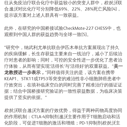
往从免疫治疗联合化疗中获益较小的突变人群中，
欧狄沃
联
合
逸沃
对比化疗可分别降低69%、22%、28%死亡风险[4]，
提示该方案对上述人群具有一致获益。
此外，在研究的中国桥接试验CheckMate-227 CHESS中，也
观察到中国人群的获益趋势与全球一致[5]。
“研究中，纳武利尤单抗联合伊匹木单抗方案展现出了持久
的疾病缓解，长生存获益主要来自一线治疗，减小了后续治
疗对患者的影响；同时，可控的安全性进一步优化了患者治
疗体验，从而有望实现‘活得长’与‘活得好’的双重获益。”
吴一
龙教授进一步表示，
“同样值得关注的是，该方案在携带
KEAP1、STK11或TP53等突变的难治性非小细胞肺癌患者中
疗效突出，在填补临床空白的同时完善了精准治疗的循证证
据；结合中国桥接研究验证的一致性获益数据，为临床决策
提供了坚实的依据。”
欧狄沃
联合
逸沃
方案的疗效优势，得益于两种药物高度协同
的作用机制：CTLA-4抑制剂
逸沃
主要作用于T细胞启动和活
化阶段，可促进T细胞的激活和增殖；PD-1抑制剂
欧狄沃
主