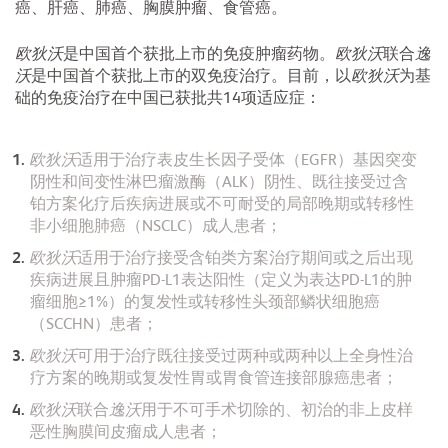
癌、肝癌、肺癌、胸膜肿瘤、食管癌。
欧狄沃
是中国首个获批上市的免疫肿瘤药物。
欧狄沃
联合
逸
沃
是中国首个获批上市的双免疫治疗。目前，以
欧狄沃
为基
础的免疫治疗在中国已获批共14项适应症：
欧狄沃
适用于治疗表皮生长因子受体（EGFR）基因突变
阴性和间变性淋巴瘤激酶（ALK）阴性、既往接受过含
铂方案化疗后疾病进展或不可耐受的局部晚期或转移性
非小细胞肺癌（NSCLC）成人患者；
欧狄沃
适用于治疗接受含铂类方案治疗期间或之后出现
疾病进展且肿瘤PD-L1表达阳性（定义为表达PD-L1的肿
瘤细胞≥1%）的复发性或转移性头颈部鳞状细胞癌
（SCCHN）患者；
欧狄沃
可用于治疗既往接受过两种或两种以上全身性治
疗方案的晚期或复发性胃或胃食管连接部腺癌患者；
欧狄沃
联合
逸沃
用于不可手术切除的、初治的非上皮样
恶性胸膜间皮瘤成人患者；