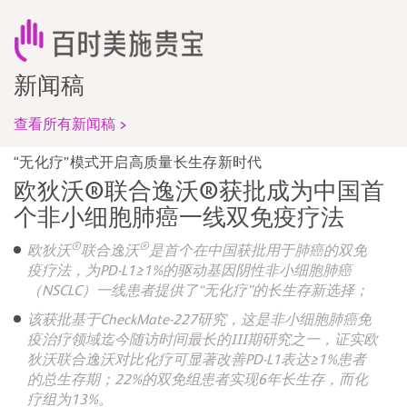
新闻稿
查看所有新闻稿 >
“无化疗”模式开启高质量长生存新时代
欧狄沃®联合逸沃®获批成为中国首
个非小细胞肺癌一线双免疫疗法
®
®
欧狄沃
联合逸沃
是首个在中国获批用于肺癌的双免
疫疗法，为PD-L1≥1%的驱动基因阴性非小细胞肺癌
（NSCLC）一线患者提供了“无化疗”的长生存新选择；
该获批基于CheckMate-227研究，这是非小细胞肺癌免
疫治疗领域迄今随访时间最长的III期研究之一，证实欧
狄沃联合逸沃对比化疗可显著改善PD-L1表达≥1%患者
的总生存期；22%的双免组患者实现6年长生存，而化
疗组为13%。