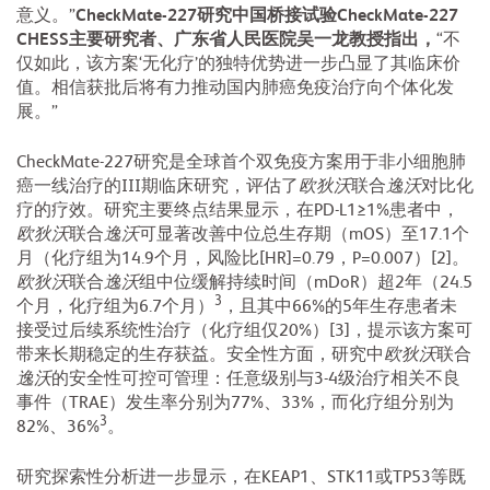
意义。”
CheckMate-227研究中国桥接试验CheckMate-227
CHESS主要研究者、广东省人民医院吴一龙教授指出，
“不
仅如此，该方案‘无化疗’的独特优势进一步凸显了其临床价
值。相信获批后将有力推动国内肺癌免疫治疗向个体化发
展。”
CheckMate-227研究是全球首个双免疫方案用于非小细胞肺
癌一线治疗的III期临床研究，评估了
欧狄沃
联合
逸沃
对比化
疗的疗效。研究主要终点结果显示，在PD-L1≥1%患者中，
欧狄沃
联合
逸沃
可显著改善中位总生存期（mOS）至17.1个
月（化疗组为14.9个月，风险比[HR]=0.79，P=0.007）[2]。
欧狄沃
联合
逸沃
组中位缓解持续时间（mDoR）超2年（24.5
3
个月，化疗组为6.7个月）
，且其中66%的5年生存患者未
接受过后续系统性治疗（化疗组仅20%）[3]，提示该方案可
带来长期稳定的生存获益。安全性方面，研究中
欧狄沃
联合
逸沃
的安全性可控可管理：任意级别与3-4级治疗相关不良
事件（TRAE）发生率分别为77%、33%，而化疗组分别为
3
82%、36%
。
研究探索性分析进一步显示，在KEAP1、STK11或TP53等既