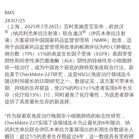
BMS
28/07/25
（上海，2025年7月28日）百时美施贵宝宣布，
欧狄沃
®
®
（纳武利尤单抗注射液）联合
逸沃
（伊匹木单抗注射
液）方案获得中国国家药品监督管理局（NMPA）批准，适
用于由国家药品监督管理局批准的检测评估为PD-L1肿瘤比
例分数（TPS）≥1%的表皮生长因子受体（EGFR）基因突变
阴性和间变性淋巴瘤激酶（ALK）阴性的转移性非小细胞肺
癌一线治疗，成为中国首个获批的肺癌双免疫联合疗法。获
批基于CheckMate-227研究，这是NSCLC免疫治疗领域迄今
随访时间最长的III期研究之一。数据证实，该方案可带来长
期、持续的生存获益，使22%的PD-L1≥1%患者实现6年长生
存（化疗组13%）[1]，同时避免了化疗毒性，为该患者群体
提供了高质量长生存的新选择。
“作为探索双免疫治疗晚期非小细胞肺癌的标志性研究，
CheckMate-227实现了该领域迄今为止最长的6年随访。纳
武利尤单抗联合伊匹木单抗方案展现出的长期生存数据令人
瞩目：超过1/5的患者生存期超过6年，这一数据具有里程碑