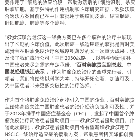
要作用于T细胞的效应阶段，帮助激活后的T细胞识别、杀灭
肿瘤细胞。基于独特的作用机制和临床研究证据，欧狄沃联
合逸沃方案目前已在中国获批用于胸膜间皮瘤、结直肠癌、
肝细胞癌、肺癌等多个癌种。
“
欧狄沃
联合
逸沃
这一经典方案已在多个瘤种的治疗中展现
出了长期的临床价值。此次肺癌一线适应症的获批是百时美
施贵宝在肿瘤免疫治疗领域厚积薄发的又一次重大成果，也
反映了我们践行公司「中国2030战略」，以科学创新填补
中国患者未尽之需的坚定承诺。”
百时美施贵宝副总裁、中
国总经理钱江表示，
“作为肿瘤免疫治疗的全球先行者、引
领者，我们将始终以科学为本，持续开拓创新、加速可及，
为中国患者带来更多突破性的治疗选择。”
作为首个将肿瘤免疫治疗药物引入中国的企业，百时美施贵
宝始终高度关注中国肿瘤患者的治疗经济负担和可及性，并
于2018年携手中国癌症基金会（CFC），发起了中国首个肿
瘤免疫治疗药物患者援助项目——
欧狄沃
患者援助项目。伴
随此次获批，
欧狄沃
患者援助项目将有望新增
欧狄沃
用于
NSCLC一线治疗适应症的援助方案，帮助患者切实降低创新