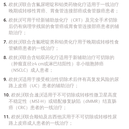
欧狄沃
联合含氟尿嘧啶和铂类药物化疗适用于一线治疗
晚期或转移性胃癌、胃食管连接部癌或食管腺癌患者；
欧狄沃
可用于经新辅助放化疗（CRT）及完全手术切除
后仍有病理学残留的食管癌或胃食管连接部癌患者的辅
助治疗；
欧狄沃
联合含氟嘧啶类和铂类化疗用于晚期或转移性食
管鳞癌患者的一线治疗；
欧狄沃
联合含铂双药化疗适用于新辅助治疗可切除的
（肿瘤直径≥4 cm或淋巴结阳性）非小细胞肺癌
（NSCLC）成人患者；
欧狄沃
适用于接受根治性切除术后伴有高复发风险的尿
路上皮癌（UC）患者的辅助治疗；
欧狄沃
联合
逸沃
适用于不可切除或转移性微卫星高度
不稳定性（MSI-H）或错配修复缺陷（dMMR）结直肠
癌（CRC）患者的一线治疗；
欧狄沃
联合顺铂及吉西他滨用于不可切除或转移性尿
路上皮癌成人患者的一线治疗；