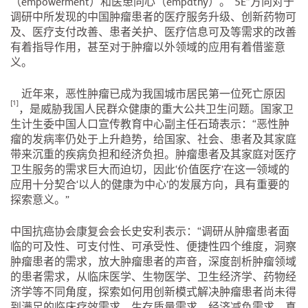
（empowerment）和医患同心（empathy）。“5E”方向对于
调研中所发现的中国肿瘤患者的医疗服务升级、创新药物可
及、医疗支付改善、患者关护、医疗信息可及等需求的改善
有着指导作用，甚至对于肿瘤以外领域的应用有着借鉴意
义。
近年来，恶性肿瘤已成为我国城市居民第一位死亡原因
[1]
，是威胁我国人民群众健康的重大公共卫生问题。国家卫
生计生委中国人口宣传教育中心副主任石琦表示：“恶性肿
瘤的发病率仍处于上升趋势，给国家、社会、患者及其家庭
带来沉重的疾病负担和经济负担。肿瘤患者及其家庭对医疗
卫生服务的需求巨大而迫切，因此‘价值医疗’在这一领域的
应用十分契合‘以人的健康为中心’的发展方向，具有重要的
探索意义。”
中国抗癌协会康复会会长史安利表示：“调研从肿瘤患者面
临的可及性、可支付性、可承受性、便捷性四个维度，洞察
肿瘤患者的需求，放大肿瘤患者的声音，深度剖析肿瘤领域
的患者需求，从临床医学、生物医学、卫生经济学、药物经
济学等不同角度，探索如何用创新模式解决肿瘤患者尚未得