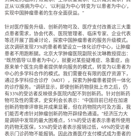
到满足的临床疗效需求、生存质量需求、经济减负需求，真
正从‘以疾病为中心’、‘以利益为中心’转变为‘以患者为中心’，
实现中国肿瘤患者的生存全面获益。”
针对医疗服务升级、创新药物可及、医疗支付改善这三大重
点患者需求，协会代表、医院管理者、临床专家、企业代表
等还开展了圆桌讨论，探索中国肿瘤患者的服务升级模式。
这次调研发现73%的患者希望设立一体化诊疗中心，让肿瘤
患者不用跑断腿。北京大学肿瘤医院副院长沈琳教授提出：
“既然倡导‘以患者为中心’，就要对某些疑难症、急重症，由
原来单个医生向患者提供单向服务的模式，转变为以患者为
中心的多学科合作的模式。我们需要在有限的医疗资源下，
通过多学科综合诊疗（MDT），探索为肿瘤患者提供一体化
的诊疗服务。”调研显示，即使创新药物获批上市之后，仍
有33%的受访者反映很多医院内配不到创新药。针对创新药
物可及性的需求，史安利会长表示：“中国目前已经在加速
创新药物审评审批并成果显著，但在药物院内可及方面，我
们能否考虑针对肿瘤创新药物开辟绿色通道。”经济压力大
是调研中发现的最大困难点，51%的受访者表示患者所使用
的药物无医保，53%的受访者表示报销过低，49%的受访者
表示门诊药物不能报销。因此改善医疗支付模式成为患者的