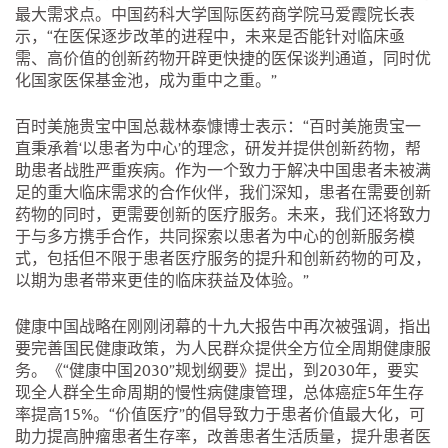
最大需求点。中国药科大学国际医药商学院马爱霞院长表
示，“在医保逐步改革的进程中，未来是否能针对临床亟
需、高价值的创新药物开辟更快捷的医保谈判通道，同时优
化国家医保基金池，成为重中之重。”
百时美施贵宝中国总裁林泰慷博士表示：“百时美施贵宝一
直秉承着‘以患者为中心’的理念，研发并提供创新药物，帮
助患者战胜严重疾病。作为一个致力于解决中国患者未被满
足的重大临床需求的合作伙伴，我们深知，患者在需要创新
药物的同时，更需要创新的医疗服务。未来，我们还将致力
于与多方携手合作，共同探索以患者为中心的创新服务模
式，包括但不限于患者医疗服务的提升和创新药物的可及，
以期为患者带来更佳的临床获益及体验。”
健康中国战略在刚刚闭幕的十九大报告中再次被强调，指出
要完善国民健康政策，为人民群众提供全方位全周期健康服
务。《“健康中国2030”规划纲要》提出，到2030年，要实
现全人群全生命周期的慢性病健康管理，总体癌症5年生存
率提高15%。“价值医疗”的倡导致力于患者价值最大化，可
助力提高肿瘤患者生存率，改善患者生活质量，提升患者医