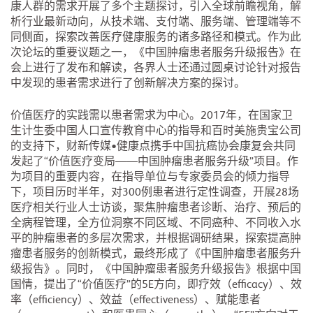
康人群的需求开展了多个主题探讨，引入全球前瞻视角，解
析行业最新动向，从技术端、支付端、服务端、管理端等不
同侧面，探索改善医疗健康服务的诸多路径和模式。作为此
次论坛的重要议题之一，《中国肿瘤患者服务升级报告》在
会上进行了发布和解读，各界人士还通过圆桌讨论针对报告
中发现的患者需求进行了创新解决方案的探讨。
价值医疗的实践需以患者需求为中心。2017年，在国家卫
生计生委中国人口宣传教育中心的指导和百时美施贵宝公司
的支持下，财新传媒•健康点携手中国抗癌协会康复会共同
发起了“价值医疗变局——中国肿瘤患者服务升级”项目。作
为项目的重要内容，在指导单位与专家委员会的倾力指导
下，项目历时半年，对300例患者进行定性调查，开展28场
医疗相关行业人士访谈，聚焦肿瘤患者诊断、治疗、预后的
全病程管理，全方位洞察不同区域、不同癌种、不同收入水
平的肿瘤患者的多层次需求，并根据调研结果，探索提高肿
瘤患者服务的创新模式，最终形成了《中国肿瘤患者服务升
级报告》。同时，《中国肿瘤患者服务升级报告》根据中国
国情，提出了“价值医疗”的5E方向，即疗效（efficacy）、效
率（efficiency）、效益（effectiveness）、赋能患者