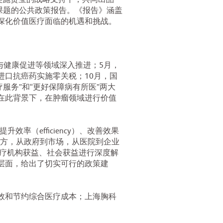
美施贵宝的战略支持下，共同出品
课题的公共政策报告。《报告》涵盖
深化价值医疗面临的机遇和挑战。
与健康促进等领域深入推进；5月，
口抗癌药实施零关税；10月，国
服务”和“更好保障病有所医”两大
在此背景下，在肿瘤领域进行价值
效率（efficiency）、改善效果
中央到地方，从政府到市场，从医院到企业
医疗机构获益、社会获益进行深度解
层面，给出了切实可行的政策建
效和节约综合医疗成本；上海胸科