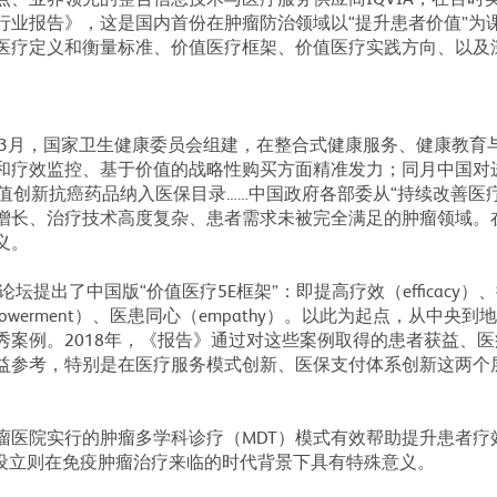
、业界领先的整合信息技术与医疗服务供应商IQVIA，在百时
行业报告》，这是国内首份在肿瘤防治领域以“提升患者价值”为
医疗定义和衡量标准、价值医疗框架、价值医疗实践方向、以及
。3月，国家卫生健康委员会组建，在整合式健康服务、健康教育
和疗效监控、基于价值的战略性购买方面精准发力；同月中国对进
值创新抗癌药品纳入医保目录……中国政府各部委从“持续改善医疗
增长、治疗技术高度复杂、患者需求未被完全满足的肿瘤领域。
义。
提出了中国版“价值医疗5E框架”：即提高疗效（efficacy）、提升
者（empowerment）、医患同心（empathy）。以此为起点，从
秀案例。2018年，《报告》通过对这些案例取得的患者获益、
益参考，特别是在医疗服务模式创新、医保支付体系创新这两个
瘤医院实行的肿瘤多学科诊疗（MDT）模式有效帮助提升患者疗
ic）的设立则在免疫肿瘤治疗来临的时代背景下具有特殊意义。