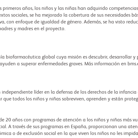
us primeros años, los niños y las niñas han adquirido competencia
tos sociales, se ha mejorado la cobertura de sus necesidades bás
iva, con enfoque de igualdad de género. Además, se ha visto reduc
padres y madres en el proyecto.
a biofarmacéutica global cuya misión es descubrir, desarrollar y 
ayuden a superar enfermedades graves. Más información en bms
n independiente líder en la defensa de los derechos de la infanci
 que todos los niños y niñas sobreviven, aprenden y están prote
e 20 años con programas de atención a los niños y niñas más vuln
ial. A través de sus programas en España, proporcionan una atenci
ómica o de exclusión social en la que viven los niños no les impid