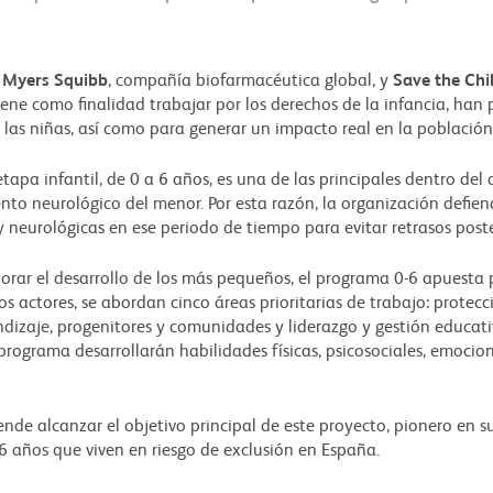
l Myers Squibb
, compañía biofarmacéutica global, y
Save the Chi
ene como finalidad trabajar por los derechos de la infancia, han
y las niñas, así como para generar un impacto real en la població
tapa infantil, de 0 a 6 años, es una de las principales dentro del 
nto neurológico del menor. Por esta razón, la organización defi
 neurológicas en ese periodo de tiempo para evitar retrasos poster
orar el desarrollo de los más pequeños, el programa 0-6 apuesta 
tos actores, se abordan cinco áreas prioritarias de trabajo: protec
ndizaje, progenitores y comunidades y liderazgo y gestión educativ
programa desarrollarán habilidades físicas, psicosociales, emocio
ende alcanzar el objetivo principal de este proyecto, pionero en 
-6 años que viven en riesgo de exclusión en España.