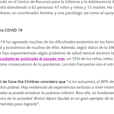
lando en el Centro de Recursos para la Infancia y la Adolescencia
 está atendiendo a 62 personas: 47 niños y niñas y 15 madres. Ha 
iares, un coordinador familiar y una psicóloga, así como al apoy
ria COVID 19
-19 ha agravado muchas de las dificultades existentes en las fami
l y económica de muchas de ellas. Además, según datos de la ONG
a han experimentado algún problema de salud mental durante la
 cuidadores publicada el pasado mes
, un 55% de los niños, niña
mo consecuencia de la pandemia. Los más frecuentes son el estrés
l de Save the Children considera que “
si no actuamos, el 80% de 
tos pobres. Hay evidencias de experiencias exitosas a nivel inte
s se puede erradicar la pobreza infantil. Para ello, es fundam
to de la sociedad. Bristol Myers Squibb es un gran ejemplo de la
etidas para lograrl
o
”.