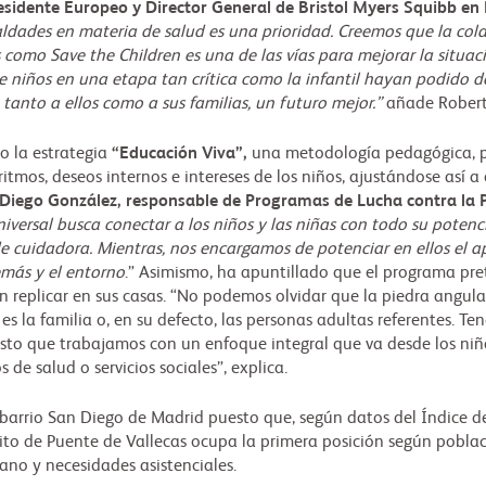
sidente Europeo y Director General de Bristol Myers Squibb en
ldades en materia de salud es una prioridad. Creemos que la cola
como Save the Children es una de las vías para mejorar la situació
ue niños en una etapa tan crítica como la infantil hayan podido d
, tanto a ellos como a sus familias, un futuro mejor.”
añade Robert
o la estrategia
“Educación Viva”,
una metodología pedagógica, pr
 ritmos, deseos internos e intereses de los niños, ajustándose así 
Diego González, responsable de Programas de Lucha contra la 
versal busca conectar a los niños y las niñas con todo su potenc
de cuidadora. Mientras, nos encargamos de potenciar en ellos el ap
emás y el entorno
.” Asimismo, ha apuntillado que el programa pret
replicar en sus casas. “No podemos olvidar que la piedra angular
es la familia o, en su defecto, las personas adultas referentes. Te
to que trabajamos con un enfoque integral que va desde los niños,
 de salud o servicios sociales”, explica.
 barrio San Diego de Madrid puesto que, según datos del Índice de 
strito de Puente de Vallecas ocupa la primera posición según pobla
ano y necesidades asistenciales.