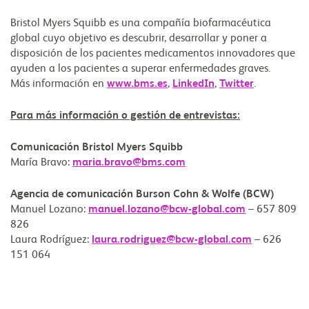
Bristol Myers Squibb es una compañía biofarmacéutica
global cuyo objetivo es descubrir, desarrollar y poner a
disposición de los pacientes medicamentos innovadores que
ayuden a los pacientes a superar enfermedades graves.
Más información en
www.bms.es
,
LinkedIn
,
Twitter
.
Para más información o gestión de entrevistas:
Comunicación Bristol Myers Squibb
María Bravo:
maria.bravo@bms.com
Agencia de comunicación Burson Cohn & Wolfe (BCW)
Manuel Lozano:
manuel.lozano@bcw-global.com
– 657 809
826
Laura Rodríguez:
laura.rodriguez@bcw-global.com
– 626
151 064