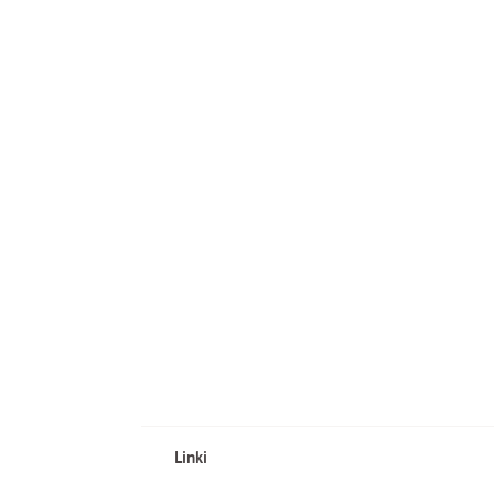
Brak
rezultatów
wyszukiwania
Ponów
wyszukiwanie.
Linki