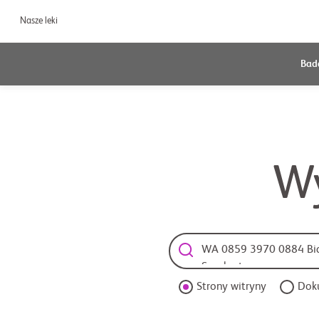
Nasze leki
Bada
Wy
Strony witryny
Dok