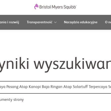
nia i rozwój
Transparentność
Narzędzia edukacyjne
O n
niki wyszukiwa
umenty strony