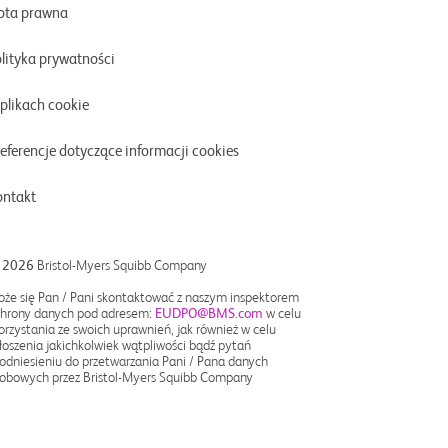
ota prawna
olityka prywatności
plikach cookie
eferencje dotyczące informacji cookies
ontakt
 2026
Bristol-Myers Squibb Company
że się Pan / Pani skontaktować z naszym inspektorem
hrony danych pod adresem:
EUDPO@BMS.com
w celu
orzystania ze swoich uprawnień, jak również w celu
łoszenia jakichkolwiek wątpliwości bądź pytań
odniesieniu do przetwarzania Pani / Pana danych
obowych przez Bristol-Myers Squibb Company