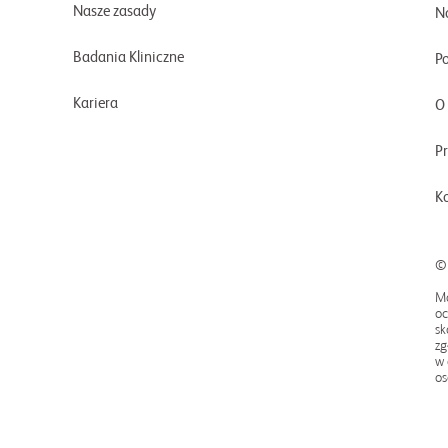
Nasze zasady
N
Badania Kliniczne
P
Kariera
O 
Pr
K
©
Mo
oc
sk
zg
w 
os