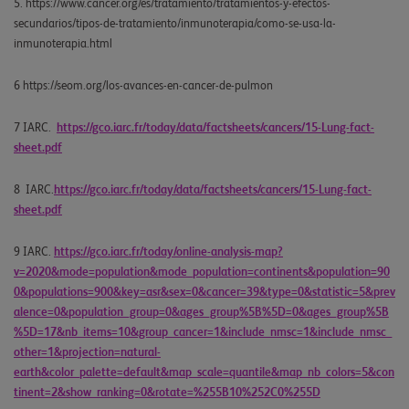
5. https://www.cancer.org/es/tratamiento/tratamientos-y-efectos-
secundarios/tipos-de-tratamiento/inmunoterapia/como-se-usa-la-
inmunoterapia.html
6 https://seom.org/los-avances-en-cancer-de-pulmon
7 IARC.
https://gco.iarc.fr/today/data/factsheets/cancers/15-Lung-fact-
sheet.pdf
8 IARC.
https://gco.iarc.fr/today/data/factsheets/cancers/15-Lung-fact-
sheet.pdf
9 IARC.
https://gco.iarc.fr/today/online-analysis-map?
v=2020&mode=population&mode_population=continents&population=90
0&populations=900&key=asr&sex=0&cancer=39&type=0&statistic=5&prev
alence=0&population_group=0&ages_group%5B%5D=0&ages_group%5B
%5D=17&nb_items=10&group_cancer=1&include_nmsc=1&include_nmsc_
other=1&projection=natural-
earth&color_palette=default&map_scale=quantile&map_nb_colors=5&con
tinent=2&show_ranking=0&rotate=%255B10%252C0%255D