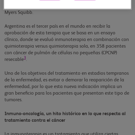
alternativas en sus tratamientos”, comentaron desde Bristol
Myers Squibb.
Argentina es el tercer país en el mundo en recibir la
aprobación de esta terapia que se basa en un ensayo
clínico, donde se evaluó inmunoterapia en combinación con
quimioterapia versus quimioterapia sola, en 358 pacientes
con cáncer de pulmón de células no pequeñas (CPCNP)
3
resecable
.
Uno de los objetivos del tratamiento en estadios tempranos
de la enfermedad, es evitar o demorar la reaparición de la
enfermedad, por lo que esta nueva indicación implica un
gran beneficio para los pacientes que presentan este tipo de
tumores.
Inmuno-oncología, un hito histórico en lo que respecta al
tratamiento contra el cáncer
La inmunoterapia es un tratamiento que utiliza ciertas