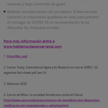
verduras y bajo contenido de grasa
Realizar consulta anual con un médico. Si bien en este
contexto es importante quedarse en casa para prevenir
el contagio de COVID-19, la recomendación es no
descuidar los chequeos anuales.
Para más información entrá a
www.hablemosdecancerrenal.com
1.
https://ikcc.org/
2. Cancer Today. International Agency for Research on cancer (IARC). 32-
argentina-fact-sheets.pdf (iarc.fr)
3. Globocan 2020
4. Cancer de Riñon. La sociedad Armeticana contra el Cáncer.
https://www.cancer.org/es/cancer/cancer-de-rinon/deteccion-diagnostico-
clasificacion-por-etapas/senales-y-sintomas.html