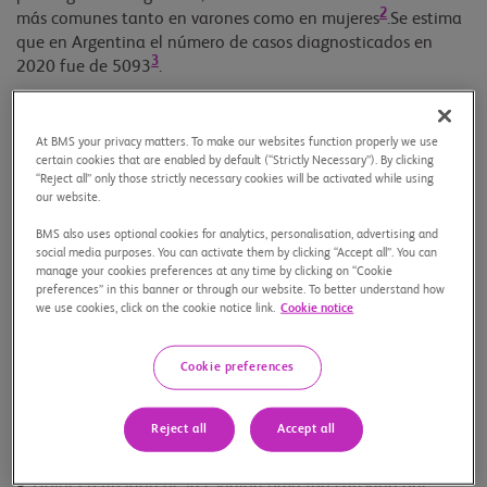
2
más comunes tanto en varones como en mujeres
.Se estima
que en Argentina el número de casos diagnosticados en
3
2020 fue de 5093
.
Es por eso, que en el marco del Día Mundial del Cáncer
Renal – 17 de junio – y con el objetivo de generar
At BMS your privacy matters. To make our websites function properly we use
certain cookies that are enabled by default (“Strictly Necessary”). By clicking
conversación acerca de esta enfermedad silenciosa y poco
“Reject all” only those strictly necessary cookies will be activated while using
visible, la Asociación Argentina de Oncología Clínica (AAOC)
our website.
junto a Bristol Myers Squibb pretenden impulsar la
BMS also uses optional cookies for analytics, personalisation, advertising and
detección temprana a través de la educación al paciente,
social media purposes. You can activate them by clicking “Accept all”. You can
informándolo sobre los factores de riesgo y los síntomas, y
manage your cookies preferences at any time by clicking on “Cookie
movilizándolo a la rápida consulta al médico.
preferences” in this banner or through our website. To better understand how
we use cookies, click on the cookie notice link.
Cookie notice
En etapas iniciales por lo general la enfermedad no causa
ningún signo o síntoma, pero los tumores más grandes sí
Cookie preferences
4
pueden presentarlos
:
Reject all
Accept all
Sangre en la orina (hematuria)
Dolor en un lado de la espalda baja (no causado por