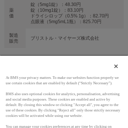
錠（5mg1錠）：48.30円
薬
錠（10mg1錠）：83.10円
価
ドライシロップ（0.5% 1g）：82.70円
点眼液（5mg5mL1瓶）：825.70円
製造
ブリストル・マイヤーズ株式会社
販売
ブリストル・マイヤーズ株式会社
について
At BMS your privacy matters. To make our websites function properly we
use certain cookies that are enabled by default (“Strictly Necessary”).
BMS also uses optional cookies for analytics, personalisation, advertising
ブリストル・マイヤーズ株式会社は、「より長く豊かな人
and social media purposes. These cookies are enabled and active by
生の実現」をミッションとする世界的なバイオ医薬品企業
default. By closing this window or clicking "Accept all", you agree to the
です。詳細については、
www.bms.co.jp
をご覧ください。
use of these cookies. By clicking “Reject all” only those strictly necessary
cookies will be activated while using our website.
You can manage your cookies preferences at any time by clicking on