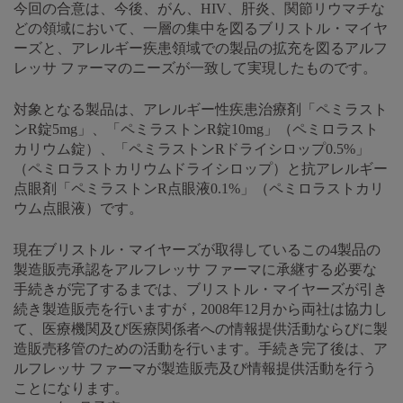
今回の合意は、今後、がん、HIV、肝炎、関節リウマチな
どの領域において、一層の集中を図るブリストル・マイヤ
ーズと、アレルギー疾患領域での製品の拡充を図るアルフ
レッサ ファーマのニーズが一致して実現したものです。
対象となる製品は、アレルギー性疾患治療剤「ペミラスト
ンR錠5mg」、「ペミラストンR錠10mg」（ペミロラスト
カリウム錠）、「ペミラストンRドライシロップ0.5%」
（ペミロラストカリウムドライシロップ）と抗アレルギー
点眼剤「ペミラストンR点眼液0.1%」（ペミロラストカリ
ウム点眼液）です。
現在ブリストル・マイヤーズが取得しているこの4製品の
製造販売承認をアルフレッサ ファーマに承継する必要な
手続きが完了するまでは、ブリストル・マイヤーズが引き
続き製造販売を行いますが，2008年12月から両社は協力し
て、医療機関及び医療関係者への情報提供活動ならびに製
造販売移管のための活動を行います。手続き完了後は、ア
ルフレッサ ファーマが製造販売及び情報提供活動を行う
ことになります。