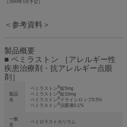
（2009年3月予定）
＜参考資料＞
製品概要
■ ペミラストン ［アレルギー性
疾患治療剤・抗アレルギー点眼
剤］
R
ペミラストン
錠5mg
R
製品
ペミラストン
錠10mg
R
名
ペミラストン
ドライシロップ0.5%
R
ペミラストン
点眼液0.1%
一般
ペミロラストカリウム
名