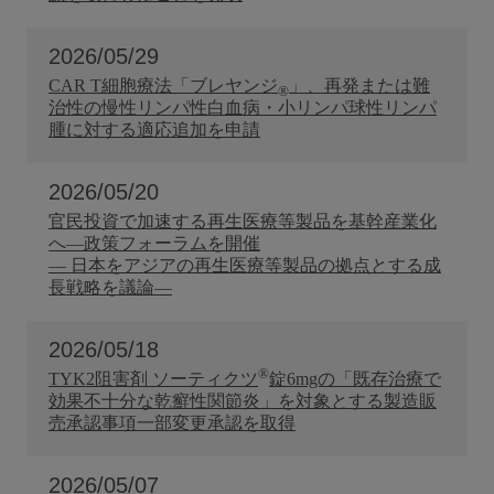
2026/05/29
CAR T細胞療法「ブレヤンジ
」、再発または難
®
治性の慢性リンパ性白血病・小リンパ球性リンパ
腫に対する適応追加を申請
2026/05/20
官民投資で加速する再生医療等製品を基幹産業化
へ―政策フォーラムを開催
― 日本をアジアの再生医療等製品の拠点とする成
長戦略を議論―
2026/05/18
®
TYK2阻害剤 ソーティクツ
錠6mgの「既存治療で
効果不十分な乾癬性関節炎」を対象とする製造販
売承認事項一部変更承認を取得
2026/05/07