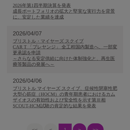
2026年第1四半期決算を発表
成長ポートフォリオの拡大と堅実な実行力を背景
に、安定した業績を達成
2026/04/07
ブリストル・マイヤーズ スクイブ
CAR T 「ブレヤンジ」 全工程国内製造へ、一部変
更承認を申請
～さらなる安定供給に向けた体制強化と、再生医
療等製品の発展へ～
2026/04/06
ブリストル マイヤーズ スクイブ、症候性閉塞性肥
大型心筋症（HOCM）の青年期患者におけるカム
ザイオスの有効性および安全性を示す第Ⅲ相
SCOUT-HCM試験の肯定的な結果を発表
<<
<
>
>>
1