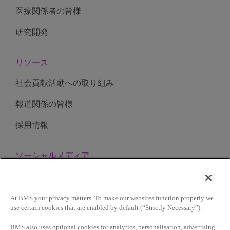
医療関係者の皆様
研究開発
リソース
社会貢献活動への取り組み
報道関係の皆様
採用情報
ソーシャルメディア
At BMS your privacy matters. To make our websites function properly we
サイト利用条件
use certain cookies that are enabled by default (“Strictly Necessary”).
BMS also uses optional cookies for analytics, personalisation, advertising
プライバシーポリシー