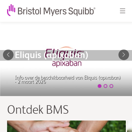
Bristol
Myers
Squibb
Eliquis (apixaban)
-
Wereldwijd
Info over de beschikbaarheid van Eliquis (apixaban)
biofarmaceutisch
- 2 maart 2026
bedrijf
Ontdek BMS