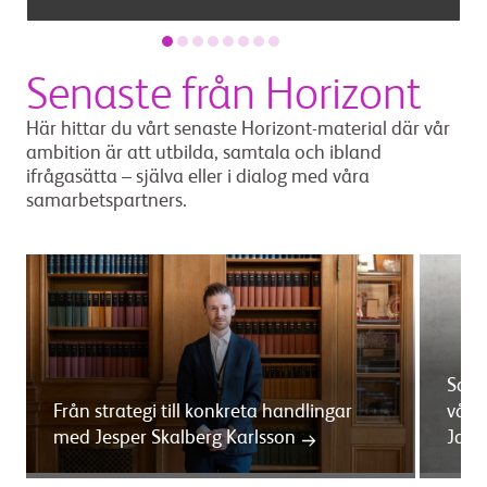
Senaste från Horizont
Här hittar du vårt senaste Horizont-material där vår
ambition är att utbilda, samtala och ibland
ifrågasätta – själva eller i dialog med våra
samarbetspartners.
Sama
Från strategi till konkreta handlingar
våra
med Jesper Skalberg Karlsson
Jans