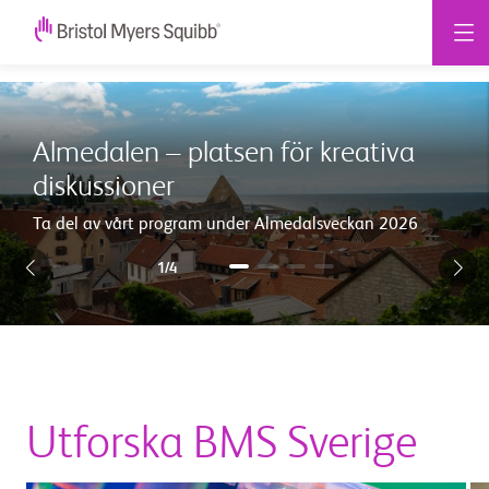
Ett
globalt
Almedalen – platsen för kreativa
biopharmaföretag
diskussioner
|
Ta del av vårt program under Almedalsveckan 2026
Bristol
1/4
Myers
Squibb
Utforska BMS Sverige