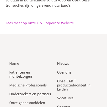
voldaan in buitenlandse valuta (USD en GBP). Deze
transacties zijn omgerekend naar Euro’s.
Lees meer op onze U.S. Corporate Website
Home
Nieuws
Patiënten en
Over ons
mantelzorgers
Onze CAR T
Medische Professionals
productiefaciliteit in
Leiden
Onderzoekers en partners
Vacatures
Onze geneesmiddelen