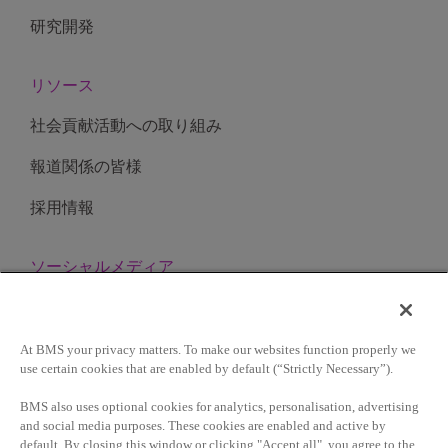
研究開発
リソース
社会貢献活動への取り組み
報道関係の皆様
採用情報
ソーシャルメディア
At BMS your privacy matters. To make our websites function properly we
サイト利用条件
use certain cookies that are enabled by default (“Strictly Necessary”).
BMS also uses optional cookies for analytics, personalisation, advertising
プライバシーポリシー
and social media purposes. These cookies are enabled and active by
default. By closing this window or clicking "Accept all", you agree to the