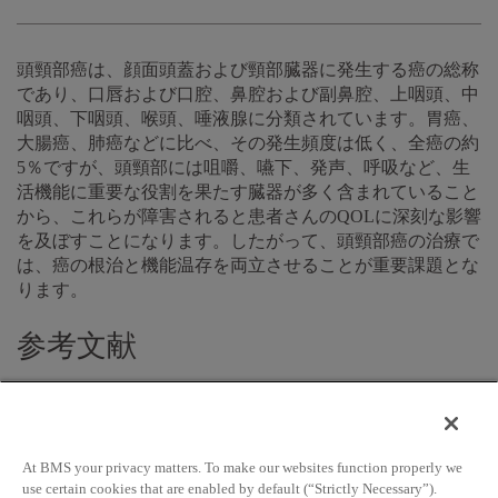
頭頸部癌は、顔面頭蓋および頸部臓器に発生する癌の総称
であり、口唇および口腔、鼻腔および副鼻腔、上咽頭、中
咽頭、下咽頭、喉頭、唾液腺に分類されています。胃癌、
大腸癌、肺癌などに比べ、その発生頻度は低く、全癌の約
5％ですが、頭頸部には咀嚼、嚥下、発声、呼吸など、生
活機能に重要な役割を果たす臓器が多く含まれていること
から、これらが障害されると患者さんのQOLに深刻な影響
を及ぼすことになります。したがって、頭頸部癌の治療で
は、癌の根治と機能温存を両立させることが重要課題とな
ります。
参考文献
頭頸部癌取扱い規約 日本頭頸部癌学会編
独立行政法人 国立がん研究センターがん対策情報セ
ンターがん情報サービス
At BMS your privacy matters. To make our websites function properly we
http://ganjoho.jp/professional/index.html
use certain cookies that are enabled by default (“Strictly Necessary”).