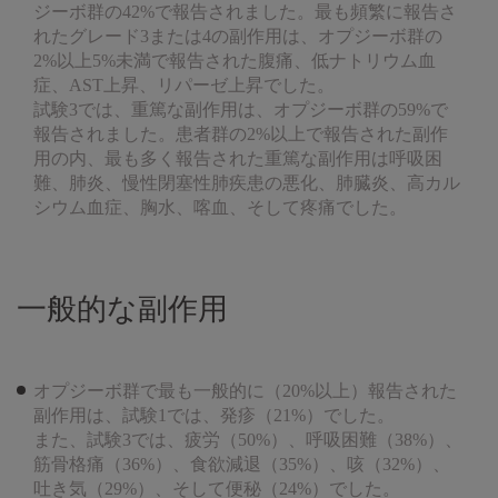
ジーボ群の42%で報告されました。最も頻繁に報告さ
れたグレード3または4の副作用は、オプジーボ群の
2%以上5%未満で報告された腹痛、低ナトリウム血
症、AST上昇、リパーゼ上昇でした。
試験3では、重篤な副作用は、オプジーボ群の59%で
報告されました。患者群の2%以上で報告された副作
用の内、最も多く報告された重篤な副作用は呼吸困
難、肺炎、慢性閉塞性肺疾患の悪化、肺臓炎、高カル
シウム血症、胸水、喀血、そして疼痛でした。
一般的な副作用
オプジーボ群で最も一般的に（20%以上）報告された
副作用は、試験1では、発疹（21%）でした。
また、試験3では、疲労（50%）、呼吸困難（38%）、
筋骨格痛（36%）、食欲減退（35%）、咳（32%）、
吐き気（29%）、そして便秘（24%）でした。