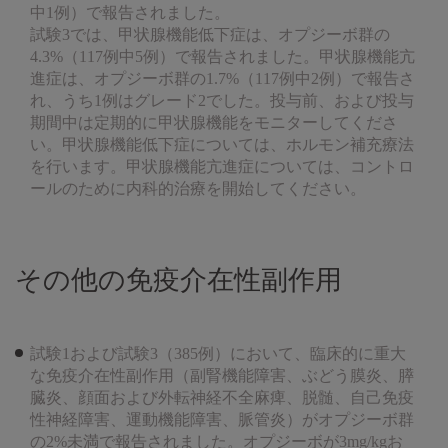
中1例）で報告されました。
試験3では、甲状腺機能低下症は、オプジーボ群の
4.3%（117例中5例）で報告されました。甲状腺機能亢
進症は、オプジーボ群の1.7%（117例中2例）で報告さ
れ、うち1例はグレード2でした。投与前、および投与
期間中は定期的に甲状腺機能をモニターしてくださ
い。甲状腺機能低下症については、ホルモン補充療法
を行います。甲状腺機能亢進症については、コントロ
ールのために内科的治療を開始してください。
その他の免疫介在性副作用
試験1および試験3（385例）において、臨床的に重大
な免疫介在性副作用（副腎機能障害、ぶどう膜炎、膵
臓炎、顔面および外転神経不全麻痺、脱髄、自己免疫
性神経障害、運動機能障害、脈管炎）がオプジーボ群
の2%未満で報告されました。オプジーボが3mg/kgお