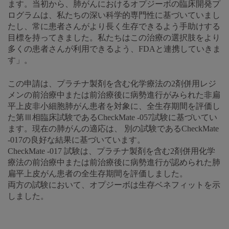
ます。当初から、肺がんにおけるオプジーボの臨床開発プ
ログラムは、私たちの深い科学的専門性に基づいていまし
たし、常に患者さんがより長く生存できるよう手助けする
目標を持ってきました。私たちはこの治療の選択肢をより
多くの患者さんが利用できるよう、FDAと連携していきま
す」。
この申請は、プラチナ製剤を含む化学療法の2剤併用レジ
メンの前治療中または前治療後に病勢進行がみられた非扁
平上皮非小細胞肺がん患者を対象に、全生存期間を評価し
た第Ⅲ相臨床試験であるCheckMate -057試験に基づいてい
ます。現在の肺がんの適応は、 別の試験であるCheckMate
-017の良好な結果に基づいています。
CheckMate -017 試験は、プラチナ製剤を含む2剤併用化学
療法の前治療中または前治療後に病勢進行が認められた肺
扁平上皮がん患者の全生存期間を評価しました。
両方の試験において、オプジーボは生存ベネフィットを示
しました。