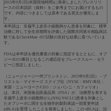
2015年9月2日(米国現地時間)に発表しましたプレスリリ
ースの日本語訳（抜粋）をご参考までにお届けするもの
です。内容につきましては原本である英文が優先しま
す。
本申請は、非扁平上皮非小細胞肺がん患者を対象に、標準
治療に対して全生存期間を評価した国際共同第Ⅲ相臨床試
験であるCheckMate -057試験の良好な結果に基づいていま
す。
FDAは本申請を優先審査の対象に指定するとともに、オプ
ジーボの3番目となるこの適応症をブレークスルー・セラ
ピーに指定しました。
（ニュージャージー州プリンストン、2015年9月2日）－ブ
リストル・マイヤーズ スクイブ社（NYSE：BMY/本社：
米国・ニューヨーク/CEO：ジョバンニ・カフォリオ）
は、本日、米国食品医薬品局（FDA）が、治療歴を有する
非扁平上皮非小細胞肺がん(NSQ NSCLC)患者を対象とし
たオプジーボに関する生物学的製剤承認一部変更申請
(sBLA)を受理 したことを発表しました。この sBLAは、治