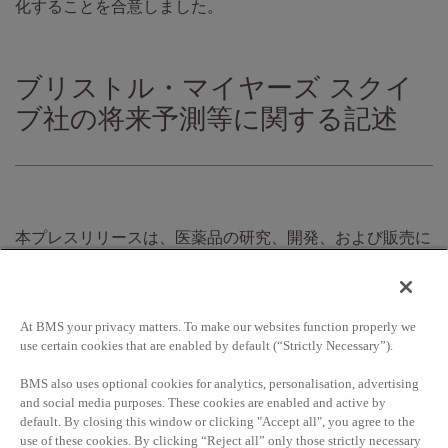
化することを合意しました。
ブリストル・マイヤーズ スクイ
ブ社の将来予測等に関する記述
本プレスリリースは、医薬品の研究、開発、および販売に
ついて、1995年民間有価証券訴訟改正法の趣旨の範疇に含
まれる「将来予測に関する記述」を含んでいます。そうし
た将来予測に関する記述は現在の予想に基づくものであ
り、遅延、転換または変更を来たす内在的リスクと不確実
At BMS your privacy matters. To make our websites function properly we
use certain cookies that are enabled by default (“Strictly Necessary”).
性を伴っており、実際の成果または業績が現在の予想と大
きく異なる結果となる可能性があります。将来予測に関す
BMS also uses optional cookies for analytics, personalisation, advertising
るいかなる記述も保証されるものではありません。特に、
and social media purposes. These cookies are enabled and active by
オプジーボがこのリリースに記載された適応追加について
default. By closing this window or clicking "Accept all", you agree to the
当局から承認される保証はできません。本プレスリリース
use of these cookies. By clicking “Reject all” only those strictly necessary