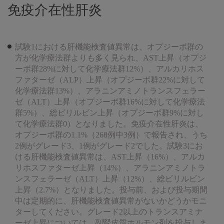
免疫介在性肝炎
試験1における肝機能検査値異常は、オプジーボ群の
方が化学療法群よりも多く見られ、AST上昇（オプジ
ーボ群28%に対して化学療法群12%）、アルカリホス
ファターゼ（ALP）上昇（オプジーボ群22%に対して
化学療法群13%）、アラニンアミノトランスフェラー
ゼ（ALT）上昇（オプジーボ群16%に対して化学療法
群5%）、総ビリルビン上昇（オプジーボ群9%に対し
て化学療法群0）となりました。免疫介在性肝炎は、
オプジーボ群の1.1%（268例中3例）で報告され、うち
2例がグレード3、1例がグレード2でした。試験3にお
ける肝機能検査値異常は、AST上昇（16%）、アルカ
リホスファターゼ上昇（14%）、アラニンアミノトラ
ンスフェラーゼ（ALT）上昇（12%）、総ビリルビン
上昇（2.7%）となりました。投与前、および投与期間
中は定期的に、肝機能検査値異常がないかどうかモニ
ターしてください。グレード2以上のトランスアミナ
ーゼ上昇については、副腎皮質ホルモン剤を投与しま