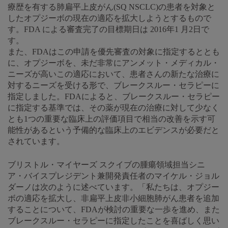
療歴を有する肺扁平上皮がん(SQ NSCLC)の患者を対象と
したオプジーボの現在の適応を拡大しようとするもので
す。FDA による審査完了の目標期日は 2016年1 月2日で
す。
また、FDAはこの申請を優先審査の対象に指定するととも
に、オプジーボを、未だ非常にアンメット・メディカル・
ニーズが高いこの適応において、患者さんの新たな治療に
対するニーズを受ける形で、ブレークスルー・セラピーに
指定しました。FDAによると、ブレークスルー・セラピー
に指定する基準では、その薬が現在の治療に対して少なく
とも1つの重要な臨床上の評価項目で相当の改善を示す可
能性があるという予備的な臨床上のエビデンスが必要だと
されています。
ブリストル・マイヤーズ スクイブの腫瘍領域担当シニ
ア・バイスプレジデント兼開発責任者のマイケル・ジョル
ダーノは次のように述べています。「私たちは、オプジー
ボの適応を拡大し、非扁平上皮非小細胞肺がん患者を追加
することについて、FDAが検討の重要な一歩を進め、また
ブレークスルー・セラピーに指定したことを喜ばしく思い