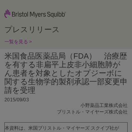
プレスリリース
一覧を見る >
米国食品医薬品局（FDA） 治療歴
を有する非扁平上皮非小細胞肺が
ん患者を対象としたオプジーボに
関する生物学的製剤承認一部変更申
請を受理
2015/09/03
小野薬品工業株式会社
ブリストル・マイヤーズ株式会社
本資料は、米国ブリストル・マイヤーズ スクイブ社が