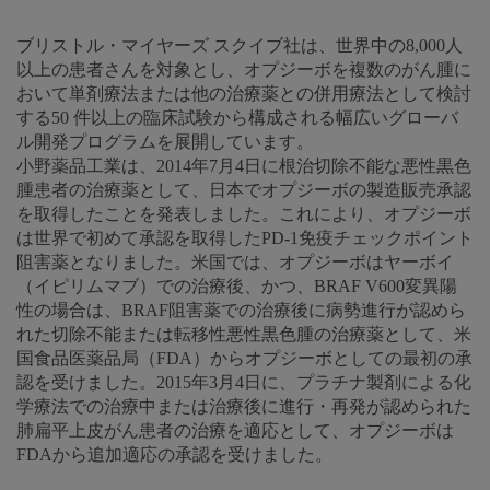
ブリストル・マイヤーズ スクイブ社は、世界中の8,000人
以上の患者さんを対象とし、オプジーボを複数のがん腫に
おいて単剤療法または他の治療薬との併用療法として検討
する50 件以上の臨床試験から構成される幅広いグローバ
ル開発プログラムを展開しています。
小野薬品工業は、2014年7月4日に根治切除不能な悪性黒色
腫患者の治療薬として、日本でオプジーボの製造販売承認
を取得したことを発表しました。これにより、オプジーボ
は世界で初めて承認を取得したPD-1免疫チェックポイント
阻害薬となりました。米国では、オプジーボはヤーボイ
（イピリムマブ）での治療後、かつ、BRAF V600変異陽
性の場合は、BRAF阻害薬での治療後に病勢進行が認めら
れた切除不能または転移性悪性黒色腫の治療薬として、米
国食品医薬品局（FDA）からオプジーボとしての最初の承
認を受けました。2015年3月4日に、プラチナ製剤による化
学療法での治療中または治療後に進行・再発が認められた
肺扁平上皮がん患者の治療を適応として、オプジーボは
FDAから追加適応の承認を受けました。