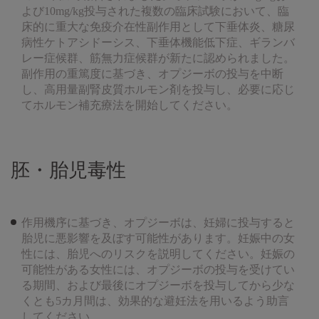
よび10mg/kg投与された複数の臨床試験において、臨
床的に重大な免疫介在性副作用として下垂体炎、糖尿
病性ケトアシドーシス、下垂体機能低下症、ギランバ
レー症候群、筋無力症候群が新たに認められました。
副作用の重篤度に基づき、オプジーボの投与を中断
し、高用量副腎皮質ホルモン剤を投与し、必要に応じ
てホルモン補充療法を開始してください。
胚・胎児毒性
作用機序に基づき、オプジーボは、妊婦に投与すると
胎児に悪影響を及ぼす可能性があります。妊娠中の女
性には、胎児へのリスクを説明してください。妊娠の
可能性がある女性には、オプジーボの投与を受けてい
る期間、および最後にオプジーボを投与してから少な
くとも5カ月間は、効果的な避妊法を用いるよう助言
してください。