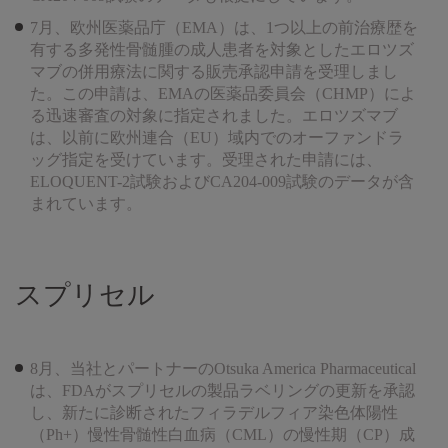
7月、欧州医薬品庁（EMA）は、1つ以上の前治療歴を
有する多発性骨髄腫の成人患者を対象としたエロツズ
マブの併用療法に関する販売承認申請を受理しまし
た。この申請は、EMAの医薬品委員会（CHMP）によ
る迅速審査の対象に指定されました。エロツズマブ
は、以前に欧州連合（EU）域内でのオーファンドラ
ッグ指定を受けています。受理された申請には、
ELOQUENT-2試験およびCA204-009試験のデータが含
まれています。
スプリセル
8月、当社とパートナーのOtsuka America Pharmaceutical
は、FDAがスプリセルの製品ラベリングの更新を承認
し、新たに診断されたフィラデルフィア染色体陽性
（Ph+）慢性骨髄性白血病（CML）の慢性期（CP）成