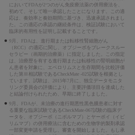
においてFDAが2つのがん免疫療法薬の併用療法を、
初めて、そして唯一承認したことになります。この適
応は、奏効率と奏効期間に基づき、迅速承認されまし
た。この適応の承認の継続条件は、検証試験において
臨床的有用性を証明し記載することです。
9月、FDAは、進行期または転移性腎細胞がん
（RCC）の適応に関し、オプジーボをブレークスルー
セラピー（画期的治療薬）に指定しました。この指定
は、治療歴を有する進行期または転移性の腎明細胞が
ん患者を対象に、エベロリムスと生存期間を比較評価
した第Ⅲ相試験であるCheckMate -025試験を根拠とし
ています。試験は、2015年7月に、独立データモニタ
リング委員会の評価により、主要評価項目を達成した
と結論付けられたため、早期に終了しました。
9月、FDAが、未治療の進行期悪性黒色腫患者に対す
る重要な臨床試験であるCheckMate-067試験の臨床デ
ータを、オプジーボ（ニボルマブ）とヤーボイ（イピ
リムマブ）の併用療法に含むための生物学的製剤承認
一部変更申請を受理し、審査を開始しました。もし承