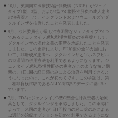
10月、英国国立医療技術評価機構（NICE）がジェノ
タイプ1型、3型、および4型のC型慢性肝炎の成人患者
の治療薬として、イングランドおよびウェールズでダ
クルインザを推奨したことを発表しました。
9月、欧州委員会が最も治療困難なジェノタイプの1つ
であるジェノタイプ3型C型慢性肝炎の治療薬として、
ダクルインザの添付文書の更新を承認したことを発表
しました。この更新により、EU加盟の全28カ国にお
いて、非肝硬変患者へ、ダクルインザとソホスブビル
の12週間の併用療法を利用できるようになります。ジ
ェノタイプ3型C型慢性肝炎の患者がこのような短い期
間の、1日1回の経口薬のみによる治療を利用できるよ
うになったのは、これが初めてです。この承認は、第
Ⅲ相非盲検試験であるALLY-3試験のデータに基づい
ています。
7月、FDAはジェノタイプ3型C型慢性肝炎患者の治療
薬として、ダクルインザを承認しました。この承認に
よって、米国の患者が1日1回投与の経口薬のみによる
12週間の治療オプションを初めて利用できるようにな