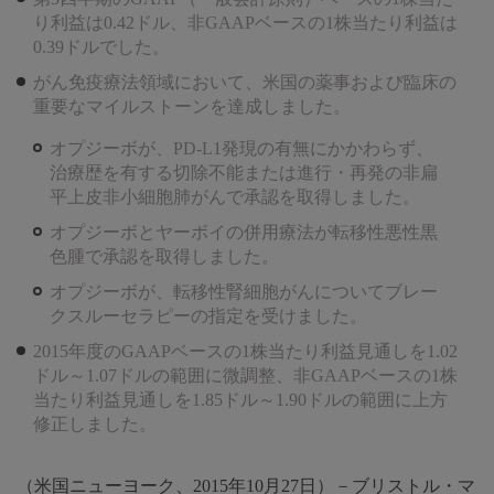
り利益は0.42ドル、非GAAPベースの1株当たり利益は
0.39ドルでした。
がん免疫療法領域において、米国の薬事および臨床の
重要なマイルストーンを達成しました。
オプジーボが、PD-L1発現の有無にかかわらず、
治療歴を有する切除不能または進行・再発の非扁
平上皮非小細胞肺がんで承認を取得しました。
オプジーボとヤーボイの併用療法が転移性悪性黒
色腫で承認を取得しました。
オプジーボが、転移性腎細胞がんについてブレー
クスルーセラピーの指定を受けました。
2015年度のGAAPベースの1株当たり利益見通しを1.02
ドル～1.07ドルの範囲に微調整、非GAAPベースの1株
当たり利益見通しを1.85ドル～1.90ドルの範囲に上方
修正しました。
（米国ニューヨーク、2015年10月27日）－ブリストル・マ