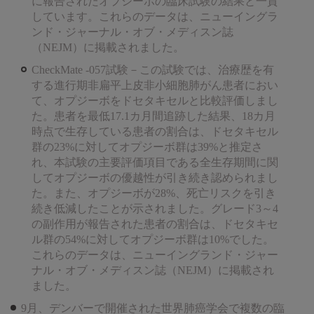
に報告されたオプジーボの臨床試験の結果と一貫
しています。これらのデータは、ニューイングラ
ンド・ジャーナル・オブ・メディスン誌
（NEJM）に掲載されました。
CheckMate -057試験－この試験では、治療歴を有
する進行期非扁平上皮非小細胞肺がん患者におい
て、オプジーボをドセタキセルと比較評価しまし
た。患者を最低17.1カ月間追跡した結果、18カ月
時点で生存している患者の割合は、ドセタキセル
群の23%に対してオプジーボ群は39%と推定さ
れ、本試験の主要評価項目である全生存期間に関
してオプジーボの優越性が引き続き認められまし
た。また、オプジーボが28%、死亡リスクを引き
続き低減したことが示されました。グレード3～4
の副作用が報告された患者の割合は、ドセタキセ
ル群の54%に対してオプジーボ群は10%でした。
これらのデータは、ニューイングランド・ジャー
ナル・オブ・メディスン誌（NEJM）に掲載され
ました。
9月、デンバーで開催された世界肺癌学会で複数の臨