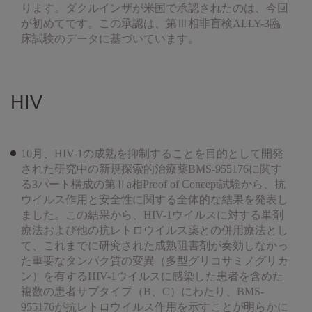
ります。ダクルインザが米国で承認されたのは、今回
が初めてです。この承認は、第Ⅲ相非盲検ALLY-3臨
床試験のデータに基づいています。
HIV
10月、HIV-1の成熟を抑制することを目的として開発
された研究中の新規探索的治療薬BMS-955176に関す
る3パート構成の第Ⅱa相Proof of Concept試験から、抗
ウイルス作用と安全性に関する全体的な結果を発表し
ました。この結果から、HIV-1ウイルスに対する単剤
療法および他の抗レトロウイルス薬との併用療法とし
て、これまでに研究された成熟阻害剤が奏効しなかっ
た重要なタンパク質の変異（多型グリコサミノグリカ
ン）を有するHIV-1ウイルスに感染した患者を含めた
複数の患者サブタイプ（B、C）にわたり、BMS-
955176が抗レトロウイルス作用を示すことが明らかに