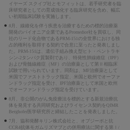
イヤーズ スクイブ社とモフィットは、若手研究者を臨
床研究者としての育成強化する臨床研究を含め、幅広
い初期臨床試験を実施します。
8月、線維化を伴う疾患を治療するための標的治療薬
開発のパイオニア企業であるPromedior社を買収し、同
社のリード化合物であるPRM-151の全世界における独
占的権利を取得する契約で合意に至ったと発表しまし
た。PRM-151は、遺伝子組み換え型ヒト・ペントラキ
シン-2タンパク質製剤であり、特発性肺線維症（IPF）
および骨髄線維症（MF）の治療薬として第Ⅱ相臨床
試験で用いられています。同剤は、MF治療薬として
米国でファストトラック指定、米国と欧州でオーファ
ンドラッグ指定を受け、IPF治療薬として米国と欧州
でオーファンドラッグ指定を受けています。
8月、非公開のがん免疫療法を標的とする新規治療抗
体を発見する共同研究およびライセンス契約をQIMR
Berghofer医学研究所と締結したことを発表しました。
7月、協和発酵キリン株式会社と、オプジーボと抗
CCR4抗体モガムリズマブとの併用療法に関する第Ⅰ/