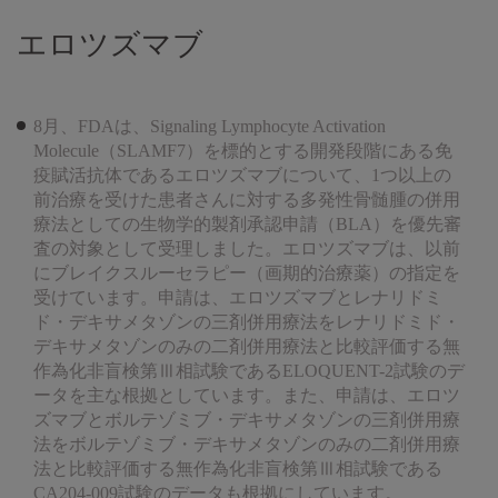
エロツズマブ
8月、FDAは、Signaling Lymphocyte Activation
Molecule（SLAMF7）を標的とする開発段階にある免
疫賦活抗体であるエロツズマブについて、1つ以上の
前治療を受けた患者さんに対する多発性骨髄腫の併用
療法としての生物学的製剤承認申請（BLA）を優先審
査の対象として受理しました。エロツズマブは、以前
にブレイクスルーセラピー（画期的治療薬）の指定を
受けています。申請は、エロツズマブとレナリドミ
ド・デキサメタゾンの三剤併用療法をレナリドミド・
デキサメタゾンのみの二剤併用療法と比較評価する無
作為化非盲検第Ⅲ相試験であるELOQUENT-2試験のデ
ータを主な根拠としています。また、申請は、エロツ
ズマブとボルテゾミブ・デキサメタゾンの三剤併用療
法をボルテゾミブ・デキサメタゾンのみの二剤併用療
法と比較評価する無作為化非盲検第Ⅲ相試験である
CA204-009試験のデータも根拠にしています。