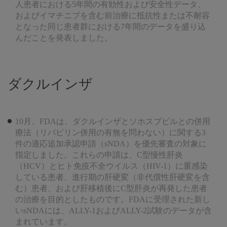
人患者における5年間の有効性および安全性データ、
およびイマチニブを含む前治療に抵抗性または不耐容
となった同じ患者群における7年間のデータを盛り込
んだことを発表しました。
ダクルインザ
10月、FDAは、ダクルインザとソホスブビルとの併用
療法（リバビリン併用の有無を問わない）に関する3
件の適応追加承認申請（sNDA）を優先審査の対象に
指定しました。これらの申請は、C型慢性肝炎
（HCV）とヒト免疫不全ウイルス（HIV-1）に重感染
している患者、進行期の肝硬変（非代償性肝硬変を含
む）患者、および肝移植後にC型肝炎が再発した患者
の治療を目的としたものです。FDAに受理された新し
いsNDAには、ALLY-1およびALLY-2試験のデータが含
まれています。