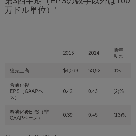
第3四半期（EPSの数字以外は100
万ドル単位）'
前年
2015
2014
度比
総売上高
$4,069
$3,921
4%
希薄化後
EPS（GAAPベー
0.42
0.43
(2)%
ス）
希薄化後EPS（非
0.39
0.45
(13)%
GAAPベース）