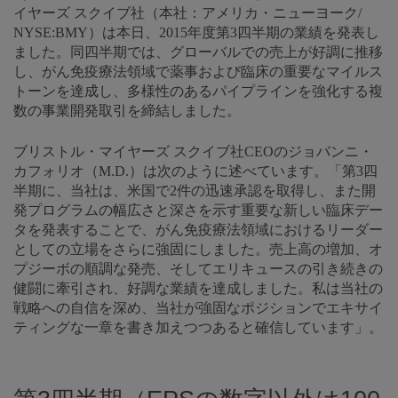
イヤーズ スクイブ社（本社：アメリカ・ニューヨーク/
NYSE:BMY）は本日、2015年度第3四半期の業績を発表し
ました。同四半期では、グローバルでの売上が好調に推移
し、がん免疫療法領域で薬事および臨床の重要なマイルス
トーンを達成し、多様性のあるパイプラインを強化する複
数の事業開発取引を締結しました。
ブリストル・マイヤーズ スクイブ社CEOのジョバンニ・
カフォリオ（M.D.）は次のように述べています。「第3四
半期に、当社は、米国で2件の迅速承認を取得し、また開
発プログラムの幅広さと深さを示す重要な新しい臨床デー
タを発表することで、がん免疫療法領域におけるリーダー
としての立場をさらに強固にしました。売上高の増加、オ
プジーボの順調な発売、そしてエリキュースの引き続きの
健闘に牽引され、好調な業績を達成しました。私は当社の
戦略への自信を深め、当社が強固なポジションでエキサイ
ティングな一章を書き加えつつあると確信しています」。