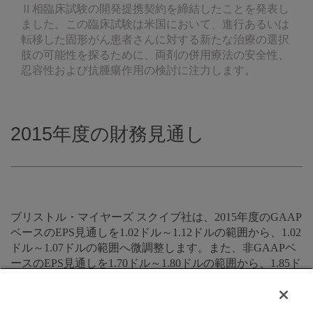
Ⅱ相臨床試験の開発提携契約を締結したことを発表し
ました。この臨床試験は米国において、進行あるいは
転移した固形がん患者さんに対する新たな治療の選択
肢の可能性を探るために、両剤の併用療法の安全性、
忍容性および抗腫瘍作用の検討に注力します。
2015年度の財務見通し
ブリストル・マイヤーズ スクイブ社は、2015年度のGAAP
ベースのEPS見通しを1.02ドル～1.12ドルの範囲から、1.02
ドル～1.07ドルの範囲へ微調整します。また、非GAAPベ
ースのEPS見通しを1.70ドル～1.80ドルの範囲から、1.85ド
ル～1.90ドルの範囲へ上方修正します。GAAPベースの見
通しと非GAAPベースの見通しのどちらも、現在の為替レ
ートと、研究開発に関する税額控除が議会によって2015年