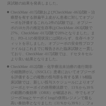
床試験の結果を発表しました。
CheckMate -017試験およびCheckMate -063試験－治
療歴を有する肺扁平上皮がん患者に対してオプジ
ーボを評価するこれら2件の試験では、オプジー
ボの18カ月の推定生存率はCheckMate -063試験で
27%、CheckMate -017試験で28%となりました。ま
た、PD--L1の発現状況には関わらず、生存ベネフ
ィットを示しました。オプジーボの安全性プロフ
ァイルはこれまでに報告された臨床試験と一貫し
ており、CheckMate -017試験では、ドセタキセル
より良い結果となりました。
CheckMate -012試験－化学療法未治療の進行期非
小細胞肺がん（NSCLC）患者においてオプジーボ
を評価するこの複数の投与群を有する第Ⅰb相臨
床試験では、新しい投与スケジュールによりオプ
ジーボとヤーボイの併用療法群で、13％から39％
の範囲の奏効率（ORR）が確認され、中でもオプ
ジーボ3mgとヤーボイ1mgの併用レジメンで最も
高い奏効率となりました（31％から39％）。フォ