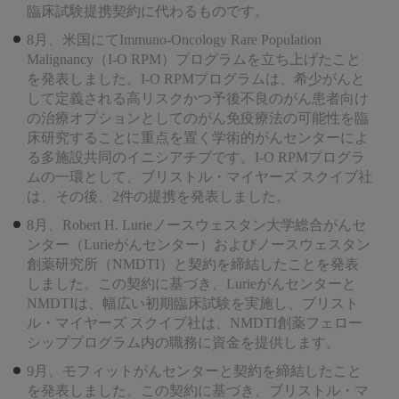
臨床試験提携契約に代わるものです。
8月、米国にてImmuno-Oncology Rare Population
Malignancy（I-O RPM）プログラムを立ち上げたこと
を発表しました。I-O RPMプログラムは、希少がんと
して定義される高リスクかつ予後不良のがん患者向け
の治療オプションとしてのがん免疫療法の可能性を臨
床研究することに重点を置く学術的がんセンターによ
る多施設共同のイニシアチブです。I-O RPMプログラ
ムの一環として、ブリストル・マイヤーズ スクイブ社
は、その後、2件の提携を発表しました。
8月、Robert H. Lurieノースウェスタン大学総合がんセ
ンター（Lurieがんセンター）およびノースウェスタン
創薬研究所（NMDTI）と契約を締結したことを発表
しました。この契約に基づき、Lurieがんセンターと
NMDTIは、幅広い初期臨床試験を実施し、ブリスト
ル・マイヤーズ スクイブ社は、NMDTI創薬フェロー
シッププログラム内の職務に資金を提供します。
9月、モフィットがんセンターと契約を締結したこと
を発表しました。この契約に基づき、ブリストル・マ