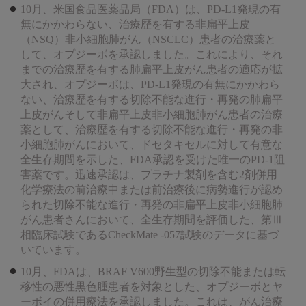
10月、米国食品医薬品局（FDA）は、PD-L1発現の有
無にかかわらない、治療歴を有する非扁平上皮
（NSQ）非小細胞肺がん（NSCLC）患者の治療薬と
して、オプジーボを承認しました。これにより、それ
までの治療歴を有する肺扁平上皮がん患者の適応が拡
大され、オプジーボは、PD-L1発現の有無にかかわら
ない、治療歴を有する切除不能な進行・再発の肺扁平
上皮がんそして非扁平上皮非小細胞肺がん患者の治療
薬として、治療歴を有する切除不能な進行・再発の非
小細胞肺がんにおいて、ドセタキセルに対して有意な
全生存期間を示した、FDA承認を受けた唯一のPD-1阻
害薬です。迅速承認は、プラチナ製剤を含む2剤併用
化学療法の前治療中または前治療後に病勢進行が認め
られた切除不能な進行・再発の非扁平上皮非小細胞肺
がん患者さんにおいて、全生存期間を評価した、第Ⅲ
相臨床試験であるCheckMate -057試験のデータに基づ
いています。
10月、FDAは、BRAF V600野生型の切除不能または転
移性の悪性黒色腫患者を対象とした、オプジーボとヤ
ーボイの併用療法を承認しました。これは、がん治療