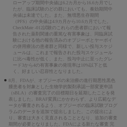
ローアップ期間中央値は6.2カ月から16.6カ月でし
たが、臨床試験のどの群においても、奏効期間中
央値は未達でした。また、無増悪生存期間
（PFS）の中央値は4.9カ月から10.6カ月でした。
CheckMate -012試験のこれらの患者群において報
告された薬剤関連の重篤な有害事象は、同臨床試
験における他の報告済みのオプジーボとヤーボイ
の併用療法の患者群と同様で、新しい投与スケジ
ュールは、これまで報告された投与スケジュール
に比べ毒性が低く、また、投与中止に至ったグレ
ード3から4の有害事象の発現率は10%以下と低
く、好ましい忍容性となりました。
8月、FDAが、オプジーボの未治療の進行期悪性黒色
腫患者を対象とした生物学的製剤承認一部変更申請
（sBLA）の審査完了の目標期日を延期したことを発
表しました。BRAF変異にかかわらず、より広範なデ
ータが審査されるよう、オプジーボの臨床試験プログ
ラムのデータを追加で提出しました。この提出によ
り、審査は大きく見直されることとなり、追加の審査
期間が必要となりました。FDAによる新たな審査 完