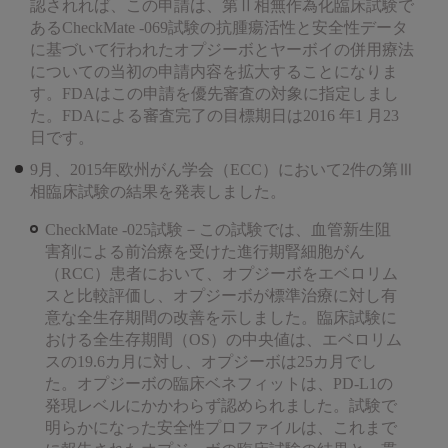
認されれば、この申請は、第Ⅱ相無作為化臨床試験で
あるCheckMate -069試験の抗腫瘍活性と安全性データ
に基づいて行われたオプジーボとヤーボイの併用療法
についての当初の申請内容を拡大することになりま
す。FDAはこの申請を優先審査の対象に指定しまし
た。FDAによる審査完了の目標期日は2016 年1 月23
日です。
9月、2015年欧州がん学会（ECC）において2件の第Ⅲ
相臨床試験の結果を発表しました。
CheckMate -025試験－この試験では、血管新生阻
害剤による前治療を受けた進行期腎細胞がん
（RCC）患者において、オプジーボをエベロリム
スと比較評価し、オプジーボが標準治療に対し有
意な全生存期間の改善を示しました。臨床試験に
おける全生存期間（OS）の中央値は、エベロリム
スの19.6カ月に対し、オプジーボは25カ月でし
た。オプジーボの臨床ベネフィットは、PD-L1の
発現レベルにかかわらず認められました。試験で
明らかになった安全性プロファイルは、これまで