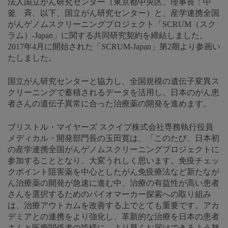
法人国立がん研究センター（東京都中央区、理事長：中
釜 斉、以下、国立がん研究センター）と、産学連携全国
がんゲノムスクリーニングプロジェクト「SCRUM（スク
ラム）-Japan」に関する共同研究契約を締結しました。
2017年4月に開始された「SCRUM-Japan」第2期より参画い
たしました。
国立がん研究センターと協力し、全国規模の遺伝子変異ス
クリーニングで蓄積されるデータを活用し、日本のがん患
者さんの遺伝子異常に合った治療薬の開発を進めます。
ブリストル・マイヤーズ スクイブ株式会社専務執行役員
メディカル・開発部門長の玉田寛は、「このたび、日本初
の産学連携全国がんゲノムスクリーニングプロジェクトに
参加することとなり、大変うれしく思います。免疫チェッ
クポイント阻害薬を中心としたがん免疫療法など新たなが
ん治療薬の開発が急速に進む中、治療の有益性が高い患者
さんを選択するためのバイオマーカー探索への取り組み
は、治療アウトカムを改善する上でとても重要です。アカ
デミアとの連携をより強化し、革新的な治療を日本の患者
さんと医療関係者の皆様に、より早くお届けできるよう努