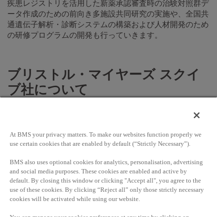
疾患レジストリを活用した新薬承認審査時の治験対照群デ
ータ作成のための前向き多施設共同研究の実施や、全国共
通遺伝子解析・診断システムの構築および人材開発のため
の研修プログラムの開発も行っていきます。
ブリストル・マイヤーズ スクイ
ブ社について
ブリストル・マイヤーズ スクイブ社（本社：米ニューヨ
At BMS your privacy matters. To make our websites function properly we
ーク州ニューヨーク、CEO：ジョバンニ・カフォリオ）
use certain cookies that are enabled by default (“Strictly Necessary”).
は、150年を超える歴史を有し、専門性の高い領域に特化
BMS also uses optional cookies for analytics, personalisation, advertising
したグローバルバイオファーマ企業です。深刻な病気を抱
and social media purposes. These cookies are enabled and active by
える患者さんを助けるための革新的な医薬品を開発し提供
default. By closing this window or clicking "Accept all", you agree to the
することを使命に、「がん・腫瘍免疫」「免疫系疾患」
use of these cookies. By clicking “Reject all” only those strictly necessary
「心血管疾患」「繊維症」の4つの重点疾患領域を中心に
cookies will be activated while using our website.
開発を進めています。学術機関やパートナー企業との戦略