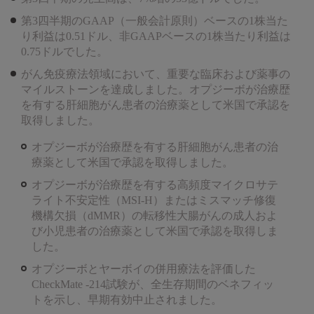
第3四半期のGAAP（一般会計原則）ベースの1株当た
り利益は0.51ドル、非GAAPベースの1株当たり利益は
0.75ドルでした。
がん免疫療法領域において、重要な臨床および薬事の
マイルストーンを達成しました。オプジーボが治療歴
を有する肝細胞がん患者の治療薬として米国で承認を
取得しました。
オプジーボが治療歴を有する肝細胞がん患者の治
療薬として米国で承認を取得しました。
オプジーボが治療歴を有する高頻度マイクロサテ
ライト不安定性（MSI-H）またはミスマッチ修復
機構欠損（dMMR）の転移性大腸がんの成人およ
び小児患者の治療薬として米国で承認を取得しま
した。
オプジーボとヤーボイの併用療法を評価した
CheckMate -214試験が、全生存期間のベネフィッ
トを示し、早期有効中止されました。