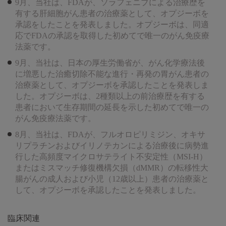
9月、当社は、FDAが、ソラフェニブによる治療歴を
有する肝細胞がん患者の治療薬として、オプジーボを
承認をしたことを発表しました。オプジーボは、同適
応でFDAの承認を取得した初めてで唯一のがん免疫療
法薬です。
9月、当社は、日本の厚生労働省が、がん化学療法後
に増悪した治癒切除不能な進行・再発の胃がん患者の
治療薬として、オプジーボを承認したことを発表しま
した。オプジーボは、2種類以上の前治療歴を有する
患者において生存期間の延長を示した初めてで唯一の
がん免疫療法薬です。
8月、当社は、FDAが、フルオロピリミジン、オキサ
リプラチンおよびイリノテカンによる治療後に病勢進
行した高頻度マイクロサテライト不安定性（MSI-H）
またはミスマッチ修復機構欠損（dMMR）の転移性大
腸がんの成人および小児（12歳以上）患者の治療薬と
して、オプジーボを承認したことを発表しました。
臨床関連