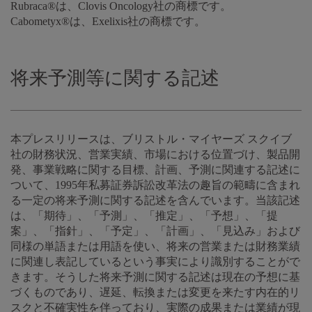
Rubraca®は、Clovis Oncology社の商標です。
Cabometyx®は、Exelixis社の商標です。
将来予測等に関する記述
本プレスリリースは、ブリストル・マイヤーズ スクイブ
社の財務状況、営業実績、市場における位置づけ、製品開
発、事業戦略に関する目標、計画、予測に関連する記述に
ついて、1995年私募証券訴訟改革法の趣旨の範疇に含まれ
る一定の将来予測に関する記述を含んでいます。当該記述
は、「期待」、「予測」、「推定」、「予想」、「提
案」、「指針」、「予定」、「計画」、「見込み」および
同様の単語または用語を使い、将来の営業または財務業績
に関連し表記しているという事実により識別することがで
きます。そうした将来予測に関する記述は現在の予想に基
づくものであり、遅延、転換または変更を来たす内在的リ
スクと不確実性を伴っており、実際の成果または業績が現