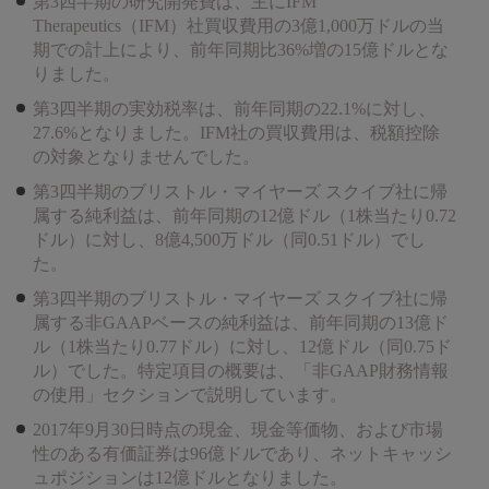
第3四半期の研究開発費は、主にIFM
Therapeutics（IFM）社買収費用の3億1,000万ドルの当
期での計上により、前年同期比36%増の15億ドルとな
りました。
第3四半期の実効税率は、前年同期の22.1%に対し、
27.6%となりました。IFM社の買収費用は、税額控除
の対象となりませんでした。
第3四半期のブリストル・マイヤーズ スクイブ社に帰
属する純利益は、前年同期の12億ドル（1株当たり0.72
ドル）に対し、8億4,500万ドル（同0.51ドル）でし
た。
第3四半期のブリストル・マイヤーズ スクイブ社に帰
属する非GAAPベースの純利益は、前年同期の13億ド
ル（1株当たり0.77ドル）に対し、12億ドル（同0.75ド
ル）でした。特定項目の概要は、「非GAAP財務情報
の使用」セクションで説明しています。
2017年9月30日時点の現金、現金等価物、および市場
性のある有価証券は96億ドルであり、ネットキャッシ
ュポジションは12億ドルとなりました。