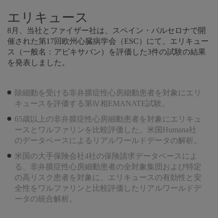
エリキュース
8月、当社とファイザー社は、スペイン・バルセロナで開
催された第17回欧州心臓病学会（ESC）にて、エリキュー
ス（一般名：アピキサバン）を評価した3件の試験の結果
を発表しました。
除細動を受ける非弁膜症性心房細動患者を対象にエリ
キュースを評価する第Ⅳ相EMANATE試験。
65歳以上の非弁膜症性心房細動患者を対象にエリキュ
ースとワルファリンを比較評価した、米国Humana社
のデータベースによるリアルワールドデータの解析。
米国の大手保険会社4社の保険請求データベースによ
る、非弁膜症性心房細動患者の全対象集団および特定
の高リスク患者を対象に、エリキュースの有効性と安
全性をワルファリンと比較評価したリアルワールドデ
ータの統合解析。