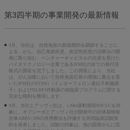
第3四半期の事業開発の最新情報
9月、当社は、自然免疫の新規標的を調節することに
よる、がん、自己免疫疾患、炎症性疾患の治療法の開
発に取り組む、ベンチャーキャピタルの出資を受けた
バイオテクノロジー企業であるIFM社の全ての発行済
株式の買収を完了しました。この買収により、当社
は、がん治療において自然免疫応答の増強に重点を置
いたIFM社のSTING（インターフェロン遺伝子刺激因
子）およびNLRP3作動薬の前臨床プログラムに関する
完全な権利を獲得します。
9月、当社とアッヴィ社は、c-Met過剰発現NSCLCを対
象に、オプジーボとアッヴィ社が開発中の抗体薬物複
合体ABBV-399の併用療法を評価する共同臨床試験契
約を発表しました。試験の対象は、他の固形がんに拡