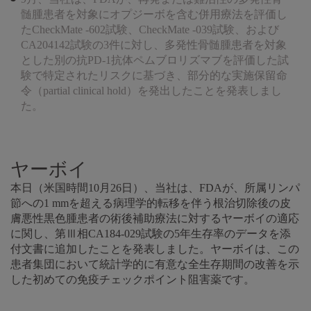
髄腫患者を対象にオプジーボを含む併用療法を評価し
たCheckMate -602試験、CheckMate -039試験、および
CA204142試験の3件に対し、多発性骨髄腫患者を対象
とした別の抗PD-1抗体ペムブロリズマブを評価した試
験で特定されたリスクに基づき、部分的な実施保留命
令（partial clinical hold）を発出したことを発表しまし
た。
ヤーボイ
本日（米国時間10月26日）、当社は、FDAが、所属リンパ
節への1 mmを超える病理学的転移を伴う根治切除後の皮
膚悪性黒色腫患者の術後補助療法に対するヤーボイの適応
に関し、第Ⅲ相CA184-029試験の5年生存率のデータを添
付文書に追加したことを発表しました。ヤーボイは、この
患者集団において統計学的に有意な全生存期間の改善を示
した初めての免疫チェックポイント阻害薬です。