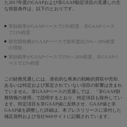
た2017年度のGAAPおよび非GAAP勘定項目の見通しの主
な前提条件は、以下のとおりです。
実効税率がGAAPベースで23%程度、非GAAPベース
で21%程度
研究開発費がGAAPベースで前年度比25%～30%程度
の増加
実効税率がGAAPベースで25%～26%程度、非GAAPベ
ースで22%程度
この財務見通しには、潜在的な将来の戦略的買収や売却、
あるいは特定および算定されていない項目の影響は含まれ
ていません。非GAAPベースの見通しでは、「非GAAP財
務情報の使用」で説明するとおり、特定項目も除外してい
ます。特定項目を非GAAP値に反映させ、GAAP値と非
GAAP値を調整した詳細は、本プレスリリースに添付した
補足資料および当社Webサイトに記載されています。