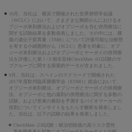
10月、当社は、横浜で開催された世界肺癌学会議
（WCLC）において、さまざまな胸部がんにおけるオ
プジーボ単剤療法およびオプジーボを含む併用療法に
関する試験結果を多数発表しました。その中には、腫
瘍の遺伝子変異量（TMB）について評価可能な治療歴
を有する小細胞肺がん（SCLC）患者を対象に、オプ
ジーボ単剤療法およびオプジーボとヤーボイの併用療
法を評価した第Ⅰ/Ⅱ相非盲検CheckMate -032試験のサ
ブグループに関する探索的データが含まれました。
9月、当社は、スペインのマドリードで開催された
2017年度欧州臨床腫瘍学会（ESMO）総会において、
オプジーボ単剤療法、オプジーボとヤーボイの併用療
法、オプジーボと他の薬剤の併用療法に関する多数の
試験、および患者の奏効を予測するバイオマーカーの
役割についてインサイトをもたらす解析を発表しまし
た。当社は、以下の試験の結果を発表しました。
CheckMate -238試験：根治切除後の高リスク悪性
黒色腫患者を対象にオプジーボをヤーボイと比較