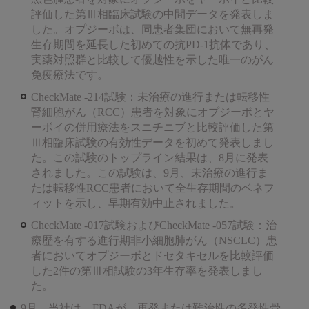
評価した第Ⅲ相臨床試験の中間データを発表しま
した。オプジーボは、同患者集団において無再発
生存期間を延長した初めての抗PD-1抗体であり、
実薬対照群と比較して優越性を示した唯一のがん
免疫療法です。
CheckMate -214試験：未治療の進行または転移性
腎細胞がん（RCC）患者を対象にオプジーボとヤ
ーボイの併用療法をスニチニブと比較評価した第
Ⅲ相臨床試験の有効性データを初めて発表しまし
た。この試験のトップライン結果は、8月に発表
されました。この試験は、9月、未治療の進行ま
たは転移性RCC患者において全生存期間のベネフ
ィットを示し、早期有効中止されました。
CheckMate -017試験およびCheckMate -057試験：治
療歴を有する進行期非小細胞肺がん（NSCLC）患
者においてオプジーボとドセタキセルを比較評価
した2件の第Ⅲ相試験の3年生存率を発表しまし
た。
9月、当社は、FDAが、再発または難治性の多発性骨