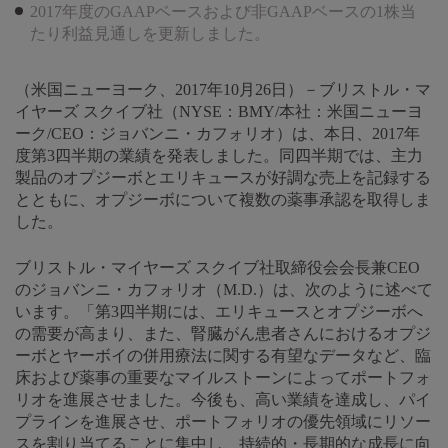
2017年度のGAAPベースおよび非GAAPベースの1株当
たり利益見通しを更新しました。
（米国ニューヨーク、2017年10月26日）－ブリストル・マ
イヤーズ スクイブ社（NYSE：BMY/本社：米国ニューヨ
ーク/CEO：ジョバンニ・カフォリオ）は、本日、2017年
度第3四半期の業績を発表しました。同四半期では、主力
製品のオプジーボとエリキュースが好調な売上を記録する
とともに、オプジーボについて複数の薬事承認を取得しま
した。
ブリストル・マイヤーズ スクイブ社取締役会会長兼CEO
のジョバンニ・カフォリオ（M.D.）は、次のように述べて
います。「第3四半期には、エリキュースとオプジーボへ
の需要が高まり、また、腎臓がん患者さんにおけるオプジ
ーボとヤーボイの併用療法に関する有望なデータなど、臨
床および薬事の重要なマイルストーンによってポートフォ
リオを進展させました。今後も、高い業績を達成し、パイ
プラインを進展させ、ポートフォリオの優先領域にリソー
スを割り当てることに集中し、持続的・長期的な成長に向