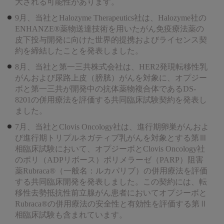
大される可能性があります。
9月、当社とHalozyme Therapeutics社は、Halozyme社の
ENHANZE®薬物送達技術を用いたがん免疫療法薬の
皮下投与開発に向けた世界的提携およびライセンス契
約を締結したことを発表しました。
8月、当社と第一三共株式会社は、HER2発現転移性乳
がんおよび尿路上皮（膀胱）がんを対象に、オプジー
ボと第一三共が開発中の抗体薬物複合体であるDS-
8201の併用療法を評価する共同臨床試験契約を発表し
ました。
7月、当社とClovis Oncology社は、進行期卵巣がんおよ
び進行期トリプルネガティブ乳がんを対象とする第Ⅲ
相臨床試験において、オプジーボとClovis Oncology社
のポリ（ADPリボース）ポリメラーゼ（PARP）阻害
薬Rubraca®（一般名：ルカパリブ）の併用療法を評価
する共同臨床開発を発表しました。この契約には、転
移性去勢抵抗性前立腺がん患者においてオプジーボと
Rubraca®の併用療法の安全性と有効性を評価する第Ⅱ
相臨床試験も含まれています。