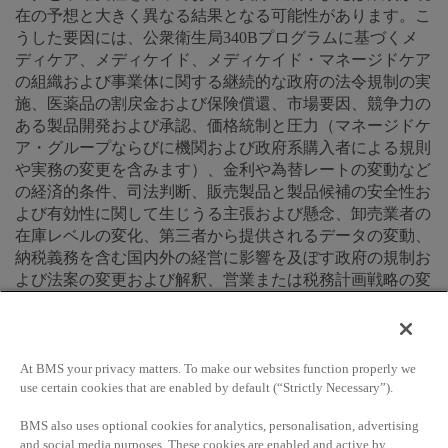
在の予想と大きく異なる結果となる可能性があります。こ
うした要因には、公衆衛生局340Bプログラムに基づくメ
ディケア、メディケイド、メディケイド・マネージドケア
の組織および事業体に関する継続的な政府の法令規制の実
施、医薬品の割戻金および保険償還、市場要因、競争力の
ある製品開発および承認、価格統制と圧力（マネージドケ
ア・グループならびに機関および政府系購入者による規則
や実務の変更を含みます）、金利や為替レートの変動など
の経済的条件、司法判断、販売製品と製品候補の安全性お
よび有効性に関して生じうる主張および懸念、卸売業者の
在庫レベルの変化、第三者から提供されるデータの変動、
納税義務を含む国内外の経営に影響を及ぼす政府の規制お
よび法案の変更および解釈、営業または税務計画戦略の変
更、さらに将来起こりうる回収を含む製品開発、製造また
は販売における困難および遅延、特許上の立場および訴訟
の最終結果が含まれます。これらの要因には、事業開発戦
略を含む戦略プランを当社が順調に実施する可能性、特定
At BMS your privacy matters. To make our websites function properly we
use certain cookies that are enabled by default (“Strictly Necessary”).
製品の特許やデータ保護の満了（当社が特定製品の特許に
よる独占権を保持するという想定を含む）、政府による調
BMS also uses optional cookies for analytics, personalisation, advertising
査の影響と結果も含まれます。パイプライン製品に関して
and social media purposes. These cookies are enabled and active by