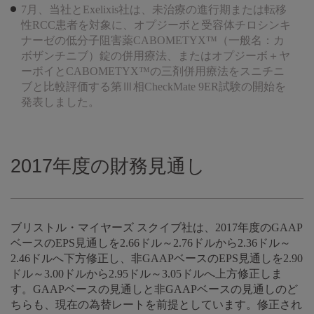
7月、当社とExelixis社は、未治療の進行期または転移
性RCC患者を対象に、オプジーボと受容体チロシンキ
ナーゼの低分子阻害薬CABOMETYX™（一般名：カ
ボザンチニブ）錠の併用療法、またはオプジーボ＋ヤ
ーボイとCABOMETYX™の三剤併用療法をスニチニ
ブと比較評価する第Ⅲ相CheckMate 9ER試験の開始を
発表しました。
2017年度の財務見通し
ブリストル・マイヤーズ スクイブ社は、2017年度のGAAP
ベースのEPS見通しを2.66ドル～2.76ドルから2.36ドル～
2.46ドルへ下方修正し、非GAAPベースのEPS見通しを2.90
ドル～3.00ドルから2.95ドル～3.05ドルへ上方修正しま
す。GAAPベースの見通しと非GAAPベースの見通しのど
ちらも、現在の為替レートを前提としています。修正され