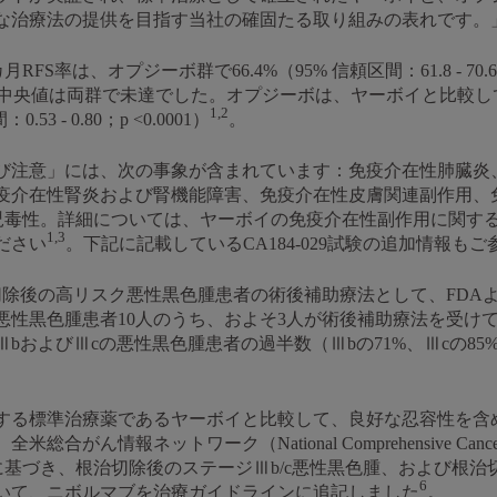
な治療法の提供を目指す当社の確固たる取り組みの表れです。
18カ月RFS率は、オプジーボ群で66.4%（95% 信頼区間：61.8 - 7
り、RFSの中央値は両群で未達でした。オプジーボは、ヤーボイと比較
1,2
3 - 0.80；p <0.0001）
。
び注意」には、次の事象が含まれています：免疫介在性肺臓炎
疫介在性腎炎および腎機能障害、免疫介在性皮膚関連副作用、
ction、胎児毒性。詳細については、ヤーボイの免疫介在性副作用に
1,3
ださい
。下記に記載しているCA184-029試験の追加情報も
治切除後の高リスク悪性黒色腫患者の術後補助療法として、FD
悪性黒色腫患者10人のうち、およそ3人が術後補助療法を受け
bおよびⅢcの悪性黒色腫患者の過半数（Ⅲbの71%、Ⅲcの85
する標準治療薬であるヤーボイと比較して、良好な忍容性を含め
ん情報ネットワーク（National Comprehensive Cancer
データに基づき、根治切除後のステージⅢb/c悪性黒色腫、および根治切除後
6
いて、ニボルマブを治療ガイドラインに追記しました
。