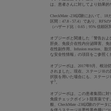
は、患者さんに対してより効果的
CheckMate -238試験において、
区間：47.8 - 57.4）であ
（ハザード比：0.65；95% 信頼区間：0.5
オプジーボと関連した「警告およ
肝炎、免疫介在性内分泌障害、免
在性副作用、Infusion rea
な安全性情報」の項目をご参照く
オプジーボは、2017年9月、根
されました。現在、ステージⅢの
択肢を用いた場合にも、ステージⅢ
5
す
。
オプジーボは、この患者集団に対
免疫チェックポイント阻害薬です。全米総合が
般、CheckMate -238試験の
を伴うステージⅢ悪性黒色腫につ