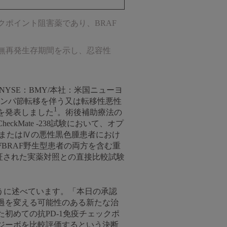
クポイント阻害薬であり、BRAF
て優れた無再発生存期間を示し、忍容性
NYSE：BMY/本社：米国ニューヨ
リンパ節転移を伴う又は転移性悪性
1
を発表しました
。術後補助療法の
Mate -238試験において、オプ
cまたはⅣの悪性黒色腫患者におけ
BRAF野生型患者の両方を含む重
証された実薬対照との直接比較試験
のように述べています。「本日の承認
過を変える可能性のある新たな治
初めての抗PD-1免疫チェックポ
ジーボを比較評価するという決断