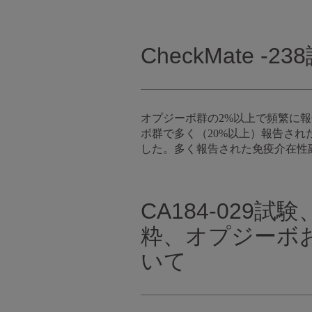
CheckMate
オプジーボ群の2%以上で頻繁に
ボ群で多く（20%以上）報告さ
した。多く報告された免疫介在性副
CA184-029
粋、オプジーボ
いて