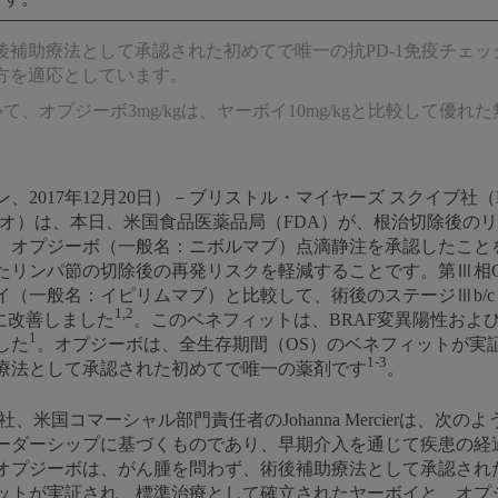
補助療法として承認された初めてで唯一の抗PD-1免疫チェッ
方を適応としています。
験において、オプジーボ3mg/kgは、ヤーボイ10mg/kgと比較し
2017年12月20日）－ブリストル・マイヤーズ スクイブ社（
リオ）は、本日、米国食品医薬品局（FDA）が、根治切除後の
、オプジーボ（一般名：ニボルマブ）点滴静注を承認したこと
ンパ節の切除後の再発リスクを軽減することです。第Ⅲ相Check
イ（一般名：イピリムマブ）と比較して、術後のステージⅢb/
1,2
に改善しました
。このベネフィットは、BRAF変異陽性および
1
した
。オプジーボは、全生存期間（OS）のベネフィットが実
1-3
療法として承認された初めてで唯一の薬剤です
。
、米国コマーシャル部門責任者のJohanna Mercierは、次
ーダーシップに基づくものであり、早期介入を通じて疾患の経
オプジーボは、がん腫を問わず、術後補助療法として承認された
ットが実証され、標準治療として確立されたヤーボイと、オプ