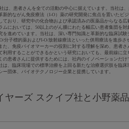
ブ社は、患者さんを全ての活動の中心に据えています。当社は
革新的ながん免疫療法（I-O）薬の研究開発に焦点を置いたビ
しており、研究中の化合物および承認済みの医薬品からなる広
ラムにおいては、50以上のがん腫にわたる幅広い患者集団を対
研究を進めています。当社は、深い専門知識と革新的な臨床試験
療法、I-O/分子標的薬およびI-O/放射線療法といった併用療法を
また、免疫バイオマーカーの役割に対する理解を深め、患者さ
て利用することができるかという研究においても、最前線に立
くの患者さんに提供するためには、社内のイノベーションだけ
社は、臨床現場での標準治療を上回る新たな治療選択肢を臨床
シー団体、バイオテクノロジー企業と提携しています。
イヤーズ スクイブ社と小野薬