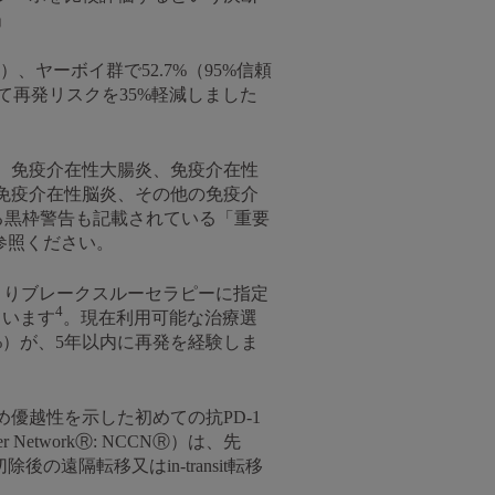
」
0.6）、ヤーボイ群で52.7%（95%信頼
して再発リスクを35%軽減しました
、免疫介在性大腸炎、免疫介在性
免疫介在性脳炎、その他の免疫介
関する黒枠警告も記載されている「重要
ご参照ください。
Aよりブレークスルーセラピーに指定
4
ています
。現在利用可能な治療選
%）が、5年以内に再発を経験しま
優越性を示した初めての抗PD-1
 NetworkⓇ: NCCNⓇ）は、先
の遠隔転移又はin-transit転移