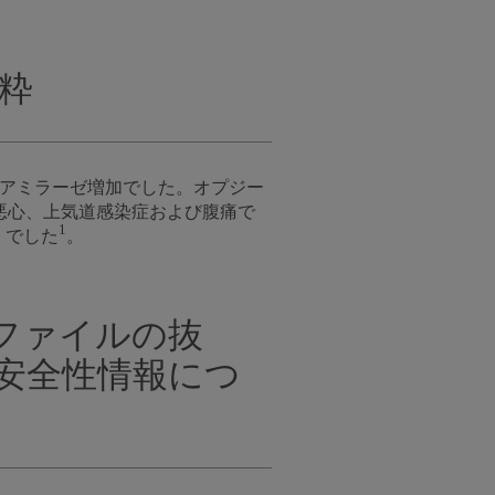
抜粋
びアミラーゼ増加でした。オプジー
悪心、上気道感染症および腹痛で
1
）でした
。
プロファイルの抜
安全性情報につ