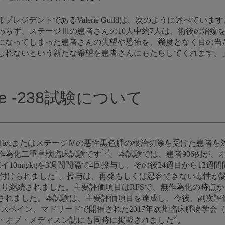
プレジデントであるValerie Guildは、次のように述べて
わらず、ステージⅢの患者さんの10人中約7人は、術後の治療
になってしまった患者さんの失望や恐怖を、幾度となく目の当
しれないという新たな希望を患者さんにもたらしてくれます。
te -238試験について
、ステージⅢb/cまたはステージⅣの悪性黒色腫の根治切除を受けた患
1,2
作為化二重盲検臨床試験です
。本試験では、患者906例が、オ
イ10mg/kgを3週間間隔で4回投与し、その後24週目から12週
1
り付けられました
。投与は、再発もしくは忍容できない毒性が
たり継続されました。主要評価項目はRFSで、無作為化の時点
されました。本試験は、主要評価項目を達成し、今後、副次評
スペイン、マドリードで開催された2017年欧州臨床腫瘍学会（
2
・オブ・メディスン誌にも同時に掲載されました
。