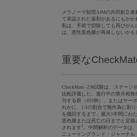
メラノーマ財団AIMの共同創立者兼
て承認された薬剤があるにもかか
私は、手術で切除しても再びがん
は、悪性黒色腫が再発しないかも
重要なCheckMa
CheckMate -238試験は
比較評価した、進行中の第Ⅲ相無
与する群（453例）、またはヤーボ
れかに、1:1の割合で無作為に割
を撤回するまで、最大1年間にわ
黒色腫または死亡の日までと定義
1
されます
。中間解析のデータは、
ニューイングランド・ジャーナル