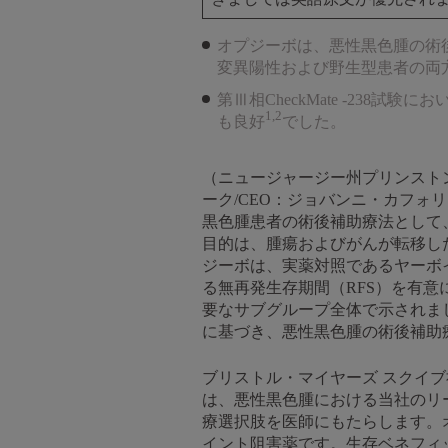
オプジーボは、悪性黒色腫の術後
変異陽性および野生型患者の両
第Ⅲ相CheckMate -238試
1,2
も良好
でした。
（ニュージャージー州プリンストン、
ーク/CEO：ジョバンニ・カフォ
黒色腫患者の術後補助療法として
目的は、腫瘍およびがんが転移したリ
ジーボは、実薬対照であるヤーボ
る無再発生存期間（RFS）を有意
要なサブグループ全体で示されま
に基づき、悪性黒色腫の術後補助
ブリストル・マイヤーズ スクイブ社
は、悪性黒色腫における当社のリ
療選択肢を医師にもたらします。
イント阻害薬です。生存ベネフィ