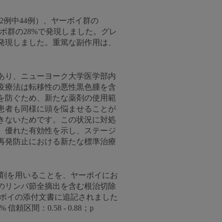
52例中44例）、ヤーボイ群の
ーボ群の28%で発現しました。グレ
例）で発現しました。重篤な副作用は、
あり、ニューヨーク大学医学部内
、がん免疫療法は転移性の悪性黒色腫を含
を防ぐため、新たな薬剤の使用範
患者も同様に頭を悩ませることが
きないためです。この状況に対処
。優れた有効性を示し、ステージ
再発防止における新たな標準治療
害剤を用いることを、ヤーボイにお
のリンパ節全摘出を含む根治切除
ヤーボイの添付文書に追記されました
間：0.58 - 0.88；p