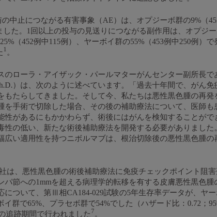
いて、投与の中止につながる有害事象（AE）は、オプジーボ群の9%（4
告されました。1回以上の投与の見送りにつながる副作用は、オプジ
5%（452例中115例）、ヤーボイ群の55%（453例中250
1
た
。
スのローラ・アイザック・パールマターがんセンター副所長で
r（M.D.、Ph.D.）は、次のように述べています。「過去十年間で
をもたらしてきました。そして今、私たちは悪性黒色腫の再発
腫を手術で切除した場合、その後の補助療法について、医師も
能性があるにもかかわらず、術後にはがんを検知することがで
毒性の低い、新たな術後補助療法を開発する必要がありました
幅広い適用性を持つニボルマブは、根治切除後の悪性黒色腫の
ブ社は、悪性黒色腫の術後補助療法に免疫チェックポイント阻
ンパ節への1mmを超える病理学的転移を有する皮膚悪性黒色腫
について、第Ⅲ相CA184-029試験の5年生存率データが、
で65%、プラセボ群で54%でした（ハザード比：0.72；95% 信頼区
7
年の追跡期間で行われました
。