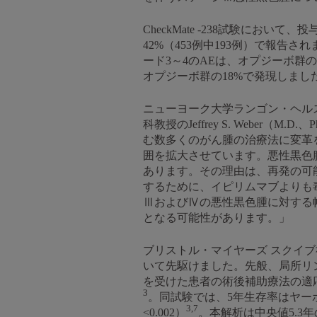
CheckMate -238試験にお
42%（453例中193例）で報
ード3～4のAEは、オプジーボ群の2
オプジーボ群の18%で発現しまし
ニューヨーク大学ランゴン・ヘル
科教授のJeffrey S. Webe
む数多くのがん腫の治療法に変革
囲を拡大させています。悪性黒色
あります。その理由は、再発の可
するために、イピリムマブよりも
ⅢおよびⅣの悪性黒色腫に対する
となる可能性があります。」
ブリストル・マイヤーズ スクイ
いて先駆けました。先般、局所リ
を受けた患者の術後補助療法の適応
3
。同試験では、5年生存率はヤーボイ群
3,7
<0.002）
。本解析は中央値5.3