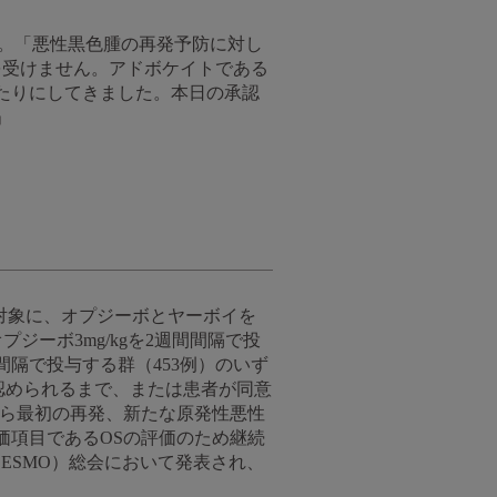
います。「悪性黒色腫の再発予防に対し
を受けません。アドボケイトである
たりにしてきました。本日の承認
」
者を対象に、オプジーボとヤーボイを
プジーボ3mg/kgを2週間間隔で投
間間隔で投与する群（453例）のいず
認められるまで、または患者が同意
から最初の再発、新たな原発性悪性
価項目であるOSの評価のため継続
ESMO）総会において発表され、