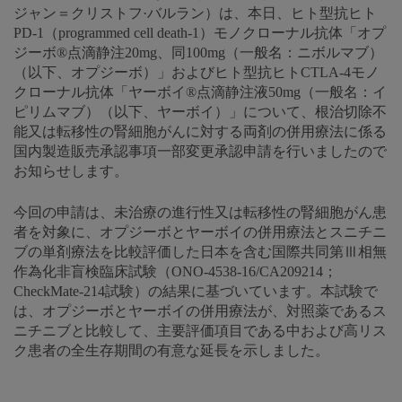
ジャン＝クリストフ·バルラン）は、本日、ヒト型抗ヒト
PD-1（programmed cell death-1）モノクローナル抗体「オプ
ジーボ®点滴静注20mg、同100mg（一般名：ニボルマブ）
（以下、オプジーボ）」およびヒト型抗ヒトCTLA-4モノ
クローナル抗体「ヤーボイ®点滴静注液50mg（一般名：イ
ピリムマブ）（以下、ヤーボイ）」について、根治切除不
能又は転移性の腎細胞がんに対する両剤の併用療法に係る
国内製造販売承認事項一部変更承認申請を行いましたので
お知らせします。
今回の申請は、未治療の進行性又は転移性の腎細胞がん患
者を対象に、オプジーボとヤーボイの併用療法とスニチニ
ブの単剤療法を比較評価した日本を含む国際共同第Ⅲ相無
作為化非盲検臨床試験（ONO-4538-16/CA209214；
CheckMate-214試験）の結果に基づいています。本試験で
は、オプジーボとヤーボイの併用療法が、対照薬であるス
ニチニブと比較して、主要評価項目である中および高リス
ク患者の全生存期間の有意な延長を示しました。