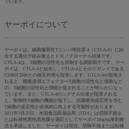
でいます。
ヤーボイについて
ヤーボイは、細胞傷害性Tリンパ球抗原-4（CTLA-4）に結
合する遺伝子組み換えヒトモノクローナル抗体です。
CTLA-4は、T細胞の活性化を抑制する調節因子です。ヤー
ボイは、CTLA-4と結合し、CTLA-4とそのリガンドである
CD80/CD86との相互作用を阻害します。CTLA-4が阻害さ
れると、腫瘍浸潤エフェクターT細胞の活性化と増殖など
の、T細胞の活性化と増殖が促されることが明らかになっ
ています。また、CTLA-4のシグナル伝達が阻害される
と、制御性T細胞の機能が低下し、抗腫瘍免疫応答を含む
T細胞の反応性が全体的に向上する可能性があります。
2011年3月25日、米国食品医薬品局（FDA）は切除不能ま
たは転移性悪性黒色腫を適応としてヤーボイ3mg/kg単剤療
法を承認しました。ヤーボイは現在、切除不能または転移