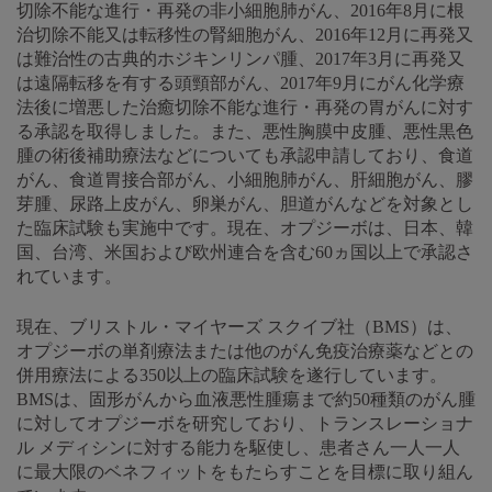
切除不能な進行・再発の非小細胞肺がん、2016年8月に根
治切除不能又は転移性の腎細胞がん、2016年12月に再発又
は難治性の古典的ホジキンリンパ腫、2017年3月に再発又
は遠隔転移を有する頭頸部がん、2017年9月にがん化学療
法後に増悪した治癒切除不能な進行・再発の胃がんに対す
る承認を取得しました。また、悪性胸膜中皮腫、悪性黒色
腫の術後補助療法などについても承認申請しており、食道
がん、食道胃接合部がん、小細胞肺がん、肝細胞がん、膠
芽腫、尿路上皮がん、卵巣がん、胆道がんなどを対象とし
た臨床試験も実施中です。現在、オプジーボは、日本、韓
国、台湾、米国および欧州連合を含む60ヵ国以上で承認さ
れています。
現在、ブリストル・マイヤーズ スクイブ社（BMS）は、
オプジーボの単剤療法または他のがん免疫治療薬などとの
併用療法による350以上の臨床試験を遂行しています。
BMSは、固形がんから血液悪性腫瘍まで約50種類のがん腫
に対してオプジーボを研究しており、トランスレーショナ
ル メディシンに対する能力を駆使し、患者さん一人一人
に最大限のベネフィットをもたらすことを目標に取り組ん