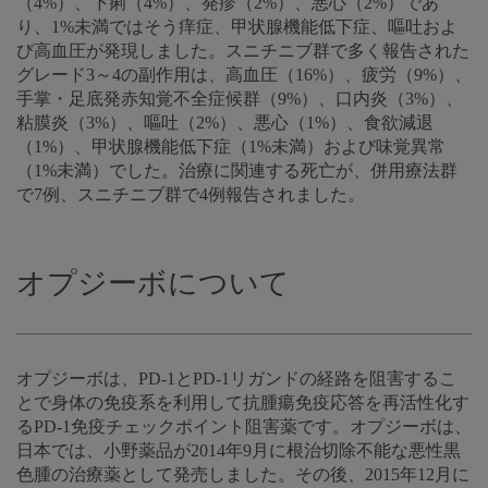
（4%）、下痢（4%）、発疹（2%）、悪心（2%）であ
り、1%未満ではそう痒症、甲状腺機能低下症、嘔吐およ
び高血圧が発現しました。スニチニブ群で多く報告された
グレード3～4の副作用は、高血圧（16%）、疲労（9%）、
手掌・足底発赤知覚不全症候群（9%）、口内炎（3%）、
粘膜炎（3%）、嘔吐（2%）、悪心（1%）、食欲減退
（1%）、甲状腺機能低下症（1%未満）および味覚異常
（1%未満）でした。治療に関連する死亡が、併用療法群
で7例、スニチニブ群で4例報告されました。
オプジーボについて
オプジーボは、PD-1とPD-1リガンドの経路を阻害するこ
とで身体の免疫系を利用して抗腫瘍免疫応答を再活性化す
るPD-1免疫チェックポイント阻害薬です。オプジーボは、
日本では、小野薬品が2014年9月に根治切除不能な悪性黒
色腫の治療薬として発売しました。その後、2015年12月に