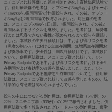
ニチニブと比較評価した第Ⅲ相無作為化非盲検臨床試験で
す。併用療法群の患者は、オプジーボ3mg/kgおよびヤーボ
イ1mg/kgを3週間間隔で計4回投与され、その後、オプジー
ボ3mg/kgを2週間間隔で投与されました。対照群の患者
は、スニチニブ50mgを1日1回、4週間投与され、その後2
週間休薬するサイクルを継続しました。患者には、病勢進
行または忍容できない毒性が認められるまで投与を継続し
ました。本試験の主要評価項目は、中および高リスク患者
（患者の約75%）における全生存期間、無増悪生存期間お
よび奏効率です。安全性は、副次評価項目です。本試験に
おいて、併用療法群は、スニチニブ群と比較して、Co-
Primary Endpointである中および高リスク患者における全生
存期間および奏効率の改善を達成しました。また、Co-
Primary Endpointである無増悪生存期間についても、併用療
法群は、スニチニブ群と比較して改善を示したものの、統
計学的な有意差は認められませんでした。
投与の中止につながる副作用は、併用療法群（547例）の
22%、スニチニブ群（535例）の12%で報告されました。併
用療法群で多く報告されたグレード3～4の副作用は、疲労