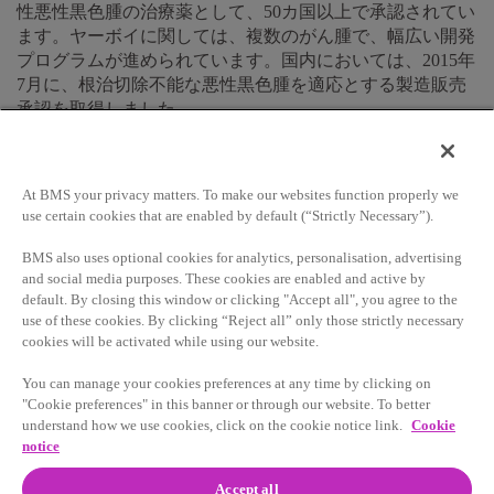
性悪性黒色腫の治療薬として、50カ国以上で承認されてい
ます。ヤーボイに関しては、複数のがん腫で、幅広い開発
プログラムが進められています。国内においては、2015年
7月に、根治切除不能な悪性黒色腫を適応とする製造販売
承認を取得しました。
小野薬品工業株式会社とブリスト
At BMS your privacy matters. To make our websites function properly we
use certain cookies that are enabled by default (“Strictly Necessary”).
ル・マイヤーズ スクイブ社の提
BMS also uses optional cookies for analytics, personalisation, advertising
携について
and social media purposes. These cookies are enabled and active by
default. By closing this window or clicking "Accept all", you agree to the
use of these cookies. By clicking “Reject all” only those strictly necessary
cookies will be activated while using our website.
2011 年、小野薬品とブリストル・マイヤーズ スクイブ社
You can manage your cookies preferences at any time by clicking on
が締結した提携契約により、当時、小野薬品がオプジーボ
"Cookie preferences" in this banner or through our website. To better
に関するすべての権利を保有していた北米以外の地域のう
understand how we use cookies, click on the cookie notice link.
Cookie
ち、日本、韓国、台湾を除く世界各国におけるオプジーボ
notice
の開発・商業化に関する権利を供与しました。2014年7
月、小野薬品とブリストル・マイヤーズ スクイブ社は、
Accept all