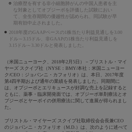
治療歴を有する非小細胞肺がんの中国人患者を主
な対象としてオプジーボを評価した試験におい
て、全生存期間の優越性が認められ、同試験が早
期有効中止されました。
2018年度のGAAPベースの1株当たり利益見通しを3.00
ドル～3.15ドル、非GAAPの1株当たり利益見通しを
3.15ドル～3.30ドルと発表しました。
（米国ニューヨーク、2018年2月5日）－ブリストル・マイ
ヤーズ スクイブ社（NYSE：BMY/本社：米国ニューヨー
ク/CEO：ジョバンニ・カフォリオ）は、本日、2017年度
第4四半期および通年の業績を発表しました。同期間に
は、オプジーボとエリキュースが好調な売上を記録すると
ともに、薬事・臨床開発面では、オプジーボ単剤療法とオ
プジーボとヤーボイの併用療法に関して進展が得られまし
た。
ブリストル・マイヤーズ スクイブ社取締役会会長兼CEO
のジョバンニ・カフォリオ（M.D.）は、次のように述べて