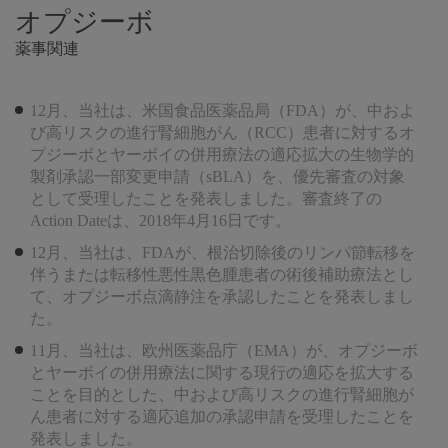
オプジーボ
薬事関連
12月、当社は、米国食品医薬品局（FDA）が、中およ
び高リスクの進行腎細胞がん（RCC）患者に対するオ
プジーボとヤーボイの併用療法の適応拡大の生物学的
製剤承認一部変更申請（sBLA）を、優先審査の対象
として受理したことを発表しました。審査終了の
Action Dateは、2018年4月16日です。
12月、当社は、FDAが、根治切除後のリンパ節転移を
伴うまたは転移性悪性黒色腫患者の術後補助療法とし
て、オプジーボ点滴静注を承認したことを発表しまし
た。
11月、当社は、欧州医薬品庁（EMA）が、オプジーボ
とヤーボイの併用療法に関する現行の適応を拡大する
ことを目的とした、中および高リスクの進行腎細胞が
ん患者に対する適応追加の承認申請を受理したことを
発表しました。