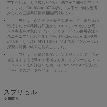
主要評価項目を達成したため、試験が早期有効中止さ
れました。CheckMate -078試験は、大半が中国人患者
からなる国際共同第Ⅲ相臨床試験です。
11月、当社は、がん免疫学会年次総会にて、未治療の
進行または転移性腎細胞がん（RCC）の中および高リ
スク患者を対象にオプジーボとヤーボイの併用療法を
スニチニブと比較評価した第Ⅲ相CheckMate -214試験
の結果、ならびにPD-L1発現に関するサブグループの
探索的解析の結果を発表しました。
11月、当社は、国際腎臓がんシンポジウムにて、治療
歴を有する進行期RCC患者を対象にオプジーボとエベ
ロリムスを比較評価した第Ⅲ相CheckMate -025試験の3
年生存率のデータを発表しました。
スプリセル
薬事関連