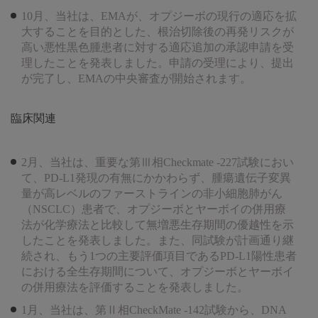
10月、当社は、EMAが、オプジーボの現行の適応を拡
大することを目的とした、根治切除後の再発リスクが
高い悪性黒色腫患者に対する適応追加の承認申請を受
理したことを発表しました。申請の受理により、提出
が完了し、EMAの中央審査が開始されます。
臨床関連
2月、当社は、重要な第Ⅲ相Checkmate -227試験におい
て、PD-L1発現の有無にかかわらず、腫瘍遺伝子変異
量が高レベルのファーストラインの非小細胞肺がん
（NSCLC）患者で、オプジーボとヤーボイの併用療
法が化学療法と比較して無増悪生存期間の優越性を示
したことを発表しました。また、同試験が計画通り継
続され、もう1つの主要評価項目であるPD-L1陽性患者
における全生存期間について、オプジーボとヤーボイ
の併用療法を評価することを発表しました。
1月、当社は、第Ⅱ相CheckMate -142試験から、DNA