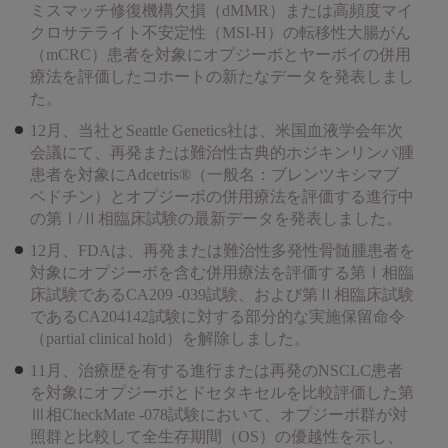
ミスマッチ修復機構欠損（dMMR）または高頻度マイ
クロサテライト不安定性（MSI-H）の転移性大腸がん
（mCRC）患者を対象にオプジーボとヤーボイの併用
療法を評価したコホートの新たなデータを発表しまし
た。
12月、当社とSeattle Genetics社は、米国血液学会年次
会議にて、再発または難治性古典的ホジキンリンパ腫
患者を対象にAdcetris®（一般名：ブレンツキシマブ
ベドチン）とオプジーボの併用療法を評価する進行中
の第Ⅰ/Ⅱ相臨床試験の最新データを発表しました。
12月、FDAは、再発または難治性多発性骨髄腫患者を
対象にオプジーボを含む併用療法を評価する第Ⅰ相臨
床試験であるCA209 -039試験、および第Ⅱ相臨床試験
であるCA204142試験に対する部分的な実施保留命令
（partial clinical hold）を解除しました。
11月、治療歴を有する進行または再発のNSCLC患者
を対象にオプジーボとドセタキセルを比較評価した第
Ⅲ相CheckMate -078試験において、オプジーボ群が対
照群と比較して全生存期間（OS）の優越性を示し、