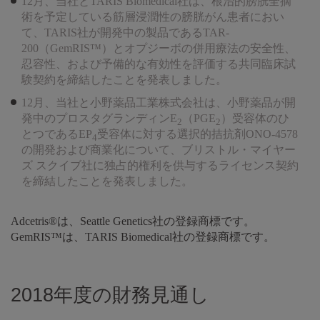
12月、当社とTARIS Biomedical社は、根治的膀胱全摘
術を予定している筋層浸潤性の膀胱がん患者におい
て、TARIS社が開発中の製品であるTAR-
200（GemRIS™）とオプジーボの併用療法の安全性、
忍容性、および予備的な有効性を評価する共同臨床試
験契約を締結したことを発表しました。
12月、当社と小野薬品工業株式会社は、小野薬品が開
発中のプロスタグランディンE
（PGE
）受容体のひ
2
2
とつであるEP
受容体に対する選択的拮抗剤ONO-4578
4
の開発および商業化について、ブリストル・マイヤー
ズ スクイブ社に独占的権利を供与するライセンス契約
を締結したことを発表しました。
Adcetris®は、Seattle Genetics社の登録商標です。
GemRIS™は、TARIS Biomedical社の登録商標です。
2018年度の財務見通し