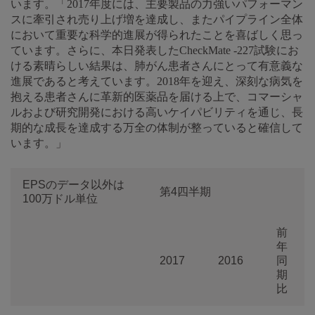
います。「2017年度には、主要製品の力強いパフォーマン
スに牽引され売り上げ増を達成し、またパイプライン全体
において重要な科学的進展が得られたことを喜ばしく思っ
ています。さらに、本日発表したCheckMate -227試験にお
ける素晴らしい結果は、肺がん患者さんにとって有意義な
進展であると考えています。2018年を迎え、深刻な病気を
抱える患者さんに革新的医薬品を届ける上で、コマーシャ
ルおよび研究開発における高いケイパビリティを通じ、長
期的な成長を達成する万全の体制が整っていると確信して
います。」
EPSのデータ以外は
第4四半期
100万ドル単位
前
年
2017
2016
同
期
比