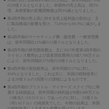
の29億ドルとなりました。米国外の売上高は、同1%
増、為替変動の影響調整後は同3%減となりました。
第4四半期の売上高に対する売上総利益の割合は、主
に製品構成の影響を受け、73.6%から69.3%に減少しま
した。
第4四半期のマーケティング費・販売費・一般管理費
は、前年同期比11%減の13億ドルとなりました。
第4四半期の研究開発費は、主に2017年度第4四半期の
ライセンス費用および資産買収費用の3億7,700万ドル
により、前年同期比37%増の19億ドルとなりました。
第4四半期の実効税率は、前年同期の17%に対し、
434%となりました。これは主に、米国の税制改革に
よる29億ドルの1回限りの課税によるものです。
第4四半期のブリストル・マイヤーズ スクイブ社に帰
属する純損益は、前年同期の純利益が8億9,400万ドル
（1株当たり0.53ドル）であったのに対し、23億ドル
（同1.42ドル）の純損失でした。今期の結果は、米国
の税制改革による多大な影響を受けています。