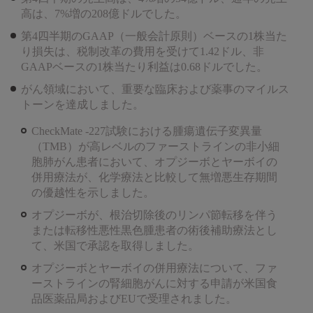
高は、7%増の208億ドルでした。
第4四半期のGAAP（一般会計原則）ベースの1株当た
り損失は、税制改革の費用を受けて1.42ドル、非
GAAPベースの1株当たり利益は0.68ドルでした。
がん領域において、重要な臨床および薬事のマイルス
トーンを達成しました。
CheckMate -227試験における腫瘍遺伝子変異量
（TMB）が高レベルのファーストラインの非小細
胞肺がん患者において、オプジーボとヤーボイの
併用療法が、化学療法と比較して無増悪生存期間
の優越性を示しました。
オプジーボが、根治切除後のリンパ節転移を伴う
または転移性悪性黒色腫患者の術後補助療法とし
て、米国で承認を取得しました。
オプジーボとヤーボイの併用療法について、ファ
ーストラインの腎細胞がんに対する申請が米国食
品医薬品局およびEUで受理されました。