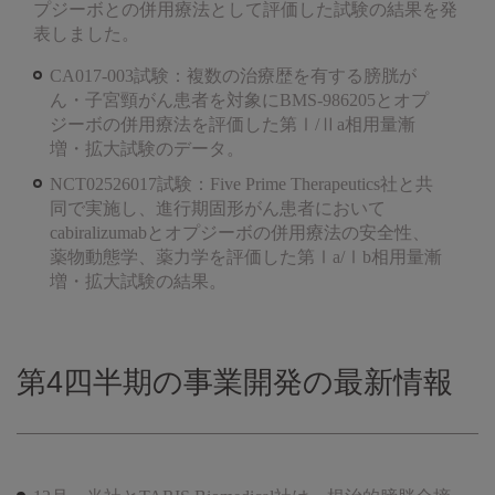
プジーボとの併用療法として評価した試験の結果を発
表しました。
CA017-003試験：複数の治療歴を有する膀胱が
ん・子宮頸がん患者を対象にBMS-986205とオプ
ジーボの併用療法を評価した第Ⅰ/Ⅱa相用量漸
増・拡大試験のデータ。
NCT02526017試験：Five Prime Therapeutics社と共
同で実施し、進行期固形がん患者において
cabiralizumabとオプジーボの併用療法の安全性、
薬物動態学、薬力学を評価した第Ⅰa/Ⅰb相用量漸
増・拡大試験の結果。
第4四半期の事業開発の最新情報