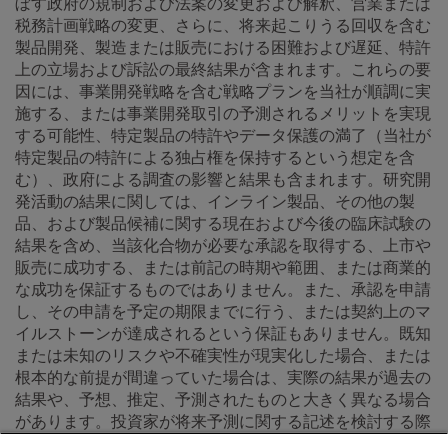
ぼす政府の規制および法案の変更および解釈、営業または
税務計画戦略の変更、さらに、将来起こりうる回収を含む
製品開発、製造または販売における困難および遅延、特許
上の立場および訴訟の最終結果が含まれます。これらの要
因には、事業開発戦略を含む戦略プランを当社が順調に実
施する、または事業開発取引の予測されるメリットを実現
する可能性、特定製品の特許やデータ保護の満了（当社が
特定製品の特許による独占権を保持するという想定を含
む）、政府による調査の影響と結果も含まれます。研究開
発活動の結果に関しては、インライン製品、その他の製
品、および製品候補に関する現在および今後の臨床試験の
結果を含め、当該化合物が必要な承認を取得する、上市や
販売に成功する、または前記の時期や範囲、または商業的
な成功を保証するものではありません。また、承認を申請
し、その申請を予定の期限までに行う、または契約上のマ
イルストーンが達成されるという保証もありません。既知
または未知のリスクや不確実性が現実化した場合、または
根本的な前提が間違っていた場合は、実際の結果が過去の
結果や、予想、推定、予測されたものと大きく異なる場合
があります。投資家が将来予測に関する記述を検討する際
はこのことを念頭に置き、将来予測に関する記述に過度に