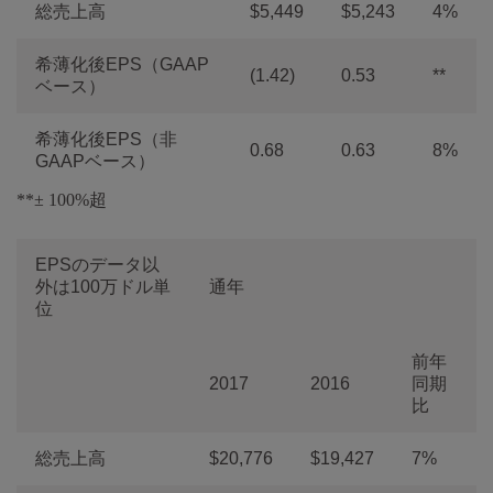
総売上高
$5,449
$5,243
4%
希薄化後EPS（GAAP
(1.42)
0.53
**
ベース）
希薄化後EPS（非
0.68
0.63
8%
GAAPベース）
**± 100%超
EPSのデータ以
外は100万ドル単
通年
位
前年
2017
2016
同期
比
総売上高
$20,776
$19,427
7%