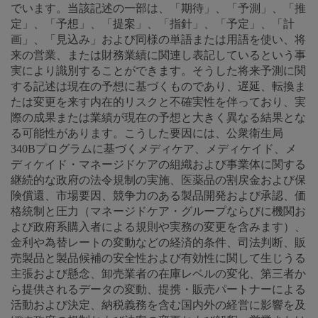
でいます。当該記述の一部は、「期待」、「予測」、「推
定」、「予想」、「提案」、「指針」、「予定」、「計
画」、「見込み」および同様の単語または用語を使い、将
来の営業、または財務業績に関連し表記しているという事
実により識別することができます。そうした将来予測に関
する記述は現在の予想に基づくものであり、遅延、転換ま
たは変更を来す内在的リスクと不確実性を伴っており、実
際の成果または業績が現在の予想と大きく異なる結果とな
る可能性があります。こうした要因には、公衆衛生局
340Bプログラムに基づくメディケア、メディケイド、メ
ディケイド・マネージドケアの組織および事業体に関する
継続的な政府の法令規制の実施、医薬品の割戻金および保
険償還、市場要因、競争力のある製品開発および承認、価
格統制と圧力（マネージドケア・グループならびに機関お
よび政府系購入者による規則や実務の変更を含みます）、
金利や為替レートの変動などの経済的条件、司法判断、販
売製品と製品候補の安全性および有効性に関して生じうる
主張および懸念、卸売業者の在庫レベルの変化、第三者か
ら提供されるデータの変動、提携・販売パートナーによる
活動および決定、納税義務を含む国内外の経営に影響を及