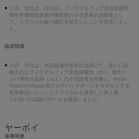
11月、当社は、FDAが、フィラデルフィア染色体陽性
慢性骨髄性白血病の慢性期の小児患者の治療薬とし
て、スプリセル錠の適応を拡大したことを発表しまし
た。
臨床関連
12月、当社は、米国血液学会年次会議にて、新たに診
断されたフィラデルフィア染色体陽性（Ph+）急性リ
ンパ球性白血病（ALL）の小児患者を対象に、Berlin-
Frankfurt-Munster高リスクバックボーンをモデルとする
化学療法レジメンとスプリセルを併用した第Ⅱ相
CA180-372試験のデータを発表しました。
ヤーボイ
薬事関連