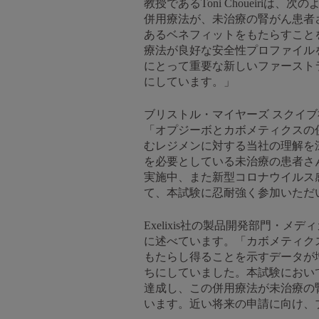
教授であるToni Choueiriは
併用療法が、未治療の腎がん患者
あるベネフィットをもたらすこと
療法が良好な安全性プロファイル
にとって重要な新しいファースト
にしています。」
ブリストル・マイヤーズ スクイブ社
「オプジーボとカボメティクスの併用
むレジメンに対する当社の理解を
を必要としている未治療の患者さ
実施中、また新型コロナウイルス
て、本試験に忍耐強く参加いただ
Exelixis社の製品開発部門・メデ
に述べています。「カボメティク
もたらし得ることを示すデータが
ちにしていました。本試験におい
達成し、この併用療法が未治療の
います。近い将来の申請に向け、