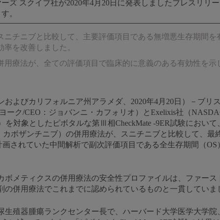
ーズ スクイブ社が2020年4月20日に発表しましたプレスリリ
ます。
スニチニブと比較して、主要評価項目である無増悪生存期間を
効率を改善しました。
併用療法が、全ての評価項目で臨床的に意義のある有効性を示
およびカリフォルニア州アラメダ、2020年4月20日）－ブリ
ヨーク/CEO：ジョバンニ・カフォリオ）とExelixis社（NAS
を対象としたピボタルな第Ⅲ相CheckMate -9ER試験にお
：カボザンチニブ）の併用療法が、スニチニブと比較して、最
計画されていた中間解析で副次評価項目である全生存期間（OS
カボメティクスの併用療法の安全性プロファイルは、ファースト
剤の併用療法でこれまでに認められているものと一貫していま
器腫瘍ランクセンター長で、ハーバード大学医学大学院、Jerome an