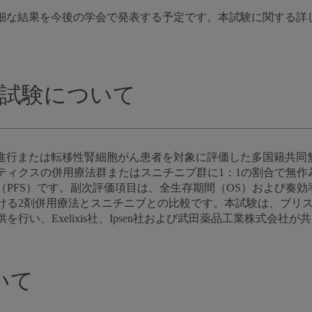
R試験の詳細な結果を今後の学会で発表する予定です。本試験に関する
9ER試験について
、未治療の進行または転移性腎細胞がん患者を対象に評価した多国籍
ティクスの併用療法群またはスニチニブ群に1：1の割合で無作
PFS）です。副次評価項目は、全生存期間（OS）および奏効
ける2剤併用療法とスニチニブとの比較です。本試験は、ブリス
行い、Exelixis社、Ipsen社および武田薬品工業株式会社
いて