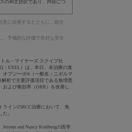
ースの和文抄訳であり、内容につ
有意に改善するとともに、副次
し、予備的な評価で良好な安全
ストル・マイヤーズ スクイブ社
DAQ：EXEL）は、本日、未治療の進
いて、オプジーボ®（一般名：ニボルマ
終解析で主要評価項目である無増悪
）および奏効率（ORR）を改善し
ラインのRCC治療において、免
した。
d Nancy Kohlbergの医学