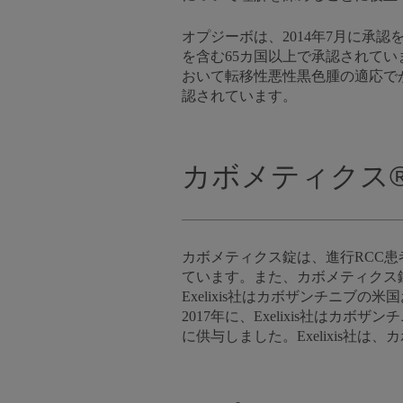
オプジーボは、2014年7月に承
を含む65カ国以上で承認されてい
おいて転移性悪性黒色腫の適応で
認されています。
カボメティクス
カボメティクス錠は、進行RCC
ています。また、カボメティクス
Exelixis社はカボザンチニブ
2017年に、Exelixis社は
に供与しました。Exelixis