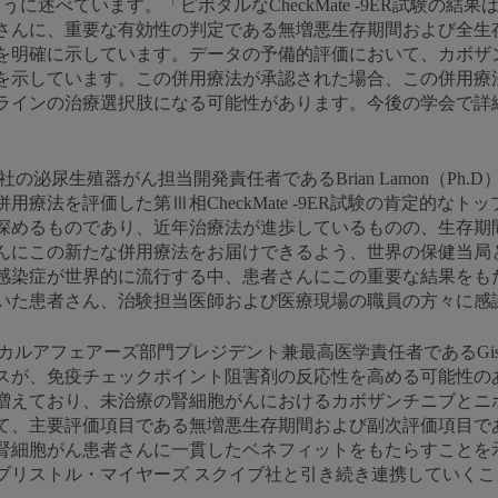
、次のように述べています。「ピボタルなCheckMate -9ER試験
さんに、重要な有効性の判定である無増悪生存期間および全生
を明確に示しています。データの予備的評価において、カボザン
を示しています。この併用療法が承認された場合、この併用療
ラインの治療選択肢になる可能性があります。今後の学会で詳
の泌尿生殖器がん担当開発責任者であるBrian Lamon（Ph
療法を評価した第Ⅲ相CheckMate -9ER試験の肯定的な
深めるものであり、近年治療法が進歩しているものの、生存期
んにこの新たな併用療法をお届けできるよう、世界の保健当局
感染症が世界的に流行する中、患者さんにこの重要な結果をも
いた患者さん、治験担当医師および医療現場の職員の方々に感
ィカルアフェアーズ部門プレジデント兼最高医学責任者であるGisela
スが、免疫チェックポイント阻害剤の反応性を高める可能性の
増えており、未治療の腎細胞がんにおけるカボザンチニブとニ
て、主要評価項目である無増悪生存期間および副次評価項目で
腎細胞がん患者さんに一貫したベネフィットをもたらすことを
ブリストル・マイヤーズ スクイブ社と引き続き連携していく