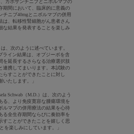
の結果は、カボザンチニブとニボルマブの
存期間において、臨床的に意義の
チニブ40mgとニボルマブの併用
法は、転移性腎細胞がん患者さん
細な結果を発表することを楽しみ
.D）は、次のように述べています。
トップライン結果は、オプジーボを含
間を延長するさらなる治療選択肢
と連携してまいります。本試験の
たらすことができたことに対し
謝いたします。」
 Schwab（M.D.）は、次のよう
ある、より免疫寛容な腫瘍環境を
ボルマブの併用療法の結果を心待
ある全生存期間ならびに奏効率を
示すことができたことを嬉しく思
ことを楽しみにしています。」