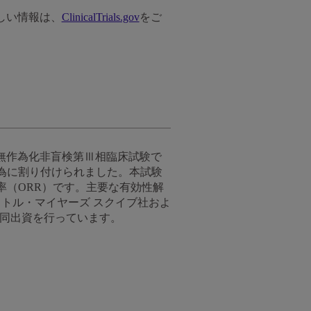
詳しい情報は、
ClinicalTrials.gov
をご
共同無作為化非盲検第Ⅲ相臨床試験で
為に割り付けられました。本試験
率（ORR）です。主要な有効性解
トル・マイヤーズ スクイブ社およ
が共同出資を行っています。