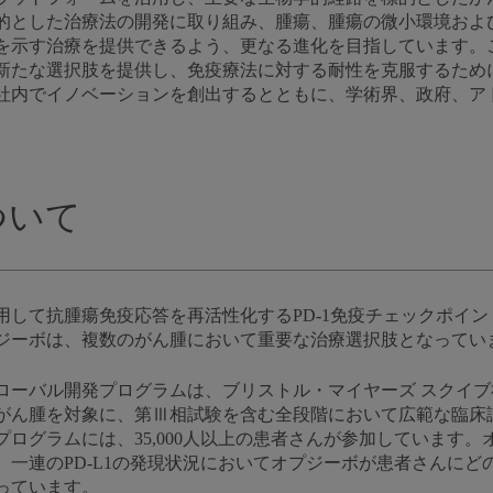
的とした治療法の開発に取り組み、腫瘍、腫瘍の微小環境およ
を示す治療を提供できるよう、更なる進化を目指しています。
新たな選択肢を提供し、免疫療法に対する耐性を克服するため
社内でイノベーションを創出するとともに、学術界、政府、ア
ついて
用して抗腫瘍免疫応答を再活性化するPD-1免疫チェックポイ
ジーボは、複数のがん腫において重要な治療選択肢となってい
ローバル開発プログラムは、ブリストル・マイヤーズ スクイ
がん腫を対象に、第Ⅲ相試験を含む全段階において広範な臨床
ログラムには、35,000人以上の患者さんが参加しています
、一連のPD-L1の発現状況においてオプジーボが患者さんにど
っています。