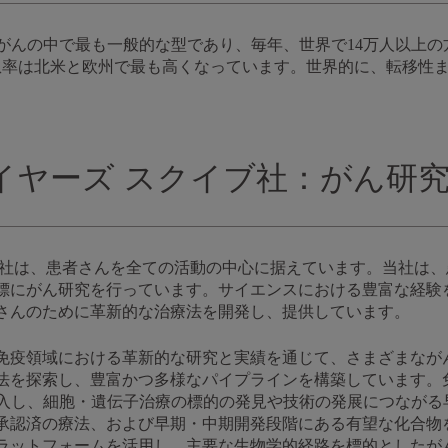
がんの中で最も一般的な型であり、毎年、世界で14万人以上の
患率は北米と欧州で最も高くなっています。世界的に、転移性
イヤーズ スクイブ社：がん研
ブ社は、患者さんを全ての活動の中心に据えています。当社は
標にがん研究を行っています。サイエンスにおける豊富な経験
さんのために革新的な治療法を開発し、提供しています。
免疫領域における革新的な研究と実績を通じて、さまざまなが
法を探索し、豊富かつ多様なパイプラインを構築しています。
を導入し、細胞・遺伝子治療の標的の発見や技術の発展につなが
承認済の療法、および早期・中期開発段階にある有望な化合物
ラットフォームを活用し、主要な生物学的経路を標的としたが