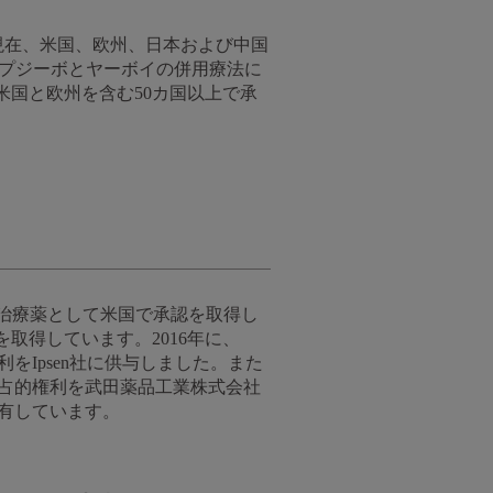
、現在、米国、欧州、日本および中国
、オプジーボとヤーボイの併用療法に
国と欧州を含む50カ国以上で承
治療薬として米国で承認を取得し
取得しています。2016年に、
をIpsen社に供与しました。また
の独占的権利を武田薬品工業株式会社
保有しています。