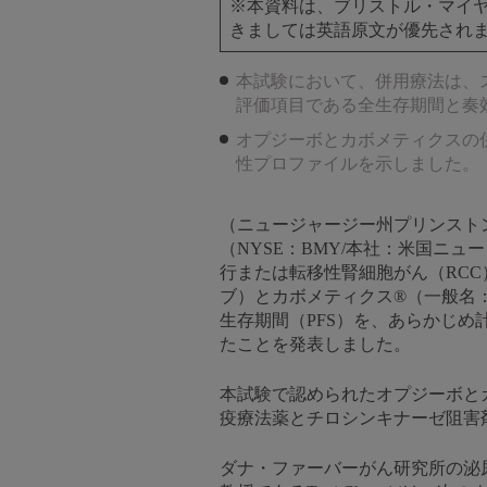
※本資料は、ブリストル・マイヤ
きましては英語原文が優先され
本試験において、併用療法は、
評価項目である全生存期間と奏
オプジーボとカボメティクスの
性プロファイルを示しました。
（ニュージャージー州プリンストン
（NYSE：BMY/本社：米国ニュー
行または転移性腎細胞がん（RCC）
ブ）とカボメティクス®（一般名
生存期間（PFS）を、あらかじめ
たことを発表しました。
本試験で認められたオプジーボと
疫療法薬とチロシンキナーゼ阻害
ダナ・ファーバーがん研究所の泌尿生殖