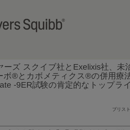
ズ スクイブ社とExelixis社、
ーボ®とカボメティクス®の併用療
Mate -9ER試験の肯定的なトップ
ブリス