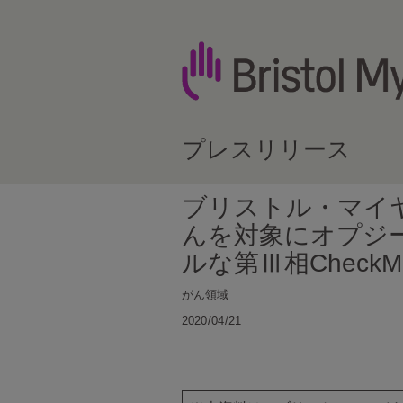
プレスリリース
ブリストル・マイヤー
んを対象にオプジ
ルな第Ⅲ相Check
がん領域
2020/04/21