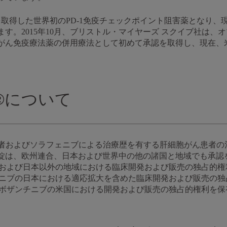
認を取得した世界初のPD-1免疫チェックポイント阻害薬となり
ます。2015年10月、ブリストル・マイヤーズ スクイブ社は
がん免疫療法薬の併用療法として初めて承認を取得し、現在、米
®について
患者およびソラフェニブによる治療歴を有する肝細胞がん患者の
錠は、欧州連合、日本および世界中の他の諸国と地域でも承認を
の米国および日本以外の地域における臨床開発および販売の独占的権利
カボザンチニブの日本における適応拡大を含めた臨床開発および販売
社は、カボザンチニブの米国における開発および販売の独占的権利を