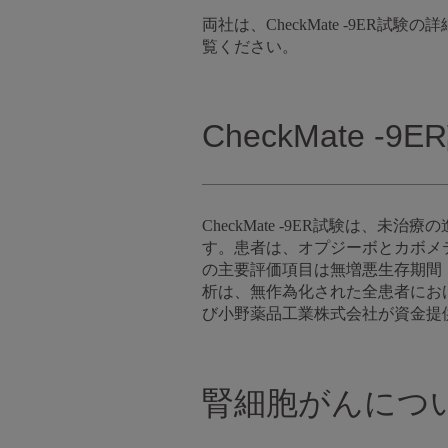
両社は、CheckMate -9E
覧ください。
CheckMate -
CheckMate -9ER試験は
す。患者は、オプジーボとカボメ
の主要評価項目は無増悪生存期間（
析は、無作為化された全患者にお
び小野薬品工業株式会社が資金提供を
腎細胞がんにつ