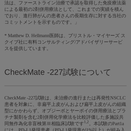
法は、ファーストライン治療で承認を取得した免疫療法薬
による最初の2剤併用療法として、これまでの実績を積ん
でおり、進行肺がんの患者さんの長期生存に対する当社の
コミットメントを示すものです。」
* Matthew D. Hellmann医師は、ブリストル・マイヤーズ ス
クイブ社に有料コンサルティング/アドバイザリーサービ
スを提供しています。
CheckMate -227試験について
CheckMate -227試験は、未治療の進行または再発性NSCLC
患者を対象に、非扁平上皮がんおよび扁平上皮がんの組織
型にかかわらず、オプジーボとヤーボイの併用療法とプラ
チナ製剤を含む2剤併用化学療法を比較評価した多施設共
1,2
同無作為化非盲検第Ⅲ相臨床試験です
。本試験のPart1a
には、PD-L1発現患者（PD-L1発現率が1%以上）が組み入