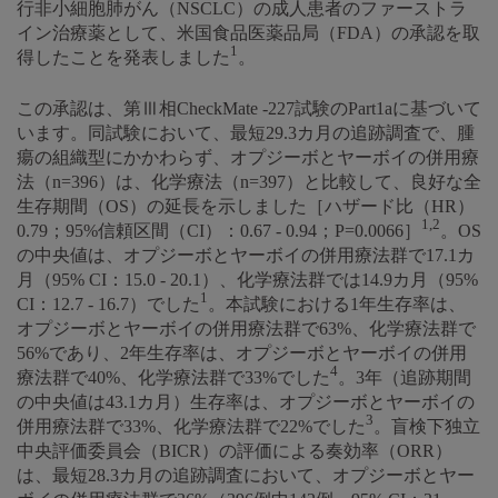
行非小細胞肺がん（NSCLC）の成人患者のファーストラ
イン治療薬として、米国食品医薬品局（FDA）の承認を取
1
得したことを発表しました
。
この承認は、第Ⅲ相CheckMate -227試験のPart1aに基づいて
います。同試験において、最短29.3カ月の追跡調査で、腫
瘍の組織型にかかわらず、オプジーボとヤーボイの併用療
法（n=396）は、化学療法（n=397）と比較して、良好な全
生存期間（OS）の延長を示しました［ハザード比（HR）
1,2
0.79；95%信頼区間（CI）：0.67 - 0.94；P=0.0066］
。OS
の中央値は、オプジーボとヤーボイの併用療法群で17.1カ
月（95% CI：15.0 - 20.1）、化学療法群では14.9カ月（95%
1
CI：12.7 - 16.7）でした
。本試験における1年生存率は、
オプジーボとヤーボイの併用療法群で63%、化学療法群で
56%であり、2年生存率は、オプジーボとヤーボイの併用
4
療法群で40%、化学療法群で33%でした
。3年（追跡期間
の中央値は43.1カ月）生存率は、オプジーボとヤーボイの
3
併用療法群で33%、化学療法群で22%でした
。盲検下独立
中央評価委員会（BICR）の評価による奏効率（ORR）
は、最短28.3カ月の追跡調査において、オプジーボとヤー