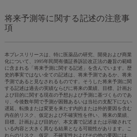
将来予測等に関する記述の注意事
項
本プレスリリースは、特に医薬品の研究、開発および商業
化について、1995年民間有価証券訴訟改正法の趣旨の範疇
に含まれる「将来予測に関する記述」を含んでいます。歴
史的事実ではない全ての記述は、将来予測であるか、将来
予測であると見なされるものです。そうした将来予測に関
する記述は過去の実績ならびに将来の業績、目標、計画お
よび目的に関する現在の予想および予測に基づくものであ
り、今後数年間で予測が困難あるいは当社の支配下にない
遅延、転換または変更を来たす内的または外的要因を含む
内在的リスク、仮定および不確実性を伴い、将来の業績、
目標、計画および目的が、本文書で記述または示唆されて
いる内容と大きく異なる結果となる可能性があります。こ
れらのリスク、仮定、不確実性およびその他の要因には、