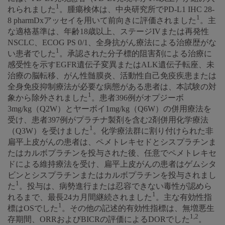
1
れられました
。腫瘍検体は、中央研究所でPD-L1 IHC 28-
1
8 pharmDxアッセイを用いて前向きに評価されました
。主
な適格基準は、年齢18歳以上、ステージIVまたは再発性
NSCLC、ECOG PS 0/1、全身抗がん療法による治療歴がな
1
い患者でした
。承認された分子標的阻害剤による治療に
感受性を示すEGFR遺伝子変異またはALK遺伝子転座、未
治療の脳転移、がん性髄膜炎、活動性自己免疫疾患または
全身免疫抑制療法が必要な病態がある患者は、本試験の対
1
象から除外されました
。患者396例がオプジーボ
3mg/kg（Q2W）とヤーボイ1mg/kg（Q6W）の併用療法を
受け、患者397例がプラチナ製剤を含む2剤併用化学療法
1
（Q3W）を受けました
。化学療法群に割り付けられた非
扁平上皮がんの患者は、ペメトレキセドとシスプラチンま
たはカルボプラチンを投与された後、任意でペメトレキセ
ドによる維持療法を受け、扁平上皮がんの患者はゲムシタ
ビンとシスプラチンまたはカルボプラチンを投与されまし
1
た
。投与は、病勢進行または忍容できない毒性が認めら
1
れるまで、最長24カ月間継続されました
。主な有効性指
1
標はOSでした
。その他の記述的有効性指標は、無増悪生
1,2
存期間、ORRおよびBICRの評価によるDORでした
。