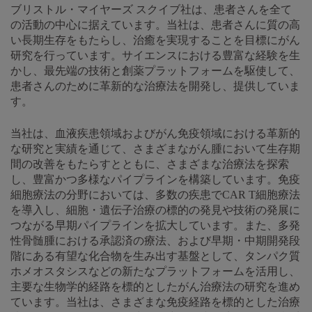
ブリストル・マイヤーズ スクイブ社は、患者さんを全て
の活動の中心に据えています。当社は、患者さんに質の高
い長期生存をもたらし、治癒を実現することを目標にがん
研究を行っています。サイエンスにおける豊富な経験を生
かし、最先端の技術と創薬プラットフォームを駆使して、
患者さんのために革新的な治療法を開発し、提供していま
す。
当社は、血液疾患領域およびがん免疫領域における革新的
な研究と実績を通じて、さまざまながん腫において生存期
間の改善をもたらすとともに、さまざまな治療法を探索
し、豊富かつ多様なパイプラインを構築しています。免疫
細胞療法の分野においては、多数の疾患でCAR T細胞療法
を導入し、細胞・遺伝子治療の標的の発見や技術の発展に
つながる早期パイプラインを拡大しています。また、多発
性骨髄腫における承認済の療法、および早期・中期開発段
階にある有望な化合物を生み出す基盤として、タンパク質
ホメオスタシスなどの新たなプラットフォームを活用し、
主要な生物学的経路を標的としたがん治療法の研究を進め
ています。当社は、さまざまな免疫経路を標的とした治療