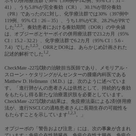
ボイの併用療法群で36%（396例中142例、95% CI：31 –
41）、うち5.8%が完全奏効（CR）、30.1%が部分奏効
（PR）であったのに対し、化学療法群では30%（397例中
119例、95% CI：26 – 35）、うち1.8%がCR、28.2%がPRで
1,2,5
した
。奏効患者における奏効期間（DOR）の中央値
は、オプジーボとヤーボイの併用療法群で23.2カ月（95%
CI：15.2 - 32.2）、化学療法群で6.2カ月（95% CI：5.6 -
1,2,5
7.4）でした
。ORRとDORは、あらかじめ計画された
1,2
記述的解析でした
。
CheckMate -227試験の治験担当医師であり、メモリアル・
スローン・ケタリングがんセンターの腫瘍内科医である
Matthew D. Hellmann（M.D.）は、次のように述べていま
す。「進行肺がんの患者さんは依然として、持続的な奏効
をもたらし得る新たな治療選択肢を必要としています。
CheckMate -227試験の結果は、免疫療法薬による2剤併用療
法が、進行NSCLCの適格患者さんに長期生存の可能性を
1,2,3
もたらすことを示しています
。」
オプジーボの「警告および注意」には、次の事象が含まれ
ています：免疫介在性肺臓炎、免疫介在性大腸炎、免疫介