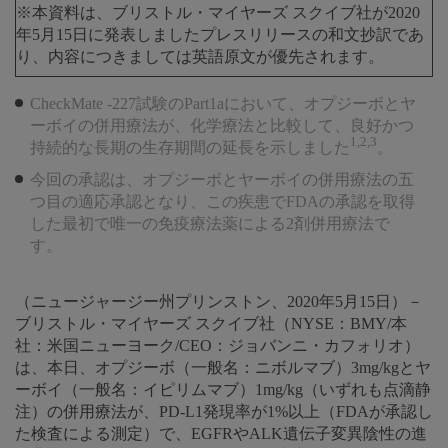
※本資料は、ブリストル・マイヤーズ スクイブ社が2020
年5月15日に発表しましたプレスリリースの和文抄訳であ
り、内容につきましては英語原文が優先されます。
CheckMate -227試験のPart1aにおいて、オプジーボとヤ
ーボイの併用療法が、化学療法と比較して、良好かつ
1,2,3
持続的な長期の生存期間の延長を示しました
。
今回の承認は、オプジーボとヤーボイの併用療法の五
つ目の適応承認となり、この疾患でFDAの承認を取得
した最初で唯一の免疫療法薬による2剤併用療法で
す。
（ニュージャージー州プリンストン、2020年5月15日）－
ブリストル・マイヤーズ スクイブ社（NYSE：BMY/本
社：米国ニューヨーク/CEO：ジョバンニ・カフォリオ）
は、本日、オプジーボ（一般名：ニボルマブ）3mg/kgとヤ
ーボイ（一般名：イピリムマブ）1mg/kg（いずれも点滴静
注）の併用療法が、PD-L1発現率が1%以上（FDAが承認し
た検査による測定）で、EGFRやALK遺伝子変異陰性の進