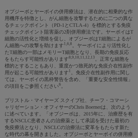
オプジーボとヤーボイの併用療法は、潜在的に相乗的な作
用機序を特徴とし、がん細胞を攻撃するために二つの異な
るチェックポイント（PD-1とCTLA-4）を標的とする免疫
チェックポイント阻害薬の2剤併用療法です。ヤーボイはT
細胞の活性化と増殖を促し、オプジーボはT細胞によるが
1,6,8
ん細胞への攻撃を助けます
。ヤーボイにより活性化し
たT細胞の一部はメモリーT細胞となり、長期の免疫反応
8,9,10,11,12,13
をもたらす可能性があります
。正常な細胞を
標的とすることもあり、重度かつ致死的な免疫介在性副作
1
用が起こる可能性があります
。免疫介在性副作用に関し
ては、ヤーボイの黒枠警告を含め、「重要な安全性情報」
6
の項目をご参照ください
。
ブリストル・マイヤーズ スクイブ社、チーフ・コマーシ
ャリゼーション・オフィサーのChris Boernerは、次のよう
に述べています。「オプジーボは、2015年に、治療歴を有
するNSCLC患者さんの治療薬として承認を受けた最初の
免疫療法となり、NSCLCの治療法に変革をもたらす新た
な時代の幕を開きました。オプジーボとヤーボイの併用療