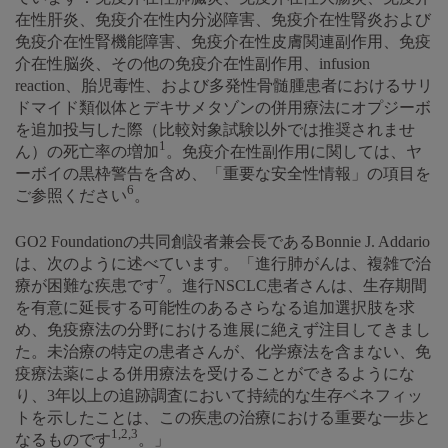
在性肝炎、免疫介在性内分泌障害、免疫介在性腎炎および
免疫介在性腎機能障害、免疫介在性皮膚関連副作用、免疫
介在性脳炎、その他の免疫介在性副作用、infusion
reaction、胎児毒性、および多発性骨髄腫患者におけるサリ
ドマイド類似体とデキサメタゾンの併用療法にオプジーボ
を追加投与した際（比較対象試験以外では推奨されませ
1
ん）の死亡率の増加
。免疫介在性副作用に関しては、ヤ
ーボイの黒枠警告を含め、「重要な安全性情報」の項目を
6
ご参照ください
。
GO2 Foundationの共同創設者兼会長であるBonnie J. Addario
は、次のように述べています。「進行肺がんは、複雑で治
7
療が困難な疾患です
。進行NSCLC患者さんは、生存期間
を有意に延長する可能性のあるさらなる追加選択肢を求
め、免疫療法の分野における進展に絶えず注目してきまし
た。未治療の特定の患者さんが、化学療法を含まない、免
疫療法薬による併用療法を受けることができるようにな
り、3年以上の追跡調査において持続的な生存ベネフィッ
トを示したことは、この疾患の治療における重要な一歩と
1,2,3
なるものです
。」