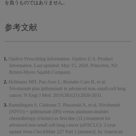
を負うものではありません。
参考文献
Opdivo Prescribing Information. Opdivo U.S. Product
Information. Last updated: May 15, 2020. Princeton, NJ:
Bristol-Myers Squibb Company.
Hellmann MD, Paz-Ares L, Bernabe Caro R, et al.
Nivolumab plus ipilimumab in advanced non–small-cell lung
cancer. N Engl J Med. 2019;381(21):2020-2031.
Ramalingam S, Ciuleanu T, Pluzanski A, et al. Nivolumab
(NIVO) + ipilimumab (IPI) versus platinum-doublet
chemotherapy (chemo) as first-line (1L) treatment for
advanced non-small cell lung cancer (aNSCLC): 3-year
update from CheckMate 227 Part 1 [abstract]. In: American