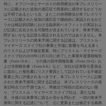
特に、オプジーボとヤーボイの併用療法が本プレスリリー
スに記載された追加の適応症で商業的に成功するかどうか
は不明であるという点、またこの併用療法が本プレスリリ
ースに記載された追加の適応症で継続的に承認されるかど
うかは検証的試験における臨床的ベネフィットの実証およ
び記述に左右される可能性が含まれています。将来予測に
関するいかなる記述も保証されるものではありません。本
プレスリリースの将来予測に関する記述は、ブリストル・
マイヤーズ スクイブ社の事業と市場に影響を与える多く
のリスクおよび不確定要素、特にブリストル・マイヤーズ
スクイブ社の2019年12月31日に終了した事業年度通期報告
書（Form 10-K）、その後の四半期報告書（Form 10-Q）お
よび当期報告書（Form 8-K）など、当社が証券取引委員会
に提出した報告書にリスク要因として記されている不確定
要素と共に評価されるべきです。本プレスリリースに記載
された将来予測等に関する記述は、本プレスリリースの発
表日時点での予測であり、準拠法で特段の定めのない限
り、ブリストル・マイヤーズ スクイブ社は、新たな知
見、今後の出来事等に因るか否かを問わず、一切の将来予
測等に関する記述について、公に更新または修正する義務