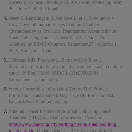
Society of Clinical Oncology (ASCO) Annual Meeting; May
29 – June 2, 2020; Virtual.
Peters S, Ramalingam S, Paz-Ares L, et al. Nivolumab +
Low-Dose Ipilimumab Versus Platinum-Doublet
Chemotherapy as First-Line Treatment for Advanced Non-
Small Cell Lung Cancer: CheckMate 227 Part 1 Final
Analysis. In: ESMO Congress; September 27 – October 1,
2019; Barcelona, Spain.
Hellmann MD, Paz-Ares L, Bernabe Caro R, et al.
Nivolumab plus ipilimumab in advanced non–small-cell lung
cancer. N Engl J Med. 2019;381(21):2020-2031.
[supplementary appendix].
Yervoy Prescribing Information. Yervoy U.S. Product
Information. Last updated: May 15, 2020. Princeton, NJ:
Bristol-Myers Squibb Company.
National Cancer Institute. Non-Small Cell Lung Cancer
Treatment (PDQ®) – Health Professional Version.
https://www.cancer.gov/types/lung/hp/non-small-cell-lung-
treatment-pdq
. Updated May 7, 2020. Accessed May 11,