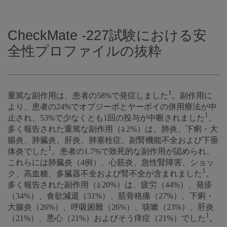
CheckMate -227試験における安
全性プロファイルの抜粋
1
重篤な副作用は、患者の58%で発症しました
。副作用に
より、患者の24%でオプジーボとヤーボイの併用療法が中
1
止され、53%で少なくとも1回の投与が中断されました
。
多く報告された重篤な副作用（≧2%）は、肺炎、下痢・大
腸炎、肺臓炎、肝炎、肺塞栓症、副腎機能不全および下垂
1
体炎でした
。患者の1.7%で致死的な副作用が認められ、
これらには肺臓炎（4例）、心筋炎、急性腎障害、ショッ
1
ク、高血糖、多臓器不全および腎不全が含まれました
。
多く報告された副作用（≧20%）は、疲労（44%）、発疹
（34%）、食欲減退（31%）、筋骨格痛（27%）、下痢・
大腸炎（26%）、呼吸困難（26%）、咳嗽（23%）、肝炎
1
（21%）、悪心（21%）およびそう痒症（21%）でした
。