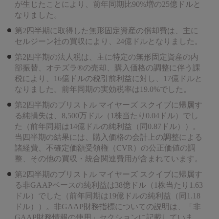
が生じたことにより、前年同期比90%増の25億ドルと
なりました。
第2四半期に取得した無形固定資産の償却費は、主に
セルジーン社の買収により、24億ドルとなりました。
第2四半期の法人税は、主に特定の無形固定資産の内
部振替、オテズラ®の売却、購入価格の調整に伴う課
税により、16億ドルの税引前利益に対し、17億ドルと
なりました。前年同期の実効税率は19.0%でした。
第2四半期のブリストル マイヤーズ スクイブに帰属す
る純損失は、8,500万ドル（1株当たり0.04ドル）でし
た（前年同期は14億ドルの純利益（同0.87ドル））。
当四半期の結果には、購入価格の会計上の調整による
諸経費、不確定価額受領権（CVR）の公正価値の調
整、その他の買収・統合関連費用が含まれています。
第2四半期のブリストル マイヤーズ スクイブに帰属す
る非GAAPベースの純利益は38億ドル（1株当たり1.63
ドル）でした（前年同期は19億ドルの純利益（同1.18
ドル））。非GAAP財務指標についての説明は、「非
GAAP財務情報の使用」セクションに記載していま