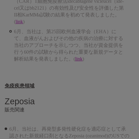
（CAR）T細胞免疫療法idecabtagene vicleucel（ide-
cel又はbb2121）の有効性及び安全性を評価した第
II相KarMMa試験の結果を初めて発表しました。
(
link
)
6月、当社は、第25回欧州血液学会（EHA）に
て、血液がんおよびその他の疾病の治療に対する
当社のアプローチを示しつつ、当社が資金提供を
行う60件の試験から得られた重要な新規データと
解析結果を発表しました。(
link
)
免疫疾患領域
Zeposia
販売関連
6月、当社は、再発型多発性硬化症を適応症として承
認された新規経口剤となるZeposia (ozanimod)のUSでの