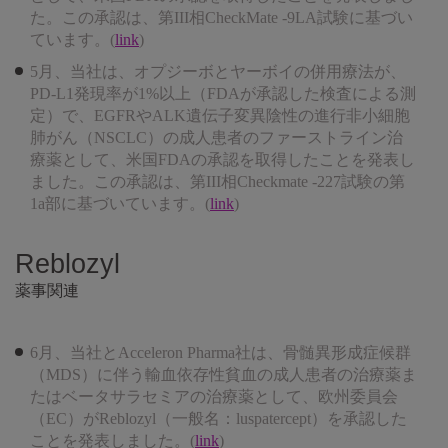
た。この承認は、第III相CheckMate -9LA試験に基づい
ています。(
link
)
5月、当社は、オプジーボとヤーボイの併用療法が、
PD-L1発現率が1%以上（FDAが承認した検査による測
定）で、EGFRやALK遺伝子変異陰性の進行非小細胞
肺がん（NSCLC）の成人患者のファーストライン治
療薬として、米国FDAの承認を取得したことを発表し
ました。この承認は、第III相Checkmate -227試験の第
1a部に基づいています。(
link
)
Reblozyl
薬事関連
6月、当社とAcceleron Pharma社は、骨髄異形成症候群
（MDS）に伴う輸血依存性貧血の成人患者の治療薬ま
たはベータサラセミアの治療薬として、欧州委員会
（EC）がReblozyl（一般名：luspatercept）を承認した
ことを発表しました。(
link
)