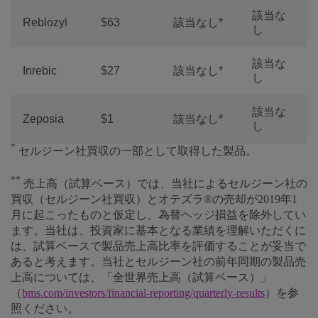
該当な
Reblozyl
$63
該当なし*
し
該当な
Inrebic
$27
該当なし*
し
該当な
Zeposia
$1
該当なし*
し
*
セルジーン社買収の一部として取得した製品。
**
売上高（試算ベース）では、当社によるセルジーン社の
買収（セルジーン社買収）とオテズラ®の売却が2019年1
月に起こったものと仮定し、為替ヘッジ損益を除外してい
ます。当社は、投資家に基本となる業績を理解いただくに
は、試算ベースで製品売上高比率を評価することが妥当で
あると考えます。当社とセルジーン社の前年同期の製品売
上高については、「全世界売上高（試算ベース）」
（
bms.com/investors/financial-reporting/quarterly-results
）を参
照ください。