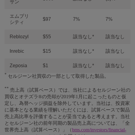
サン
エムプリ
$97
7%
7%
シティ
Reblozyl
$55
該当なし*
該当なし
Inrebic
$15
該当なし*
該当なし
Zeposia
$1
該当なし*
該当なし
*
セルジーン社買収の一部として取得した製品。
**
売上高（試算ベース）では、当社によるセルジーン社の
買収とオテズラ®の売却が2019年1月に起こったものと仮
定し、為替ヘッジ損益を除外しています。当社は、投資家
に基本となる業績を理解いただくには、試算ベースで製品
売上高比率を評価することが妥当であると考えます。当社
とセルジーン社の前年同期の製品売上高については、「全
世界売上高（試算ベース）」（
bms.com/investors/financial-