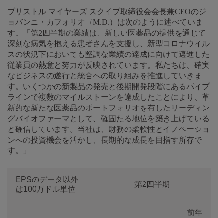
ブリストル マイヤーズ スクイブ取締役会会長兼CEOのジ
ョバンニ・カフォリオ（M.D.）は次のように述べていま
す。「第2四半期の業績は、新しい医薬品の提供を通じて
深刻な病気を抱える患者さんを支援し、新型コロナウイル
スの状況下においても堅調な業績の達成に向けて邁進した
従業員の熱意と努力が反映されています。私たちは、確実
なビジネスの遂行と統合への取り組みを推進していきま
す。いくつかの新製品の発売と後期開発段階にあるパイプ
ラインで複数のマイルストーンを達成したことにより、革
新的な新たな医薬品のポートフォリオを有したリーディン
グバイオファーマとして、確固たる地位を築き上げている
と確信しています。当社は、財務の柔軟性とイノベーショ
ンへの投資機会を活かし、長期的な成長を目指す所存で
す。」
EPSのデータ以外
第2四半期
は100万ドル単位
前年