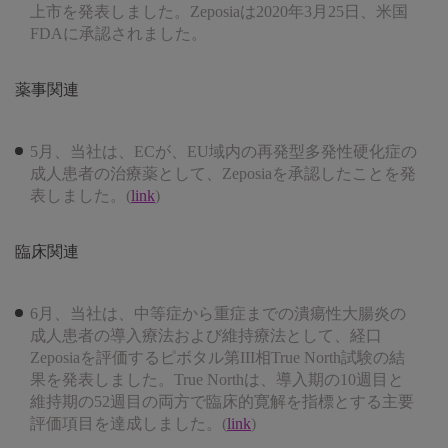
上市を発表しました。Zeposiaは2020年3月25日、米国
FDAに承認されました。
薬事関連
5月、当社は、ECが、EU域内の再発型多発性硬化症の
成人患者の治療薬として、Zeposiaを承認したことを発
表しました。(
link
)
臨床関連
6月、当社は、中等症から重症までの潰瘍性大腸炎の
成人患者の導入療法および維持療法として、経口
Zeposiaを評価するピボタル第III相True North試験の結
果を発表しました。True Northは、導入期の10週目と
維持期の52週目の両方で臨床的寛解を指標とする主要
評価項目を達成しました。(
link
)