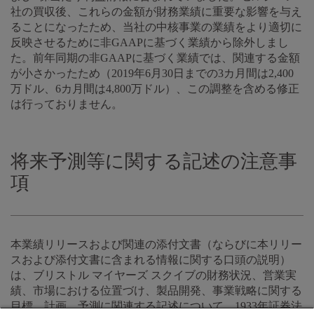
社の買収後、これらの金額が財務業績に重要な影響を与え
ることになったため、当社の中核事業の業績をより適切に
反映させるために非GAAPに基づく業績から除外しまし
た。前年同期の非GAAPに基づく業績では、関連する金額
が小さかったため（2019年6月30日までの3カ月間は2,400
万ドル、6カ月間は4,800万ドル）、この調整を含める修正
は行っておりません。
将来予測等に関する記述の注意事
項
本業績リリースおよび関連の添付文書（ならびに本リリー
スおよび添付文書に含まれる情報に関する口頭の説明）
は、ブリストル マイヤーズ スクイブの財務状況、営業実
績、市場における位置づけ、製品開発、事業戦略に関する
目標、計画、予測に関連する記述について、1933年証券法