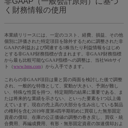
非GAAP（一般会計原則）に基づ
く財務情報の使用
本業績リリースには、一定のコスト、経費、損益、その他
個別に評価された特定項目を除外するために調整された非
GAAPの利益および関連する1株当たり利益情報をはじめ
とする非GAAP財務指標が含まれます。非GAAP財務指標
から最も比較可能なGAAP指標への調整は、当社Webサイ
ト（
www.bms.com
）から入手できます。
これらの非GAAP項目は量と質の両面を検討した後で調整
され、一般的な特徴として、変動が大きい、予測が難し
い、特殊な性質を持つ、特定期間の結果に重要である、ま
たは将来的な業績を示さない、といった要素を1つ以上備
えています。現在の売上高の大部分を生み出している製品
の権利を含む2019年度第4四半期初めに買収した無形固定
資産の償却、在庫の公正価値の調整の巻き戻し、買収・統
合費用、再編成費用、有形・無形固定資産の加速償却およ