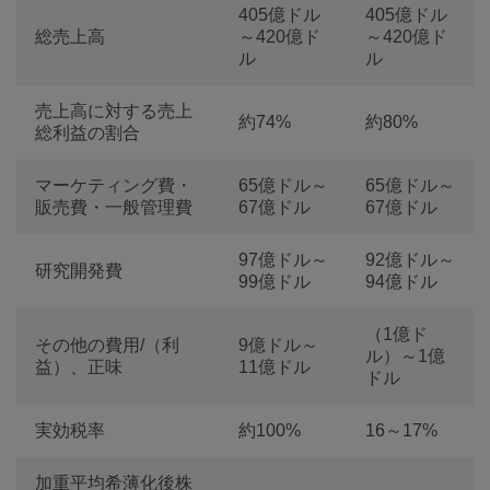
405億ドル
405億ドル
総売上高
～420億ド
～420億ド
ル
ル
売上高に対する売上
約74%
約80%
総利益の割合
マーケティング費・
65億ドル～
65億ドル～
販売費・一般管理費
67億ドル
67億ドル
97億ドル～
92億ドル～
研究開発費
99億ドル
94億ドル
（1億ド
その他の費用/（利
9億ドル～
ル）～1億
益）、正味
11億ドル
ドル
実効税率
約100%
16～17%
加重平均希薄化後株