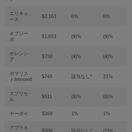
エリキュ
$2,163
6%
6%
ース
オプジー
$1,653
(9)%
(9)%
ボ
オレンシ
$750
(4)%
(4)%
ア
ポマリス
$745
該当なし*
21%
ト/Imnovid
スプリセ
$511
(6)%
(6)%
ル
ヤーボイ
$369
1%
1%
アブラキ
$308
該当なし*
(2)%