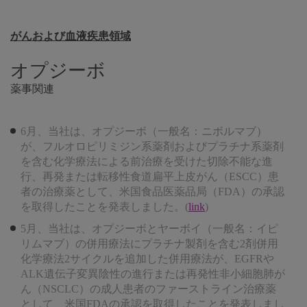
がんおよび血液疾患領域
オプジーボ
薬事関連
6月、当社は、オプジーボ（一般名：ニボルマブ）
が、フルオロピリミジン系薬剤およびプラチナ系薬剤
を含む化学療法による前治療を受けた切除不能な進
行、再発または転移性食道扁平上皮がん（ESCC）患
者の治療薬として、米国食品医薬品局（FDA）の承認
を取得したことを発表しました。(
link
)
5月、当社は、オプジーボとヤーボイ（一般名：イピ
リムマブ）の併用療法にプラチナ製剤を含む2剤併用
化学療法2サイクルを追加した併用療法が、EGFRや
ALK遺伝子変異陰性の進行または再発性非小細胞肺が
ん（NSCLC）の成人患者のファーストライン治療薬
として、米国FDAの承認を取得したことを発表しまし