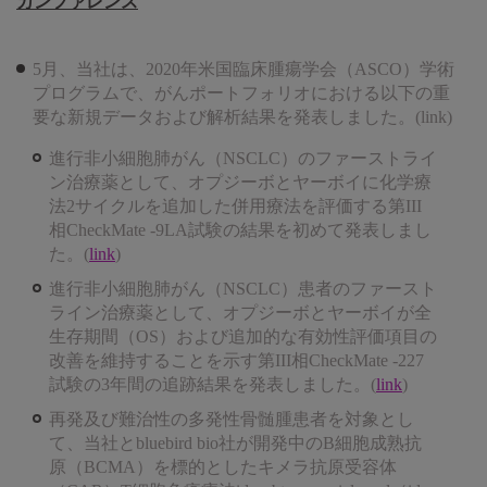
カンファレンス
5月、当社は、2020年米国臨床腫瘍学会（ASCO）学術
プログラムで、がんポートフォリオにおける以下の重
要な新規データおよび解析結果を発表しました。(link)
進行非小細胞肺がん（NSCLC）のファーストライ
ン治療薬として、オプジーボとヤーボイに化学療
法2サイクルを追加した併用療法を評価する第III
相CheckMate -9LA試験の結果を初めて発表しまし
た。(
link
)
進行非小細胞肺がん（NSCLC）患者のファースト
ライン治療薬として、オプジーボとヤーボイが全
生存期間（OS）および追加的な有効性評価項目の
改善を維持することを示す第III相CheckMate -227
試験の3年間の追跡結果を発表しました。(
link
)
再発及び難治性の多発性骨髄腫患者を対象とし
て、当社とbluebird bio社が開発中のB細胞成熟抗
原（BCMA）を標的としたキメラ抗原受容体