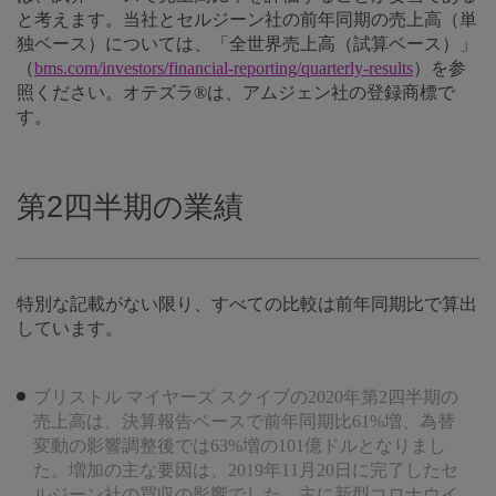
と考えます。当社とセルジーン社の前年同期の売上高（単
独ベース）については、「全世界売上高（試算ベース）」
（
bms.com/investors/financial-reporting/quarterly-results
）を参
照ください。オテズラ®は、アムジェン社の登録商標で
す。
第2四半期の業績
特別な記載がない限り、すべての比較は前年同期比で算出
しています。
ブリストル マイヤーズ スクイブの2020年第2四半期の
売上高は、決算報告ベースで前年同期比61%増、為替
変動の影響調整後では63%増の101億ドルとなりまし
た。増加の主な要因は、2019年11月20日に完了したセ
ルジーン社の買収の影響でした。主に新型コロナウイ