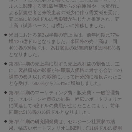
ルスに関連する第1四半期からの在庫減や、大流行に
よる新規患者と来院患者の減少に伴う需要減を受け、
売上高に約6億ドルの悪影響が生じたと推定され、売
上高（試算ベース）は横ばいに推移しました。
米国における第2四半期の売上高は、前年同期比77%
増の65億ドルとなりました。米国外の売上高は、同
40%増の36億ドル、為替変動の影響調整後は同43%増
となりました。
第2四半期の売上高に対する売上総利益の割合は、主
に、製品構成の影響が在庫購入価格に対する会計上の
調整の巻き戻しの影響によって部分的に相殺されたこ
とを受け、68.6%から73.4%に増加しました。
第2四半期のマーケティング費・販売費・一般管理費
は、セルジーン社買収の結果、幅広いポートフォリオ
に関連して6億ドルの費用が生じたことにより、前年
同期比51%増の16億ドルとなりました。
第2四半期の研究開発費は、セルジーン社買収の結
果、幅広いポートフォリオに関連して11億ドルの費用