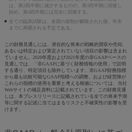
は、第2四半期に減少するものの、第3四半期に回復し
始め、第4四半期には完全に回復する。
全ての臨床試験は、各国の規制が解除された後、年末
までに再開される予定である。
この財務見通しには、潜在的な将来の戦略的買収や売却、
あるいは特定および算定されていない項目の影響は含まれ
ていません。2020年度および2021年度の非GAAPベースの
見通しでは、「非GAAPに基づく財務情報の使用」で説明
する通り、特定項目も除外しています。非GAAP財務指標
から最も比較可能なGAAP指標への調整、および経営陣が
これらの指標の使用を重要と考える根拠については、当社
Webサイトの補足資料に記載されています。この財務見通
しは、本プレスリリースに記載されている全ての将来予測
等に関する記述に当てはまるリスクと不確実性の影響を受
けます。