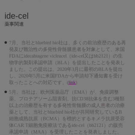
ide-cel
薬事関連
7月、当社とbluebird bio社は、多くの前治療歴のある再
発及び難治性の多発性骨髄腫患者を対象として、米国
FDAにidecabtagene vicleucel（ide-cel又はbb2121）の生
物学的製剤承認申請（BLA）を提出したことを発表し
ました。この提出は、2020年3月に最初のBLAを提出
し、2020年5月に米国FDAから申請却下通知書を受け
取ったことへの対応です。(
link
)
5月、当社は、欧州医薬品庁（EMA）が、免疫調整
薬、プロテアソーム阻害剤、抗CD38抗体を含む3種類
以上の治療歴を有する多発性骨髄腫の成人患者の治療
薬として、当社とbluebird bio社が共同研究しているB
細胞成熟抗原（BCMA）を標的とするキメラ抗原受容
体CAR T細胞免疫療法であるide-cel（bb2121）の販売
承認申請（MAA）を受理したことを発表しました。