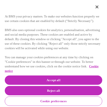
第27A条（その改正を含む）および1934年証券取引法第
21E条（その改正を含む）の趣旨の範疇に含まれる一定の
「将来予測」に関する記述を含んでいます。当該記述は、
At BMS your privacy matters. To make our websites function properly we
「推定」、「可能」、「予想」、「期待」、「予測」、
use certain cookies that are enabled by default (“Strictly Necessary”).
「目標」、「可能性」、「指針」、「提案」、「予定」、
「計画」、「見込み」、「意志」および同様の意味および
BMS also uses optional cookies for analytics, personalisation, advertising
表現の単語または用語を使い、将来の営業または財務業績
and social media purposes. These cookies are enabled and active by
に関連し表記しているという事実により識別することがで
default. By closing this window or clicking "Accept all", you agree to the
use of these cookies. By clicking “Reject all” only those strictly necessary
きますが、必ずしもすべての将来予測等に関する記述にこ
cookies will be activated while using our website.
れらの用語が含まれているとは限りません。また、将来予
測等に関する記述は、過去または現在の事実に厳密には関
You can manage your cookies preferences at any time by clicking on
連しないという事実によっても、識別することができま
"Cookie preferences" in this banner or through our website. To better
す。これらの記述は、事業開発戦略全般を含む戦略計画を
understand how we use cookies, click on the cookie notice link.
Cookie
順調に実行する能力、セルジーン社の買収から得られる見
notice
込みのメリットを実現する能力、新型コロナウイルスが当
Accept all
社の事業および製品の開発・商品化に及ぼし得る最大の影
響、特定製品の特許やデータ保護の満了（当社が特定製品
Reject all
の特許権を保持する能力とその影響についての推定を含
む）、および政府による調査の結果に関連する可能性があ
Cookie preferences
ります。将来予測に関する記述については、今後の臨床試