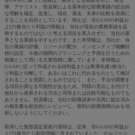
非GAAPに基づく情報は、基準となる業績を示し、経営
陣、アナリスト、投資家による基本的な財務業績の総合的
な理解を補足、促進し、現在、過去、未来の比較を容易に
することを目的としています。例えば、非GAAPの利益お
よび1株当たり利益の情報は、当社が現在の業務実績を反
映するものではないと考える項目を算入せずに、当社の基
準となる業績を示すものです。また本情報は、当社が、自
社の業績の評価、リソースの配分、インセンティブ報酬目
標の設定、今後の期間のプランニングと予測を行うための
根拠として用いる主要指標に属しています。本情報は、
GAAPに従って作成される純利益または希薄化後1株当た
り利益と分離して、あるいはこれに代わるものとして検討
されることを意図したものではなく、また、手法や調整す
る項目が異なる可能性があるため、同様の見出しを付けて
他社から発表される方法と同等または比較可能なものでも
ありません。投資家は、当社の財務諸表や当局に提出済み
の報告書を総合的にレビューし、個別の財務指標のみを信
頼しないようにしてください。
取得した無形固定資産の償却は、従来、非GAAPの利益お
よび1株当たり利益情報に含まれていました。セルジーン