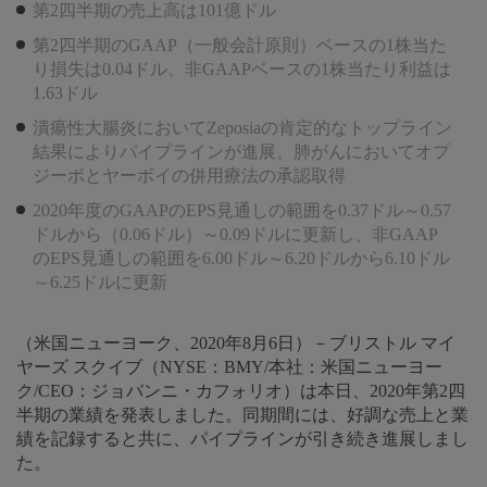
第2四半期の売上高は101億ドル
第2四半期のGAAP（一般会計原則）ベースの1株当た
り損失は0.04ドル、非GAAPベースの1株当たり利益は
1.63ドル
潰瘍性大腸炎においてZeposiaの肯定的なトップライン
結果によりパイプラインが進展。肺がんにおいてオプ
ジーボとヤーボイの併用療法の承認取得
2020年度のGAAPのEPS見通しの範囲を0.37ドル～0.57
ドルから（0.06ドル）～0.09ドルに更新し、非GAAP
のEPS見通しの範囲を6.00ドル～6.20ドルから6.10ドル
～6.25ドルに更新
（米国ニューヨーク、2020年8月6日）－ブリストル マイ
ヤーズ スクイブ（NYSE：BMY/本社：米国ニューヨー
ク/CEO：ジョバンニ・カフォリオ）は本日、2020年第2四
半期の業績を発表しました。同期間には、好調な売上と業
績を記録すると共に、パイプラインが引き続き進展しまし
た。