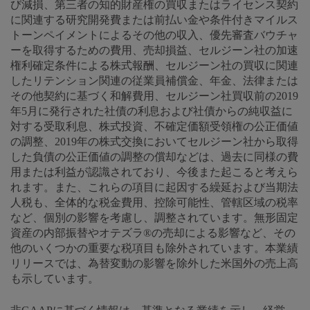
び減損、第三者の知的財産権の買収またはライセンス契約
に関連する研究開発費または前払い金や条件付きマイルス
トーンペイメントによるその他の収入、優先審査バウチャ
ーを取得するための費用、売却損益、セルジーン社の加速
権利確定条件による株式報酬、セルジーン社の買収に関連
したリテンション関連の従業員補償金、年金、法律または
その他契約に基づく和解費用、セルジーン社買収前の2019
年5月に発行された社債の利息および社債からの純収益に
対する受取利息、株式投資、不確定価額受領権の公正価値
の調整、2019年の株式交換においてセルジーン社から取得
した負債の公正価値の調整の償却などは、過去に同様の費
用または利益が認識されており、今後また起こると考えら
れます。また、これらの項目に起因する繰延および当期法
人税も、全体的な税金費用、控除可能性、管轄区域の税率
など、個別の影響を考慮し、調整されています。無形固定
資産の内部振替やオテズラ®の売却による影響など、その
他のいくつかの重要な税項目も除外されています。本業績
リリースでは、為替変動の影響を除外した米国外の売上高
も示しています。