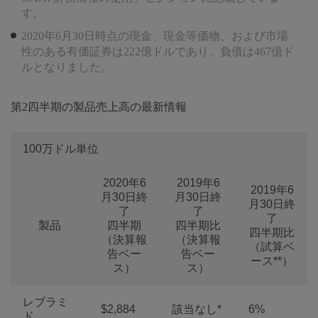
す。
2020年6月30日時点の現金、現金等価物、および市場
性のある有価証券は222億ドルであり、負債は467億ド
ルとなりました。
第2四半期の製品売上高の最新情報
100万ドル単位
2020年6
2019年6
2019年6
月30日終
月30日終
月30日終
了
了
了
製品
四半期
四半期比
四半期比
（決算報
（決算報
（試算ベ
告ベー
告ベー
ース**）
ス）
ス）
レブラミ
$2,884
該当なし*
6%
ド