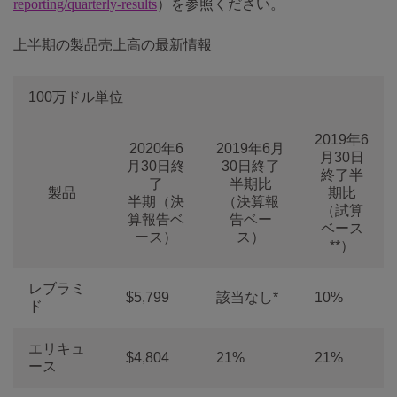
reporting/quarterly-results
）を参照ください。
上半期の製品売上高の最新情報
100万ドル単位
2019年6
2020年6
2019年6月
月30日
月30日終
30日終了
終了半
了
半期比
製品
期比
半期（決
（決算報
（試算
算報告ベ
告ベー
ベース
ース）
ス）
**）
レブラミ
$5,799
該当なし*
10%
ド
エリキュ
$4,804
21%
21%
ース