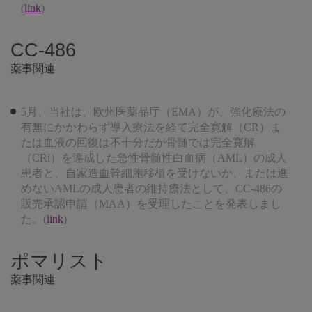
(
link
)
CC-486
薬事関連
5月、当社は、欧州医薬品庁（EMA）が、強化療法の
有無にかかわらず導入療法を経て完全寛解（CR）ま
たは血液の回復は不十分だが骨髄では完全寛解
（CRi）を達成した急性骨髄性白血病（AML）の成人
患者と、自家造血幹細胞移植を受けないか、または進
めないAMLの成人患者の維持療法として、CC-486の
販売承認申請（MAA）を受理したことを発表しまし
た。(
link
)
ポマリスト
薬事関連