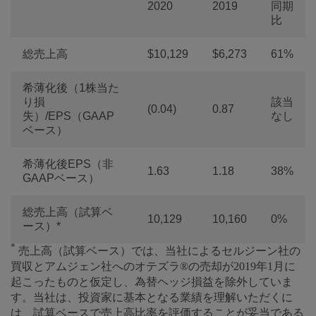
2020
2019
同期
比
総売上高
$10,129
$6,273
61%
希薄化後（1株当た
り損
該当
(0.04)
0.87
失）/EPS（GAAP
なし
ベース）
希薄化後EPS（非
1.63
1.18
38%
GAAPベース）
総売上高（試算ベ
10,129
10,160
0%
ース）*
*
売上高（試算ベース）では、当社によるセルジーン社の
買収とアムジェン社へのオテズラ®の売却が2019年1月に
起こったものと仮定し、為替ヘッジ損益を除外していま
す。当社は、投資家に基本となる業績を理解いただくに
は、試算ベースで売上高比率を評価することが妥当である