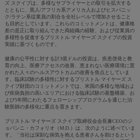
ズ スクイブは、多様なサプライヤーとの取引を拡大する
とともに、黒人/アフリカ系アメリカ人およびヒスパニッ
ク/ラテン系従業員の割合を全社レベルで増加させること
も目的としています。これらのコミットメントは、健康格
差の是正に取り組んできた両組織の経験、および従業員の
多様性を促進するブリストル マイヤーズ スクイブの投資
実績に基づくものです。
健康の公平性に対する計3億ドルの投資は、疾患啓発と教
育の向上、医療アクセスの改善、恵まれない医療環境に置
かれた人々のヘルスアウトカムの改善を焦点としていま
す。臨床試験の多様性に対するブリストル マイヤーズ ス
クイブ財団のコミットメントでは、米国の多様な地域およ
び疾病負担の高いエリアにおける臨床試験の基盤構築、お
よび5年間にわたるフェローシッププログラムを通じた治
験医師の多様化に重点を置きます。
ブリストル マイヤーズ スクイブ取締役会会長兼CEOのジ
ョバンニ・カフォリオ（M.D.）は、次のように述べていま
す。「当社は深刻な病気を抱える患者さんを助けるという