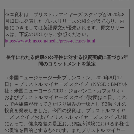
※本資料は、ブリストル マイヤーズ スクイブが2020年8
月12日に発表したプレスリリースの和文抄訳であり、内
容につきましては英語原文が優先されます。原文リリー
スは、下記のURLからご参照ください。
https://www.bms.com/media/press-releases.html
長年にわたる健康の公平性に対する投資実績に基づき5年
間のコミットメントを策定
（米国ニュージャージー州プリンストン、2020年8月12
日）－ブリストル マイヤーズ スクイブ（NYSE：BMY/本
社：米国ニューヨーク/CEO：ジョバンニ・カフォリオ）
およびブリストル マイヤーズ スクイブ財団は本日、これ
まで両組織が行ってきた取り組みの一環として3億ドルの
投資を発表しました。今回の投資は、ブリストル マイヤ
ーズ スクイブおよびブリストル マイヤーズ スクイブ財団
にとって、健康格差の是正および臨床試験における多様性
の促進を目的とするものです。またブリストル マイヤー