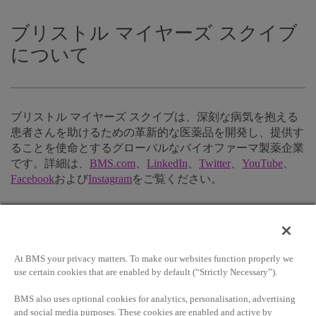
ブリストル マイヤーズ スクイブ
について
ブリストル マイヤーズ スクイブは、深刻な病気を抱える
患者さんを助けるための革新的な医薬品を開発し、提供す
ることを使命とするグローバルなバイオファーマ製薬企業
です。詳細は、
BMS.com
、
LinkedIn
、
Twitter
、
YouTube
、
Facebook
および
Instagram
をご覧ください。
ブリストル マイヤーズ スクイブ
財団について
At BMS your privacy matters. To make our websites function properly we
use certain cookies that are enabled by default (“Strictly Necessary”).
BMS also uses optional cookies for analytics, personalisation, advertising
and social media purposes. These cookies are enabled and active by