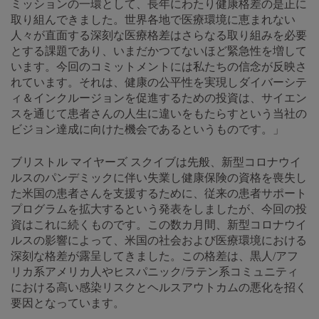
ミッションの一環として、長年にわたり健康格差の是正に
取り組んできました。世界各地で医療環境に恵まれない
人々が直面する深刻な医療格差はさらなる取り組みを必要
とする課題であり、いまだかつてないほど緊急性を増して
います。今回のコミットメントには私たちの信念が反映さ
れています。それは、健康の公平性を実現しダイバーシテ
ィ＆インクルージョンを促進するための投資は、サイエン
スを通じて患者さんの人生に違いをもたらすという当社の
ビジョン達成に向けた機会であるというものです。」
ブリストル マイヤーズ スクイブは先般、新型コロナウイ
ルスのパンデミックに伴い失業し健康保険の資格を喪失し
た米国の患者さんを支援するために、従来の患者サポート
プログラムを拡大するという発表をしましたが、今回の投
資はこれに続くものです。この数カ月間、新型コロナウイ
ルスの影響によって、米国の社会および医療環境における
深刻な格差が露呈してきました。この格差は、黒人/アフ
リカ系アメリカ人やヒスパニック/ラテン系コミュニティ
における高い感染リスクとヘルスアウトカムの悪化を招く
要因となっています。