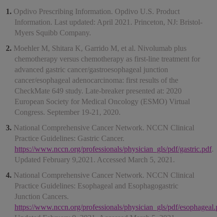
Opdivo Prescribing Information. Opdivo U.S. Product
Information. Last updated: April 2021. Princeton, NJ: Bristol-
Myers Squibb Company.
Moehler M, Shitara K, Garrido M, et al. Nivolumab plus
chemotherapy versus chemotherapy as first-line treatment for
advanced gastric cancer/gastroesophageal junction
cancer/esophageal adenocarcinoma: first results of the
CheckMate 649 study. Late-breaker presented at: 2020
European Society for Medical Oncology (ESMO) Virtual
Congress. September 19-21, 2020.
National Comprehensive Cancer Network. NCCN Clinical
Practice Guidelines: Gastric Cancer.
https://www.nccn.org/professionals/physician_gls/pdf/gastric.pdf
.
Updated February 9,2021. Accessed March 5, 2021.
National Comprehensive Cancer Network. NCCN Clinical
Practice Guidelines: Esophageal and Esophagogastric
Junction Cancers.
https://www.nccn.org/professionals/physician_gls/pdf/esophageal.