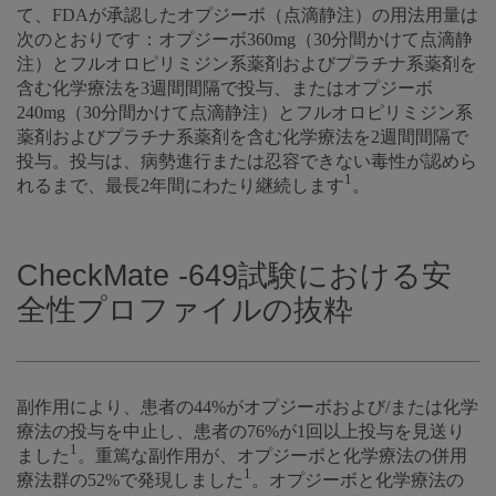
て、FDAが承認したオプジーボ（点滴静注）の用法用量は
次のとおりです：オプジーボ360mg（30分間かけて点滴静
注）とフルオロピリミジン系薬剤およびプラチナ系薬剤を
含む化学療法を3週間間隔で投与、またはオプジーボ
240mg（30分間かけて点滴静注）とフルオロピリミジン系
薬剤およびプラチナ系薬剤を含む化学療法を2週間間隔で
投与。投与は、病勢進行または忍容できない毒性が認めら
1
れるまで、最長2年間にわたり継続します
。
CheckMate -649試験における安
全性プロファイルの抜粋
副作用により、患者の44%がオプジーボおよび/または化学
療法の投与を中止し、患者の76%が1回以上投与を見送り
1
ました
。重篤な副作用が、オプジーボと化学療法の併用
1
療法群の52%で発現しました
。オプジーボと化学療法の