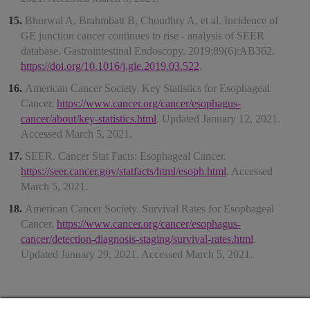
Bhurwal A, Brahmbatt B, Choudhry A, et al. Incidence of
GE junction cancer continues to rise - analysis of SEER
database. Gastrointestinal Endoscopy. 2019;89(6):AB362.
https://doi.org/10.1016/j.gie.2019.03.522
.
American Cancer Society. Key Statistics for Esophageal
Cancer.
https://www.cancer.org/cancer/esophagus-
cancer/about/key-statistics.html
. Updated January 12, 2021.
Accessed March 5, 2021.
SEER. Cancer Stat Facts: Esophageal Cancer.
https://seer.cancer.gov/statfacts/html/esoph.html
. Accessed
March 5, 2021.
American Cancer Society. Survival Rates for Esophageal
Cancer.
https://www.cancer.org/cancer/esophagus-
cancer/detection-diagnosis-staging/survival-rates.html
.
Updated January 29, 2021. Accessed March 5, 2021.