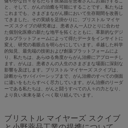
健やかな日々をもたらす医薬品を患者さんにお届けするこ
と、そして、がんの治癒を可能にすることです。私たちは
これまでも、さまざまながん腫において生存期間を改善し
てきました。その実績を足掛かりに、ブリストル マイヤ
ーズ スクイブの研究者は、患者さん一人ひとりに合わせ
た個別化医療の新たな地平を拓くとともに、革新的なデジ
タルプラットフォームによって得たデータをインサイトに
変え、研究の着眼点を明らかにしています。卓越した科学
的知見、最先端の技術および創薬プラットフォームによ
り、私たちは、あらゆる角度からがん治療にアプローチし
ます。がんは、患者さんの人生のさまざまな場面に深刻な
影響を及ぼします。ブリストル マイヤーズ スクイブは、
診断からサバイバーシップまで、がん治療のすべての側面
に違いをもたらすべく尽力しています。がん治療のリーダ
ーである私たちは、がんと闘うすべての人々の力となり、
より良い未来を築くべく取り組んでいます。
ブリストル マイヤーズ スクイブ
と小野薬品工業の提携について