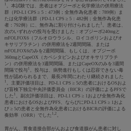
1
。本試験では、患者はオプジーボと化学療法の併用療法
群（PD-L1 CPS ≥ 5：473例；全無作為化患者：789例）ま
たは化学療法群（PD-L1 CPS ≥ 5：482例；全無作為化患
1
者：792例）に、無作為に割り付けられました
。患者は、
次のいずれかの投与を受けました：オプジーボ240mgと
mFOLFOX6（フルオロウラシル、ロイコボリンおよびオ
キサリプラチン）の併用療法を2週間間隔、または
mFOLFOX6のみを2週間間隔、もしくは、オプジーボ
360mgとCapeOX（カペシタビンおよびオキサリプラチ
ン）の併用療法を3週間間隔、またはCapeOXのみを3週間
1
間隔で投与
。投与は、病勢進行もしくは忍容できない毒
性が認められるまで、最長2年間にわたり継続されました
1
。主要評価項目は、PD-L1 CPS ≥ 5の患者におけるOSおよ
び盲検下独立中央評価委員会（BICR）の評価によるPFSで
1
した
。副次評価項目は、PD-L1 CPS ≥ 1および全無作為化
患者におけるOSおよびPFS、ならびにPD-L1 CPS ≥ 1およ
び ≥ 5の患者と全無作為化患者におけるBICRの評価による
1,2
奏効率（ORR）でした
。
胃がん、胃食道接合部がんおよび食道腺がん患者に対し