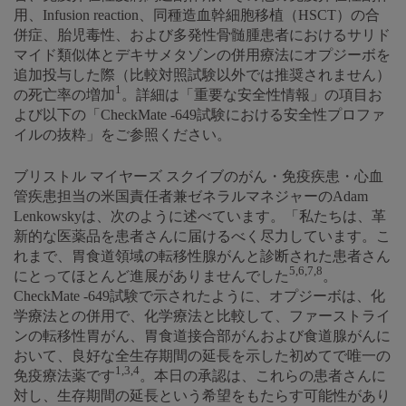
用、Infusion reaction、同種造血幹細胞移植（HSCT）の合
併症、胎児毒性、および多発性骨髄腫患者におけるサリド
マイド類似体とデキサメタゾンの併用療法にオプジーボを
追加投与した際（比較対照試験以外では推奨されません）
1
の死亡率の増加
。詳細は「重要な安全性情報」の項目お
よび以下の「CheckMate -649試験における安全性プロファ
イルの抜粋」をご参照ください。
ブリストル マイヤーズ スクイブのがん・免疫疾患・心血
管疾患担当の米国責任者兼ゼネラルマネジャーのAdam
Lenkowskyは、次のように述べています。「私たちは、革
新的な医薬品を患者さんに届けるべく尽力しています。こ
れまで、胃食道領域の転移性腺がんと診断された患者さん
5,6,7,8
にとってほとんど進展がありませんでした
。
CheckMate -649試験で示されたように、オプジーボは、化
学療法との併用で、化学療法と比較して、ファーストライ
ンの転移性胃がん、胃食道接合部がんおよび食道腺がんに
おいて、良好な全生存期間の延長を示した初めてで唯一の
1,3,4
免疫療法薬です
。本日の承認は、これらの患者さんに
対し、生存期間の延長という希望をもたらす可能性があり