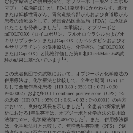
む化学療法との併用療法で、オプジーボ（一般名：ニボル
マブ）（点滴静注）が、PD-L1発現率にかかわらず、進行
または転移性胃がん、胃食道接合部がんおよび食道腺がん
患者の治療薬として、米国食品医薬品局（FDA）に承認さ
1
れたことを発表しました
。本承認は、オプジーボと
mFOLFOX6（ロイコボリン、フルオロウラシルおよびオ
キサリプラチン）またはCapeOX（カペシタビンおよびオ
キサリプラチン）の併用療法を、化学療法（mFOLFOX6
またはCapeOX）と比較評価した第Ⅲ相CheckMate -649試
1,2
験の結果に基づいています
。
この患者集団での試験において、オプジーボと化学療法の
併用療法は、化学療法と比較して、全生存期間（OS）に
対して全無作為化患者（HR 0.80；95% CI：0.71 - 0.90；
P=0.0002）およびPD-L1 combined positive score（CPS）≥5
の患者（HR 0.71；95% CI：0.61 - 0.83；P<0.0001）の両方
1
において、良好な延長を示しました
。全患者の探索的解
析における1年生存率は、オプジーボと化学療法の併用療
2
法群で55%、化学療法群で48%でした
。また、併用療法群
は、化学療法群と比較して、無増悪生存期間（PFS）で病
勢進行または死亡のリスクを有意に低減しました（PD-L1