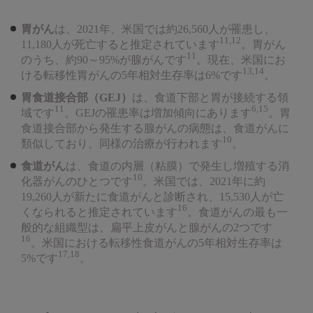
胃がん
は、2021年、米国では約26,560人が罹患し、
11,12
11,180人が死亡すると推定されています
。胃がん
11
のうち、約90～95%が腺がんです
。現在、米国にお
13,14
ける転移性胃がんの5年相対生存率は6%です
。
胃食道接合部（GEJ）
は、食道下部と胃が接続する領
11
6,15
域です
。GEJの罹患率は増加傾向にあります
。胃
食道接合部から発生する腺がんの病態は、食道がんに
10
類似しており、同様の治療が行われます
。
食道がん
は、食道の内層（粘膜）で発生し増殖する消
10
化器がんのひとつです
。米国では、2021年に約
19,260人が新たに食道がんと診断され、15,530人が亡
16
くなられると推定されています
。食道がんの最も一
般的な組織型は、扁平上皮がんと腺がんの2つです
16
。米国における転移性食道がんの5年相対生存率は
17,18
5%です
。