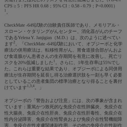
CPS ≥ 5：PFS HR 0.68；95% CI：0.58 - 0.79；P<0.0001）
1
。
CheckMate -649試験の治験責任医師であり、メモリアル・
スローン・ケタリングがんセンター、消化器がんのチーフ
であるYelena Y. Janjigian（M.D.）は、次のように述べてい
2
ます
。「CheckMate -649試験において、オプジーボと化学
療法の併用療法は、転移性胃がん、胃食道接合部がんおよ
び食道腺がん患者さんの生存期間を有意に改善し、死亡リ
1
スクを20%低減しました
。さらに、1年生存率は55%でし
た。これらは重要な結果であり、オプジーボによる同併用
療法が生存期間を延長し得る治療選択肢を一刻も早く必要
としているこの患者集団の標準治療となり得ることを裏付
1,3,4
けています
。」
オプジーボの「警告および注意」には、次の事象が含まれ
ています：重篤かつ致死的な免疫介在性肺臓炎、免疫介在
性大腸炎、免疫介在性肝炎、免疫介在性肝毒性、免疫介在
性内分泌障害、免疫介在性腎炎および免疫介在性腎機能障
害、免疫介在性皮膚関連副作用、その他の免疫介在性副作