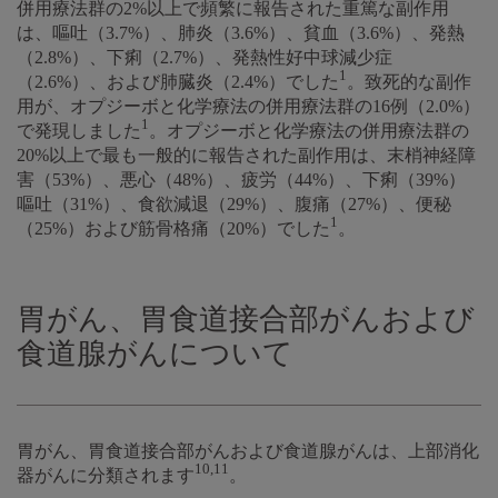
併用療法群の2%以上で頻繁に報告された重篤な副作用
は、嘔吐（3.7%）、肺炎（3.6%）、貧血（3.6%）、発熱
（2.8%）、下痢（2.7%）、発熱性好中球減少症
1
（2.6%）、および肺臓炎（2.4%）でした
。致死的な副作
用が、オプジーボと化学療法の併用療法群の16例（2.0%）
1
で発現しました
。オプジーボと化学療法の併用療法群の
20%以上で最も一般的に報告された副作用は、末梢神経障
害（53%）、悪心（48%）、疲労（44%）、下痢（39%）
嘔吐（31%）、食欲減退（29%）、腹痛（27%）、便秘
1
（25%）および筋骨格痛（20%）でした
。
胃がん、胃食道接合部がんおよび
食道腺がんについて
胃がん、胃食道接合部がんおよび食道腺がんは、上部消化
10,11
器がんに分類されます
。