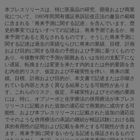
本プレスリリースは、特に医薬品の研究、開発および商業
化について、1995年民間有価証券訴訟改正法の趣旨の範疇
に含まれる「将来予測に関する記述」を含んでいます。歴
史的事実ではないすべての記述は、将来予測であるか、将
来予測であると見なされるものです。そうした将来予測に
関する記述は過去の実績ならびに将来の業績、目標、計画
および目的に関する現在の予想および予測に基づくもので
あり、今後数年間で予測が困難あるいは当社の支配下にな
い遅延、転換または変更を来たす内的または外的要因を含
む内在的リスク、仮定および不確実性を伴い、将来の業
績、目標、計画および目的が、本文書で記述または示唆さ
れている内容と大きく異なる結果となる可能性がありま
す。これらのリスク、仮定、不確実性およびその他の要因
には、特に、オプジーボと化学療法の併用療法が本プレス
リリースに記載された追加の適応症で商業的に成功する可
能性、および本プレスリリースに記載された追加の適応症
でそのような併用療法の承認の継続が検証試験における臨
床的有用性の証明および記載を条件とする可能性が含まれ
ます。将来予測に関するいかなる記述も保証されるもので