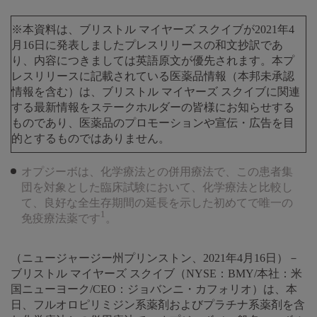
※本資料は、ブリストル マイヤーズ スクイブが2021年4
月16日に発表しましたプレスリリースの和文抄訳であ
り、内容につきましては英語原文が優先されます。本プ
レスリリースに記載されている医薬品情報（本邦未承認
情報を含む）は、ブリストル マイヤーズ スクイブに関連
する最新情報をステークホルダーの皆様にお知らせする
ものであり、医薬品のプロモーションや宣伝・広告を目
的とするものではありません。
オプジーボは、化学療法との併用療法で、この患者集
団を対象とした臨床試験において、化学療法と比較し
て、良好な全生存期間の延長を示した初めてで唯一の
1
免疫療法薬です
。
（ニュージャージー州プリンストン、2021年4月16日）－
ブリストル マイヤーズ スクイブ（NYSE：BMY/本社：米
国ニューヨーク/CEO：ジョバンニ・カフォリオ）は、本
日、フルオロピリミジン系薬剤およびプラチナ系薬剤を含