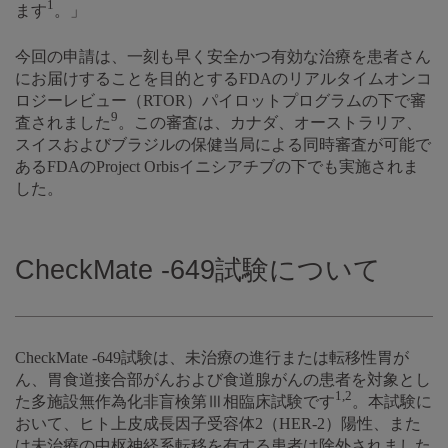
1
ます
。」
今回の申請は、一刻も早く安全かつ有効な治療を患者さん
にお届けすることを目的とするFDAのリアルタイムオンコ
ロジーレビュー（RTOR）パイロットプログラムの下で審
9
査されました
。この審査は、カナダ、オーストラリア、
スイスおよびブラジルの保健当局による同時審査が可能で
あるFDAのProject Orbisイニシアチブの下でも実施されま
した。
CheckMate -649試験について
CheckMate -649試験は、未治療の進行または転移性胃が
ん、胃食道接合部がんおよび食道腺がんの患者を対象とし
1,2
た多施設無作為化非盲検第Ⅲ相臨床試験です
。本試験に
おいて、ヒト上皮成長因子受容体2（HER-2）陽性、また
は未治療の中枢神経系転移を有する患者は除外されました