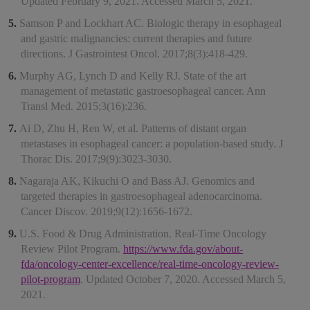
Updated February 9, 2021. Accessed March 5, 2021.
Samson P and Lockhart AC. Biologic therapy in esophageal
and gastric malignancies: current therapies and future
directions. J Gastrointest Oncol. 2017;8(3):418-429.
Murphy AG, Lynch D and Kelly RJ. State of the art
management of metastatic gastroesophageal cancer. Ann
Transl Med. 2015;3(16):236.
Ai D, Zhu H, Ren W, et al. Patterns of distant organ
metastases in esophageal cancer: a population-based study. J
Thorac Dis. 2017;9(9):3023-3030.
Nagaraja AK, Kikuchi O and Bass AJ. Genomics and
targeted therapies in gastroesophageal adenocarcinoma.
Cancer Discov. 2019;9(12):1656-1672.
U.S. Food & Drug Administration. Real-Time Oncology
Review Pilot Program.
https://www.fda.gov/about-
fda/oncology-center-excellence/real-time-oncology-review-
pilot-program
. Updated October 7, 2020. Accessed March 5,
2021.