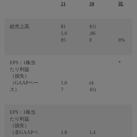
21
20
比
総売上高
$1
$11
1,9
,06
85
8
8%
EPS：1株当
*
たり利益
（損失）
（GAAPベー
1.0
(4.
ス）
7
45)
EPS：1株当
たり利益
（損失）
（非GAAPベ
1.8
1.4