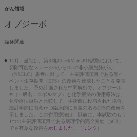
がん領域
オプジーボ
臨床関連
11月、当社は、第III相CheckMate -816試験において、
切除可能なステージIbからIIIaの非小細胞肺がん
（NSCLC）患者に対して、主要評価項目である無イ
ベント生存期間（EFS）の改善を達成したことを発表
しました。予め計画された中間解析で、オプジーボ
®（一般名：ニボルマブ）と化学療法の併用療法は、
化学療法単独と比較して、手術前に投与された場合、
統計学的に有意かつ臨床的に意義のあるEFSの改善を
示しました。この併用療法は、以前に、本試験のもう
1つの主要評価項目である病理学的完全奏効（pCR）
でも有意な改善を
示しました
。（
リンク
）