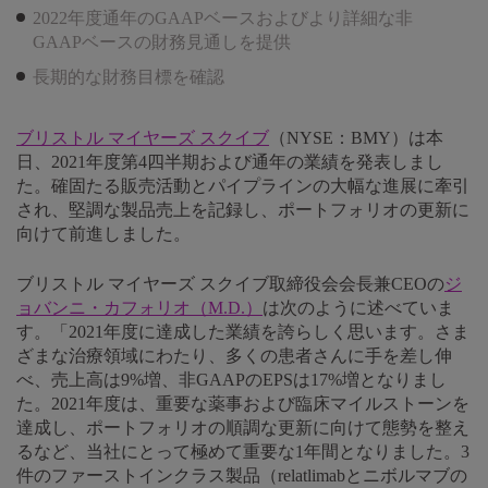
2022年度通年のGAAPベースおよびより詳細な非
GAAPベースの財務見通しを提供
長期的な財務目標を確認
ブリストル マイヤーズ スクイブ
（NYSE：BMY）は本
日、2021年度第4四半期および通年の業績を発表しまし
た。確固たる販売活動とパイプラインの大幅な進展に牽引
され、堅調な製品売上を記録し、ポートフォリオの更新に
向けて前進しました。
ブリストル マイヤーズ スクイブ取締役会会長兼CEOの
ジ
ョバンニ・カフォリオ（M.D.）
は次のように述べていま
す。「2021年度に達成した業績を誇らしく思います。さま
ざまな治療領域にわたり、多くの患者さんに手を差し伸
べ、売上高は9%増、非GAAPのEPSは17%増となりまし
た。2021年度は、重要な薬事および臨床マイルストーンを
達成し、ポートフォリオの順調な更新に向けて態勢を整え
るなど、当社にとって極めて重要な1年間となりました。3
件のファーストインクラス製品（relatlimabとニボルマブの