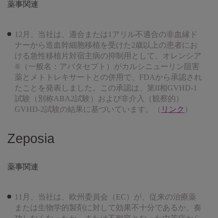
薬事関連
12月、当社は、適合または1アリル不適合の非血縁ド
ナーから造血幹細胞移植を受けた2歳以上の患者にお
ける急性移植片対宿主病の抑制用として、オレンシア
®（一般名：アバタセプト）がカルシニューリン阻害
薬とメトトレキサートとの併用で、FDAから承認され
たことを発表しました。この承認は、第II相GVHD-1
試験（別称ABA2試験）および非介入（観察的）
GVHD-2試験の結果に基づいています。（
リンク
）
Zeposia
薬事関連
11月、当社は、欧州委員会（EC）が、従来の治療薬
または生物学的製剤に対して効果不十分であるか、奏