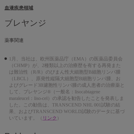
血液疾患領域
ブレヤンジ
薬事関連
1月、当社は、欧州医薬品庁（EMA）の医薬品委員会
（CHMP）が、2種類以上の治療歴を有する再発また
は難治性（R/R）のびまん性大細胞型B細胞リンパ腫
（LBCL）、原発性縦隔大細胞型B細胞リンパ腫、お
よびグレード3B濾胞性リンパ腫の成人患者の治療薬と
して、ブレヤンジ®（一般名：lisocabtagene
maraleucel：liso-cel）の承認を勧告したことを発表しま
した。この勧告は、TRANSCEND NHL 001試験の結
果、およびTRANSCEND WORLD試験のデータに基づ
いています。（
リンク
）