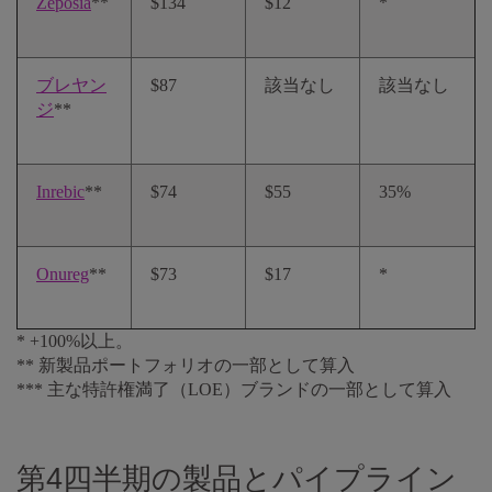
Zeposia
**
$134
$12
*
ブレヤン
$87
該当なし
該当なし
ジ
**
Inrebic
**
$74
$55
35%
Onureg
**
$73
$17
*
* +100%以上。
** 新製品ポートフォリオの一部として算入
*** 主な特許権満了（LOE）ブランドの一部として算入
第4四半期の製品とパイプライン