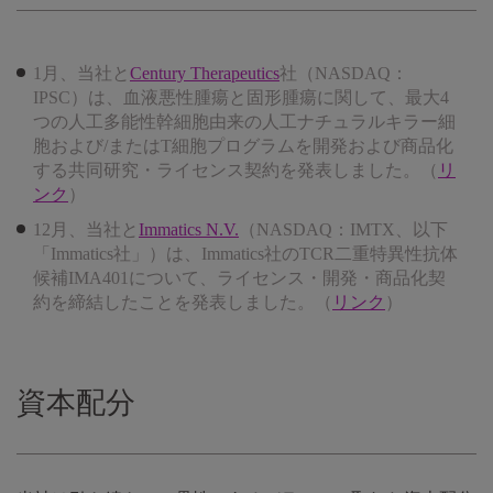
1月、当社と
Century Therapeutics
社（NASDAQ：
IPSC）は、血液悪性腫瘍と固形腫瘍に関して、最大4
つの人工多能性幹細胞由来の人工ナチュラルキラー細
胞および/またはT細胞プログラムを開発および商品化
する共同研究・ライセンス契約を発表しました。（
リ
ンク
）
12月、当社と
Immatics N.V.
（NASDAQ：IMTX、以下
「Immatics社」）は、Immatics社のTCR二重特異性抗体
候補IMA401について、ライセンス・開発・商品化契
約を締結したことを発表しました。（
リンク
）
資本配分