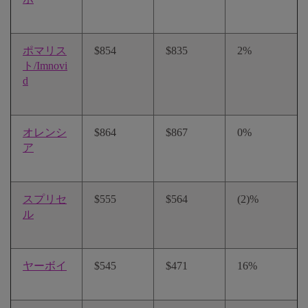
ポマリス
$854
$835
2%
ト/Imnovi
d
オレンシ
$864
$867
0%
ア
スプリセ
$555
$564
(2)%
ル
ヤーボイ
$545
$471
16%