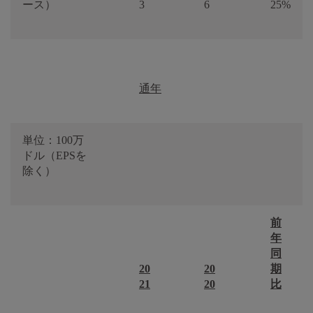
ース）
3
6
25%
通年
単位：100万
ドル（EPSを
除く）
前
年
同
20
20
期
21
20
比