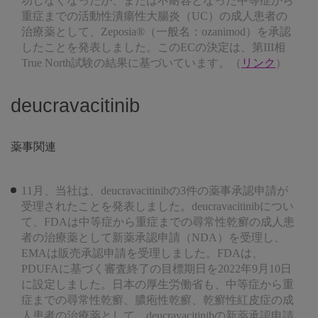
功しなくなったか、または不耐容となった中等症から
重症までの活動性潰瘍性大腸炎（UC）の成人患者の
治療薬として、Zeposia®（一般名：ozanimod）を承認
したことを発表しました。このECの決定は、第III相
True North試験の結果に基づいています。（
リンク
）
deucravacitinib
薬事関連
11月、当社は、deucravacitinibの3件の薬事承認申請が
受理されたことを発表しました。deucravacitinibについ
て、FDAは中等症から重症までの尋常性乾癬の成人患
者の治療薬として新薬承認申請（NDA）を受理し、
EMAは販売承認申請を受理しました。FDAは、
PDUFAに基づく審査終了の目標期日を2022年9月10日
に設定しました。日本の厚生労働省も、中等症から重
症までの尋常性乾癬、膿疱性乾癬、乾癬性紅皮症の成
人患者の治療薬として、deucravacitinibの新薬承認申請