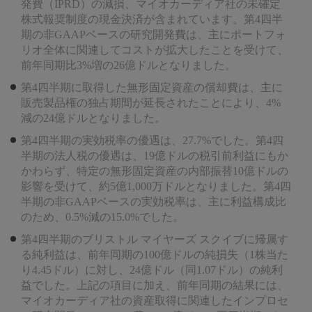
発費（IPRD）の減損、マイオカーディア社の未確定
株式報奨制度の現金決済が含まれています。第4四半
期の非GAAPベースの研究開発費は、主にポートフォ
リオ全体に関連してコストが拡大したことを受けて、
前年同期比3%増の26億ドルとなりました。
第4四半期に取得した無形固定資産の償却費は、主に
販売製品権の独占期間が延長されたことにより、4%
減の24億ドルとなりました。
第4四半期の実効税率の優遇は、27.7%でした。第4四
半期の法人税の優遇は、19億ドルの税引前利益にもか
かわらず、特定の無形固定資産の内部振替10億ドルの
影響を受けて、約5億1,000万ドルとなりました。第4四
半期の非GAAPベースの実効税率は、主に利益構成比
のため、0.5%減の15.0%でした。
第4四半期のブリストル マイヤーズ スクイブに帰属す
る純利益は、前年同期の100億ドルの純損失（1株当た
り4.45ドル）に対し、24億ドル（同1.07ドル）の純利
益でした。上記の項目に加え、前年同期の結果には、
マイオカーディア社の資産取得に関連したインプロセ