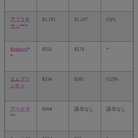
アブラキ
$1,181
$1,247
(5)%
サン
***
Reblozyl
*
$551
$274
*
*
エムプリ
$334
$381
(12)%
シティ
アベクマ
$164
該当なし
該当なし
**