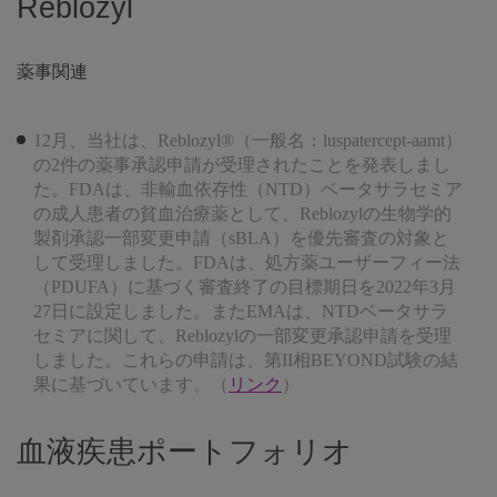
Reblozyl
薬事関連
12月、当社は、Reblozyl®（一般名：luspatercept-aamt）
の2件の薬事承認申請が受理されたことを発表しまし
た。FDAは、非輸血依存性（NTD）ベータサラセミア
の成人患者の貧血治療薬として、Reblozylの生物学的
製剤承認一部変更申請（sBLA）を優先審査の対象と
して受理しました。FDAは、処方薬ユーザーフィー法
（PDUFA）に基づく審査終了の目標期日を2022年3月
27日に設定しました。またEMAは、NTDベータサラ
セミアに関して、Reblozylの一部変更承認申請を受理
しました。これらの申請は、第II相BEYOND試験の結
果に基づいています。（
リンク
）
血液疾患ポートフォリオ