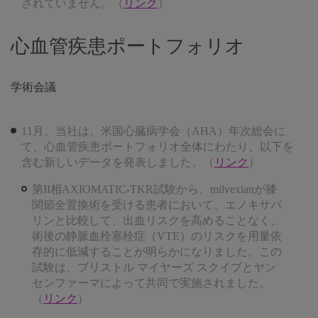
されていません。（
リンク
）
心血管疾患ポートフォリオ
学術会議
11月、当社は、米国心臓病学会（AHA）年次総会に
て、心血管疾患ポートフォリオ全体にわたり、以下を
含む新しいデータを発表しました。（
リンク
）
第II相AXIOMATIC-TKR試験から、milvexianが膝
関節全置換術を受ける患者において、エノキサパ
リンと比較して、出血リスクを高めることなく、
術後の静脈血栓塞栓症（VTE）のリスクを用量依
存的に低減することが明らかになりました。この
試験は、ブリストル マイヤーズ スクイブとヤン
センファーマによって共同で実施されました。
（
リンク
）