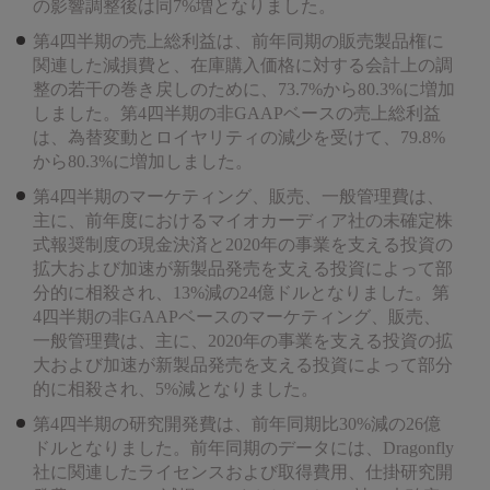
の影響調整後は同7%増となりました。
第4四半期の売上総利益は、前年同期の販売製品権に
関連した減損費と、在庫購入価格に対する会計上の調
整の若干の巻き戻しのために、73.7%から80.3%に増加
しました。第4四半期の非GAAPベースの売上総利益
は、為替変動とロイヤリティの減少を受けて、79.8%
から80.3%に増加しました。
第4四半期のマーケティング、販売、一般管理費は、
主に、前年度におけるマイオカーディア社の未確定株
式報奨制度の現金決済と2020年の事業を支える投資の
拡大および加速が新製品発売を支える投資によって部
分的に相殺され、13%減の24億ドルとなりました。第
4四半期の非GAAPベースのマーケティング、販売、
一般管理費は、主に、2020年の事業を支える投資の拡
大および加速が新製品発売を支える投資によって部分
的に相殺され、5%減となりました。
第4四半期の研究開発費は、前年同期比30%減の26億
ドルとなりました。前年同期のデータには、Dragonfly
社に関連したライセンスおよび取得費用、仕掛研究開