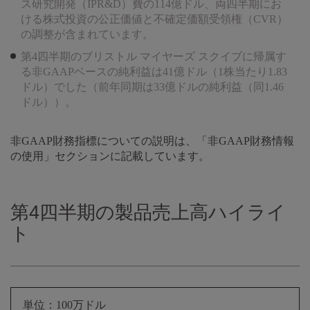
ス研究開発（IPR&D）費の114億ドル、両四半期にお
ける株式投資の公正価値と不確定価額受領権（CVR）
の調整が含まれています。
第4四半期のブリストル マイヤーズ スクイブに帰属す
る非GAAPベースの純利益は41億ドル（1株当たり1.83
ドル）でした（前年同期は33億ドルの純利益（同1.46
ドル））。
非GAAP財務指標についての説明は、「非GAAP財務情報
の使用」セクションに記載しています。
第4四半期の製品売上高ハイライ
ト
単位：100万ドル