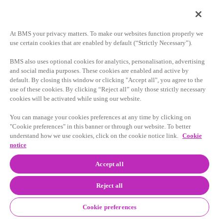
方で約78%
マーケティング、販売、一般管理費と研究開発費から
At BMS your privacy matters. To make our websites function properly we
構成される営業費用がGAAPベースで約10%の減少、
use certain cookies that are enabled by default (“Strictly Necessary”).
非GAAPベースで前年度並み
BMS also uses optional cookies for analytics, personalisation, advertising
実効税率がGAAPベースで24%程度、非GAAPベース
and social media purposes. These cookies are enabled and active by
で16.5%程度
default. By closing this window or clicking "Accept all", you agree to the
use of these cookies. By clicking “Reject all” only those strictly necessary
cookies will be activated while using our website.
2022年の財務見通しには、潜在的な将来の戦略的買収や売
却、あるいは特定および算定されていない項目の影響は含
You can manage your cookies preferences at any time by clicking on
まれていません。2022年の非GAAPベースのEPS見通しに
"Cookie preferences" in this banner or through our website. To better
ついては、「非GAAPに基づく財務情報の使用」で説明し
understand how we use cookies, click on the cookie notice link.
Cookie
ています。この財務見通しは、本プレスリリースに記載さ
notice
れている全ての将来予測等に関する記述に当てはまるリス
Accept all
クと不確実性の影響を受けます。
Reject all
長期的な財務目標を確認
Cookie preferences