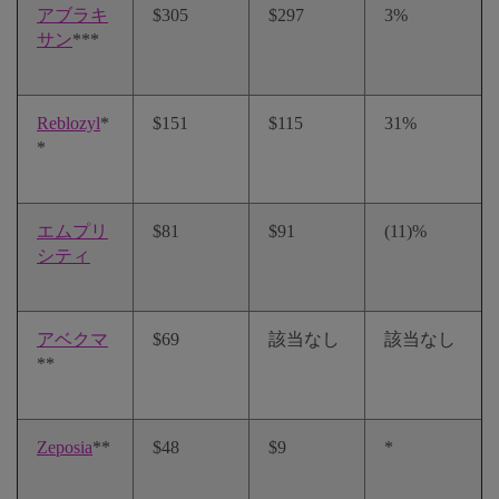
アブラキ
$305
$297
3%
サン
***
Reblozyl
*
$151
$115
31%
*
エムプリ
$81
$91
(11)%
シティ
アベクマ
$69
該当なし
該当なし
**
Zeposia
**
$48
$9
*