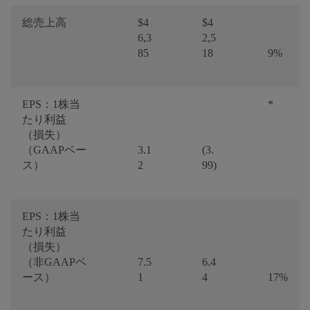
総売上高
$4
$4
6,3
2,5
85
18
9%
EPS：1株当
*
たり利益
（損失）
（GAAPベー
3.1
(3.
ス）
2
99)
EPS：1株当
たり利益
（損失）
（非GAAPベ
7.5
6.4
ース）
1
4
17%