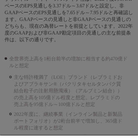
ベースのEPS見通しを3.37ドル～3.67ドルと設定し、非
GAAPベースのEPS見通しを7.65ドル～7.95ドルと再確認し
ます。GAAPベースの見通しと非GAAPベースの見通しの
どちらも、現在の為替レートを前提としています。2022年
度のGAAPおよび非GAAP勘定項目の見通しの主な前提条
件は、以下の通りです。
全世界売上高を1桁台前半の増加に相当する約470億ド
ルと想定
主な特許権満了（LOE）ブランド（レブラミドお
よびアブラキサン®（パクリタキセルタンパク質
結合粒子の注射用懸濁液）（アルブミン結合））
の売上高を105億ドル程度と想定。レブラミドの
売上高を95億ドル～100億ドルと想定
2022年度に、継続事業（インライン製品と新製品
ポートフォリオ）が2桁台前半で増加し、365億ド
ル程度に達すると想定
売上総利益がGAAPベースおよび非GAAPベースの両