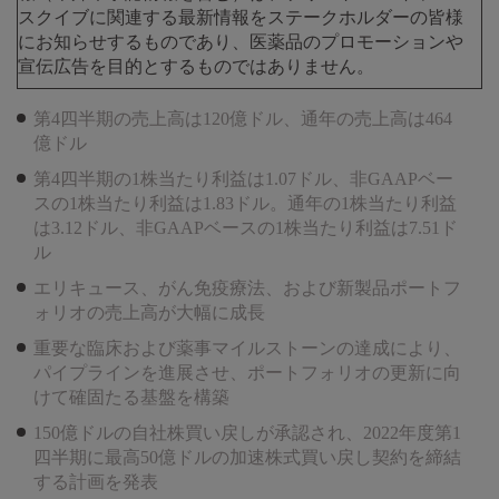
スクイブに関連する最新情報をステークホルダーの皆様
にお知らせするものであり、医薬品のプロモーションや
宣伝広告を目的とするものではありません。
第4四半期の売上高は120億ドル、通年の売上高は464
億ドル
第4四半期の1株当たり利益は1.07ドル、非GAAPベー
スの1株当たり利益は1.83ドル。通年の1株当たり利益
は3.12ドル、非GAAPベースの1株当たり利益は7.51ド
ル
エリキュース、がん免疫療法、および新製品ポートフ
ォリオの売上高が大幅に成長
重要な臨床および薬事マイルストーンの達成により、
パイプラインを進展させ、ポートフォリオの更新に向
けて確固たる基盤を構築
150億ドルの自社株買い戻しが承認され、2022年度第1
四半期に最高50億ドルの加速株式買い戻し契約を締結
する計画を発表