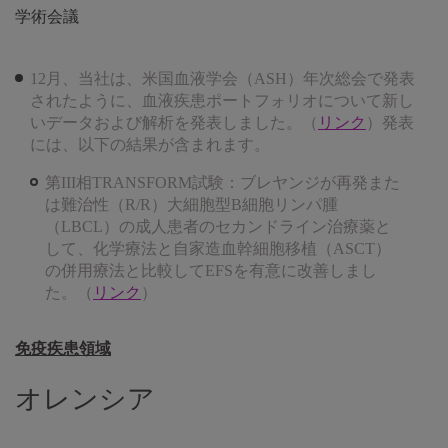
学術会議
12月、当社は、米国血液学会（ASH）年次総会で発表
されたように、血液疾患ポートフォリオについて新し
いデータおよび解析を発表しました。（
リンク
）発表
には、以下の結果が含まれます。
第III相TRANSFORM試験：ブレヤンジが再発また
は難治性（R/R）大細胞型B細胞リンパ腫
（LBCL）の成人患者のセカンドライン治療薬と
して、化学療法と自家造血幹細胞移植（ASCT）
の併用療法と比較してEFSを有意に改善しまし
た。（
リンク
）
免疫疾患領域
オレンシア