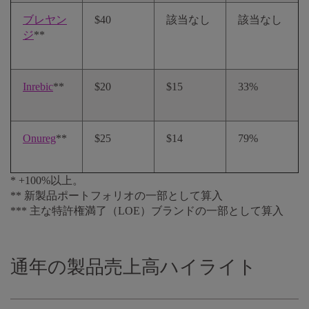
ブレヤン
$40
該当なし
該当なし
ジ
**
Inrebic
**
$20
$15
33%
Onureg
**
$25
$14
79%
* +100%以上。
** 新製品ポートフォリオの一部として算入
*** 主な特許権満了（LOE）ブランドの一部として算入
通年の製品売上高ハイライト