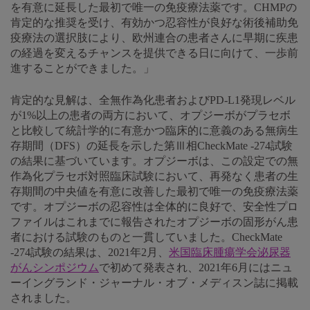
を有意に延長した最初で唯一の免疫療法薬です。CHMPの
肯定的な推奨を受け、有効かつ忍容性が良好な術後補助免
疫療法の選択肢により、欧州連合の患者さんに早期に疾患
の経過を変えるチャンスを提供できる日に向けて、一歩前
進することができました。」
肯定的な見解は、全無作為化患者およびPD-L1発現レベル
が1%以上の患者の両方において、オプジーボがプラセボ
と比較して統計学的に有意かつ臨床的に意義のある無病生
存期間（DFS）の延長を示した第Ⅲ相CheckMate -274試験
の結果に基づいています。オプジーボは、この設定での無
作為化プラセボ対照臨床試験において、再発なく患者の生
存期間の中央値を有意に改善した最初で唯一の免疫療法薬
です。オプジーボの忍容性は全体的に良好で、安全性プロ
ファイルはこれまでに報告されたオプジーボの固形がん患
者における試験のものと一貫していました。CheckMate
-274試験の結果は、2021年2月、
米国臨床腫瘍学会泌尿器
がんシンポジウム
で初めて発表され、2021年6月にはニュ
ーイングランド・ジャーナル・オブ・メディスン誌に掲載
されました。