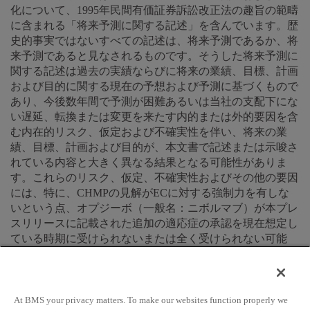
化について、1995年民間有価証券訴訟改正法の趣旨の範疇
に含まれる「将来予測に関する記述」を含んでいます。歴
史的事実ではないすべての記述は、将来予測であるか、将
来予測であると見なされるものです。そうした将来予測に
関する記述は過去の実績ならびに将来の業績、目標、計画
および目的に関する現在の予想および予測に基づくもので
あり、今後数年間で予測が困難あるいは当社の支配下にな
い遅延、転換または変更を来たす内的または外的要因を含
む内在的リスク、仮定および不確実性を伴い、将来の業
績、目標、計画および目的が、本文書で記述または示唆さ
れている内容と大きく異なる結果となる可能性がありま
す。これらのリスク、仮定、不確実性およびその他の要因
には、特に、CHMPの見解がECに対する強制力を有しな
いという点、オプジーボ（一般名：ニボルマブ）が本プレ
スリリースに記載された追加の適応症の承認を現在想定し
ている時期に受けられないまたは全く受けられない可能
性、販売承認が得られた場合にその使用が著しく制限され
る可能性、また承認された場合でも、そのような製品候補
が本プレスリリースに記載された追加の適応症で商業的に
成功するかどうかは不明であるという点が含まれていま
At BMS your privacy matters. To make our websites function properly we