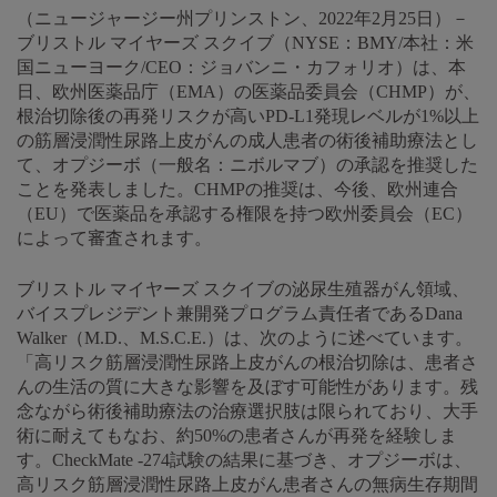
（ニュージャージー州プリンストン、2022年2月25日）－
ブリストル マイヤーズ スクイブ（NYSE：BMY/本社：米
国ニューヨーク/CEO：ジョバンニ・カフォリオ）は、本
日、欧州医薬品庁（EMA）の医薬品委員会（CHMP）が、
根治切除後の再発リスクが高いPD-L1発現レベルが1%以上
の筋層浸潤性尿路上皮がんの成人患者の術後補助療法とし
て、オプジーボ（一般名：ニボルマブ）の承認を推奨した
ことを発表しました。CHMPの推奨は、今後、欧州連合
（EU）で医薬品を承認する権限を持つ欧州委員会（EC）
によって審査されます。
ブリストル マイヤーズ スクイブの泌尿生殖器がん領域、
バイスプレジデント兼開発プログラム責任者であるDana
Walker（M.D.、M.S.C.E.）は、次のように述べています。
「高リスク筋層浸潤性尿路上皮がんの根治切除は、患者さ
んの生活の質に大きな影響を及ぼす可能性があります。残
念ながら術後補助療法の治療選択肢は限られており、大手
術に耐えてもなお、約50%の患者さんが再発を経験しま
す。CheckMate -274試験の結果に基づき、オプジーボは、
高リスク筋層浸潤性尿路上皮がん患者さんの無病生存期間