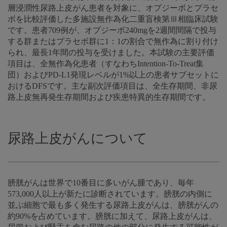
層浸潤性尿路上皮がん患者を対象に、オプジーボとプラセ
ボを比較評価した多施設無作為化二重盲検第Ⅲ相臨床試験
です。患者709例が、オプジーボ240mgを2週間間隔で投与
する群またはプラセボ群に1：1の割合で無作為に割り付け
られ、最長1年間の投与を受けました。本試験の主要評価
項目は、全無作為化患者（すなわちIntention-To-Treat集
団）およびPD-L1発現レベルが1%以上の患者サブセットに
おけるDFSです。主な副次評価項目は、全生存期間、非尿
路上皮無再発生存期間および疾患特異的生存期間です。
尿路上皮がんについて
膀胱がんは世界で10番目に多いがん腫であり、毎年
573,000人以上が新たに診断されています。膀胱の内側に
並ぶ細胞で最も多く発生する尿路上皮がんは、膀胱がんの
約90%を占めています。膀胱に加えて、尿路上皮がんは、