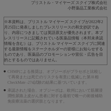
ブリストル・マイヤーズ スクイブ株式会社
小野薬品工業株式会社
※本資料は、ブリストル マイヤーズ スクイブが2022年2
月25日に発表しましたプレスリリースの和文抄訳であ
り、内容につきましては英語原文が優先されます。本プ
レスリリースに記載されている医薬品情報（本邦未承認
情報を含む）は、ブリストル マイヤーズ スクイブに関連
する最新情報をステークホルダーの皆様にお知らせする
ものであり、医薬品のプロモーションや宣伝・広告を目
的とするものではありません。
CHMPによる推奨は、オプジーボがプラセボと比較し
て再発または死亡のリスクを有意に低減した第Ⅲ相
CheckMate -274試験の結果に基づいています。
承認された場合、オプジーボは、欧州において筋層浸
潤性尿路上皮がん患者に対する最初で唯一の術後補助
免疫療法薬の選択肢となります。