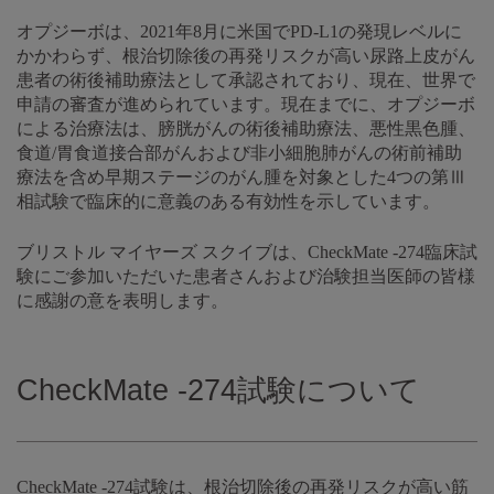
オプジーボは、2021年8月に米国でPD-L1の発現レベルに
かかわらず、根治切除後の再発リスクが高い尿路上皮がん
患者の術後補助療法として承認されており、現在、世界で
申請の審査が進められています。現在までに、オプジーボ
による治療法は、膀胱がんの術後補助療法、悪性黒色腫、
食道/胃食道接合部がんおよび非小細胞肺がんの術前補助
療法を含め早期ステージのがん腫を対象とした4つの第Ⅲ
相試験で臨床的に意義のある有効性を示しています。
ブリストル マイヤーズ スクイブは、CheckMate -274臨床試
験にご参加いただいた患者さんおよび治験担当医師の皆様
に感謝の意を表明します。
CheckMate -274試験について
CheckMate -274試験は、根治切除後の再発リスクが高い筋