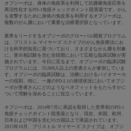
オプジーボは、身体の免疫系を利用して抗腫瘍免疫応答を
再活性化するPD-1免疫チェックポイント阻害薬です。がん
を攻撃するために身体の免疫系を利用するオプジーボは、
複数のがん腫において重要な治療選択肢となっています。
業界をリードするオプジーボのグローバル開発プログラム
は、ブリストル マイヤーズ スクイブのがん免疫療法にお
ける科学的知見に基づいており、さまざまながん腫を対象
に、第Ⅲ相試験を含む全段階において広範な臨床試験が実
施されています。今日に至るまで、オプジーボの臨床試験
プログラムには、35,000人以上の患者さんが参加していま
す。オプジーボの臨床試験は、治療におけるバイオマーカ
ーの役割、特に、一連のPD-L1の発現状況においてオプジ
ーボが患者さんにどのようなベネフィットをもたらすかに
ついて理解を深めることに役立っています。
オプジーボは、2014年7月に承認を取得した世界初のPD-1
免疫チェックポイント阻害薬となり、現在、米国、欧州、
日本および中国を含む65カ国以上で承認されています。
2015年10月、ブリストル マイヤーズ スクイブは、オプジ