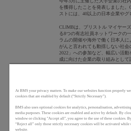
今年3月に主催した大手企業の社
を獲得したことを発表しました。O
ストには、40以上の日本企業やグ
CLIMBは、ブリストル マイヤ
る8つの有志社員ネットワークの一
ラムの開催や海外で働く日本人に
がんと言われても動揺しない社会の実現
2022」への参加など、幅広い活動
成に向けた企業の取り組みとして
ブリストル マイヤーズ スクイ
考え方、性格の多様性を受け入れ
が自分らしく組織に参加・貢献で
At BMS your privacy matters. To make our websites function properly we 
り組んでいます。
cookies that are enabled by default (“Strictly Necessary”).
BMS also uses optional cookies for analytics, personalisation, advertisin
media purposes. These cookies are enabled and active by default. By clos
ブリストル マイ
window or clicking "Accept all", you agree to the use of these cookies. B
“Reject all” only those strictly necessary cookies will be activated while
website.