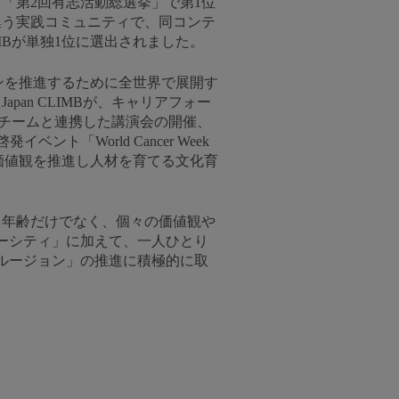
「第2回有志活動総選挙」で第1位
が集う実践コミュニティで、同コンテ
MBが単独1位に選出されました。
ョンを推進するために全世界で展開す
an CLIMBが、キャリアフォー
Bチームと連携した講演会の開催、
「World Cancer Week
要な価値観を推進し人材を育てる文化育
、年齢だけでなく、個々の価値観や
ーシティ」に加えて、一人ひとり
ルージョン」の推進に積極的に取