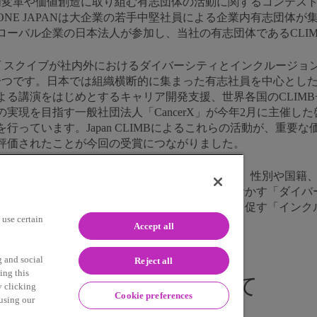
内変革や価値創造に取り組む有志団体の活動に関するコンテスト
NE JAPANは大企業の若手中堅社員による企業内有志団体
ローバル企業の日本法人が参加し、当社の有志団体であるCLI
ーズ スクイブが社内外におけるダイバーシティとインクルージ
つです。日本では組織横断的に集まった有志社員を中心としたJap
よる講演をはじめとするキャリア開発支援、世界各国のCLIM
を目指す一般社団法人「CancerX」が今年2月に主催した啓発イベント
を行っています。Japan CLIMBによるこれらの活動が、重
評価されたことが今回の受賞につながりました。
ブは、人材こそが最大の財産であるとの考えのもと、性別や国籍
ることを重視しています。一人ひとりの人材を活かす「ダイバ
きる機会を提供し、イノベーションや相互成長を促す「インク
use certain
Accept all
g and social
Reject all
ing this
ヤーズ スクイブについて
y clicking
Cookie preferences
 using our