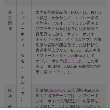
薬
オ
米国食品医薬品局（FDA）は、PD-L1
事
プ
の状態にかかわらず、オプジーボ点
関
ジ
滴静注とフルオロピリミジン系およ
連
ー
びプラチナ系薬剤を含む化学療法の
ボ
併用療法に加え、オプジーボとヤー
®
ボイ®（一般名：イピリムマブ）の併
（
用療法切除不能な進行または転移性
一
食道扁平上皮がん（ESCC）成人患者
般
のファーストライン治療薬として、
名
オプジーボを
承認しました
。この承
：
認は、第III相CheckMate -648試験の結
ニ
果に基づいています。
ボ
ル
マ
臨
第III相
CheckMate -227
試験のPart1の5
ブ
床
年間の追跡データでは、オプジーボ
）
・
とヤーボイの併用療法が、化学療法
研
と比較して、PD-L1発現レベルにかか