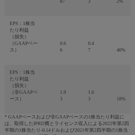
87
3
2%
EPS：1株当
たり利益
（損失）
（GAAPベー
0.6
0.4
ス）
6
7
40%
EPS：1株当
たり利益
（損失）
（非GAAPベ
1.9
1.6
ース）
3
3
18%
* GAAPベースおよび非GAAPベースの1株当たり利益に
は、取得したIPRD費とライセンス収入による2022年第2四
半期の1株当たり-0.14ドルおよび2021年第2四半期の1株当