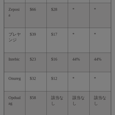
Zeposi
$66
$28
*
*
a
ブレヤ
$39
$17
*
*
ンジ
Inrebic
$23
$16
44%
44%
Onureg
$32
$12
*
*
Opdual
$58
該当な
該当な
該当な
ag
し
し
し