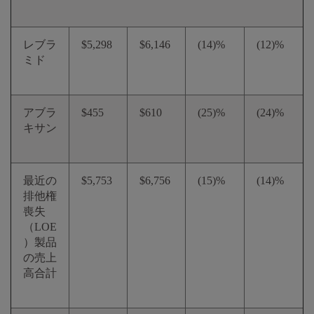
レブラ
$5,298
$6,146
(14)%
(12)%
ミド
アブラ
$455
$610
(25)%
(24)%
キサン
最近の
$5,753
$6,756
(15)%
(14)%
排他権
喪失
（LOE
）製品
の売上
高合計