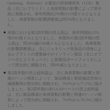
Opdualag、Reblozyl）が最近の排他権喪失（LOE）製
品（主にレブラミド）と為替変動の影響によって部分
的に相殺され、前年同期比2%増の119億ドルとなりま
した。為替変動の影響調整後は同5%増となりまし
た。
米国における第2四半期の売上高は、前年同期比12%
増の83億ドルとなりました。米国外の第2四半期の売
上高は、同16%減の36億ドルとなりました。為替変動
の影響調整後は、主にジェネリック医薬品の浸食によ
るレブラミドの需要縮小がインライン製品（主にオプ
ジーボとエリキュース）と新製品ポートフォリオによ
って部分的に相殺され、同8%減となりました。
第2四半期の売上総利益は、主に為替変動の影響と関
連のヘッジ精算によって、製品構成と製造施設売却の
減損費用が部分的に相殺され、79.0%から77.1%に減少
しました。第2四半期の非GAAPベースの売上総利益
は、主に製品構成が為替変動の影響と関連のヘッジ精
算によって部分的に相殺され、79.8%から78.3%に減少
しました。