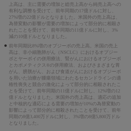
上高は、主に需要の増加と総売上高から純売上高への
有利な調整を受けて、前年同期の17億ドルに対し、
27%増の22億ドルとなりました。米国外の売上高は、
為替変動の影響が需要の増加によって部分的に相殺さ
れたことを受けて、前年同期の11億ドルに対し、3%
減の10億ドルとなりました。
前年同期比8%増のオプジーボの売上高。米国の売上
高は、非小細胞肺がん（NSCLC）におけるオプジー
ボとヤーボイの併用療法、腎がんにおけるオプジーボ
とカボメティクス®の併用療法、およびさまざまな胃
がん、膀胱がん、および食道がんにおけるオプジーボ
を用いた治療が腫瘍領域にわたるセカンドラインの適
格性喪失と競合の激化によって部分的に相殺されたこ
とを受けて、前年同期の11億ドルに対し、12%増の12
億ドルとなりました。米国外の売上高は、適応の追加
と中核的な適応による需要の増加が10%の為替変動の
影響によって部分的に相殺されたことを受けて、前年
同期の8億3,400万ドルに対し、3%増の8億5,800万ドル
となりました。