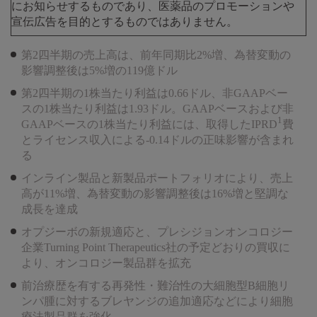
にお知らせするものであり、医薬品のプロモーションや
宣伝広告を目的とするものではありません。
第2四半期の売上高は、前年同期比2%増、為替変動の
影響調整後は5%増の119億ドル
第2四半期の1株当たり利益は0.66ドル、非GAAPベー
スの1株当たり利益は1.93ドル。GAAPベースおよび非
1
GAAPベースの1株当たり利益には、取得したIPRD
費
とライセンス収入による-0.14ドルの正味影響が含まれ
る
インライン製品と新製品ポートフォリオにより、売上
高が11%増、為替変動の影響調整後は16%増と堅調な
成長を達成
オプジーボの新規適応と、プレシジョンオンコロジー
企業Turning Point Therapeutics社の予定どおりの買収に
より、オンコロジー製品群を拡充
前治療歴を有する再発性・難治性の大細胞型B細胞リ
ンパ腫に対するブレヤンジの追加適応などにより細胞
療法製品群を強化