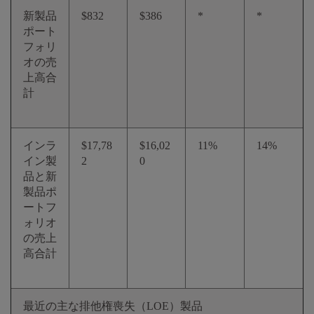
新製品
$832
$386
*
*
ポート
フォリ
オの売
上高合
計
インラ
$17,78
$16,02
11%
14%
イン製
2
0
品と新
製品ポ
ートフ
ォリオ
の売上
高合計
最近の主な排他権喪失（LOE）製品