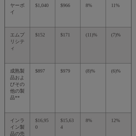
ヤーボ
$1,040
$966
8%
11%
イ
エムプ
$152
$171
(11)%
(7)%
リシテ
ィ
成熟製
$897
$979
(8)%
(6)%
品およ
びその
他の製
品**
インラ
$16,95
$15,63
8%
12%
イン製
0
4
品の売