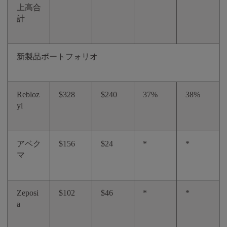
上高合
計
新製品ポートフォリオ
Rebloz
$328
$240
37%
38%
yl
アベク
$156
$24
*
*
マ
Zeposi
$102
$46
*
*
a