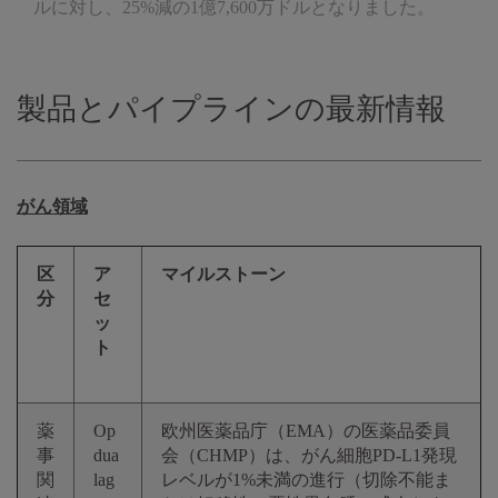
ルに対し、25%減の1億7,600万ドルとなりました。
製品とパイプラインの最新情報
がん領域
区
ア
マイルストーン
分
セ
ッ
ト
薬
Op
欧州医薬品庁（EMA）の医薬品委員
事
dua
会（CHMP）は、がん細胞PD-L1発現
関
lag
レベルが1%未満の進行（切除不能ま