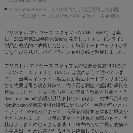
2022年のGAAPベースの1株当たり利益見通しを調整
し、非GAAPベースの1株当たり利益見通しを再確認
ブリストル マイヤーズ スクイブ（NYSE：BMY）は本
日、2022年第2四半期の業績を発表しました。インライン
製品が継続的に成長したほか、新製品ポートフォリオが着
実な伸びを見せ、パイプラインも引き続き進展しました。
ブリストル マイヤーズ スクイブ取締役会会長兼CEOのジ
ョバンニ・カフォリオ（M.D.）は次のように述べていま
す。「当期もインライン製品と新製品ポートフォリオに対
する需要は引き続き好調で、売上高と利益の堅調な成長を
達成しました。中等症から重症の尋常性乾癬を対象とする
deucravacitinibの承認が見込まれているほか、次世代抗血栓
薬milvexianが第III相開発段階に進むなど、事業の勢いとパ
イプラインの強みによって、成長を維持する大きな機会が
もたらされました。財務の健全性と社員の貢献のもと、当
社はより多くの患者さんを助け、株主のために長期的価値
を生み出すための確固たる基盤を確保しています。」