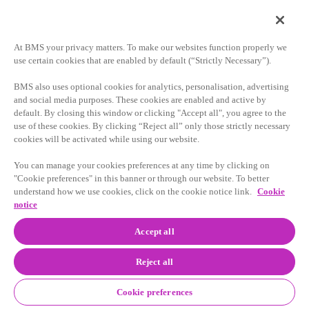
究
わらず、転移性非小細胞肺がん
（mNSCLC）患者のファーストライ
ン治療において長期の持続的な生存
At BMS your privacy matters. To make our websites function properly we
アウトカムを示しました。オプジー
use certain cookies that are enabled by default (“Strictly Necessary”).
ボとヤーボイの併用療法は、化学療
法と比較して、主要評価項目の患者
BMS also uses optional cookies for analytics, personalisation, advertising
群において、2倍近い全生存率を示し
and social media purposes. These cookies are enabled and active by
ました。
default. By closing this window or clicking "Accept all", you agree to the
use of these cookies. By clicking “Reject all” only those strictly necessary
cookies will be activated while using our website.
第III相
CheckMate -9LA
試験の3年間の
You can manage your cookies preferences at any time by clicking on
追跡調査の結果は、化学療法2サイク
"Cookie preferences" in this banner or through our website. To better
understand how we use cookies, click on the cookie notice link.
Cookie
ルを追加したオプジーボとヤーボイ
notice
の併用療法が、化学療法4サイクルと
比較して、未治療の転移性非小細胞
Accept all
肺がん（mNSCLC）患者において長
期の持続的な生存ベネフィットを示
Reject all
しました。
Cookie preferences