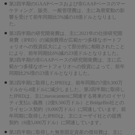
第2四半期のGAAPベースおよび非GAAPベースのマー
ケティング、販売、一般管理費は、主に為替変動の影
響を受けて前年同期比5%減の18億ドルとなりまし
た。
第2四半期の研究開発費は、主に2021年の仕掛研究開
発費（IPRD）の減損費用が広範かつ多様なポートフ
ォリオへの投資拡大によって部分的に相殺されたこと
により、前年同期比6%減の23億ドルとなりました。
第2四半期の非GAAPベースの研究開発費は、主に広
範かつ多様なポートフォリオへの投資によって、前年
同期比2%増の23億ドルとなりました。
第2四半期に取得したIPRDは、前年同期の7億9,300万
ドルから4億ドルに減少しました。第2四半期に取得し
たIPRDは、主にmavacamtenに関連する将来のロイヤリ
ティ支払い義務（2億9,500万ドル）とBridgeBio社との
ライセンス契約（9,000万ドル）に関連しています。前
年同期に取得したIPRDは、主にエーザイ社との提携
契約（6億5,000万ドル）に関連しています。
第2四半期に取得した無形固定資産の償却費は、主に