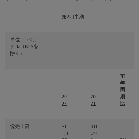
第2四半期
単位：100万
ドル（EPSを
除く）
前
年
同
20
20
期
22
21
比
総売上高
$1
$11
1,8
,70