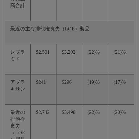
高合計
最近の主な排他権喪失（LOE）製品
レブラ
$2,501
$3,202
(22)%
(21)%
ミド
アブラ
$241
$296
(19)%
(17)%
キサン
最近の
$2,742
$3,498
(22)%
(20)%
排他権
喪失
（LOE