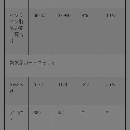
インラ
$8,663
$7,980
9%
13%
イン製
品の売
上高合
計
新製品ポートフォリオ
Rebloz
$172
$128
34%
36%
yl
アベク
$89
$24
*
*
マ