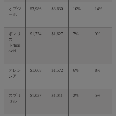
オプジ
$3,986
$3,630
10%
14%
ーボ
ポマリ
$1,734
$1,627
7%
9%
ス
ト/Imn
ovid
オレン
$1,668
$1,572
6%
8%
シア
スプリ
$1,027
$1,011
2%
5%
セル