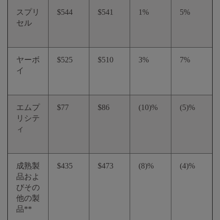
スプリ
$544
$541
1%
5%
セル
ヤーボ
$525
$510
3%
7%
イ
エムプ
$77
$86
(10)%
(5)%
リシテ
ィ
成熟製
$435
$473
(8)%
(4)%
品およ
びその
他の製
品**