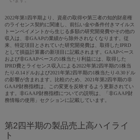
います。
2022年第1四半期より、資産の取得や第三者の知的財産権
のライセンス契約に関連し、前払い金や条件付きマイルス
トーンペイメントから生じる多額の研究開発費やその他の
収入は、非GAAPの業績から除外されなくなります。従
来、特定項目とされていた研究開発費は、取得したIPRD
として損益計算書の新項目に記載されます。GAAPベース
および非GAAPベースの1株当たり利益には、取得した
IPRD費とライセンス収入による2022年第2四半期の1株当
たり-0.14ドルおよび2021年第2四半期の1株当たり-0.30ドル
の影響が含まれます。比較のため、2021年第2四半期の非
GAAP財務指標は、この変更を反映するよう更新されてい
ます。非GAAP財務指標についての説明は、「非GAAP財
務情報の使用」セクションに記載しています。
第2四半期の製品売上高ハイライ
ト