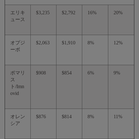
エリキ
$3,235
$2,792
16%
20%
ュース
オプジ
$2,063
$1,910
8%
12%
ーボ
ポマリ
$908
$854
6%
9%
ス
ト/Imn
ovid
オレン
$876
$814
8%
11%
シア