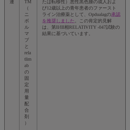
連
TM
たは転移性）悪性黒色腫の成人およ
（
び12歳以上の青年患者のファースト
ニ
ライン治療薬として、Opdualagの
承認
ボ
を推奨しました
。この肯定的見解
ル
は、第II/III相RELATIVITY -047試験の
マ
結果に基づいています。
ブ
と
rela
tlim
ab
の
固
定
用
量
配
合
剤
）