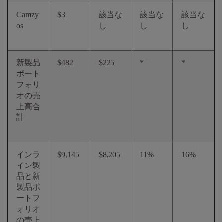
Camzy
$3
該当な
該当な
該当な
os
し
し
し
新製品
$482
$225
*
*
ポート
フォリ
オの売
上高合
計
インラ
$9,145
$8,205
11%
16%
イン製
品と新
製品ポ
ートフ
ォリオ
の売上