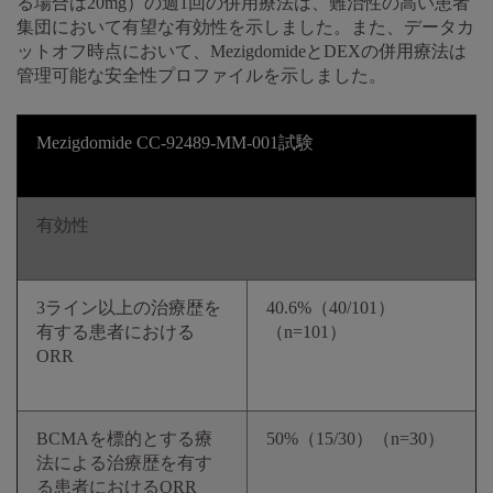
る場合は20mg）の週1回の併用療法は、難治性の高い患者
集団において有望な有効性を示しました。また、データカ
ットオフ時点において、MezigdomideとDEXの併用療法は
管理可能な安全性プロファイルを示しました。
Mezigdomide CC-92489-MM-001試験
有効性
3ライン以上の治療歴を
40.6%（40/101）
有する患者における
（n=101）
ORR
BCMAを標的とする療
50%（15/30）（n=30）
法による治療歴を有す
る患者におけるORR