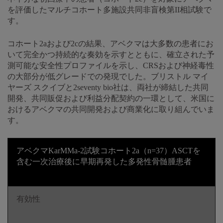
を評価したマルチコホート多施設共同非盲検第II相試験で
す。
コホート2aおよび2cの結果、アベクマは大多数の患者にお
いて完全かつ持続的な奏効を示すとともに、確立された予
測可能な安全性プロファイルを示し、CRSおよび神経毒性
の大部分が低グレードでの発現でした。ブリストル マイ
ヤーズ スクイブと2seventy bio社は、両社が締結した共同
開発、共同販促および利益分配契約の一環として、米国に
おけるアベクマの共同開発および商業化に取り組んでいま
す。
アベクマKarMMa-2試験コホート2a（n=37）ASCTを
含む一次治療後に早期再発した多発性骨髄腫患者
有効性