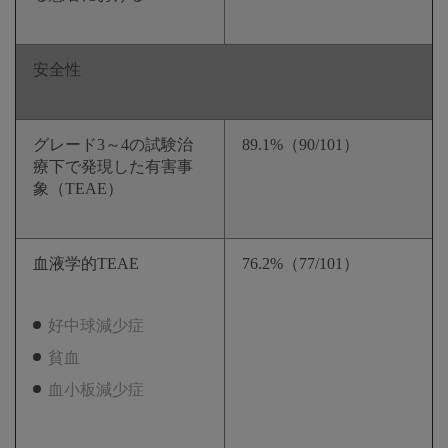
安全性
グレード3～4の試験治
89.1%（90/101）
療下で発現した有害事
象（TEAE）
血液学的TEAE
76.2%（77/101）
好中球減少症
貧血
血小板減少症