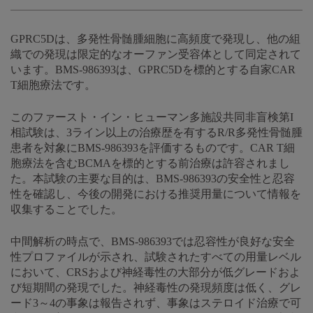
GPRC5Dは、多発性骨髄腫細胞に高頻度で発現し、他の組
織での発現は限定的なオーファン受容体として同定されて
います。BMS-986393は、GPRC5Dを標的とする自家CAR
T細胞療法です。
このファースト・イン・ヒューマン多施設共同非盲検第I
相試験は、3ライン以上の治療歴を有するR/R多発性骨髄腫
患者を対象にBMS-986393を評価するものです。CAR T細
胞療法を含むBCMAを標的とする前治療は許容されまし
た。本試験の主要な目的は、BMS-986393の安全性と忍容
性を確認し、今後の開発における推奨用量について情報を
収集することでした。
中間解析の時点で、BMS-986393では忍容性が良好な安全
性プロファイルが示され、試験されたすべての用量レベル
において、CRSおよび神経毒性の大部分が低グレードおよ
び短期間の発現でした。神経毒性の発現頻度は低く、グレ
ード3～4の事象は報告されず、事象はステロイド治療で可