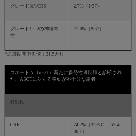
グレード3のCRS
2.7%（1/37）
グレード1～2の神経毒
21.6%（8/37）
性
*追跡期間中央値：21.5カ月
コホート2c（n=31）新たに多発性骨髄腫と診断され
た、ASCTに対する奏効が不十分な患者
有効性
CRR
74.2%（95% CI：55.4-
88.1）