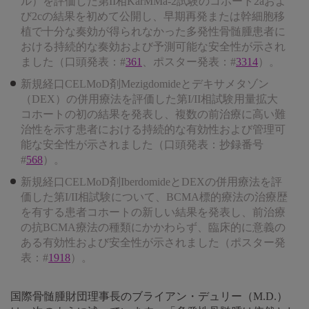
ル）を評価した第II相KarMMa-2試験のコホート2aおよ
び2cの結果を初めて公開し、早期再発または幹細胞移
植で十分な奏効が得られなかった多発性骨髄腫患者に
おける持続的な奏効および予測可能な安全性が示され
ました（口頭発表：#
361
、ポスター発表：#
3314
）。
新規経口CELMoD剤Mezigdomideとデキサメタゾン
（DEX）の併用療法を評価した第I/II相試験用量拡大
コホートの初の結果を発表し、複数の前治療に高い難
治性を示す患者における持続的な有効性および管理可
能な安全性が示されました（口頭発表：抄録番号
#
568
）。
新規経口CELMoD剤IberdomideとDEXの併用療法を評
価した第I/II相試験について、BCMA標的療法の治療歴
を有する患者コホートの新しい結果を発表し、前治療
の抗BCMA療法の種類にかかわらず、臨床的に意義の
ある有効性および安全性が示されました（ポスター発
表：#
1918
）。
国際骨髄腫財団理事長のブライアン・デュリー（M.D.）