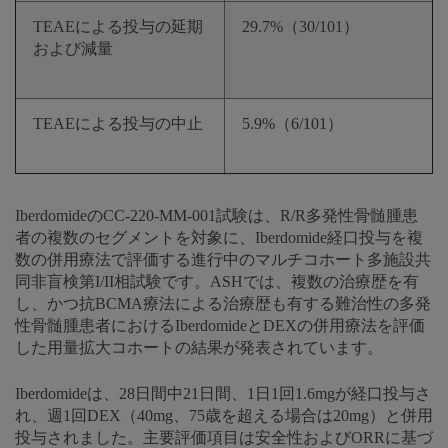
TEAEによる投与の延期
29.7%（30/101）
および減量
TEAEによる投与の中止
5.9%（6/101）
IberdomideのCC-220-MM-001試験は、R/R多発性骨髄腫患
者の複数のセグメントを対象に、Iberdomide経口投与を複
数の併用療法で評価する進行中のマルチコホート多施設共
同非盲検第I/II相試験です。ASHでは、複数の治療歴を有
し、かつ抗BCMA療法による治療歴も有する難治性の多発
性骨髄腫患者におけるIberdomideとDEXの併用療法を評価
した用量拡大コホートの結果が発表されています。
Iberdomideは、28日間中21日間、1日1回1.6mgが経口投与さ
れ、週1回DEX（40mg、75歳を超える場合は20mg）と併用
投与されました。主要評価項目は安全性およびORRに基づ