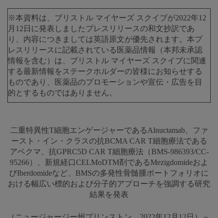
※本資料は、ブリストル マイヤーズ スクイブが2022年12
月12日に発表しましたプレスリリースの和文抄訳であ
り、内容につきましては英語原文が優先されます。本プ
レスリリースに記載されている医薬品情報（本邦未承認
情報を含む）は、ブリストル マイヤーズ スクイブに関連
する最新情報をステークホルダーの皆様にお知らせする
ものであり、医薬品のプロモーションや宣伝・広告を目
的とするものではありません。
二重特異性T細胞エンゲージャーであるAlnuctamab、ファ
ースト・イン・クラスの抗BCMA CAR T細胞療法である
アベクマ、抗GPRC5D CAR T細胞療法（BMS-986393/CC-
95266）、新規経口CELMoDTM剤であるMezigdomideおよ
びIberdomideなど、BMSの多発性骨髄腫ポートフォリオに
おける幅広い標的および分子的アプローチを強調する研究
結果を発表
（ニュージャージー州プリンストン、2022年12月12日）－