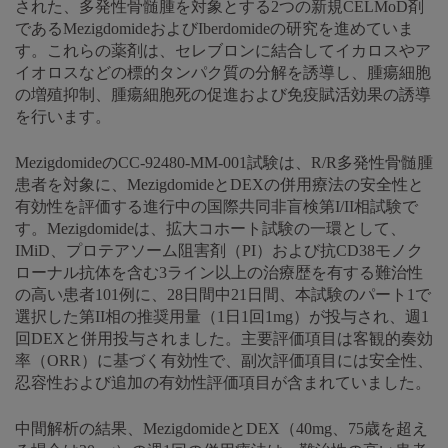
された、多発性骨髄腫を対象とする2つの新規CELMoD剤
であるMezigdomideおよびIberdomideの研究を進めていま
す。これらの薬剤は、セレブロンに結合してイカロスやア
イオロスなどの標的タンパク質の分解を誘導し、腫瘍細胞
の増殖抑制、腫瘍細胞死の促進および免疫賦活効果の誘導
を行います。
MezigdomideのCC-92480-MM-001試験は、R/R多発性骨髄腫
患者を対象に、MezigdomideとDEXの併用療法の安全性と
有効性を評価する進行中の国際共同非盲検第I/II相試験で
す。Mezigdomideは、拡大コホート試験の一環として、
IMiD、プロテアソーム阻害剤（PI）および抗CD38モノク
ローナル抗体を含む3ライン以上の治療歴を有する難治性
の高い患者101例に、28日間中21日間、本試験のパート1で
選択した第II相の推奨用量（1日1回1mg）が投与され、週1
回DEXと併用投与されました。主要評価項目は客観的奏効
率（ORR）に基づく有効性で、副次評価項目には安全性、
忍容性および追加の有効性評価項目が含まれていました。
中間解析の結果、MezigdomideとDEX（40mg、75歳を超え