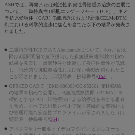
ASHでは、再発または難治性多発性骨髄腫の治療の進展に
ついて、二重特異性T細胞エンゲージャー（TCE）、キメ
ラ抗原受容体（CAR）T細胞療法および新規CELMoDTM
剤における科学的進歩に焦点を当てた以下の結果が発表さ
れました。
二重特異性TCEであるAlnuctamabについて、6カ月目以
降は4週間間隔で皮下投与した多施設第I相試験の初の
結果を発表し、点滴静注と比較して炎症性毒性が低減
し、持続的な抗腫瘍活性および深い奏効が得られたこ
とが示されました（口頭発表：抄録番号#
162
）。
GPRC5D CAR T（BMS-986393/CC-95266）第I相試験
の結果を初めて公開し、B細胞成熟抗原（BCMA）を
標的とするCAR T細胞療法による治療歴を有する患者
を含め、すべての用量レベルで深く持続的な奏効およ
び管理可能な安全性プロファイルが示されました（口
頭発表：抄録番号#
364
）。
アベクマ®（一般名：イデカブタゲン ビクルユーセ