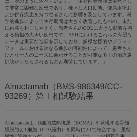
は、次のように述べています。「多発性骨髄腫は依然とし
て非常に困難な疾患であり、様々な人口動態、健康水準お
よび併存疾患を持つ患者さんに影響を及ぼしています。科
学的進歩によって生存期間は大きく改善したものの、未だ
に再発を起こしやすく、患者さんのQOLに大きな影響を与
える負担の大きい疾患です。ASHにおけるこれらの有望な
データは重要な進展を示しており、多様な標的やプラット
フォームにおける次なる進歩の可能性によって、患者さん
ひとり一人のニーズに合わせることが可能な多くの治療選
択肢がもたらされるものと期待しています。」
Alnuctamab（BMS-986349/CC-
93269）第Ⅰ相試験結果
Alnuctamabは、B細胞成熟抗原（BCMA）を発現する骨髄
腫細胞とT細胞（CD3経由）を同時に2:1で結合する二重特
異性T細胞エンゲージャー（TCE）です。この相互作用