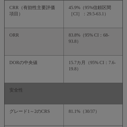
CRR（有効性主要評価
45.9%（95%信頼区間
項目）
［CI］：29.5-63.1）
ORR
83.8%（95% CI：68-
93.8）
DORの中央値
15.7カ月（95% CI：7.6-
19.8）
安全性
グレード1～2のCRS
81.1%（30/37）