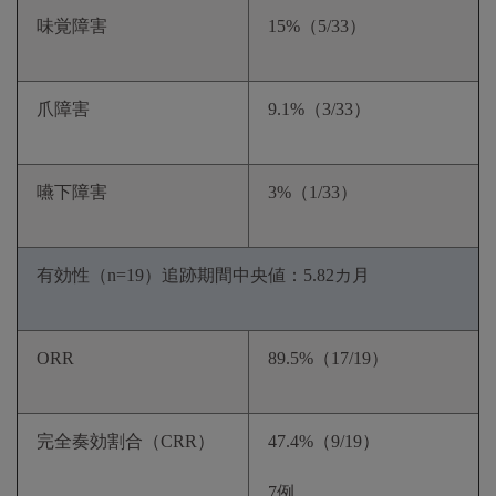
味覚障害
15%（5/33）
爪障害
9.1%（3/33）
嚥下障害
3%（1/33）
有効性（n=19）追跡期間中央値：5.82カ月
ORR
89.5%（17/19）
完全奏効割合（CRR）
47.4%（9/19）
7例