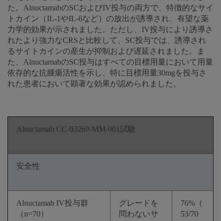
た。AlnuctamabのSCおよびIV投与の両方で、特徴的なサイ
トカイン（IL-1やIL-6など）の放出が誘導され、有望な薬
力学的効果が示されました。ただし、IV投与により誘導さ
れたより強力なCRSと比較して、SC投与では、誘導され
るサイトカインの産生が抑制および遅延されました。ま
た、AlnuctamabのSC投与はすべての目標用量において用量
依存的な抗腫瘍活性を示し、特に目標用量30mgを投与さ
れた患者において顕著な効果が認められました。
Alnuctamab CC-93269-MM-001試験
安全性
Alnuctamab IV投与群
グレードを
76%（
（n=70）
問わないサ
53/70