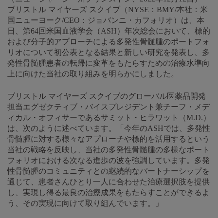
ブリストル マイヤーズ スクイブ（NYSE：BMY/本社：米
国ニューヨーク/CEO：ジョバンニ・カフォリオ）は、本
日、第64回米国血液学会（ASH）年次総会において、標的
および分子的アプローチによる多発性骨髄腫のポートフォ
リオについて初公表となる結果と新しい研究を発表し、多
発性骨髄腫患者の転帰に変革をもたらすための治療水準向
上に向けた当社の取り組みを明らかにしました。
ブリストル マイヤーズ スクイブのグローバル医薬品開発
担当エグゼクティブ・バイスプレジデント兼チーフ・メデ
ィカル・オフィサーであるサミット・ヒラワット（M.D.）
は、次のように述べています。「今年のASHでは、多発性
骨髄腫に対する様々なアプローチや標的を活用するという
当社の戦略を反映し、当社の多発性骨髄腫の多様なポート
フォリオにおける次なる進歩の波を強調しています。多発
性骨髄腫のコミュニティとの継続的なパートナーシップを
通じて、患者さんひとり一人に合わせた治療選択肢を提供
し、実現し得る最良の治療成果をもたらすことができるよ
う、その実現に向けて取り組んでいます。」