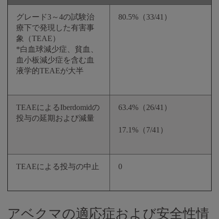
グレード3～4の試験治
80.5%（33/41）
療下で発現した有害事
象（TEAE）
*白血球減少症、貧血、
血小板減少症を含む血
液学的TEAEが大半
TEAEによるIberdomidの
63.4%（26/41）
投与の延期および減量
17.1%（7/41）
TEAEによる投与の中止
0
アベクマの適応症および安全性情