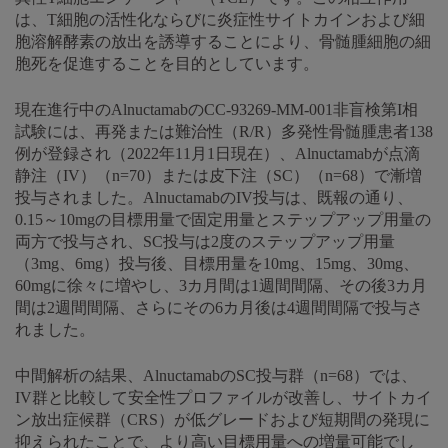
は、T細胞の活性化ならびに炎症性サイトカインおよび細
胞溶解酵素の放出を誘導することにより、骨髄腫細胞の細
胞死を促進することを目的としています。
現在進行中のAlnuctamabのCC-93269-MM-001非盲検第I相
試験には、再発または難治性（R/R）多発性骨髄腫患者138
例が登録され（2022年11月1日現在）、Alnuctamabが点滴
静注（IV）（n=70）または皮下注（SC）（n=68）で漸増
投与されました。AlnuctamabのIV投与は、既報の通り、
0.15～10mgの目標用量で固定用量とステップアップ用量の
両方で投与され、SC投与は2度のステップアップ用量
（3mg、6mg）投与後、目標用量を10mg、15mg、30mg、
60mgに徐々に増やし、3カ月間は1週間間隔、その後3カ月
間は2週間間隔、さらにその6カ月後は4週間間隔で投与さ
れました。
中間解析の結果、AlnuctamabのSC投与群（n=68）では、
IV群と比較して安全性プロファイルが改善し、サイトカイ
ン放出症候群（CRS）が低グレードおよび短期間の発現に
抑えられたことで、より高い目標用量への増量可能でし