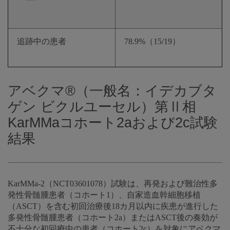
追跡中の患者
78.9%（15/19）
アベクマ®（一般名：イデカブタ
ゲン ビクルユーセル）第Ⅱ相
KarMMaコホート2aおよび2c試験
結果
KarMMa-2（NCT03601078）試験は、再発および難治性多
発性骨髄腫患者（コホート1）、自家造血幹細胞移植
（ASCT）を含む初回治療後18カ月以内に疾患が進行した
多発性骨髄腫患者（コホート2a）またはASCT後の奏効が
不十分な初回療中の患者（コホート2c）を対象にアベクマ