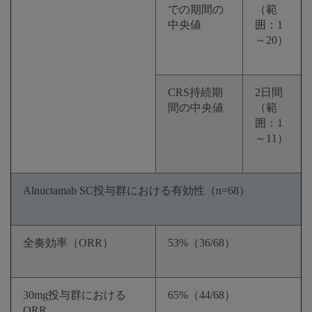
での期間の
（範
中央値
囲：1
～20）
CRS持続期
2日間
間の中央値
（範
囲：1
～11）
Alnuctamab SC投与群における有効性（n=68）
全奏効率（ORR）
53%（36/68）
30mg投与群における
65%（44/68）
ORR