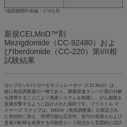
*追跡期間中央値：27.9カ月
新規CELMoD™剤
Mezigdomide（CC-92480）およ
びIberdomide（CC-220）第I/II相
試験結果
セレブロンE3リガーゼモジュレーター（CELMoD）は、
経口免疫調整薬の一種であり、腫瘍促進タンパク質の分解
を誘導することにより免疫システムを刺激し、がん細胞を
直接攻撃するように設計された薬剤です。ブリストル マ
イヤーズ スクイブは、IMiD®（免疫調整薬）の実証され
た有効性に加え、管理可能な忍容性、投与の容易さおよび
患者の転帰を改善する可能性という観点から意図的に設計