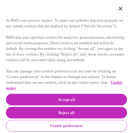
より良い未来を築くべく取り組んでいます。
At BMS your privacy matters. To make our websites function properly we
use certain cookies that are enabled by default (“Strictly Necessary”).
ブリストル マイヤーズ スクイブ
について
BMS also uses optional cookies for analytics, personalisation, advertising
and social media purposes. These cookies are enabled and active by
default. By closing this window or clicking "Accept all", you agree to the
use of these cookies. By clicking “Reject all” only those strictly necessary
cookies will be activated while using our website.
ブリストル マイヤーズ スクイブは、深刻な病気を抱える
患者さんを助けるための革新的な医薬品を開発し、提供す
You can manage your cookies preferences at any time by clicking on
"Cookie preferences" in this banner or through our website. To better
ることを使命とするグローバルなバイオファーマ製薬企業
understand how we use cookies, click on the cookie notice link.
Cookie
です。ブリストル マイヤーズ スクイブに関する詳細につ
notice
いては、
BMS.com
をご覧くださるか、
LinkedIn
、
Twitter
、
YouTube
、
Facebook
および
Instagram
をご覧ください。
Accept all
Reject all
将来予測等に関する記述の注意事
Cookie preferences
項