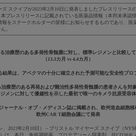
ズ スクイブが2023年2月10日に発表しましたプレスリリー
本プレスリリースに記載されている医薬品情報（本邦未承認情
情報をステークホルダーの皆様にお知らせするものであり、医
せん。
よる治療歴のある多発性骨髄腫に対し、標準レジメンと比較して
（13.3カ月 vs 4.4カ月）
る結果は、アベクマの十分に確立された予測可能な安全性プロ
る治療歴のある再発および難治性多発性骨髄腫の患者さんを対
ジメンに対して優越性を示した最初で唯一のキメラ抗原受容体
ジャーナル・オブ・メディスン誌に掲載され、欧州造血細胞移
欧州CAR T細胞会議にて発表
2023年2月10日）－ブリストル マイヤーズ スクイブ（NYS
オ）は、本日、免疫調節薬、プロテアソーム阻害剤、抗CD38モ