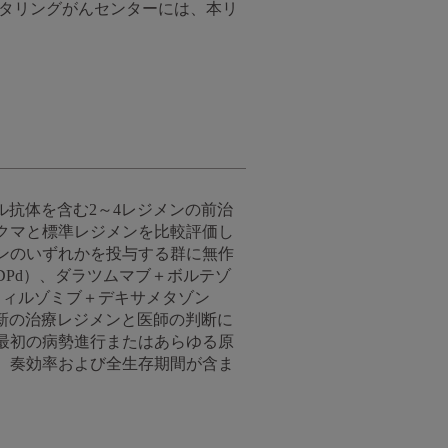
ケタリングがんセンターには、本リ
ーナル抗体を含む2～4レジメンの前治
クマと標準レジメンを比較評価し
ンのいずれかを投与する群に無作
Pd）、ダラツムマブ＋ボルテゾ
フィルゾミブ＋デキサメタゾン
最新の治療レジメンと医師の判断に
最初の病勢進行またはあらゆる原
、奏効率および全生存期間が含ま