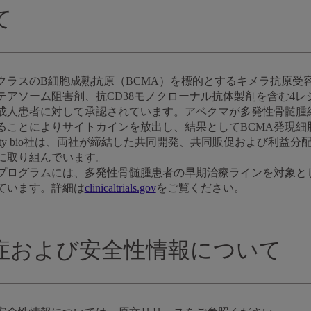
て
ラスのB細胞成熟抗原（BCMA）を標的とするキメラ抗原受容
テアソーム阻害剤、抗CD38モノクローナル抗体製剤を含む4
成人患者に対して承認されています。アベクマが多発性骨髄腫細
することによりサイトカインを放出し、結果としてBCMA発現
venty bio社は、両社が締結した共同開発、共同販促および利
に取り組んでいます。
ログラムには、多発性骨髄腫患者の早期治療ラインを対象とした臨
まれています。詳細は
clinicaltrials.gov
をご覧ください。
症および安全性情報について