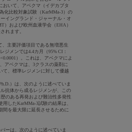
において、アベクマ（イデカブタ
比較対象試験（KarMMa-3）の
ニューイングランド・ジャーナル・オ
T）および欧州血液学会（EHA）
表されます。
較して、主要評価項目である無増悪生
メンでは4.4カ月（95% CI：
；p<0.0001）。これは、アベクマによ
き、アベクマは、3クラスの薬剤に
いて、標準レジメンに対して優越
h.D.）は、次のように述べていま
ナル抗体から成るレジメンが、この
療歴のある再発および難治性多発性
したKarMMa-3試験の結果は、
期間を最大限に延長させるために
ルバーは、次のように述べていま