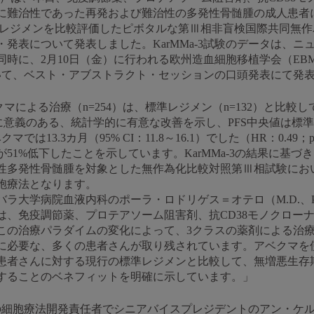
に難治性であった再発および難治性の多発性骨髄腫の成人患者
レジメンを比較評価したピボタルな第Ⅲ相非盲検国際共同無作為化
発表について発表しました。KarMMa-3試験のデータは、
時に、2月10日（金）に行われる欧州造血細胞移植学会（EBM
おいて、ベスト・アブストラクト・セッションの口頭発表にて発
クマによる治療（n=254）は、標準レジメン（n=132）と比
意義のある、統計学的に有意な改善を示し、PFS中央値は標準レジ
マでは13.3カ月（95% CI：11.8～16.1）でした（HR：0.49
51%低下したことを示しています。KarMMa-3の結果に基づ
性多発性骨髄腫を対象とした無作為化比較対照第Ⅲ相試験にお
細胞療法となります。
ラ大学病院血液内科のポーラ・ロドリゲス＝オテロ（M.D.、P
は、免疫調節薬、プロテアソーム阻害剤、抗CD38モノクロー
この治療パラダイムの変化によって、3クラスの薬剤による治
必要な、多くの患者さんが取り残されています。アベクマを使用
患者さんに対する現行の標準レジメンと比較して、無増悪生存
用することのベネフィットを明確に示しています。」
ブの細胞療法開発責任者でシニアバイスプレジデントのアン・ケ