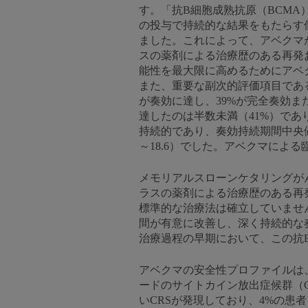
す。「抗B細胞成熟抗原（BCMA
の投与で持続的な結果をもたらす
ました。これによって、アベクマ
スの薬剤による治療歴のある再発
能性を最大限に高めるためにアベ
また、重要な副次的評価項目であ
が奏効に達し、39%が完全奏効
達したのは半数未満（41%）であり
持続的であり、奏効持続期間中央値は、標
～18.6）でした。アベクマによ
メモリアルスローンケタリングがん
ラスの薬剤による治療歴のある再
標準的な治療法は確立していませ
間が有意に改善し、深く持続的な奏
治療過程の早期において、この抗B
アベクマの安全性プロファイルは
ードのサイトカイン放出症候群（
いCRSが発現しており、4%の患