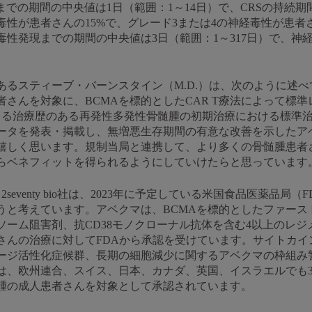
での期間の中央値は1日（範囲：1～14日）で、CRSの持続期間
性が患者さんの15%で、グレード3または4の神経毒性が患者
性発現までの期間の中央値は3日（範囲：1～317日）で、神
責任者であるスティーブ・バーンスタイン（M.D.）は、次のように述べ
さんを対象に、BCMAを標的としたCAR T療法によって標
よる治療歴のある再発性多発性骨髄腫の初期治療における標準
ータを発表・掲載し、無増悪生存期間の有意な改善を示したア
嬉しく思います。規制当局と連携して、より多くの骨髄腫患者
らベネフィットを得られるようにしていけたらと思っています
seventy bio社は、2023年に予定している米国食品医薬品
と考えています。アベクマは、BCMAを標的としたファースト
ソーム阻害剤、抗CD38モノクローナル抗体を含む4以上のレ
さんの治療に対してFDAから承認を受けています。サイトカイ
ージ活性化症候群、長期の細胞減少に関するアベクマの枠組み
は、欧州連合、スイス、日本、カナダ、英国、イスラエルでも3
腫の成人患者さんを対象として承認されています。