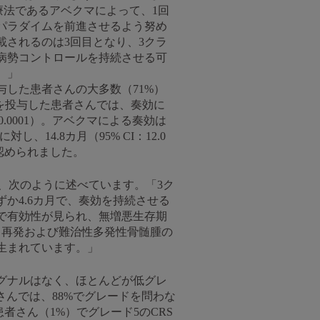
療法であるアベクマによって、1回
パラダイムを前進させるよう努め
されるのは3回目となり、3クラ
病勢コントロールを持続させる可
。」
した患者さんの大多数（71%）
を投与した患者さんでは、奏効に
.0001）。アベクマによる奏効は
、14.8カ月（95% CI：12.0
認められました。
、次のように述べています。「3ク
か4.6カ月で、奏効を持続させる
で有効性が見られ、無増悪生存期
て、再発および難治性多発性骨髄腫の
が生まれています。」
グナルはなく、ほとんどが低グレ
んでは、88%でグレードを問わな
者さん（1%）でグレード5のCRS