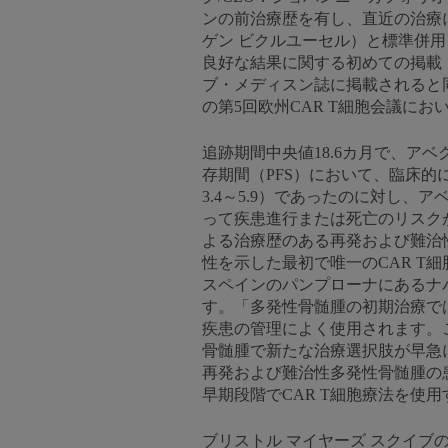
ンの前治療歴を有し、直近の治療
ゲン ビクルユーセル）と標準併用
良好な結果に関する初めての掲載・
ブ・メディスン誌に掲載されると同
の第5回欧州CAR T細胞会議に
追跡期間中央値18.6カ月で、アベ
存期間（PFS）において、臨床的に
3.4～5.9）であったのに対し、アベク
って疾患進行または死亡のリスクが
よる治療歴のある再発および難治
性を示した最初で唯一のCAR T
スペインのパンプローナにあるナバ
す。「多発性骨髄腫の初期治療で
疾患の管理によく使用されます。
骨髄腫で新たな治療選択肢が早急に
再発および難治性多発性骨髄腫の
早期段階でCAR T細胞療法を使
ブリストル マイヤーズ スクイ