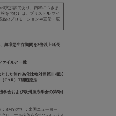
スの和文抄訳であり、内容につきま
報を含む）は、ブリストル マイ
薬品のプロモーションや宣伝・広
、無増悪生存期間を3倍以上延長
ファイルと一致
象とした無作為化比較対照第Ⅲ相試
（CAR）T細胞療法
植学会および欧州血液学会の第5回
E：BMY/本社：米国ニューヨー
ノクローナル抗体を含む2～4レジメ