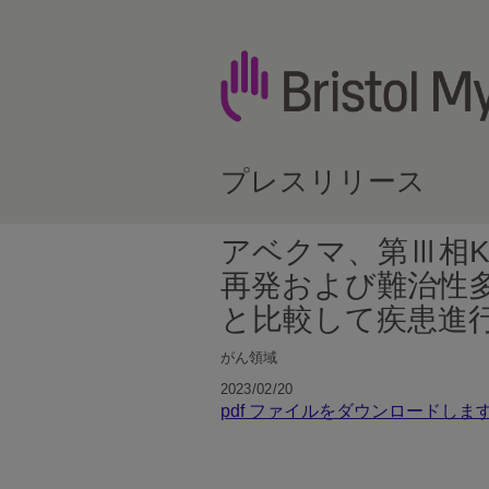
プレスリリース
アベクマ、第Ⅲ相Ka
再発および難治性
と比較して疾患進行
がん領域
2023/02/20
pdf ファイルをダウンロードしま