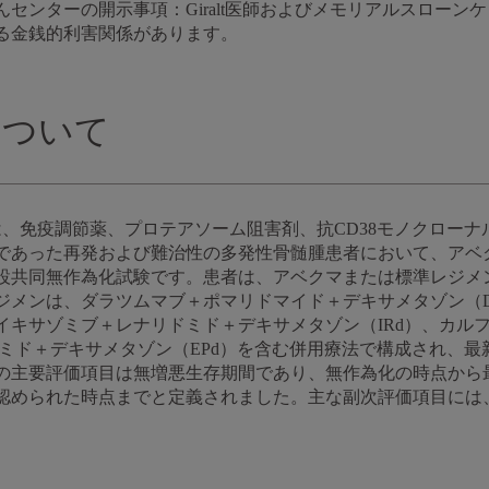
センターの開示事項：Giralt医師およびメモリアルスローン
る金銭的利害関係があります。
験について
28）試験は、免疫調節薬、プロテアソーム阻害剤、抗CD38モノクロ
であった再発および難治性の多発性骨髄腫患者において、アベ
設共同無作為化試験です。患者は、アベクマまたは標準レジメ
ジメンは、ダラツムマブ＋ポマリドマイド＋デキサメタゾン（D
イキサゾミブ＋レナリドミド＋デキサメタゾン（IRd）、カル
ドミド＋デキサメタゾン（EPd）を含む併用療法で構成され、
の主要評価項目は無増悪生存期間であり、無作為化の時点から
認められた時点までと定義されました。主な副次評価項目には