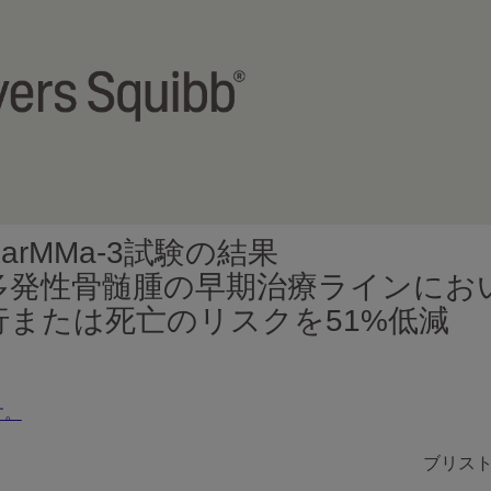
rMMa-3試験の結果
多発性骨髄腫の早期治療ラインにお
または死亡のリスクを51%低減
す。
ブリス