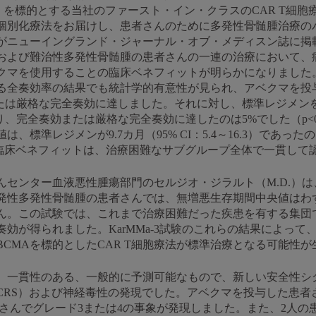
）を標的とする当社のファースト・イン・クラスのCAR T細胞
個別化療法をお届けし、患者さんのために多発性骨髄腫治療の
がニューイングランド・ジャーナル・オブ・メディスン誌に掲載
および難治性多発性骨髄腫の患者さんの一連の治療において、
クマを使用することの臨床ベネフィットが明らかになりました
る全奏効率の結果でも統計学的有意性が見られ、アベクマを投与
または厳格な完全奏効に達しました。それに対し、標準レジメン
、完全奏効または厳格な完全奏効に達したのは5%でした（p<0
準レジメンが9.7カ月（95% CI：5.4～16.3）であったのに対し
る臨床ベネフィットは、治療困難なサブグループ全体で一貫して
センター血液悪性腫瘍部門のセルジオ・ジラルト（M.D.）は
発性多発性骨髄腫の患者さんでは、無増悪生存期間中央値はわず
ん。この試験では、これまで治療困難だった疾患を有する集団
効が得られました。KarMMa-3試験のこれらの結果によっ
CMAを標的としたCAR T細胞療法が標準治療となる可能性
、一貫性のある、一般的に予測可能なもので、新しい安全性シ
CRS）および神経毒性の発現でした。アベクマを投与した患者さ
者さんでグレード3または4の事象が発現しました。また、2人の患