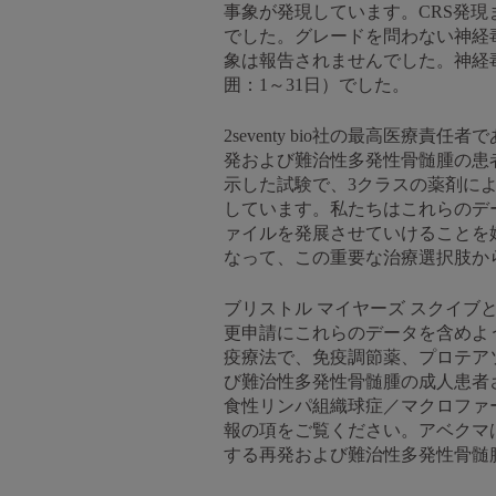
事象が発現しています。CRS発現ま
でした。グレードを問わない神経毒
象は報告されませんでした。神経毒
囲：1～31日）でした。
2seventy bio社の最高医療
発および難治性多発性骨髄腫の患者
示した試験で、3クラスの薬剤に
しています。私たちはこれらのデ
ァイルを発展させていけることを
なって、この重要な治療選択肢か
ブリストル マイヤーズ スクイブと2
更申請にこれらのデータを含めよう
疫療法で、免疫調節薬、プロテア
び難治性多発性骨髄腫の成人患者
食性リンパ組織球症／マクロファ
報の項をご覧ください。アベクマ
する再発および難治性多発性骨髄