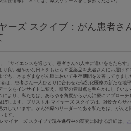
安全性情報については、原文リリースをご参照ください。
イヤーズ スクイブ：がん患者さ
て
ブは、「サイエンスを通じて、患者さんの人生に違いをもたらす
より良い健やかな日々をもたらす医薬品を患者さんにお届けす
までも、さまざまながん腫において生存期間を改善してきまし
研究者は、患者さん一人ひとりに合わせた個別化医療の新たな地
データをインサイトに変え、研究の着眼点を明らかにしていま
ムにより、私たちは、あらゆる角度からがん治療にアプローチ
及ぼします。ブリストル マイヤーズ スクイブは、診断からサ
尽力しています。がん治療のリーダーである私たちは、がんと
います。
ル マイヤーズ スクイブで現在進行中の研究に関する詳細は、