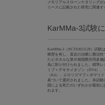
メモリアルスローンケタリングがん
リースに記載された研究に関連す
KarMMa-3試
KarMMa-3（NCT036511
療歴を有し、直近の治療に難治性
たピボタルな第Ⅲ相国際共同多施
為に割り付けられました。標準レ
ミブ＋デキサメタゾン（DVd）、
（Kd）、エロツズマブ＋ポマリ
基づいて選択されました。本試験
因による死亡のいずれかが最初に
れます。