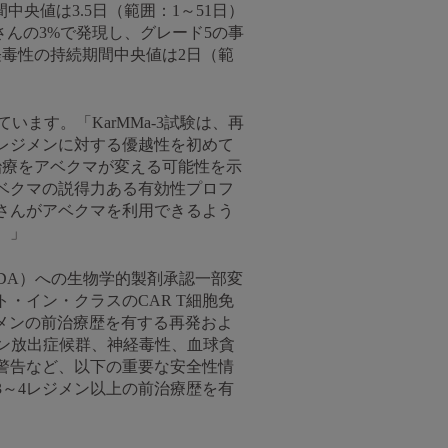
中央値は3.5日（範囲：1～51日）
さんの3%で発現し、グレード5の事
経毒性の持続期間中央値は2日（範
ています。「KarMMa-3試験は、再
準レジメンに対する優越性を初めて
治療をアベクマが変える可能性を示
ベクマの説得力ある有効性プロフ
さんがアベクマを利用できるよう
。」
局（FDA）への生物学的製剤承認一部変
・イン・クラスのCAR T細胞免
ジメンの前治療歴を有する再発およ
ン放出症候群、神経毒性、血球貪
警告など、以下の重要な安全性情
～4レジメン以上の前治療歴を有