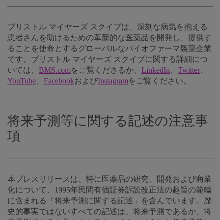
ブリストル マイヤーズ スクイブは、深刻な病気を抱える
患者さんを助けるための革新的な医薬品を開発し、提供す
ることを使命とするグローバルなバイオファーマ製薬企業
です。ブリストル マイヤーズ スクイブに関する詳細につ
いては、
BMS.com
をご覧くださるか、
LinkedIn
、
Twitter
、
YouTube
、
Facebook
および
Instagram
をご覧ください。
将来予測等に関する記述の注意事
項
本プレスリリースは、特に医薬品の研究、開発および商業
化について、1995年民間有価証券訴訟改正法の趣旨の範疇
に含まれる「将来予測に関する記述」を含んでいます。歴
史的事実ではないすべての記述は、将来予測であるか、将