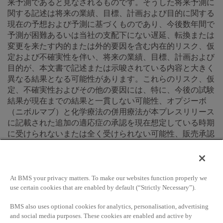
来予測であると見なされるものです。そうした将来予測に
関する記述は将来の業績、目標、計画および目的に関する
現在の予想および予測に基づくものであり、今後数年間で
予測が困難あるいは当社の支配下にない遅延、転換または
変更を来たす内的または外的要因を含む内在的リスク、仮
定および不確実性を伴い、将来の業績、目標、計画および
目的が、本文書で記述または示唆されている内容と大きく
異なる結果となる可能性があります。これらのリスク、仮
定、不確実性およびその他の要因には、特に、今後の試験
結果が現在までの結果と一貫しない可能性、オプジーボ
（ニボルマブ）と化学療法の併用療法が本プレスリリース
に記載された追加の適応症の承認を現在想定している時期
に受けられないまたは全く受けられない可能性、販売承認
が得られたとしても、その使用が著しく制限される可能
性、また承認された場合でも、そのような併用療法が本プ
レスリリースに記載された追加の適応症で商業的に成功す
るかどうかは不明であるという点が含まれています。将来
At BMS your privacy matters. To make our websites function properly we
use certain cookies that are enabled by default (“Strictly Necessary”).
予測に関するいかなる記述も保証されるものではありませ
ん。本プレスリリースの将来予測に関する記述は、ブリス
BMS also uses optional cookies for analytics, personalisation, advertising
トル マイヤーズ スクイブの事業と市場に影響を与える多
and social media purposes. These cookies are enabled and active by
くのリスクおよび不確定要素、特にブリストル マイヤー