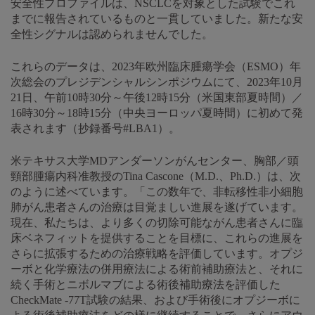
安全性プロファイルは、NSCLCを対象とした試験でこれ
までに報告されているものと一貫していました。新たな安
全性シグナルは認められませんでした。
これらのデータは、2023年欧州臨床腫瘍学会（ESMO）年
次総会のプレジデンシャルシンポジウムにて、2023年10月
21日、午前10時30分～午後12時15分（米国東部夏時間）／
16時30分～18時15分（中央ヨーロッパ夏時間）に初めて発
表されます（抄録番号#LBA1）。
米テキサス大学MDアンダーソンがんセンター、胸部／頭
頸部腫瘍内科准教授のTina Cascone（M.D.、Ph.D.）は、次
のように述べています。「この数年で、非転移性非小細胞
肺がん患者さんの治療は目覚ましい進展を遂げています。
現在、私たちは、より多くの切除可能ながん患者さんに臨
床ベネフィットを提供することを目標に、これらの進展を
さらに拡張するための治療戦略を評価しています。オプジ
ーボと化学療法の併用療法による術前補助療法と、それに
続く手術とニボルマブによる術後補助療法を評価した
CheckMate -77T試験の結果、および手術後にオプジーボに