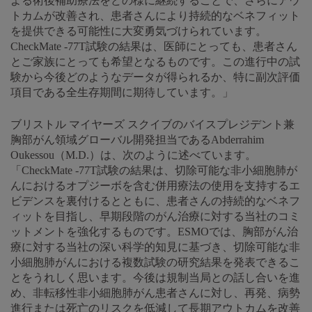
よる術後補助療法をどの様に継続することで、さらにアウ
トカムが改善され、患者さんにより持続的なベネフィット
を提供できる可能性に大変勇気づけられています。
CheckMate -77T試験の結果は、医師にとっても、患者さん
とご家族にとっても希望となるものです。この進行中の試
験から今後どのようなデータが得られるか、特に副次評価
項目である全生存期間に期待しています。」
ブリストル マイヤーズ スクイブのバイスプレジデント兼
胸部がん領域グローバル開発担当であるAbderrahim
Oukessou（M.D.）は、次のように述べています。
「CheckMate -77T試験の結果は、切除可能な非小細胞肺が
んにおけるオプジーボを含む併用療法の使用を支持するエ
ビデンスを裏付けるとともに、患者さんの持続的なベネフ
ィットを目指し、早期段階のがん治療に対する当社のコミ
ットメントを強化するものです。ESMOでは、胸部がん治
療に対する当社の深い科学的知見に基づき、切除可能な非
小細胞肺がんにおける複数試験の研究結果を発表できるこ
とをうれしく思います。今後は規制当局との話し合いを進
め、非転移性非小細胞肺がん患者さんに対し、再発、病勢
進行または死亡のリスクを低減して長期アウトカムを改善