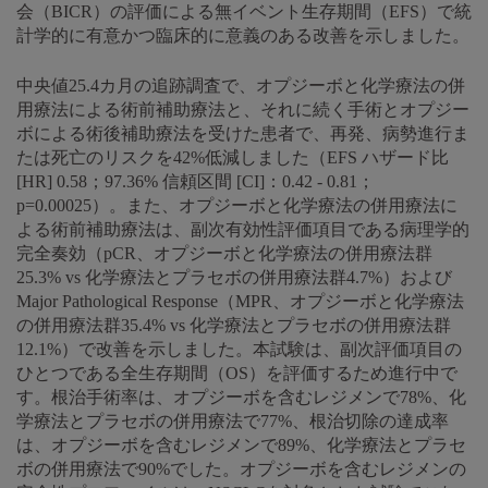
会（BICR）の評価による無イベント生存期間（EFS）で統
計学的に有意かつ臨床的に意義のある改善を示しました。
中央値25.4カ月の追跡調査で、オプジーボと化学療法の併
用療法による術前補助療法と、それに続く手術とオプジー
ボによる術後補助療法を受けた患者で、再発、病勢進行ま
たは死亡のリスクを42%低減しました（EFS ハザード比
[HR] 0.58；97.36% 信頼区間 [CI]：0.42 - 0.81；
p=0.00025）。また、オプジーボと化学療法の併用療法に
よる術前補助療法は、副次有効性評価項目である病理学的
完全奏効（pCR、オプジーボと化学療法の併用療法群
25.3% vs 化学療法とプラセボの併用療法群4.7%）および
Major Pathological Response（MPR、オプジーボと化学療法
の併用療法群35.4% vs 化学療法とプラセボの併用療法群
12.1%）で改善を示しました。本試験は、副次評価項目の
ひとつである全生存期間（OS）を評価するため進行中で
す。根治手術率は、オプジーボを含むレジメンで78%、化
学療法とプラセボの併用療法で77%、根治切除の達成率
は、オプジーボを含むレジメンで89%、化学療法とプラセ
ボの併用療法で90%でした。オプジーボを含むレジメンの