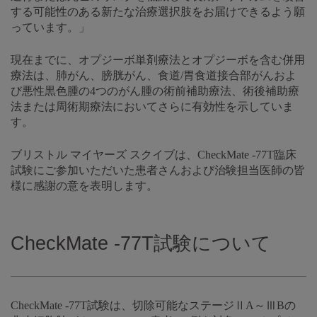
する可能性のある新たな治療選択肢をお届けできるよう願
っています。」
現在までに、オプジーボ単剤療法とオプジーボを含む併用
療法は、肺がん、膀胱がん、食道/胃食道接合部がんおよ
び悪性黒色腫の4つのがん腫の術前補助療法、術後補助療
法または周術期療法においてさらに有効性を示していま
す。
ブリストル マイヤーズ スクイブは、CheckMate -77T臨床
試験にご参加いただいた患者さんおよび治験担当医師の皆
様に感謝の意を表明します。
CheckMate -77T試験について
CheckMate -77T試験は、切除可能なステージⅡA～ⅢBの