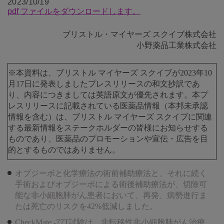
2023/10/19
pdf ファイルをダウンロードします。
ブリストル・マイヤーズ スクイブ株式会社
小野薬品工業株式会社
※本資料は、ブリストル マイヤーズ スクイブが2023年10
月17日に発表しましたプレスリリースの和文抄訳であ
り、内容につきましては英語原文が優先されます。本プ
レスリリースに記載されている医薬品情報（本邦未承認
情報を含む）は、ブリストル マイヤーズ スクイブに関連
する最新情報をステークホルダーの皆様にお知らせする
ものであり、医薬品のプロモーションや宣伝・広告を目
的とするものではありません。
オプジーボと化学療法の術前補助療法と、それに続く
手術およびオプジーボによる術後補助療法が、切除可
能な非小細胞肺がん患者において、再発、病勢進行ま
たは死亡のリスクを42%低減しました。
CheckMate -77T試験は、非転移性非小細胞肺がん治療