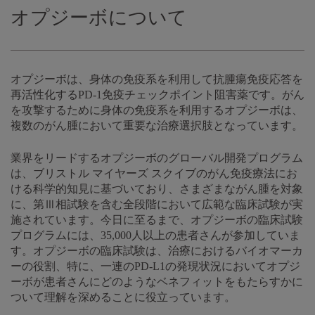
オプジーボについて
オプジーボは、身体の免疫系を利用して抗腫瘍免疫応答を
再活性化するPD-1免疫チェックポイント阻害薬です。がん
を攻撃するために身体の免疫系を利用するオプジーボは、
複数のがん腫において重要な治療選択肢となっています。
業界をリードするオプジーボのグローバル開発プログラム
は、ブリストル マイヤーズ スクイブのがん免疫療法にお
ける科学的知見に基づいており、さまざまながん腫を対象
に、第Ⅲ相試験を含む全段階において広範な臨床試験が実
施されています。今日に至るまで、オプジーボの臨床試験
プログラムには、35,000人以上の患者さんが参加していま
す。オプジーボの臨床試験は、治療におけるバイオマーカ
ーの役割、特に、一連のPD-L1の発現状況においてオプジ
ーボが患者さんにどのようなベネフィットをもたらすかに
ついて理解を深めることに役立っています。