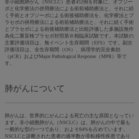
非小細胞肺がん（NSCLC）患者452例を対象に、オプジー
ボと化学療法の併用療法による術前補助療法と、それに続
く手術とオプジーボによる術後補助療法を、化学療法とプ
ラセボの併用療法による術前補助療法と、それに続く手術
とプラセボによる術後補助療法と比較評価した多施設無作
為化二重盲検プラセボ対照第Ⅲ相臨床試験です。本試験の
主要評価項目は、無イベント生存期間（EFS）です。副次
評価項目は、全生存期間（OS）、病理学的完全奏効
（pCR）およびMajor Pathological Response（MPR）等で
す。
肺がんについて
肺がんは、世界的にがんによる死亡の主な原因となってい
ます。非小細胞肺がん（NSCLC）は、肺がんの中で最も
一般的な型の一つであり、およそ84%を占めています。
NSCLCと診断された患者の過半数が非転移性疾患であり