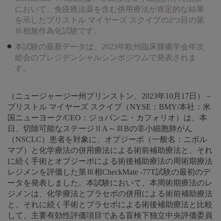
において、免疫療法薬を含む併用療法が肯定的な結果
を示したブリストル マイヤーズ スクイブの2つ目の第
Ⅲ相無作為化試験です。
本試験の最新データは、2023年欧州臨床腫瘍学会年次
総会のプレジデンシャルシンポジウムで発表されま
す。
（ニュージャージー州プリンストン、2023年10月17日）－
ブリストル マイヤーズ スクイブ（NYSE：BMY/本社：米
国ニューヨーク/CEO：ジョバンニ・カフォリオ）は、本
日、切除可能なステージⅡA～ⅢBの非小細胞肺がん
（NSCLC）患者を対象に、オプジーボ（一般名：ニボル
マブ）と化学療法の併用療法による術前補助療法と、それ
に続く手術とオプジーボによる術後補助療法の周術期療法
レジメンを評価した第Ⅲ相CheckMate -77T試験の最初のデ
ータを発表しました。本試験において、本周術期療法のレ
ジメンは、化学療法とプラセボの併用による術前補助療法
と、それに続く手術とプラセボによる術後補助療法と比較
して、主要有効性評価項目である盲検下独立中央評価委員