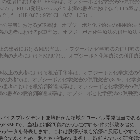
%以上の患者における3年EFS率は、オプジーボと化学療法の併用療
.28 - 0.77）。PD-L1発現レベルが1%未満の患者における3年
HR 0.87；95% CI：0.57 - 1.35）。
%以上の患者におけるpCR率は、オプジーボと化学療法の併用療法で3
未満の患者におけるpCR率は、オプジーボと化学療法の併用療法で1
%以上の患者におけるMPR率は、オプジーボと化学療法の併用療法で4
%未満の患者におけるMPR率は、オプジーボと化学療法の併用療法
が1%以上の患者における根治手術率は、オプジーボと化学療法の
%未満の患者では、オプジーボと化学療法の併用療法で81%、化学
以上の患者における根治切除達成率は、オプジーボと化学療法の併
%未満の患者の根治切除達成率は、オプジーボと化学療法の併用療法
イスプレジデント兼胸部がん領域グローバル開発担当であるAbderrah
のESMOで、当社は切除可能ながんに対する2件の試験を含め
のデータを発表します。これは腫瘍が最も治療に反応しやすく
であるため、私たちが極めて重視し、取組んでいる研究領域です。C