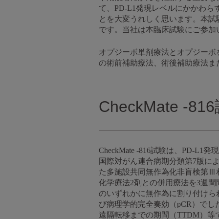
て、PD-L1発現レベルにかか
とを大変うれしく思います。本試
です。当社は本臨床試験にご参加
オプジーボ単剤療法とオプジーボ
の術前補助療法、術後補助療法ま
CheckMate -
CheckMate -816試験は、
国際対がん連合病期分類第7版に
た多施設共同無作為化非盲検第Ⅲ相
化学療法2剤との併用療法を3週間
のいずれかに無作為に割り付けら
び病理学的完全奏効（pCR）でした。副次
遠隔転移までの期間（TTDM）等