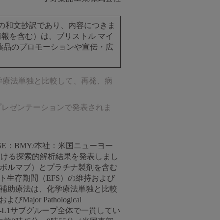
ースの和文抄訳であり、内容につきま
報を含む）は、ブリストル マイ
薬品のプロモーションや宣伝・広
学療法単独と比較して、再発、病
口頭プレゼンテーションで発表されま
SE：BMY/本社：米国ニューヨー
査における探索的解析結果を発表しまし
ニボルマブ）とプラチナ製剤を含む
ト生存期間（EFS）の維持および
前補助療法は、化学療法単独と比較
r Pathological
D-L1サブグループ全体で一貫してい