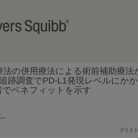
法の併用療法による術前補助療法が、C
間の追跡調査でPD-L1発現レベルに
者でベネフィットを示す
す。
ブリス