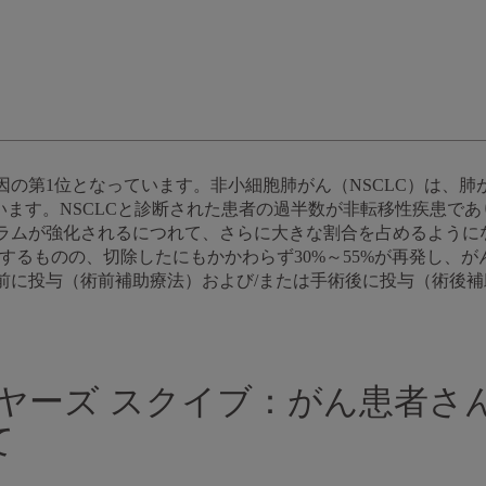
因の第1位となっています。非小細胞肺がん（NSCLC）は、肺
います。NSCLCと診断された患者の過半数が非転移性疾患であ
ラムが強化されるにつれて、さらに大きな割合を占めるように
治するものの、切除したにもかかわらず30%～55%が再発し、
前に投与（術前補助療法）および/または手術後に投与（術後
イヤーズ スクイブ：がん患者さ
て