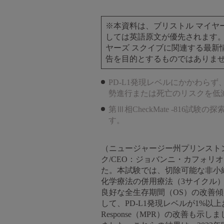
※本資料は、ブリストル マイヤー
しては英語原文が優先されます。
ヤーズ スクイブに関連する最新
告を目的とするものではありま
PD-L1発現レベルにかかわら
勢進行または死亡のリスクを低
第Ⅲ相CheckMate -81
す。
（ニュージャージー州プリンストン、
ク/CEO：ジョバンニ・カフォリオ
た。本試験では、切除可能な非小
化学療法の併用療法（3サイクル）
良好な全生存期間（OS）の改善
して、PD-L1発現レベルが1%以上お
Response（MPR）の改善も