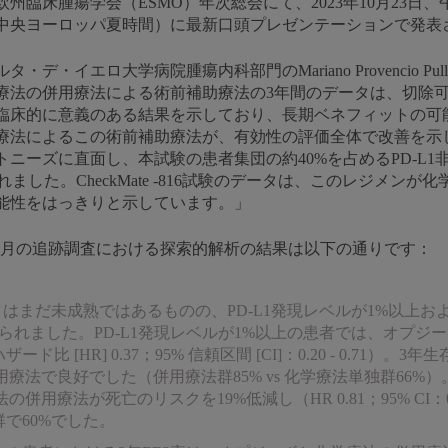
州臨床腫瘍学会（ESMO）年次総会にて、2023年10月23日、午
分（中央ヨーロッパ夏時間）に最新口頭プレゼンテーションで発表さ
イエロ大学病院腫瘍内科部門のMariano Provencio Pulla
療法の併用療法による術前補助療法の3年間のデータは、切除
臨床的に意義のある結果を示しており、長期ベネフィットの可
療法によるこの術前補助療法が、有効性の評価全体で改善を示
ニーズに直面し、本試験の患者集団の約40%を占めるPD-L1
ました。CheckMate -816試験のデータは、このレジメン
能性をはっきりと示しています。」
央値41.4カ月の追跡調査における探索的解析の結果は以下の通りです：
タはまだ未成熟ではあるものの、PD-L1発現レベルが1%以上お
られました。PD-L1発現レベルが1%以上の患者では、オプジ
比 [HR] 0.37；95% 信頼区間 [CI]：0.20 - 0.71
法で良好でした（併用療法群85% vs 化学療法単独群66%）。
療法が死亡のリスクを19%低減し（HR 0.81；95% CI：0.4
で60%でした。