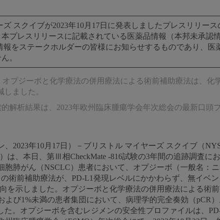
ズ スクイブが2023年10月17日に発表しましたプレスリリ
本プレスリリースに記載されている医薬品情報（本邦未承認情
情報をステークホルダーの皆様にお知らせするものであり、医
せん。
ず、オプジーボと化学療法の併用療法による術前補助療法は、化
減しました。
6試験の探索的解析結果は、2023年欧州臨床腫瘍学会年次総会の最新
2023年10月17日）－ブリストル マイヤーズ スクイブ（NY
）は、本日、第Ⅲ相CheckMate -816試験の3年間の追跡調
細胞肺がん（NSCLC）患者において、オプジーボ（一般名：
の術前補助療法が、PD-L1発現レベルにかかわらず、無イベン
傾向を示しました。オプジーボと化学療法の併用療法による術
よび1%未満の患者集団において、病理学的完全奏効（pCR）およびMajo
示しました。オプジーボを含むレジメンの安全性プロファイルは、P