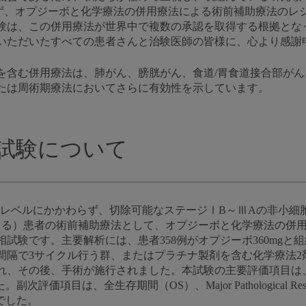
わらず、オプジーボと化学療法の併用療法による術前補助療法のレ
験は、この併用療法が世界中で複数の承認を取得する根拠とな
いただいたすべての患者さんと治験医師の皆様に、心より感謝
を含む併用療法は、肺がん、膀胱がん、食道/胃食道接合部がん
たは周術期療法においてさらに有効性を示しています。
816試験について
PD-L1発現レベルにかかわらず、切除可能なステージⅠB～ⅢAの非
よる）患者の術前補助療法として、オプジーボと化学療法の併
試験です。主要解析には、患者358例がオプジーボ360mgと
間隔で3サイクル行う群、またはプラチナ製剤を含む化学療法2
れ、その後、手術が施行されました。本試験の主要評価項目は、
評価項目は、全生存期間（OS）、Major Pathological R
でした。