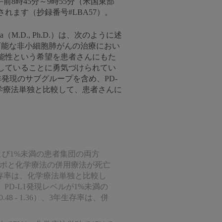
前8時45分～9時55分（米国東部
れます（抄録番号#LBA57）。
（M.D., Ph.D.）は、次のように述
可能な非小細胞肺がんの治療におい
能性という希望を患者さんにもた
していることに勇気づけられてい
非発現のサブグループを含め、PD-
が化学療法単独と比較して、患者さんに
よび1%未満の患者集団の両方
ーボと化学療法の併用療法が死亡
）。3年生存率は、化学療法単独と比較し
PD-L1発現レベルが1%未満の
8 - 1.36）、3年生存率は、併