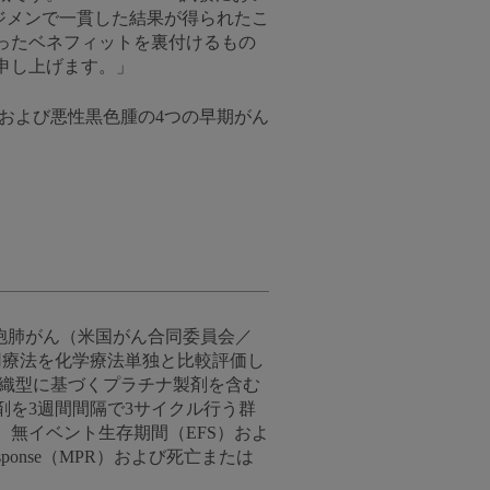
ジメンで一貫した結果が得られたこ
ったベネフィットを裏付けるもの
申し上げます。」
および悪性黒色腫の4つの早期がん
小細胞肺がん（米国がん合同委員会／
用療法を化学療法単独と比較評価し
組織型に基づくプラチナ製剤を含む
剤を3週間間隔で3サイクル行う群
無イベント生存期間（EFS）およ
esponse（MPR）および死亡または