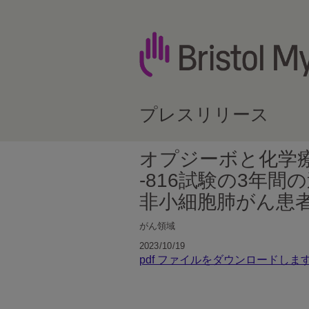
プレスリリース
オプジーボと化学療
-816試験の3年
非小細胞肺がん患
がん領域
2023/10/19
pdf ファイルをダウンロードしま