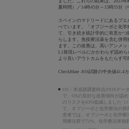
ました。これらの結果は、2023年欧
夏時間）／14時45分～15時55
スペインのマドリードにあるプエルタ・デ・
べています。「オプジーボと化学
て、引き続き統計学的に有意かつ
らします。免疫療法薬を含む併用
ます。この改善は、高いアンメット
L1発現レベルにかかわらず認められ
より良いアウトカムをもたらす可
CheckMate -816試験の中
OS：本追跡調査時点のOSデー
で、OSの良好な改善傾向が認め
のリスクを63%低減しました（ハザード
て、オプジーボと化学療法の併用療
患者では、オプジーボと化学療法の併用
用療法群で71%、化学療法単独群