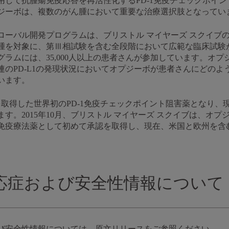
用して抗腫瘍免疫応答を再活性化するPD-1免疫チェックポイ
ジーボは、複数のがん腫において重要な治療選択肢となってい
ローバル開発プログラムは、ブリストル マイヤーズ スクイブ
腫を対象に、第Ⅲ相試験を含む全段階において広範な臨床試験
ラムには、35,000人以上の患者さんが参加しています。オ
連のPD-L1の発現状況においてオプジーボが患者さんにどのよ
います。
認を取得した世界初のPD-1免疫チェックポイント阻害薬となり
ます。2015年10月、ブリストル マイヤーズ スクイブは、オ
免疫療法薬として初めて承認を取得し、現在、米国と欧州を含む
応症および安全性情報について
び安全性情報については、原文リリースをご参照ください。