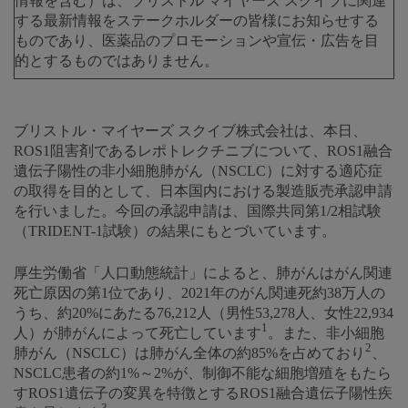
情報を含む）は、ブリストル マイヤーズ スクイブに関連
する最新情報をステークホルダーの皆様にお知らせする
ものであり、医薬品のプロモーションや宣伝・広告を目
的とするものではありません。
ブリストル・マイヤーズ スクイブ株式会社は、本日、
ROS1阻害剤であるレポトレクチニブについて、ROS1融合
遺伝子陽性の非小細胞肺がん（NSCLC）に対する適応症
の取得を目的として、日本国内における製造販売承認申請
を行いました。今回の承認申請は、国際共同第1/2相試験
（TRIDENT-1試験）の結果にもとづいています。
厚生労働省「人口動態統計」によると、肺がんはがん関連
死亡原因の第1位であり、2021年のがん関連死約38万人の
うち、約20%にあたる76,212人（男性53,278人、女性22,934
1
人）が肺がんによって死亡しています
。また、非小細胞
2
肺がん（NSCLC）は肺がん全体の約85%を占めており
、
NSCLC患者の約1%～2%が、制御不能な細胞増殖をもたら
すROS1遺伝子の変異を特徴とするROS1融合遺伝子陽性疾