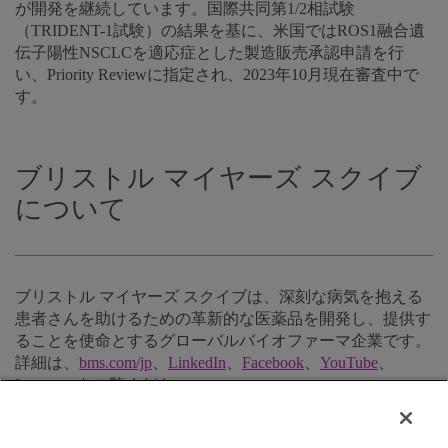
が開発を継続しています。国際共同第1/2相試験
（TRIDENT-1試験）の結果を基に、米国ではROS1融合遺
伝子陽性NSCLCを適応症とした製造販売承認申請を行
い、Priority Reviewに指定され、2023年10月現在審査中で
す。
ブリストル マイヤーズ スクイブ
について
ブリストル マイヤーズ スクイブは、深刻な病気を抱える
患者さんを助けるための革新的な医薬品を開発し、提供す
ることを使命とするグローバルバイオファーマ企業です。
詳細は、
bms.com/jp
、
LinkedIn
、
Facebook
、
YouTube
、
Instagram
をご覧ください。
参考文献