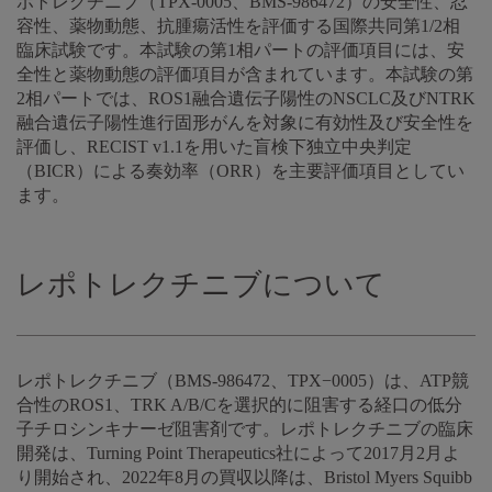
ポトレクチニブ（TPX-0005、BMS-986472）の安全性、忍
容性、薬物動態、抗腫瘍活性を評価する国際共同第1/2相
臨床試験です。本試験の第1相パートの評価項目には、安
全性と薬物動態の評価項目が含まれています。本試験の第
2相パートでは、ROS1融合遺伝子陽性のNSCLC及びNTRK
融合遺伝子陽性進行固形がんを対象に有効性及び安全性を
評価し、RECIST v1.1を用いた盲検下独立中央判定
（BICR）による奏効率（ORR）を主要評価項目としてい
ます。
レポトレクチニブについて
レポトレクチニブ（BMS-986472、TPX−0005）は、ATP競
合性のROS1、TRK A/B/Cを選択的に阻害する経口の低分
子チロシンキナーゼ阻害剤です。レポトレクチニブの臨床
開発は、Turning Point Therapeutics社によって2017月2月よ
り開始され、2022年8月の買収以降は、Bristol Myers Squibb