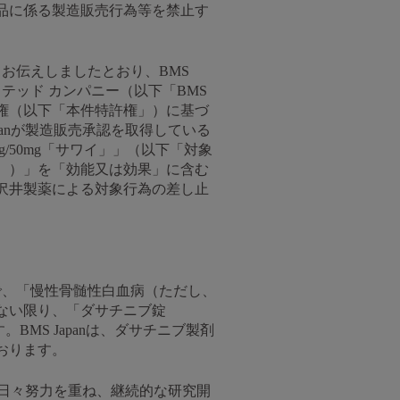
品に係る製造販売行為等を禁止す
てお伝えしましたとおり、BMS
ミテッド カンパニー（以下「BMS
る特許権（以下「本件特許権」）に基づ
panが製造販売承認を取得している
/50mg「サワイ」」（以下「対象
。）」を「効能又は効果」に含む
沢井製薬による対象行為の差し止
まで、「慢性骨髄性白血病（ただし、
ない限り、「ダサチニブ錠
BMS Japanは、ダサチニブ製剤
おります。
日々努力を重ね、継続的な研究開