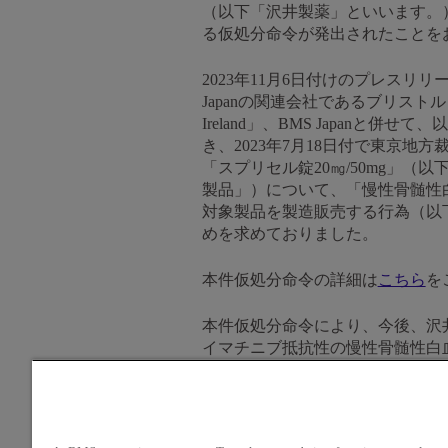
（以下「沢井製薬」といいます。
る仮処分命令が発出されたことを
2023年11月6日付けのプレス
Japanの関連会社であるブリスト
Ireland」、BMS Japan
き、2023年7月18日付で東京地
「スプリセル錠20㎎/50mg」（
製品」）について、「慢性骨髄性
対象製品を製造販売する行為（以
めを求めておりました。
本件仮処分命令の詳細は
こちら
を
本件仮処分命令により、今後、沢井
イマチニブ抵抗性の慢性骨髄性白
20mg/50mg「サワイ」」（対
を必要とされる患者さんに確実に
BMSは、深刻な病気を抱える患