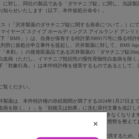
）に対し、同社の製品である「ダサチニブ錠」に関し、当該製
お知らせいたします（以下、本件仮処分命令）。
リリース（「沢井製薬のダサチニブ錠に関する発表について」）に
ル マイヤーズ スクイブ ホールディングス アイルランド アンリ
と併せて、以下「BMS」）は、自身が保有する特許第3989175号に係
方裁判所に仮処分申立事件を提起し、沢井製薬に対して、BMS Ja
以下「本剤」）の後発医薬品である沢井製薬の「ダサチニブ錠20mg
白血病（ただし、イマチニブ抵抗性の慢性骨髄性白血病を除く
下「対象行為」）は本件特許権を侵害するものであるとして、
ご覧ください。
製薬は、本件特許権の存続期間が満了する2024年1月27日
血病を除く。）」を「効能又は効果」に含む添付文書を改訂し
象製品）の製造販売行為（対象行為）をすることができなくなります。
お届けできるよう、本剤の在庫により十分賄える態勢を整えて
者さんを助けるための革新的な医薬品を開発し、提供するため、