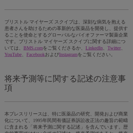
ブリストル マイヤーズ スクイブは、深刻な病気を抱える
患者さんを助けるための革新的な医薬品を開発し、提供す
ることを使命とするグローバルなバイオファーマ製薬企業
です。ブリストル マイヤーズ スクイブに関する詳細につ
いては、
BMS.com
をご覧くださるか、
LinkedIn
、
Twitter
、
YouTube
、
Facebook
および
Instagram
をご覧ください。
将来予測等に関する記述の注意事
項
本プレスリリースは、特に医薬品の研究、開発および商業
化について、1995年民間有価証券訴訟改正法の趣旨の範疇
に含まれる「将来予測に関する記述」を含んでいます。歴