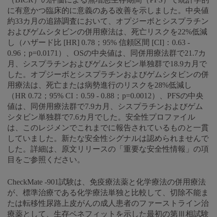
に有意かつ臨床的に意義のある改善を示しました。中央値
約33カ月の追跡調査において、オプジーボとシスプラチン
およびゲムシタビンの併用療法は、死亡リスクを22%低減
し（ハザード比 [HR] 0.78；95% 信頼区間 [CI]：0.63 -
0.96；p=0.0171）、OSの中央値は、同併用療法群で21.7カ
月、シスプラチンおよびゲムシタビン単独群で18.9カ月で
した。オプジーボとシスプラチンおよびゲムシタビンの併
用療法は、死亡または病勢進行のリスクを28%低減し
（HR 0.72；95% CI：0.59 - 0.88；p=0.0012）、PFSの中央
値は、同併用療法群で7.9カ月、シスプラチンおよびゲム
シタビン単独群で7.6カ月でした。安全性プロファイル
は、このレジメンでこれまでに報告されているものと一貫
していました。新たな安全性シグナルは認められませんで
した。詳細は、原文リリースの「重要な安全性情報」の項
目をご参照ください。
CheckMate -901試験は、免疫療法薬と化学療法の併用療法
が、標準治療である化学療法単独と比較して、切除不能ま
たは転移性尿路上皮がんの成人患者のファーストライン治
療薬として、生存ベネフィットを示した最初の第Ⅲ相試験