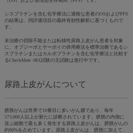
（OS）および無増悪生存期間（PFS）です。
シスプラチンを含む化学療法に適格な患者のOSおよびPFS
の結果は、同評価項目の最終有効性解析に基づくもので
す。
未治療の切除不能または転移性尿路上皮がん患者を対象
に、オプジーボとヤーボイの併用療法を標準治療であるシ
スプラチンまたはカルボプラチンを含む化学療法と比較す
るCheckMate -901試験の主試験は進行中です。
尿路上皮がんについて
膀胱がんは世界で10番目に多いがん腫であり、毎年
573,000人以上が新たに診断されています。膀胱の内側に
並ぶ細胞で最も多く発生する尿路上皮がんは、膀胱がんの
約90%を占めています。尿路上皮がんは、膀胱に加えて、