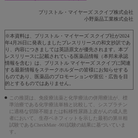
ブリストル・マイヤーズ スクイブ株式会社
小野薬品工業株式会社
※本資料は、ブリストル・マイヤーズ スクイブ社が2024
年4月26日に発表しましたプレスリリースの和文抄訳であ
り、内容につきましては英語原文が優先されます。本プ
レスリリースに記載されている医薬品情報（本邦未承認
情報を含む）は、ブリストル マイヤーズ スクイブに関連
する最新情報をステークホルダーの皆様にお知らせする
ものであり、医薬品のプロモーションや宣伝・広告を目
的とするものではありません。
この推奨は、免疫療法薬と化学療法の併用療法が、標
準治療である化学療法単独と比較して、シスプラチン
に適格な切除不能または転移性尿路上皮がんの成人患
者において、生存ベネフィットを示した最初の第Ⅲ相
試験であるCheckMate -901試験の結果に基づいていま
す。