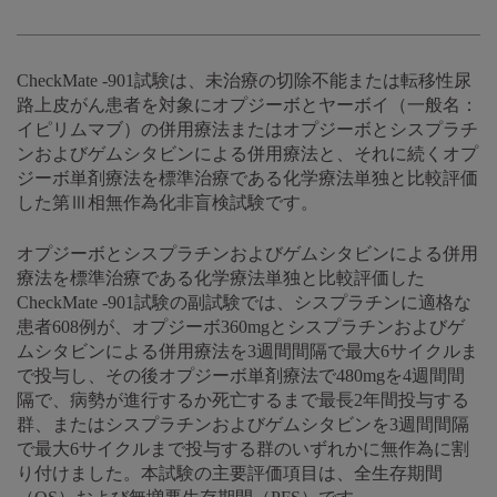
CheckMate -901試験は、未治療の切除不能または転移性尿
路上皮がん患者を対象にオプジーボとヤーボイ（一般名：
イピリムマブ）の併用療法またはオプジーボとシスプラチ
ンおよびゲムシタビンによる併用療法と、それに続くオプ
ジーボ単剤療法を標準治療である化学療法単独と比較評価
した第Ⅲ相無作為化非盲検試験です。
オプジーボとシスプラチンおよびゲムシタビンによる併用
療法を標準治療である化学療法単独と比較評価した
CheckMate -901試験の副試験では、シスプラチンに適格な
患者608例が、オプジーボ360mgとシスプラチンおよびゲ
ムシタビンによる併用療法を3週間間隔で最大6サイクルま
で投与し、その後オプジーボ単剤療法で480mgを4週間間
隔で、病勢が進行するか死亡するまで最長2年間投与する
群、またはシスプラチンおよびゲムシタビンを3週間間隔
で最大6サイクルまで投与する群のいずれかに無作為に割
り付けました。本試験の主要評価項目は、全生存期間