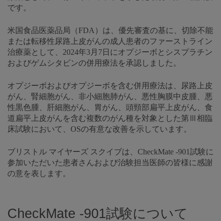
です。
米国食品医薬品局（FDA）は、優先審査の基に、切除不能
または転移性尿路上皮がんの成人患者のファーストライン
治療薬として、2024年3月7日にオプジーボとシスプラチン
およびゲムシタビンの併用療法を承認しました。
オプジーボおよびオプジーボを含む併用療法は、尿路上皮
がん、腎細胞がん、非小細胞肺がん、悪性胸膜中皮腫、悪
性黒色腫、肝細胞がん、胃がん、頭頸部扁平上皮がん、食
道扁平上皮がんを含む複数のがん種を対象とした第Ⅲ相臨
床試験において、OSの有意な改善を示しています。
ブリストル マイヤーズ スクイブは、CheckMate -901試験に
参加いただいた患者さんおよび治験担当医師の皆様に感謝
の意を表します。
CheckMate -901試験について