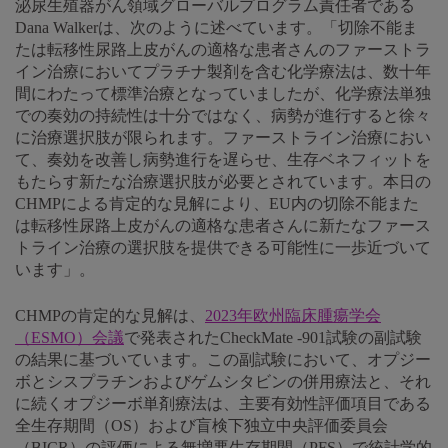
泌尿生殖器がん領域グローバルプログラム責任者である
Dana Walkerは、次のように述べています。「切除不能ま
たは転移性尿路上皮がんの適格な患者さんのファーストラ
イン治療においてプラチナ製剤を含む化学療法は、数十年
間にわたって標準治療となっていましたが、化学療法単独
での奏効の持続性は十分ではなく、病勢が進行すると徐々
に治療選択肢が限られます。ファーストライン治療におい
て、奏効を改善し病勢進行を遅らせ、生存ベネフィットを
もたらす新たな治療選択肢が必要とされています。本日の
CHMPによる肯定的な見解により、EU内の切除不能また
は転移性尿路上皮がんの適格な患者さんに新たなファース
トライン治療の選択肢を提供できる可能性に一歩近づいて
います」。
CHMPの肯定的な見解は、
2023年欧州臨床腫瘍学会
（ESMO）会議
で発表されたCheckMate -901試験の副試験
の結果に基づいています。この副試験において、オプジー
ボとシスプラチンおよびゲムシタビンの併用療法と、それ
に続くオプジーボ単剤療法は、主要有効性評価項目である
全生存期間（OS）および盲検下独立中央評価委員会
（BICR）の評価による無増悪生存期間（PFS）で統計学的