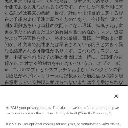
史的事実ではない全ての記述は、将来予測であるか、将来
予測であると見なされるものです。そうした将来予測に関
する記述は将来の業績、目標、計画および目的に関する現
在の予想および予測に基づくものであり、今後数年間で予
測が困難あるいは当社の支配下にない遅延、転換または変
更を来たす内的または外的要因を含む内在的リスク、仮定
および不確実性を伴い、将来の業績、目標、計画および目
的が、本文書で記述または示唆されている内容と大きく異
なる結果となる可能性があります。これらのリスク、仮
定、不確実性およびその他の要因には、特に、CHMPの見
解がECに対する強制力を有しないという点、オプジーボ
®（ニボルマブ）とシスプラチンおよびゲムシタビンの併
用療法が本プレスリリースに記載された適応症の承認を現
在想定している時期に受けられないまたは全く受けられな
い可能性、販売承認が得られた場合にその使用が著しく制
限される可能性、また承認された場合でも、そのような併
用療法が本プレスリリースに記載された適応症で商業的に
成功するかどうかは不明であるという点が含まれていま
At BMS your privacy matters. To make our websites function properly we
use certain cookies that are enabled by default (“Strictly Necessary”).
す。将来予測に関するいかなる記述も保証されるものでは
ありません。本プレスリリースの将来予測に関する記述
BMS also uses optional cookies for analytics, personalisation, advertising
は、ブリストル マイヤーズ スクイブの事業と市場に影響