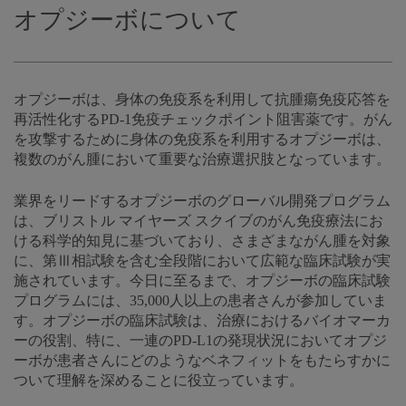
オプジーボについて
オプジーボは、身体の免疫系を利用して抗腫瘍免疫応答を
再活性化するPD-1免疫チェックポイント阻害薬です。がん
を攻撃するために身体の免疫系を利用するオプジーボは、
複数のがん腫において重要な治療選択肢となっています。
業界をリードするオプジーボのグローバル開発プログラム
は、ブリストル マイヤーズ スクイブのがん免疫療法にお
ける科学的知見に基づいており、さまざまながん腫を対象
に、第Ⅲ相試験を含む全段階において広範な臨床試験が実
施されています。今日に至るまで、オプジーボの臨床試験
プログラムには、35,000人以上の患者さんが参加していま
す。オプジーボの臨床試験は、治療におけるバイオマーカ
ーの役割、特に、一連のPD-L1の発現状況においてオプジ
ーボが患者さんにどのようなベネフィットをもたらすかに
ついて理解を深めることに役立っています。