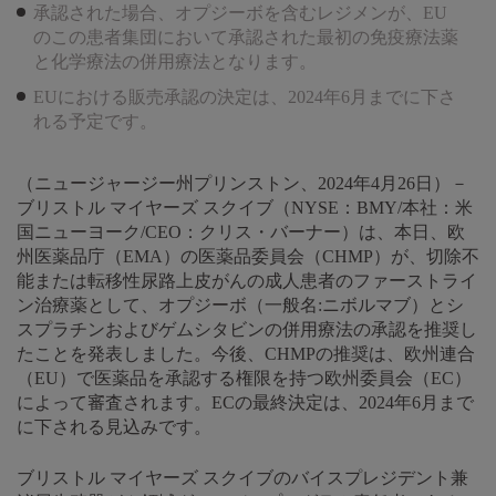
承認された場合、オプジーボを含むレジメンが、EU
のこの患者集団において承認された最初の免疫療法薬
と化学療法の併用療法となります。
EUにおける販売承認の決定は、2024年6月までに下さ
れる予定です。
（ニュージャージー州プリンストン、2024年4月26日）－
ブリストル マイヤーズ スクイブ（NYSE：BMY/本社：米
国ニューヨーク/CEO：クリス・バーナー）は、本日、欧
州医薬品庁（EMA）の医薬品委員会（CHMP）が、切除不
能または転移性尿路上皮がんの成人患者のファーストライ
ン治療薬として、オプジーボ（一般名:ニボルマブ）とシ
スプラチンおよびゲムシタビンの併用療法の承認を推奨し
たことを発表しました。今後、CHMPの推奨は、欧州連合
（EU）で医薬品を承認する権限を持つ欧州委員会（EC）
によって審査されます。ECの最終決定は、2024年6月まで
に下される見込みです。
ブリストル マイヤーズ スクイブのバイスプレジデント兼