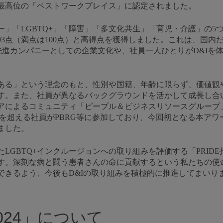
にて、最高位の「ベストワークプレイス」に認定されました。
」「LGBTQ+」「障害」「多文化共生」「育児・介護」の5
3点（満点は100点）と高得点を獲得しました。これは、国内
I先進カンパニーとしての企業文化や、社員一人ひとりがD&Iを
ある」という理念のもと、性別や国籍、年齢に限らず、価値観
す。また、社員が異なるバックグラウンドを活かして成長し合
によるコミュニティ「ピープル＆ビジネスリソースグループ」（
0名を超える社員がPBRG等に参加しており、今回初となる本アワ
ました。
たLGBTQ+インクルージョンへの取り組みを評価する「PRID
す。深刻な病と闘う患者さんの命に貢献するという私たちの使
できるよう、今後もD&Iの取り組みを積極的に推進してまいり
 2024」について