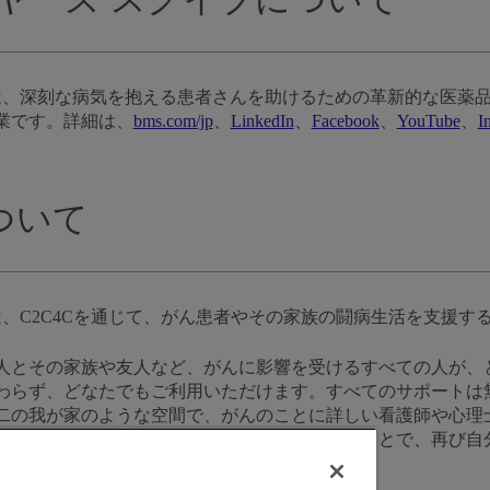
ブは、深刻な病気を抱える患者さんを助けるための革新的な医薬
業です。詳細は、
bms.com/jp
、
LinkedIn
、
Facebook
、
YouTube
、
I
ついて
は、C2C4Cを通じて、がん患者やその家族の闘病生活を支援す
人とその家族や友人など、がんに影響を受けるすべての人が、
わらず、どなたでもご利用いただけます。すべてのサポートは
二の我が家のような空間で、がんのことに詳しい看護師や心理
たり、静かなスペースでご自身の時間を過ごすことで、再び自