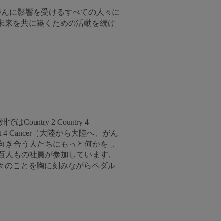
、がんに影響を受けるすべての人々に
未来を共に築くための活動を続け
untry 2 Country 4
t 4 Cancer（大陸から大陸へ、がん
と向き合う人たちにもっと何かをし
何百人もの社員が参加しています。
々のことを胸に刻みながらペダル