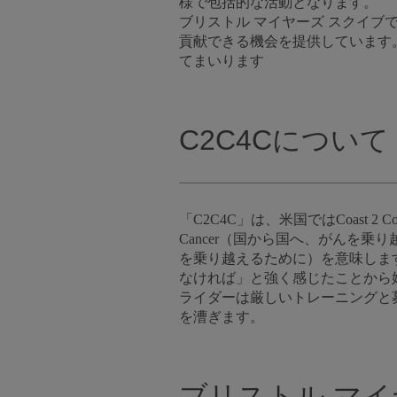
様で包括的な活動となります。
ブリストル マイヤーズ スクイブ
貢献できる機会を提供しています
てまいります
C2C4Cについて
「C2C4C」は、米国ではCoast 2 C
Cancer（国から国へ、がんを乗り越え
を乗り越えるために）を意味します
なければ」と強く感じたことから始
ライダーは厳しいトレーニングと
を漕ぎます。
ブリストル マイ