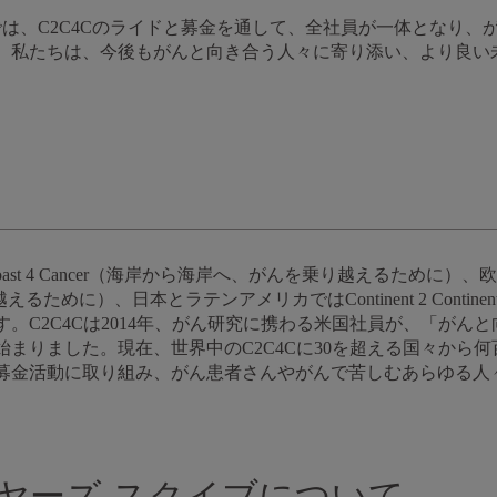
では、C2C4Cのライドと募金を通して、全社員が一体となり
。私たちは、今後もがんと向き合う人々に寄り添い、より良い
oast 4 Cancer（海岸から海岸へ、がんを乗り越えるために）、欧州ではCo
るために）、日本とラテンアメリカではContinent 2 Continen
。C2C4Cは2014年、がん研究に携わる米国社員が、「がん
まりました。現在、世界中のC2C4Cに30を超える国々から
募金活動に取り組み、がん患者さんやがんで苦しむあらゆる人
ヤーズ スクイブについて