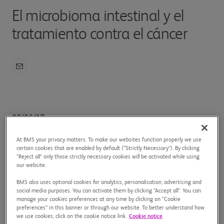
El microbioma intestinal y el
tratamiento contra el cáncer
02/06/17
En materia de innovación y en la búsqueda por descubrir
At BMS your privacy matters. To make our websites function properly we use
certain cookies that are enabled by default (“Strictly Necessary”). By clicking
nuevos tratamientos para pacientes con cáncer, a veces la
“Reject all” only those strictly necessary cookies will be activated while using
clave está en el intestino.
our website.
BMS also uses optional cookies for analytics, personalisation, advertising and
social media purposes. You can activate them by clicking “Accept all”. You can
Una nueva colaboración anunciada recientemente entre
manage your cookies preferences at any time by clicking on “Cookie
Bristol Myers Squibb y Enterome Biosciences con sede en
preferences” in this banner or through our website. To better understand how
we use cookies, click on the cookie notice link.
Cookie notice
París pretende hacer precisamente eso.