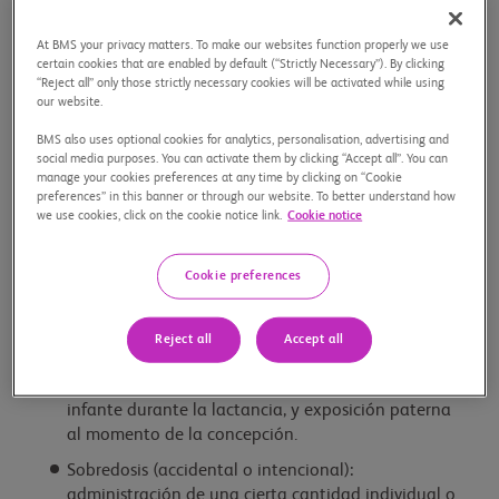
¿Qué es un Evento Adverso (EA)?
At BMS your privacy matters. To make our websites function properly we use
Es cualquier ocurrencia médica no deseada asociada
certain cookies that are enabled by default (“Strictly Necessary”). By clicking
temporalmente con el uso de un medicamento o signo
“Reject all” only those strictly necessary cookies will be activated while using
our website.
desfavorable (incluyendo, por ejemplo un resultado
anormal de laboratorio), síntoma o enfermedad, que se
BMS also uses optional cookies for analytics, personalisation, advertising and
presenta en una persona a la que se le administró un
social media purposes. You can activate them by clicking “Accept all”. You can
medicamento, y que no necesariamente guarda una
manage your cookies preferences at any time by clicking on “Cookie
preferences” in this banner or through our website. To better understand how
relación de causalidad con este tratamiento.
we use cookies, click on the cookie notice link.
Cookie notice
Otros Eventos Reportables.
También deben ser
Cookie preferences
notificados a Bristol Myers Squibb los eventos descritos
a continuación que sucedan durante el uso de un
producto medicinal de la compañía:
Reject all
Accept all
Exposición fetal durante el embarazo, exposición al
infante durante la lactancia, y exposición paterna
al momento de la concepción.
Sobredosis (accidental o intencional):
administración de una cierta cantidad individual o