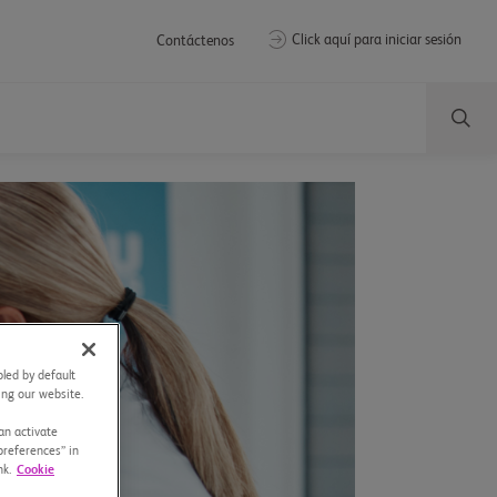
Click aquí para iniciar sesión
Contáctenos
led by default
sing our website.
an activate
preferences” in
nk.
Cookie