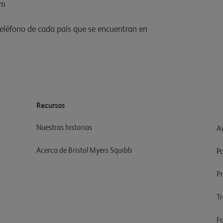
om
eléfono de cada país que se encuentran en
Recursos
Nuestras historias
Av
Acerca de Bristol Myers Squibb
Po
P
T
F