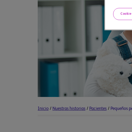
Cookie
Inicio
/
Nuestras historias
/
Pacientes
/
Pequeños pa