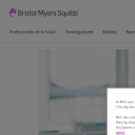
Profesionales de la Salud
Investigadores
Medios
Nues
At BMS your p
(“Strictly Nec
BMS also uses
them by click
this banner o
notice