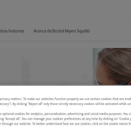
tras historias
Acerca de Bristol Myers Squibb
rivacy matters. To make our websites function properly we use certain cookies that are enab
essary”). By clicking “Reject all” only those strictly necessary cookies will be activated while u
 optional cookies for analytics, personalisation, advertising and social media purposes. You c
ing “Accept all”. You can manage your cookies preferences at any time by clicking on “Cookie 
r through our website. To better understand how we use cookies, click on the cookie notice li