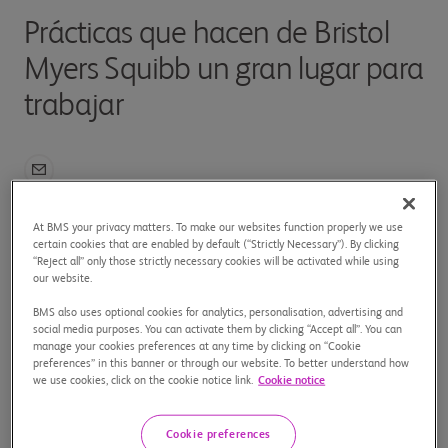
Prácticas que hacen de Bristol
Myers Squibb un gran lugar para
trabajar
At BMS your privacy matters. To make our websites function properly we use
certain cookies that are enabled by default (“Strictly Necessary”). By clicking
“Reject all” only those strictly necessary cookies will be activated while using
19/06/23
our website.
BMS also uses optional cookies for analytics, personalisation, advertising and
La directora de Recursos Humanos para LATAM,
social media purposes. You can activate them by clicking “Accept all”. You can
Mariana Santos, ingresó a la compañía cuando apenas
manage your cookies preferences at any time by clicking on “Cookie
preferences” in this banner or through our website. To better understand how
empezaba el confinamiento por la pandemia de
we use cookies, click on the cookie notice link.
Cookie notice
COVID-19. Hoy, a tres años de ese hito, nos cuenta
por qué el ambiente de trabajo en Bristol Myers
Cookie preferences
Squibb es uno de los mejores en la región y cuáles son