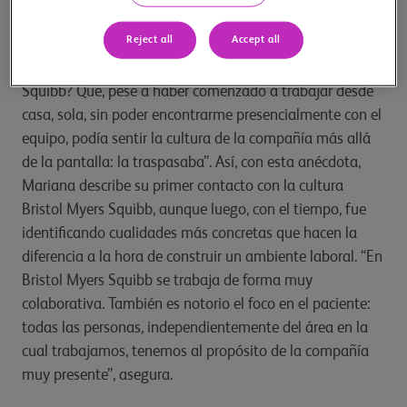
las iniciativas que permiten consolidarlo día a día.
Reject all
Accept all
“¿Qué me sorprendió apenas ingresé a Bristol Myers
Squibb? Que, pese a haber comenzado a trabajar desde
casa, sola, sin poder encontrarme presencialmente con el
equipo, podía sentir la cultura de la compañía más allá
de la pantalla: la traspasaba”. Así, con esta anécdota,
Mariana describe su primer contacto con la cultura
Bristol Myers Squibb, aunque luego, con el tiempo, fue
identificando cualidades más concretas que hacen la
diferencia a la hora de construir un ambiente laboral. “En
Bristol Myers Squibb se trabaja de forma muy
colaborativa. También es notorio el foco en el paciente:
todas las personas, independientemente del área en la
cual trabajamos, tenemos al propósito de la compañía
muy presente”, asegura.